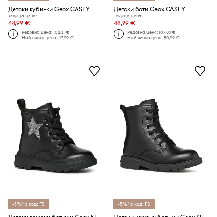
Детски кубинки Geox CASEY
Детски боти Geox CASEY
Текуща цена:
Текуща цена:
44,99 €
48,99 €
Редовна цена:
102,21 €
Редовна цена:
107,83 €
Най-ниска цена:
47,99 €
Най-ниска цена:
50,99 €
-5%* с код: FS
-5%* с код: FS
Детски кожени ботуши Geox KIDDARTAH
Детски кожени ботуши Geox SHAYLAX