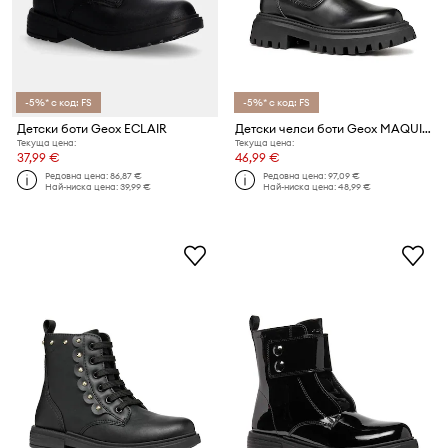
-5%* с код: FS
-5%* с код: FS
Детски боти Geox ECLAIR
Детски челси боти Geox MAQUINNENS
Текуща цена:
Текуща цена:
37,99 €
46,99 €
Редовна цена:
86,87 €
Редовна цена:
97,09 €
Най-ниска цена:
39,99 €
Най-ниска цена:
48,99 €