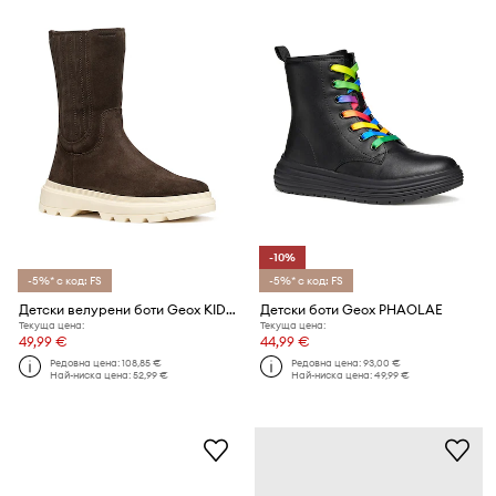
-10%
-5%* с код: FS
-5%* с код: FS
Детски велурени боти Geox KIDDARTAH
Детски боти Geox PHAOLAE
Текуща цена:
Текуща цена:
49,99 €
44,99 €
Редовна цена:
108,85 €
Редовна цена:
93,00 €
Най-ниска цена:
52,99 €
Най-ниска цена:
49,99 €