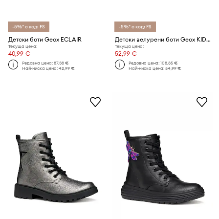
-5%* с код: FS
-5%* с код: FS
Детски боти Geox ECLAIR
Детски велурени боти Geox KIDDARTAH
Текуща цена:
Текуща цена:
40,99 €
52,99 €
Редовна цена:
87,38 €
Редовна цена:
108,85 €
Най-ниска цена:
42,99 €
Най-ниска цена:
54,99 €