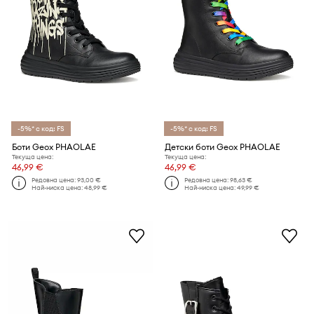
-5%* с код: FS
-5%* с код: FS
Боти Geox PHAOLAE
Детски боти Geox PHAOLAE
Текуща цена:
Текуща цена:
46,99 €
46,99 €
Редовна цена:
93,00 €
Редовна цена:
98,63 €
Най-ниска цена:
48,99 €
Най-ниска цена:
49,99 €