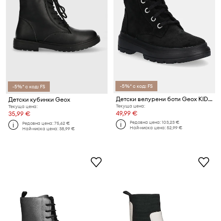
-5%* с код: FS
-5%* с код: FS
Детски велурени боти Geox KIDDARTAH
Детски кубинки Geox
Текуща цена:
Текуща цена:
49,99 €
35,99 €
Редовна цена:
103,23 €
Редовна цена:
75,62 €
Най-ниска цена:
52,99 €
Най-ниска цена:
38,99 €