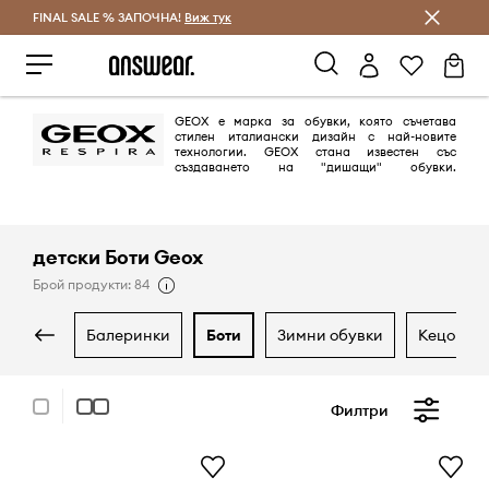
FINAL SALE % ЗАПОЧНА!
Спестявай с Answear Club
Виж тук
GEOX е марка за обувки, която съчетава
стилен италиански дизайн с най-новите
технологии. GEOX стана известен със
създаването на "дишащи" обувки.
Благодарение на новаторската патентована система Geox breatha®
позволява правилна вентилация на краката, така че да останат
топли и сухи през зимата и да се охлаждат през лятото.
детски Боти Geox
Брой продукти: 84
балеринки
боти
зимни обувки
кецове
Филтри