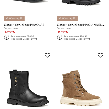
-5%* с код: FS
-5%* с код: FS
Детски боти Geox PHAOLAE
Детски боти Geox MAQUINNENS
Текуща цена:
Текуща цена:
40,99 €
46,99 €
Редовна цена:
87,38 €
Редовна цена:
97,61 €
Най-ниска цена:
42,99 €
Най-ниска цена:
48,99 €