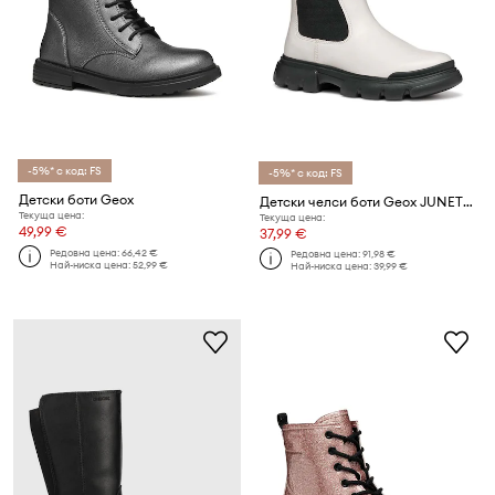
-5%* с код: FS
-5%* с код: FS
Детски боти Geox
Детски челси боти Geox JUNETTE
Текуща цена:
Текуща цена:
49,99 €
37,99 €
Редовна цена:
66,42 €
Редовна цена:
91,98 €
Най-ниска цена:
52,99 €
Най-ниска цена:
39,99 €