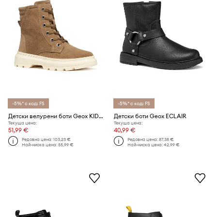
-5%* с код: FS
-5%* с код: FS
Детски велурени боти Geox KIDDARTAH
Детски боти Geox ECLAIR
Текуща цена:
Текуща цена:
51,99 €
40,99 €
Редовна цена:
103,23 €
Редовна цена:
87,38 €
Най-ниска цена:
55,99 €
Най-ниска цена:
42,99 €