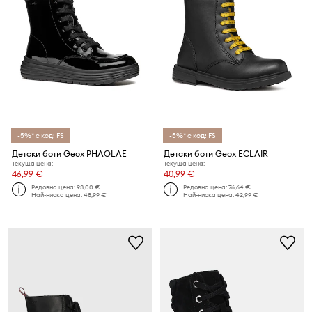
-5%* с код: FS
-5%* с код: FS
Детски боти Geox PHAOLAE
Детски боти Geox ECLAIR
Текуща цена:
Текуща цена:
46,99 €
40,99 €
Редовна цена:
93,00 €
Редовна цена:
76,64 €
Най-ниска цена:
48,99 €
Най-ниска цена:
42,99 €