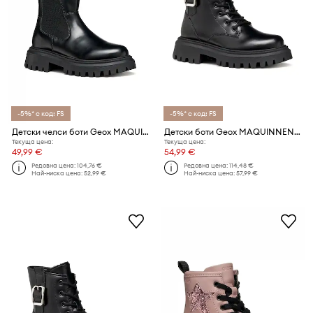
-5%* с код: FS
-5%* с код: FS
Детски челси боти Geox MAQUINNENS
Детски боти Geox MAQUINNENS
Текуща цена:
Текуща цена:
49,99 €
54,99 €
Редовна цена:
104,76 €
Редовна цена:
114,48 €
Най-ниска цена:
52,99 €
Най-ниска цена:
57,99 €