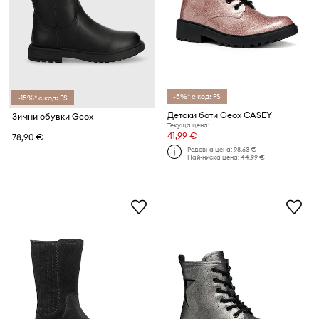
-5%* с код: FS
-15%* с код: FS
Детски боти Geox CASEY
Зимни обувки Geox
Текуща цена:
41,99 €
78,90 €
Редовна цена:
98,63 €
Най-ниска цена:
44,99 €