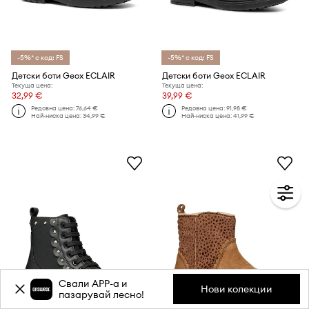
-5%* с код: FS
-5%* с код: FS
Детски боти Geox ECLAIR
Детски боти Geox ECLAIR
Текуща цена:
Текуща цена:
32,99 €
39,99 €
Редовна цена:
76,64 €
Редовна цена:
91,98 €
Най-ниска цена:
34,99 €
Най-ниска цена:
41,99 €
Свали APP-a и
Нови колекции
пазарувай лесно!