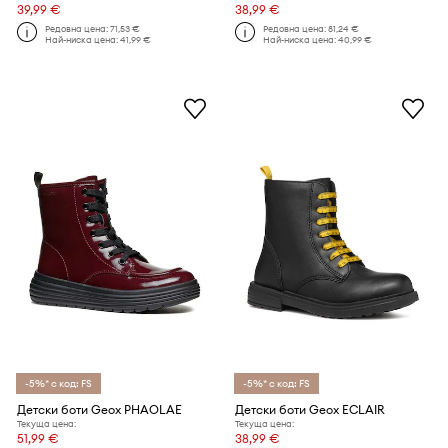
39,99 €
38,99 €
Редовна цена:
71,53 €
Редовна цена:
81,24 €
Най-ниска цена:
41,99 €
Най-ниска цена:
40,99 €
-5%* с код: FS
-5%* с код: FS
Детски боти Geox PHAOLAE
Детски боти Geox ECLAIR
Текуща цена:
Текуща цена:
51,99 €
38,99 €