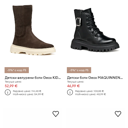
-5%* с код: FS
-5%* с код: FS
Детски велурени боти Geox KIDDARTAH
Детски боти Geox MAQUINNENS
Текуща цена:
Текуща цена:
52,99 €
46,99 €
Редовна цена:
114,48 €
Редовна цена:
108,85 €
Най-ниска цена:
54,99 €
Най-ниска цена:
48,99 €