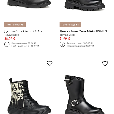
-5%* с код: FS
-5%* с код: FS
Детски боти Geox ECLAIR
Детски боти Geox MAQUINNENS
Текуща цена:
Текуща цена:
38,99 €
51,99 €
Редовна цена:
81,24 €
Редовна цена:
108,85 €
Най-ниска цена:
40,99 €
Най-ниска цена:
53,99 €