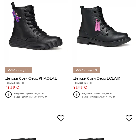
-5%* с код: FS
-5%* с код: FS
Детски боти Geox PHAOLAE
Детски боти Geox ECLAIR
Текуща цена:
Текуща цена:
46,99 €
39,99 €
Редовна цена:
98,63 €
Редовна цена:
81,24 €
Най-ниска цена:
49,99 €
Най-ниска цена:
41,99 €