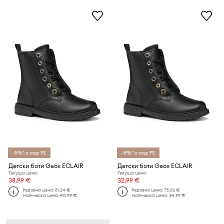
-5%* с код: FS
-5%* с код: FS
Детски боти Geox ECLAIR
Детски боти Geox ECLAIR
Текуща цена:
Текуща цена:
38,99 €
32,99 €
Редовна цена:
81,24 €
Редовна цена:
75,62 €
Най-ниска цена:
40,99 €
Най-ниска цена:
34,99 €