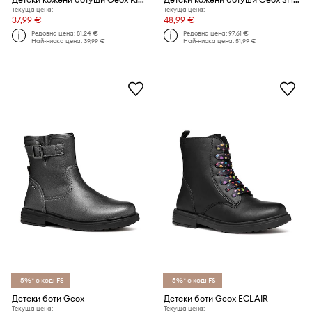
Текуща цена:
Текуща цена:
37,99 €
48,99 €
Редовна цена:
81,24 €
Редовна цена:
97,61 €
Най-ниска цена:
39,99 €
Най-ниска цена:
51,99 €
-5%* с код: FS
-5%* с код: FS
Детски боти Geox
Детски боти Geox ECLAIR
Текуща цена:
Текуща цена: