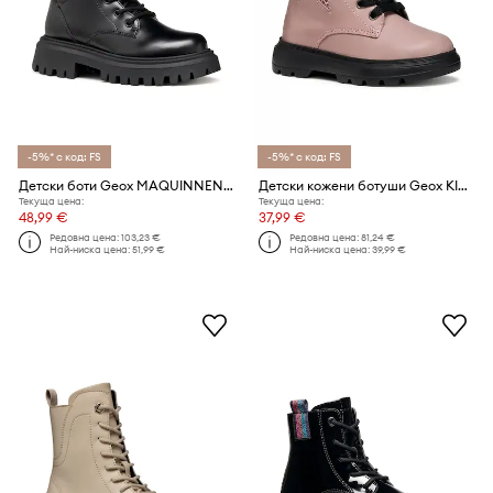
-5%* с код: FS
-5%* с код: FS
Детски боти Geox MAQUINNENS
Детски кожени ботуши Geox KIDDARTAH
Текуща цена:
Текуща цена:
48,99 €
37,99 €
Редовна цена:
103,23 €
Редовна цена:
81,24 €
Най-ниска цена:
51,99 €
Най-ниска цена:
39,99 €