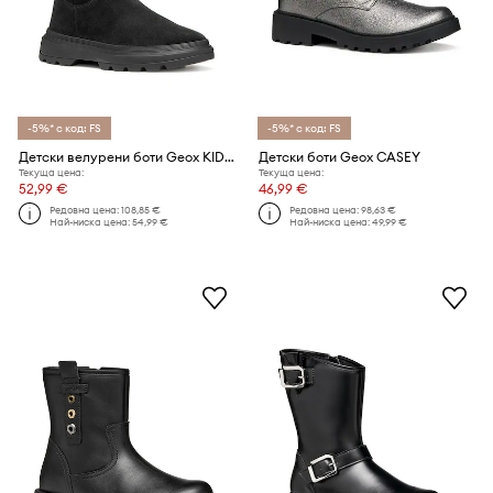
-5%* с код: FS
-5%* с код: FS
Детски велурени боти Geox KIDDARTAH
Детски боти Geox CASEY
Текуща цена:
Текуща цена:
52,99 €
46,99 €
Редовна цена:
108,85 €
Редовна цена:
98,63 €
Най-ниска цена:
54,99 €
Най-ниска цена:
49,99 €