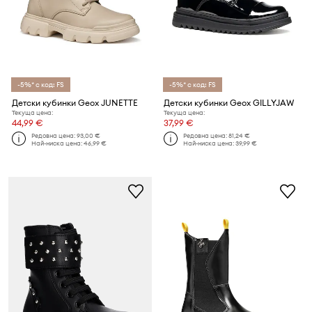
-5%* с код: FS
-5%* с код: FS
Детски кубинки Geox JUNETTE
Детски кубинки Geox GILLYJAW
Текуща цена:
Текуща цена:
44,99 €
37,99 €
Редовна цена:
93,00 €
Редовна цена:
81,24 €
Най-ниска цена:
46,99 €
Най-ниска цена:
39,99 €