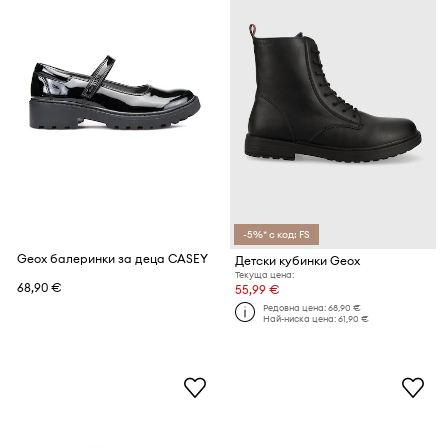
-5%* с код: FS
Geox балеринки за деца CASEY
Детски кубинки Geox
Текуща цена:
68,90 €
55,99 €
Редовна цена:
68,90 €
Най-ниска цена:
61,90 €