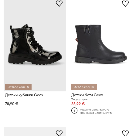
-15%* с код: FS
-5%* с код: FS
Детски кубинки Geox
Детски боти Geox
Текуща цена:
78,90 €
35,99 €
Редовна цена:
62,90 €
Най-ниска цена:
37,99 €