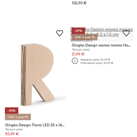
102,90 €
-29%
-5%* с код: FS
Gingko Design малка лампа Нощна 8,2 x 8,2 x 1,5 cm
Текуща цена:
21,99 €
Редовна цена:
30,99 €
Най-ниска цена:
30,99 €
-30%
-5%* с код: FS
Gingko Design Лапа LED 25 x 14,5 x 2,5 cm
Текуща цена:
55,99 €