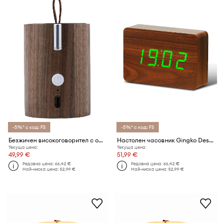
-5%* с код: FS
-5%* с код: FS
Безжичен високоговорител с осветление Gingko Design Drum Light Bluetooth Speaker
Настолен часовник Gingko Design Brick Click Clock
Текуща цена:
Текуща цена:
49,99 €
51,99 €
Редовна цена:
66,42 €
Редовна цена:
66,42 €
Най-ниска цена:
52,99 €
Най-ниска цена:
52,99 €