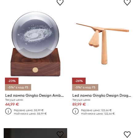
-23%
-26%
-5%* с код: FS
-5%* с код: FS
Led лампа Gingko Design Amber Crystal Light Galaxy
Led лампа Gingko Design Dragonflight Balance Light
Текуща цена:
Текуща цена:
44,99 €
89,99 €
Редовна цена:
58,99 €
Редовна цена:
122,66 €
Най-ниска цена:
58,99 €
Най-ниска цена:
122,66 €