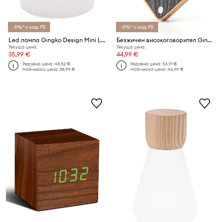
-5%* с код: FS
-5%* с код: FS
Led лампа Gingko Design Mini Lemelia
Безжичен високоговорител Gingko Design Mi Square Pocket Speaker
Текуща цена:
Текуща цена:
35,99 €
44,99 €
Редовна цена:
48,52 €
Редовна цена:
56,19 €
Най-ниска цена:
38,99 €
Най-ниска цена:
46,99 €