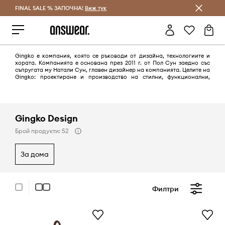
FINAL SALE % ЗАПОЧНА!
Спестявай с Answear Club
Виж тук
Gingko е компания, която се ръководи от дизайна, технологиите и
хората. Компанията е основана през 2011 г. от Пол Сун заедно със
съпругата му Натали Сун, главен дизайнер на компанията. Целите на
Gingko: проектиране и производство на стилни, функционални,
уникални декорации за дома и подаръци от висок клас.
Gingko Design
Брой продукти: 52
за дома
Филтри