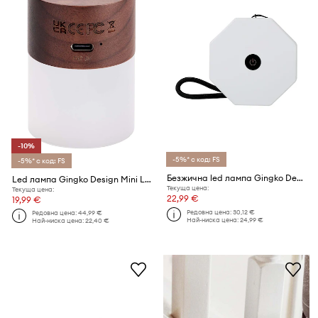
-10%
-5%* с код: FS
-5%* с код: FS
Безжична led лампа Gingko Design Mini TwistHexagon Light 8,2 x 8,2 x 1,5 cm
Led лампа Gingko Design Mini Lemelia
Текуща цена:
Текуща цена:
22,99 €
19,99 €
Редовна цена:
30,12 €
Редовна цена:
44,99 €
Най-ниска цена:
24,99 €
Най-ниска цена:
22,40 €