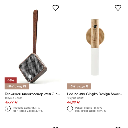
-16%
-5%* с код: FS
-5%* с код: FS
Безжичен високоговорител Gingko Design Mi Square Pocket Speaker
Led лампа Gingko Design Smart Baton Light
Текуща цена:
Текуща цена:
46,99 €
46,99 €
Редовна цена:
56,19 €
Редовна цена:
56,19 €
Най-ниска цена:
56,19 €
Най-ниска цена:
48,99 €