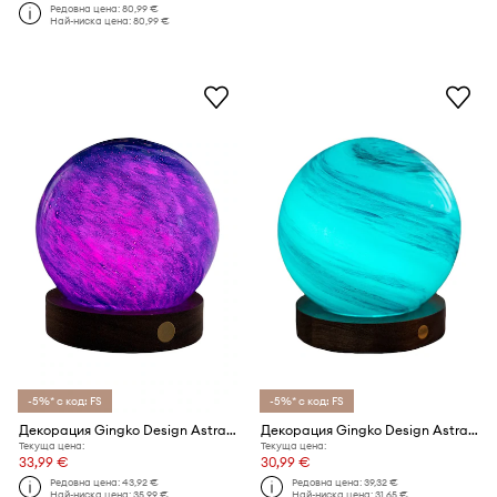
Редовна цена:
80,99 €
Най-ниска цена:
80,99 €
-5%* с код: FS
-5%* с код: FS
Декорация Gingko Design AstraGlass Light S
Декорация Gingko Design AstraGlass Light S
Текуща цена:
Текуща цена:
33,99 €
30,99 €
Редовна цена:
43,92 €
Редовна цена:
39,32 €
Най-ниска цена:
35,99 €
Най-ниска цена:
31,65 €