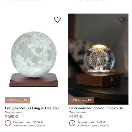
-5%* с код: FS
-5%* с код: FS
Led декорация Gingko Design Large LunaSpin
Безжична led лампа Gingko Design Amber Crystal Light
Текуща цена:
Текуща цена:
119,90 €
44,99 €
Редовна цена:
153,34 €
Редовна цена:
56,19 €
Най-ниска цена:
122,66 €
Най-ниска цена:
46,99 €