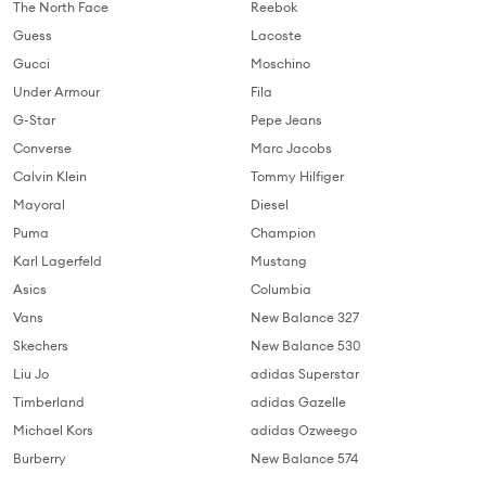
The North Face
Reebok
Guess
Lacoste
Gucci
Moschino
Under Armour
Fila
G-Star
Pepe Jeans
Converse
Marc Jacobs
Calvin Klein
Tommy Hilfiger
Mayoral
Diesel
Puma
Champion
Karl Lagerfeld
Mustang
Asics
Columbia
Vans
New Balance 327
Skechers
New Balance 530
Liu Jo
adidas Superstar
Timberland
adidas Gazelle
Michael Kors
adidas Ozweego
Burberry
New Balance 574