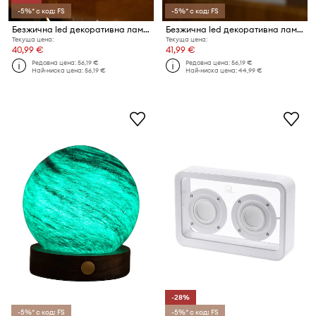
-5%* с код: FS
-5%* с код: FS
Безжична led декоративна лампа Gingko Design Amber Crystal Light 9,5 x 8 x 8 cm
Безжична led декоративна лампа Gingko Design Amber Crystal Light 9,5 x 8 x 8 cm
Текуща цена:
Текуща цена:
40,99 €
41,99 €
Редовна цена:
56,19 €
Редовна цена:
56,19 €
Най-ниска цена:
56,19 €
Най-ниска цена:
44,99 €
-28%
-5%* с код: FS
-5%* с код: FS