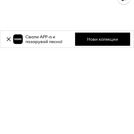
Свали APP-a и
Нови колекции
пазарувай лесно!
Абонирай се за бюлетина ни и
вземи
-20%
отстъпка** за
първата си поръчка.