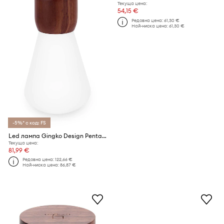
Текуща цена:
54,15 €
Редовна цена:
61,30 €
Най-ниска цена:
61,30 €
-5%* с код: FS
Led лампа Gingko Design Pentagon
Текуща цена:
81,99 €
Редовна цена:
122,66 €
Най-ниска цена:
86,87 €