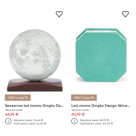
-5%* с код: FS
-5%* с код: FS
Безжична led лампа Gingko Design Mini LunaSpin Lamp
Led лампа Gingko Design Velvet Accordion Lamp
Текуща цена:
Текуща цена:
64,99 €
30,99 €
Редовна цена:
76,64 €
Редовна цена:
68,99 €
Най-ниска цена:
66,42 €
Най-ниска цена:
34,40 €