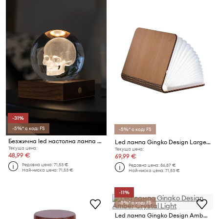
-31%
-5%* с код: FS
-5%* с код: FS
Безжична led настолна лампа Gingko Design Amber Crystal Light 9,5 x 8 cm
Led лампа Gingko Design Large Smart BookLight
Текуща цена:
Текуща цена:
48,99 €
69,99 €
Редовна цена:
71,53 €
Редовна цена:
86,87 €
Най-ниска цена:
71,53 €
Най-ниска цена:
71,53 €
-11%
-5%* с код: FS
Led лампа Gingko Design Amber Crystal Light