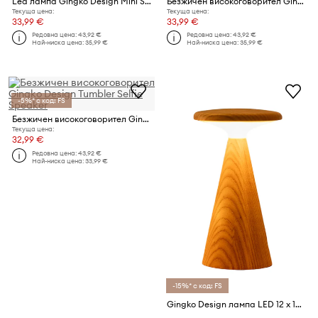
Led лампа Gingko Design Mini Smart Book Light
Безжичен високоговорител Gingko Design Tumbler Selfie Speaker
Текуща цена:
Текуща цена:
33,99 €
33,99 €
Редовна цена:
43,92 €
Редовна цена:
43,92 €
Най-ниска цена:
35,99 €
Най-ниска цена:
35,99 €
-5%* с код: FS
Безжичен високоговорител Gingko Design Tumbler Selfie Speaker
Текуща цена:
32,99 €
Редовна цена:
43,92 €
Най-ниска цена:
33,99 €
-15%* с код: FS
Gingko Design лампа LED 12 x 12 x 21 cm