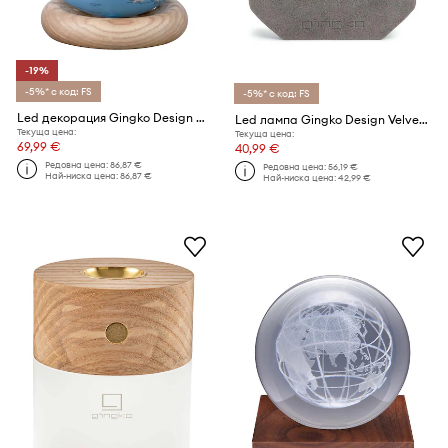
-19%
-5%* с код: FS
-5%* с код: FS
Led декорация Gingko Design Atlas Globe Mini
Led лампа Gingko Design Velvet Accordion Lamp
Текуща цена:
Текуща цена:
69,99 €
40,99 €
Редовна цена:
86,87 €
Редовна цена:
56,19 €
Най-ниска цена:
86,87 €
Най-ниска цена:
42,99 €