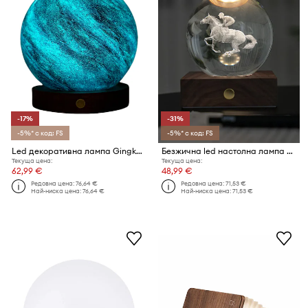
-17%
-31%
-5%* с код: FS
-5%* с код: FS
Led декоративна лампа Gingko Design AstraGlass Light L/12 x 12 x 13 cm
Безжична led настолна лампа Gingko Design Amber Crystal Light 9,5 x 8 cm
Текуща цена:
Текуща цена:
62,99 €
48,99 €
Редовна цена:
76,64 €
Редовна цена:
71,53 €
Най-ниска цена:
76,64 €
Най-ниска цена:
71,53 €