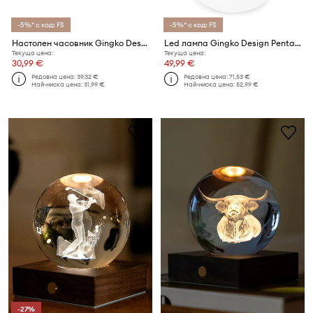
-5%* с код: FS
-5%* с код: FS
Настолен часовник Gingko Design Cube Click Clock
Led лампа Gingko Design Pentagon
Текуща цена:
Текуща цена:
30,99 €
49,99 €
Редовна цена:
39,32 €
Редовна цена:
71,53 €
Най-ниска цена:
31,99 €
Най-ниска цена:
52,99 €
-27%