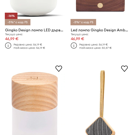
-16%
-5%* с код: FS
-5%* с код: FS
Gingko Design лампа LED дървена
Led лампа Gingko Design Amber Crystal Light
Текуща цена:
Текуща цена:
46,99 €
46,99 €
Редовна цена:
56,19 €
Редовна цена:
56,19 €
Най-ниска цена:
56,19 €
Най-ниска цена:
50,57 €