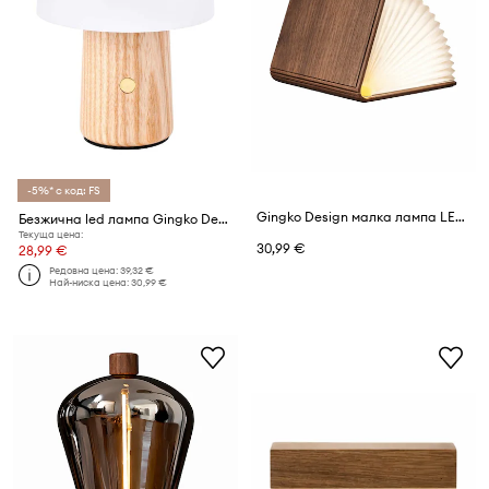
-5%* с код: FS
Gingko Design малка лампа LED от пластмаса 9 x 7 x 2 cm
Безжична led лампа Gingko Design Super Mini Alice Mushroom
Текуща цена:
30,99 €
28,99 €
Редовна цена:
39,32 €
Най-ниска цена:
30,99 €