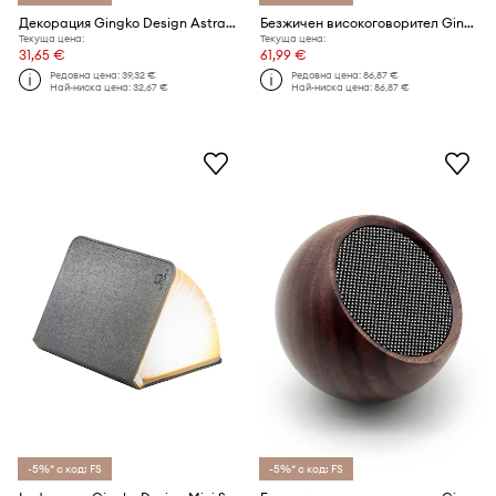
Декорация Gingko Design AstraGlass Light S
Безжичен високоговорител Gingko Design Mage See-through Speaker
Текуща цена:
Текуща цена:
31,65 €
61,99 €
Редовна цена:
39,32 €
Редовна цена:
86,87 €
Най-ниска цена:
32,67 €
Най-ниска цена:
86,87 €
-5%* с код: FS
-5%* с код: FS