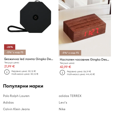
-26%
-5%* с код: FS
-5%* с код: FS
Безжична led лампа Gingko Design Mini TwistHexagon Light 8,2 x 8,2 x 1,5 cm
Настолен часовник Gingko Design Flip Click Clock
Текуща цена:
Текуща цена:
21,99 €
42,99 €
Редовна цена:
30,12 €
Редовна цена:
56,19 €
Най-ниска цена:
30,12 €
Най-ниска цена:
44,43 €
Популярни марки
Polo Ralph Lauren
adidas TERREX
Adidas
Levi's
Calvin Klein Jeans
Nike