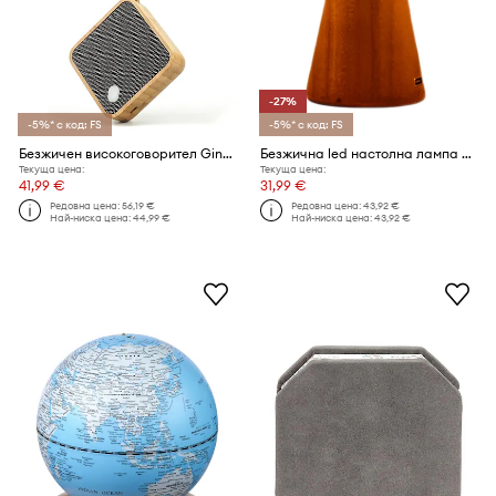
-27%
-5%* с код: FS
-5%* с код: FS
Безжичен високоговорител Gingko Design Mi Square Pocket Speaker 7 x 7 x 2,8 cm
Безжична led настолна лампа Gingko Design Sylva Mini 14 cm
Текуща цена:
Текуща цена:
41,99 €
31,99 €
Редовна цена:
56,19 €
Редовна цена:
43,92 €
Най-ниска цена:
44,99 €
Най-ниска цена:
43,92 €