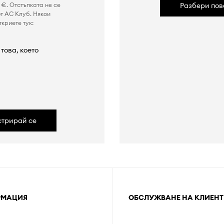
€. Отстъпката не се
Разбери пов
т AC Клуб. Някои
криете тук:
това, което
а
стрирай се
РМАЦИЯ
ОБСЛУЖВАНЕ НА КЛИЕНТ