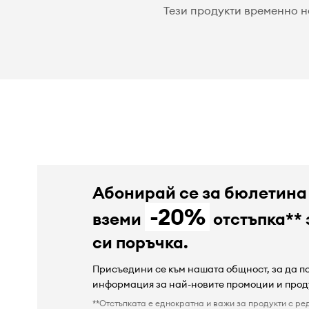
Тези продукти временно н
Абонирай се за бюлетина
-20%
вземи
отстъпка** 
си поръчка.
Присъедини се към нашата общност, за да 
информация за най-новите промоции и прод
**Отстъпката е еднократна и важи за продукти с ре