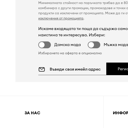
Минималната стойност на поръчката трябва да е 80 
комбинира с други промоции, промокодове и точки о
продукти са изключени от промоцията. Може да ги от
изключения от промоцията
.
Искаме входящата ти поща да съдържа само 
наистина те интересува. Избери:
Дамска мода
Мъжка мод
Избирането на оферта е опционално
Реги
ЗА НАС
ИНФО