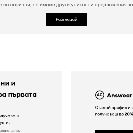
е са налични, но имаме други уникални предложения за 
Разгледай
 ни и
за първата
Answear
Създай профил и с
получаваш до
20
получаваш
укти.
довна цена.