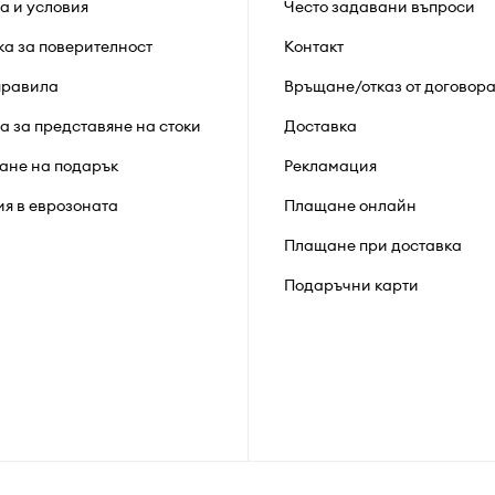
а и условия
Често задавани въпроси
ка за поверителност
Контакт
правила
Връщане/отказ от договор
а за представяне на стоки
Доставка
ане на подарък
Рекламация
ия в еврозоната
Плащане онлайн
Плащане при доставка
Подаръчни карти