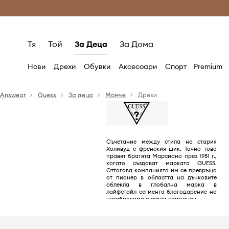
Само оригинални продукти
Безплатни доставка
Тя
Той
За Деца
За Дома
Нови
Дрехи
Обувки
Аксесоари
Спорт
Premium
Answear
Guess
За деца
Момче
Дрехи
Съчетание между стила на стария
Холивуд с френския шик. Точно това
правят братята Марсиано през 1981 г.,
когато създават марката GUESS.
Оттогава компанията им се превръща
от пионер в областта на дънковите
облекла в глобална марка в
лайфстайл сегмента благодарение на
незабравими и секси кампании.