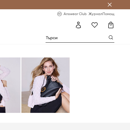
естявай с Answear Club
-20% за първа поръчка
Answear Club
Журнал
Помощ