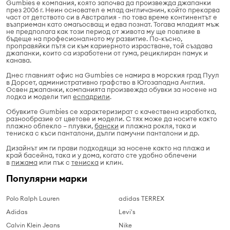
Gumbies е компания, която започва да произвежда джапанки
през 2006 г. Неин основател е млад англичанин, който прекарва
част от детството си в Австралия - по това време континентът е
възприеман като омагьосващ и едва познат. Тогава младият мъж
не предполага как този период от живота му ще повлияе в
бъдеще на професионалното му развитие. По-късно,
проправяйки пътя си към кариерното израстване, той създава
джапанки, които са изработени от гума, рециклиран памук и
канава.
Днес главният офис на Gumbies се намира в морския град Пуул
в Дорсет, административно графство в Югозападна Англия.
Освен джапанки, компанията произвежда обувки за носене на
лодка и модели тип
еспадрили
.
Обувките Gumbies се характеризират с качествена изработка,
разнообразие от цветове и модели. С тях може да носите както
плажно облекло – плувки,
бански
и плажна рокля, така и
тениска с къси панталони, дълги памучни панталони и др.
Дизайнът им ги прави подходящи за носене както на плажа и
край басейна, така и у дома, когато сте удобно облечени
в
пижама
или пък с
тениска
и клин.
Популярни марки
Polo Ralph Lauren
adidas TERREX
Adidas
Levi's
Calvin Klein Jeans
Nike