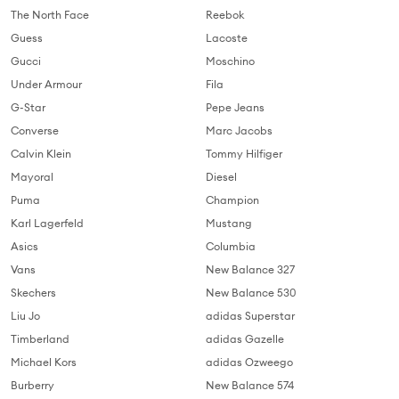
The North Face
Reebok
Guess
Lacoste
Gucci
Moschino
Under Armour
Fila
G-Star
Pepe Jeans
Converse
Marc Jacobs
Calvin Klein
Tommy Hilfiger
Mayoral
Diesel
Puma
Champion
Karl Lagerfeld
Mustang
Asics
Columbia
Vans
New Balance 327
Skechers
New Balance 530
Liu Jo
adidas Superstar
Timberland
adidas Gazelle
Michael Kors
adidas Ozweego
Burberry
New Balance 574