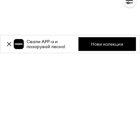
Свали APP-a и
Нови колекции
пазарувай лесно!
Абонирай се за бюлетина ни и
вземи
-20%
отстъпка** за
първата си поръчка.