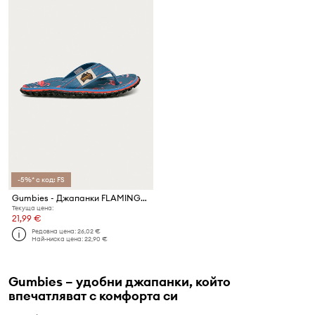
-5%* с код: FS
Gumbies - Джапанки FLAMINGO
Текуща цена:
21,99 €
Редовна цена:
26,02 €
Най-ниска цена:
22,90 €
Gumbies – удобни джапанки, който
впечатляват с комфорта си