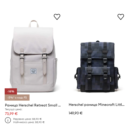
-16%
-5%* с код: FS
Herschel раница Minecraft Little America™
Раница Herschel Retreat Small Backpack Retreat™
Текуща цена:
149,90 €
73,99 €
Редовна цена:
88,90 €
Най-ниска цена:
88,90 €