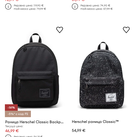
Редовна цена:
119,90 €
Редовна цена:
74,90 €
Най-ниска цена:
79,99 €
Най-ниска цена:
57,99 €
-16%
-5%* с код: FS
Herschel раница Classic™
Раница Herschel Classic Backpack
Текуща цена:
54,99 €
46,99 €
Редовна цена:
56,19 €