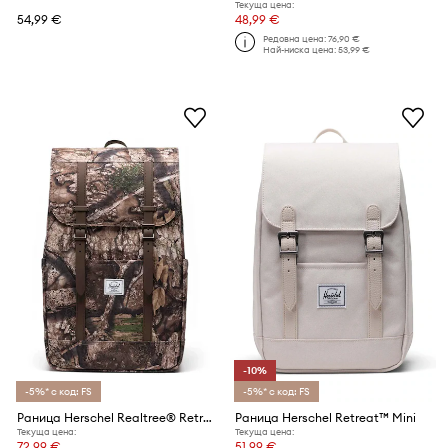
Текуща цена:
54,99 €
48,99 €
Редовна цена:
76,90 €
Най-ниска цена:
53,99 €
-10%
-5%* с код: FS
-5%* с код: FS
Раница Herschel Realtree® Retreat™
Раница Herschel Retreat™ Mini
Текуща цена:
Текуща цена:
72,99 €
51,99 €