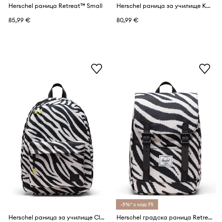
Herschel раница Retreat™ Small
Herschel раница за училище Kaine
85,99 €
80,99 €
-5%* с код: FS
Herschel раница за училище Classic™
Herschel градска раница Retreat™ Mini