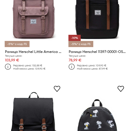
-10%
-5%* с код: FS
-5%* с код: FS
Раница Herschel Little America America™
Раница Herschel 11397-00001-OS Retreat Backpack Retreat™
Текуща цена:
Текуща цена:
103,99 €
78,99 €
Редовна цена:
132,88 €
Редовна цена:
109,90 €
Най-ниска цена:
109,90 €
Най-ниска цена:
87,99 €