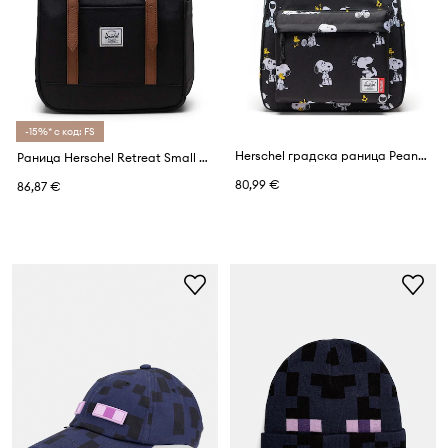
-15%* с код: FS
Herschel градска раница Peanuts® Classic™ XL
Раница Herschel Retreat Small Backpack Retreat™
80,99 €
86,87 €