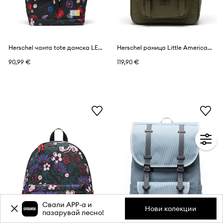
Herschel чанта tote дамска LEGO® Retreat™
Herschel раница Little America™ Mid
90,99 €
119,90 €
Свали APP-a и
Нови колекции
пазарувай лесно!