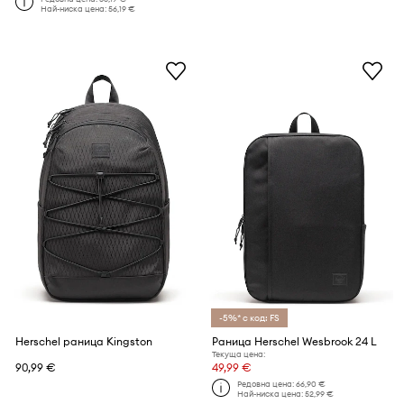
Най-ниска цена:
56,19 €
-5%* с код: FS
Herschel раница Kingston
Раница Herschel Wesbrook 24 L
Текуща цена:
90,99 €
49,99 €
Редовна цена:
66,90 €
Най-ниска цена:
52,99 €