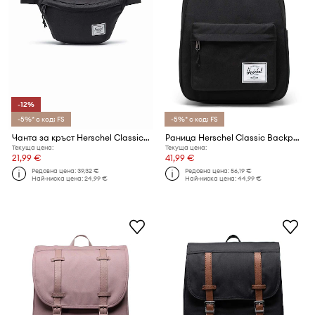
-12%
-5%* с код: FS
-5%* с код: FS
Чанта за кръст Herschel Classic Hip Pack
Раница Herschel Classic Backpack
Текуща цена:
Текуща цена:
21,99 €
41,99 €
Редовна цена:
39,32 €
Редовна цена:
56,19 €
Най-ниска цена:
24,99 €
Най-ниска цена:
44,99 €