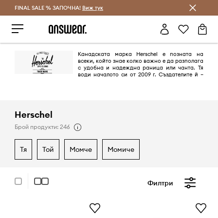
FINAL SALE % ЗАПОЧНА!
Спестявай с Answear Club
Виж тук
Канадската марка Herschel е позната на
всеки, който знае колко важно е да разполага
с удобна и надеждна раница или чанта. Тя
води началото си от 2009 г. Създателите й –
братя Кормак, умело съчетават ново и старо в дизайна на всеки един
модел, така че да бъде на мода, независимо как се променят
тенденциите от година на година.
Herschel
Брой продукти: 246
тя
той
момче
момиче
Филтри