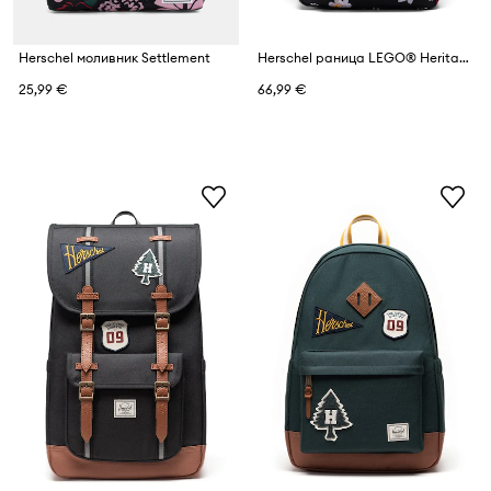
Herschel моливник Settlement
Herschel раница LEGO® Heritage™
25,99 €
66,99 €