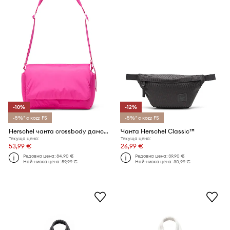
-10%
-12%
-5%* с код: FS
-5%* с код: FS
Herschel чанта crossbody дамска Cloudform
Чанта Herschel Classic™
Текуща цена:
Текуща цена:
53,99 €
26,99 €
Редовна цена:
84,90 €
Редовна цена:
39,90 €
Най-ниска цена:
59,99 €
Най-ниска цена:
30,99 €