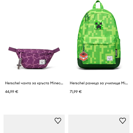
Herschel чанта за кръста Minecraft Classic™
Herschel раница за училище Minecraft Classic™
44,99 €
71,99 €