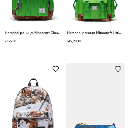
Herschel раница Minecraft Classic™
Herschel раница Minecraft Little America™
71,99 €
149,90 €