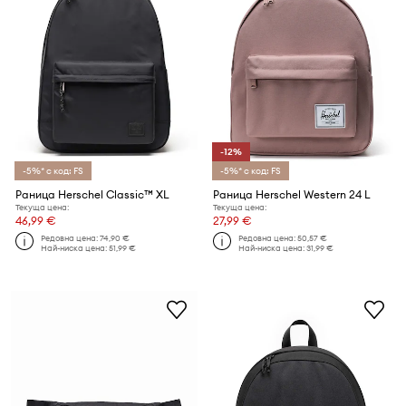
-12%
-5%* с код: FS
-5%* с код: FS
Раница Herschel Classic™ XL
Раница Herschel Western 24 L
Текуща цена:
Текуща цена:
46,99 €
27,99 €
Редовна цена:
74,90 €
Редовна цена:
50,57 €
Най-ниска цена:
51,99 €
Най-ниска цена:
31,99 €