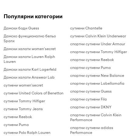
Популярни категории
Дамски боди Guess
сутиени Chantelle
Дамско функционално бельо
сутиени Calvin Klein Underwear
Spanx
спортни сутиени Under Armour
Дамски халати women'secret
спортни сутиени Tommy Hilfiger
Дамски халати Lauren Ralph
спортни сутиени Reebok
Lauren
спортни сутиени Puma
Дамски халати Karl Lagerfeld
спортни сутиени New Balance
Дамски халати Answear Lab
спортни сутиени Labellamafia
сутиени women'secret
спортни сутиени Guess
сутиени United Colors of Benetton
спортни сутиени Fila
сутиени Tommy Hilfiger
спортни сутиени DKNY
сутиени Tommy Jeans
спортни сутиени Calvin Klein
сутиени Reebok
Performance
сутиени Puma
спортни сутиени adidas
сутиени Polo Ralph Lauren
Performance