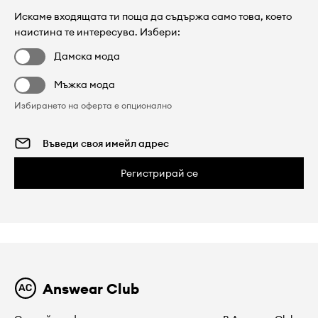
Искаме входящата ти поща да съдържа само това, което
наистина те интересува. Избери:
Дамска мода
Мъжка мода
Избирането на оферта е опционално
Регистрирай се
Answear Club