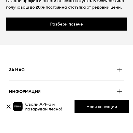
Създай профил и спести от всяка покупка. В Answear Club
получаваш до
20%
постоянна отстъпка от редовни цени.
Разбери повече
ЗА НАС
ИНФОРМАЦИЯ
Свали APP-a и
Нови колекции
пазарувай лесно!
ОБСЛУЖВАНЕ НА КЛИЕНТИ