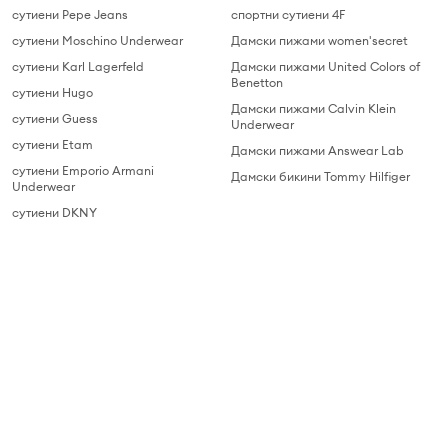
сутиени Pepe Jeans
спортни сутиени 4F
сутиени Moschino Underwear
Дамски пижами women'secret
сутиени Karl Lagerfeld
Дамски пижами United Colors of
Benetton
сутиени Hugo
Дамски пижами Calvin Klein
сутиени Guess
Underwear
сутиени Etam
Дамски пижами Answear Lab
сутиени Emporio Armani
Дамски бикини Tommy Hilfiger
Underwear
сутиени DKNY