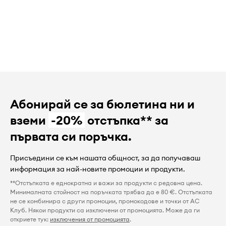
Абонирай се за бюлетина ни и
вземи
-20%
отстъпка** за
първата си поръчка.
Присъедини се към нашата общност, за да получаваш
информация за най-новите промоции и продукти.
**Отстъпката е еднократна и важи за продукти с редовна цена.
Минималната стойност на поръчката трябва да е 80 €. Отстъпката
не се комбинира с други промоции, промокодове и точки от AC
Клуб. Някои продукти са изключени от промоцията. Може да ги
откриете тук:
изключения от промоцията
.