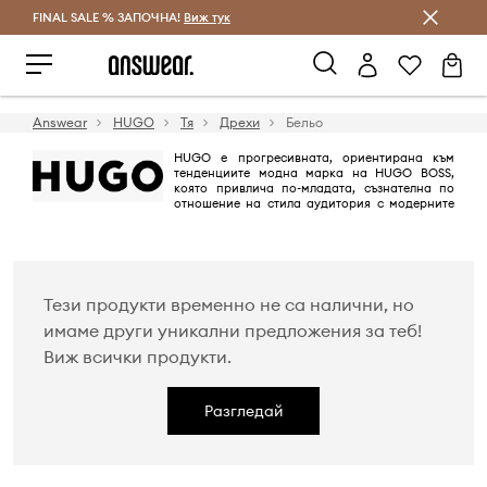
FINAL SALE % ЗАПОЧНА!
Спестявай с Answear Club
Виж тук
Answear
HUGO
Тя
Дрехи
Бельо
HUGO е прогресивната, ориентирана към
тенденциите модна марка на HUGO BOSS,
която привлича по-младата, съзнателна по
отношение на стила аудитория с модерните
си, изразяващи индивидуалността и неконвенционални дизайни,
известни с дръзките си цветове, модерни силуети и експериментален
подход към стила. В контраст с класическата и вечна марка BOSS,
HUGO прегръща индивидуалността и нагласата, предлагайки
облекло и аксесоари за тези, които се осмеляват да задават
тенденции. HUGO е символ на добър вкус и елегантност.
Тези продукти временно не са налични, но
имаме други уникални предложения за теб!
Виж всички продукти.
Разгледай