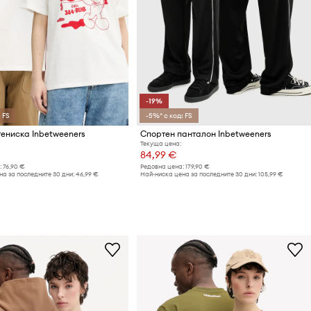
-19%
 FS
-5%* с код: FS
ениска Inbetweeners
Спортен панталон Inbetweeners
Текуща цена:
84,99 €
:
76,90 €
Редовна цена:
179,90 €
а за последните 30 дни:
46,99 €
Най-ниска цена за последните 30 дни:
105,99 €