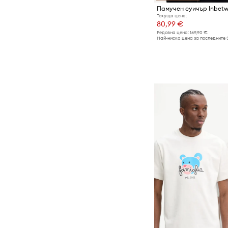
Памучен суичър Inbetw
Текуща цена:
80,99 €
Редовна цена:
169,90 €
Най-ниска цена за последните 