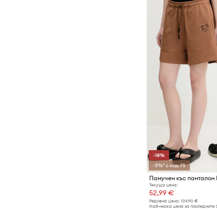
-18%
-5%* с код: FS
Памучен къс панталон 
Текуща цена:
52,99 €
Редовна цена:
109,90 €
Най-ниска цена за последните 