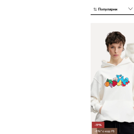
продавана в н
магазини по све
Популярни
-19%
-5%* с код: FS