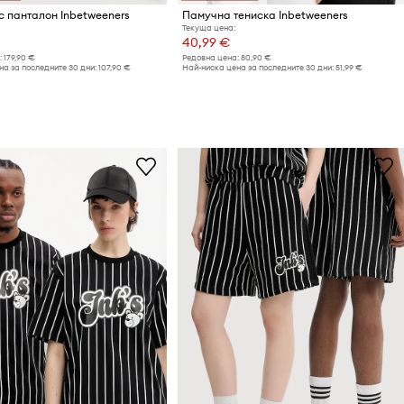
с панталон Inbetweeners
Памучна тениска Inbetweeners
Текуща цена:
40,99 €
:
179,90 €
Редовна цена:
80,90 €
а за последните 30 дни:
107,90 €
Най-ниска цена за последните 30 дни:
51,99 €