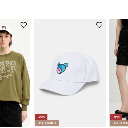
-20%
-19%
-5%* с код: FS
-5%* с код: