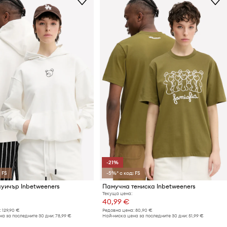
-21%
 FS
-5%* с код: FS
уичър Inbetweeners
Памучна тениска Inbetweeners
Текуща цена:
40,99 €
:
129,90 €
Редовна цена:
80,90 €
а за последните 30 дни:
78,99 €
Най-ниска цена за последните 30 дни:
51,99 €