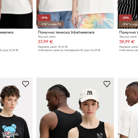
-19%
-18%
-5%* с код: FS
-5%* с код:
weeners
Памучна тениска Inbetweeners
Памучна т
Текуща цена:
Текуща цена:
37,99 €
39,99 €
Редовна цена:
76,90 €
Редовна цена
30 дни:
51,99 €
Най-ниска цена за последните 30 дни:
46,99 €
Най-ниска цен