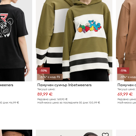
-10%
-11%
-5%* с код: FS
-5%* с код:
weeners
Памучен суичър Inbetweeners
Памучен с
Текуща цена:
Текуща цена:
89,99 €
69,99 €
Редовна цена:
169,90 €
Редовна цена
30 дни:
46,99 €
Най-ниска цена за последните 30 дни:
100,99 €
Най-ниска цен