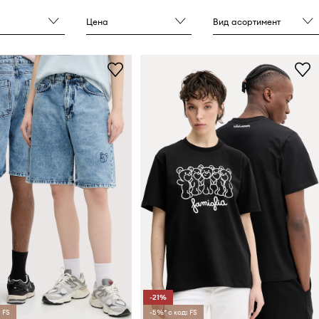
Цена
Вид асортимент
-21%
 FS
-5%* с код: FS