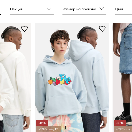
ай-добрите луксозни
та.
Секция
Размер на производителя
Цвят
-19%
-21%
-5%* с код: FS
-5%* с код: