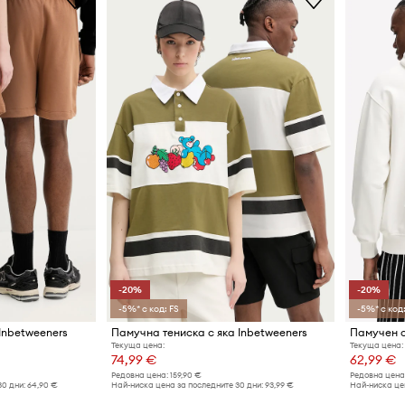
-20%
-20%
-5%* с код: FS
-5%* с код:
Inbetweeners
Памучна тениска с яка Inbetweeners
Памучен с
Текуща цена:
Текуща цена:
74,99 €
62,99 €
Редовна цена:
159,90 €
Редовна цена
30 дни:
64,90 €
Най-ниска цена за последните 30 дни:
93,99 €
Най-ниска цен