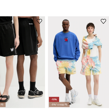
-10%
 FS
-5%* с код: FS