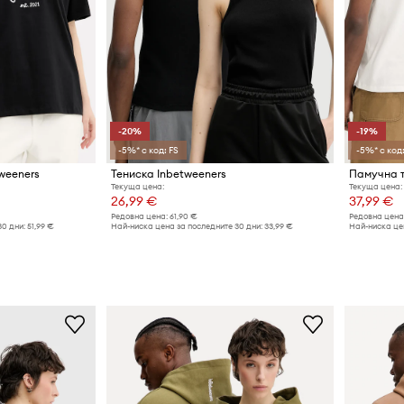
-20%
-19%
-5%* с код: FS
-5%* с код:
weeners
Тениска Inbetweeners
Памучна т
Текуща цена:
Текуща цена:
26,99 €
37,99 €
Редовна цена:
61,90 €
Редовна цена
30 дни:
51,99 €
Най-ниска цена за последните 30 дни:
33,99 €
Най-ниска цен