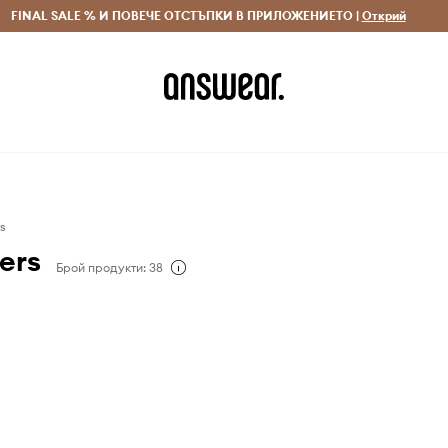
 и връщане за поръчки над 70 EUR
FINAL SALE % И ПОВЕЧЕ ОТСТЪПКИ В ПРИЛОЖЕНИЕТО |
Доставка 1-5 дни
Открий
Сп
s
ers
Брой продукти: 38
о колекция NFT през
талианския художник
есандро и Паскуале В.
eeners е първата в света
къща, която получи
тност благодарение на
бър. Сега марката
о пътешествие на
ар, като се превръща в
модна колекция,