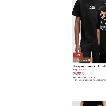
-19%
-5%* с код: FS
Памучна тениска Inbet
Текуща цена:
37,99 €
Редовна цена:
76,90 €
Най-ниска цена за последните 