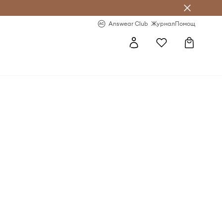
естявай с Answear Club
-20% за първа поръчка
Answear Club
Журнал
Помощ