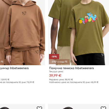
-18%
 FS
-5%* с код: FS
уичър Inbetweeners
Памучна тениска Inbetweeners
Текуща цена:
39,99 €
:
129,90 €
Редовна цена:
88,90 €
а за последните 30 дни:
78,99 €
Най-ниска цена за последните 30 дни:
48,99 €