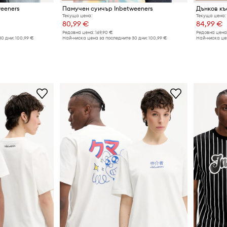
eeners
Памучен суичър Inbetweeners
Дънков къ
Текуща цена:
Текуща цена:
80,99 €
84,99 €
Редовна цена:
169,90 €
Редовна цена
30 дни:
100,99 €
Най-ниска цена за последните 30 дни:
100,99 €
Най-ниска цен