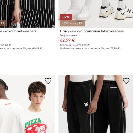
-19%
 FS
-5%* с код: FS
ениска Inbetweeners
Памучен къс панталон Inbetweeners
Текуща цена:
62,99 €
:
88,90 €
Редовна цена:
129,90 €
а за последните 30 дни:
48,99 €
Най-ниска цена за последните 30 дни:
77,90 €