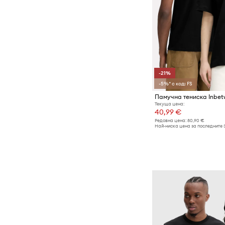
-21%
-5%* с код: FS
Памучна тениска Inbet
Текуща цена:
40,99 €
Редовна цена:
80,90 €
Най-ниска цена за последните 