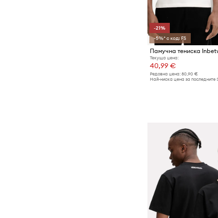
-21%
-5%* с код: FS
Памучна тениска Inbet
Текуща цена:
40,99 €
Редовна цена:
80,90 €
Най-ниска цена за последните 