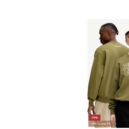
-19%
-5%* с код: FS