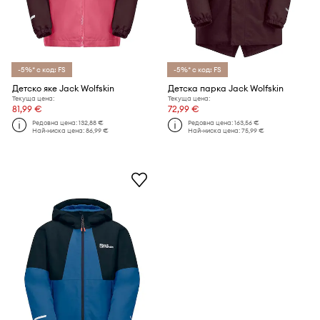
-5%* с код: FS
-5%* с код: FS
Детско яке Jack Wolfskin
Детска парка Jack Wolfskin
Текуща цена:
Текуща цена:
81,99 €
72,99 €
Редовна цена:
132,88 €
Редовна цена:
163,56 €
Най-ниска цена:
86,99 €
Най-ниска цена:
75,99 €