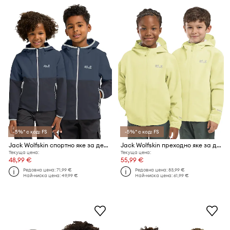
-5%* с код: FS
-5%* с код: FS
Jack Wolfskin спортно яке за деца SANDBIRD HOODED JKT K
Jack Wolfskin преходно яке за деца FLAZE JACKET K
Текуща цена:
Текуща цена:
48,99 €
55,99 €
Редовна цена:
71,99 €
Редовна цена:
83,99 €
Най-ниска цена:
49,99 €
Най-ниска цена:
61,99 €