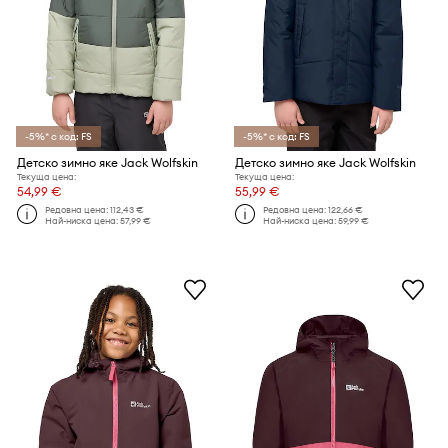
-5%* с код: FS
-5%* с код: FS
Детско зимно яке Jack Wolfskin
Детско зимно яке Jack Wolfskin
Текуща цена:
Текуща цена:
54,99 €
55,99 €
Редовна цена:
112,43 €
Редовна цена:
122,66 €
Най-ниска цена:
57,99 €
Най-ниска цена:
59,99 €