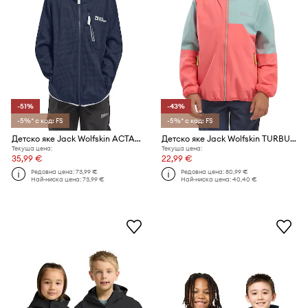
-51%
-43%
-5%* с код: FS
-5%* с код: FS
Детско яке Jack Wolfskin ACTAMICRID MIDLAYER
Детско яке Jack Wolfskin TURBULENCE HOODED JKT K
Текуща цена:
Текуща цена:
35,99 €
22,99 €
Редовна цена:
73,99 €
Редовна цена:
80,99 €
Най-ниска цена:
73,99 €
Най-ниска цена:
40,40 €