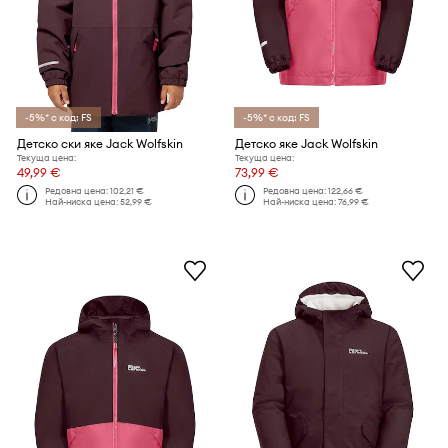
-5%* с код: FS
-5%* с код: FS
Детско ски яке Jack Wolfskin
Детско яке Jack Wolfskin
Текуща цена:
Текуща цена:
49,99 €
73,99 €
Редовна цена:
102,21 €
Редовна цена:
122,66 €
Най-ниска цена:
52,99 €
Най-ниска цена:
76,99 €