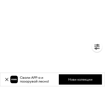
Свали APP-a и
Нови колекции
пазарувай лесно!