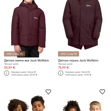
-5%* с код: FS
-5%* с код: FS
Детско зимно яке Jack Wolfskin
Детска парка Jack Wolfskin
Текуща цена:
Текуща цена:
55,99 €
75,99 €
Редовна цена:
122,66 €
Редовна цена:
158,45 €
Най-ниска цена:
59,99 €
Най-ниска цена:
79,99 €