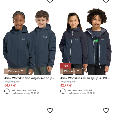
-10%
-5%* с код: FS
-5%* с код: FS
Jack Wolfskin преходно яке за деца FLAZE JACKET K
Jack Wolfskin яке за деца ADVENTURETRIBE 2L JKT K
Текуща цена:
Текуща цена:
54,99 €
62,99 €
Редовна цена:
83,99 €
Редовна цена:
95,99 €
Най-ниска цена:
55,99 €
Най-ниска цена:
69,99 €