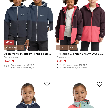
-10%
-5%* с код: FS
-5%* с код: FS
Jack Wolfskin спортно яке за деца SANDBIRD HOODED JKT K
Яке Jack Wolfskin SNOW DAYS JKT KIDS
Текуща цена:
Текуща цена:
49,99 €
61,99 €
Редовна цена:
83,99 €
Редовна цена:
102,21 €
Най-ниска цена:
55,99 €
Най-ниска цена:
65,99 €