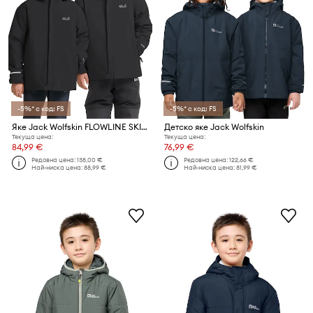
-5%* с код: FS
-5%* с код: FS
Яке Jack Wolfskin FLOWLINE SKI JKT KIDS
Детско яке Jack Wolfskin
Текуща цена:
Текуща цена:
84,99 €
76,99 €
Редовна цена:
138,00 €
Редовна цена:
122,66 €
Най-ниска цена:
88,99 €
Най-ниска цена:
81,99 €