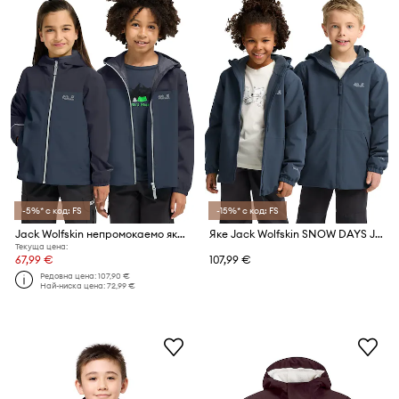
-5%* с код: FS
-15%* с код: FS
Jack Wolfskin непромокаемо яке за деца ADVENTURETRIBE 2L JKT K
Яке Jack Wolfskin SNOW DAYS JKT KIDS
Текуща цена:
67,99 €
107,99 €
Редовна цена:
107,90 €
Най-ниска цена:
72,99 €