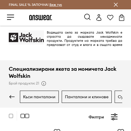
FINAL SALE % ЗАПОЧНА!
Спестявай с Answear Club
Виж тук
Водещата сила за марката Jack Wolfskin е
страстта да създавате ненадминати
продукти. Продуктите на марката трябва да
предпазват от студ и влага и в същото време
да осигуряват комфорт и всичко това трябва да се е надеждно в
продължение на много години. Марката уважава разнообразието в
природата, поради което я защитава активно.
Специализирани якета за момичета Jack
Wolfskin
Брой продукти: 21
къси панталони
панталони и клинове
суич
Филтри