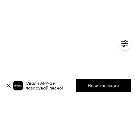
Свали APP-a и
Нови колекции
пазарувай лесно!