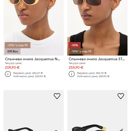
-10%* с код: FS
-10%
Gift Box
-10%* с код: FS
Слънчеви очила Jacquemus NUVOLA
Слънчеви очила Jacquemus STATZIONE
Текуща цена:
Текуща цена:
209,90 €
259,90 €
Редовна цена:
286,27 €
Редовна цена:
352,74 €
Най-ниска цена:
229,90 €
Най-ниска цена:
289,90 €