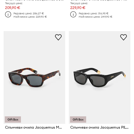
Текуща цена:
Текуща цена:
209,90 €
229,90 €
Редовна цена:
286,27 €
Редовна цена:
316,95 €
Най-ниска цена:
229,90 €
Най-ниска цена:
249,90 €
Gift Box
Gift Box
Слънчеви очила Jacquemus MERIDIANO
Слънчеви очила Jacquemus PILOTA