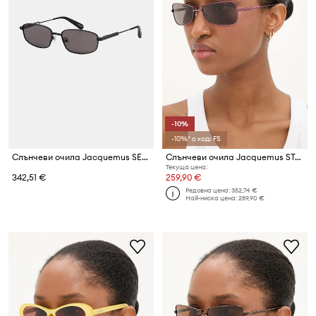
-10%
-10%* с код: FS
Слънчеви очила Jacquemus SERA
Слънчеви очила Jacquemus STATZIONE
Текуща цена:
342,51 €
259,90 €
Редовна цена:
352,74 €
Най-ниска цена:
289,90 €