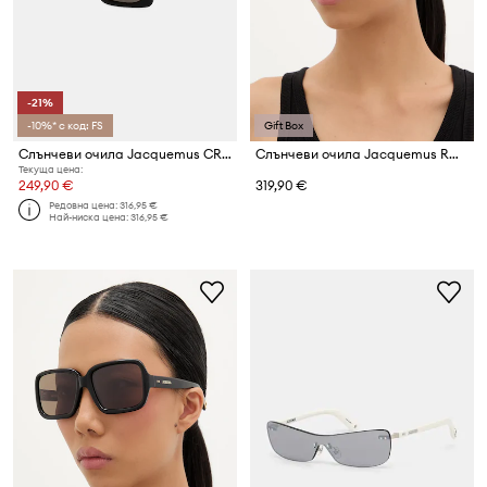
-21%
-10%* с код: FS
Gift Box
Слънчеви очила Jacquemus CROISIERE
Слънчеви очила Jacquemus ROND
Текуща цена:
249,90 €
319,90 €
Редовна цена:
316,95 €
Най-ниска цена:
316,95 €