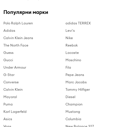
Популярни марки
Polo Ralph Lauren
adidas TERREX
Adidas
Levi's
Calvin Klein Jeans
Nike
The North Face
Reebok
Guess
Lacoste
Gucci
Moschino
Under Armour
Fila
G-Star
Pepe Jeans
Converse
Marc Jacobs
Calvin Klein
Tommy Hilfiger
Mayoral
Diesel
Puma
Champion
Karl Lagerfeld
Mustang
Asics
Columbia
Vans
New Balance 327