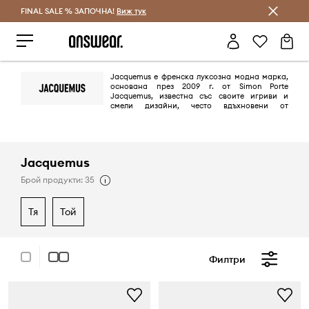
FINAL SALE % ЗАПОЧНА!
Спестявай с Answear Club
Виж тук
Jacquemus е френска луксозна модна марка,
основана през 2009 г. от Simon Porte
Jacquemus, известна със своите игриви и
смели дизайни, често вдъхновени от
френската провинция и изкуството. Марката е разпознаваема
заради отличителната си естетика, която включва смесица от
извънгабаритни и миниатюрни аксесоари, ярки цветове и силен
акцент върху разказването на истории чрез ревютата на подиума.
Jacquemus предлага колекции от готови облекла за мъже и жени,
Jacquemus
както и аксесоари, обувки и бижута.
Брой продукти: 35
тя
той
Филтри