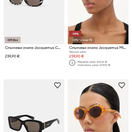
-14%
Gift Box
-10%* с код: FS
Слънчеви очила Jacquemus CAPRI
Слънчеви очила Jacquemus MIRADA
Текуща цена:
239,90 €
239,90 €
Редовна цена:
342,51 €
Най-ниска цена:
279,90 €