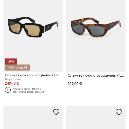
-21%
-10%* с код: FS
Слънчеви очила Jacquemus CROISIERE
Слънчеви очила Jacquemus PILOTA
Текуща цена:
249,90 €
329,90 €
Редовна цена:
316,95 €
Най-ниска цена:
316,95 €