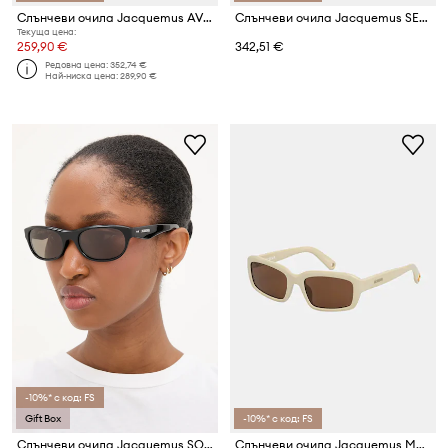
Слънчеви очила Jacquemus AVIADOR
Слънчеви очила Jacquemus SERA
Текуща цена:
259,90 €
342,51 €
Редовна цена:
352,74 €
Най-ниска цена:
289,90 €
-10%* с код: FS
Gift Box
-10%* с код: FS
Слънчеви очила Jacquemus SOLE
Слънчеви очила Jacquemus MARINO