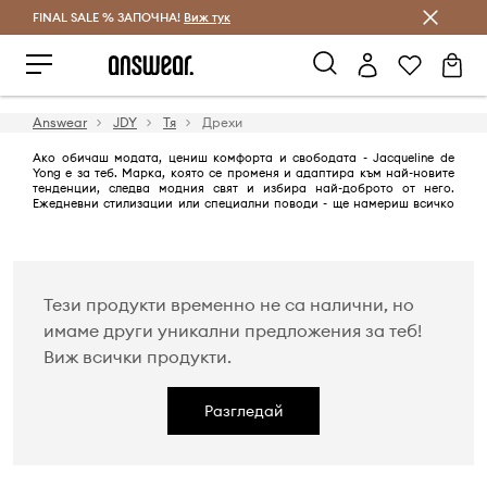
FINAL SALE % ЗАПОЧНА!
Спестявай с Answear Club
Виж тук
Answear
JDY
Тя
Дрехи
Ако обичаш модата, цениш комфорта и свободата - Jacqueline de
Yong е за теб. Марка, която се променя и адаптира към най-новите
тенденции, следва модния свят и избира най-доброто от него.
Ежедневни стилизации или специални поводи - ще намериш всичко
сред предложенията на тази марка!
Тези продукти временно не са налични, но
имаме други уникални предложения за теб!
Виж всички продукти.
Разгледай