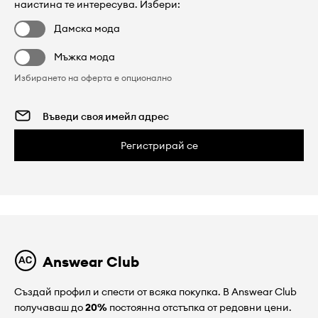
наистина те интересува. Избери:
Дамска мода
Мъжка мода
Избирането на оферта е опционално
Регистрирай се
Answear Club
Създай профил и спести от всяка покупка. В Answear Club
получаваш до
20%
постоянна отстъпка от редовни цени.