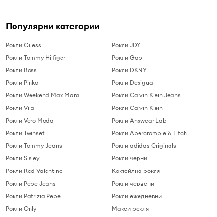
Популярни категории
Рокли Guess
Рокли JDY
Рокли Tommy Hilfiger
Рокли Gap
Рокли Boss
Рокли DKNY
Рокли Pinko
Рокли Desigual
Рокли Weekend Max Mara
Рокли Calvin Klein Jeans
Рокли Vila
Рокли Calvin Klein
Рокли Vero Moda
Рокли Answear Lab
Рокли Twinset
Рокли Abercrombie & Fitch
Рокли Tommy Jeans
Рокли adidas Originals
Рокли Sisley
Рокли черни
Рокли Red Valentino
Коктейлна рокля
Рокли Pepe Jeans
Рокли червени
Рокли Patrizia Pepe
Рокли ежедневни
Рокли Only
Макси рокля