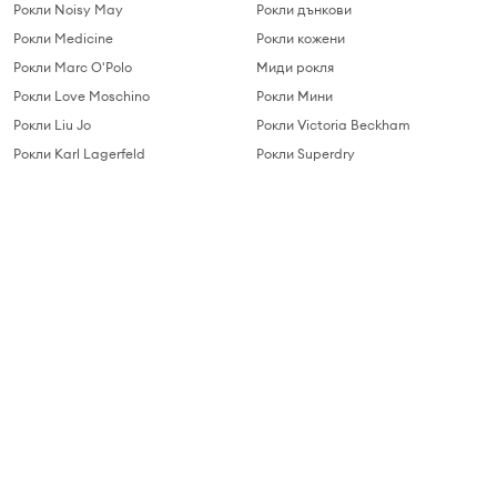
Рокли Noisy May
Рокли дънкови
Рокли Medicine
Рокли кожени
Рокли Marc O'Polo
Миди рокля
Рокли Love Moschino
Рокли Мини
Рокли Liu Jo
Рокли Victoria Beckham
Рокли Karl Lagerfeld
Рокли Superdry