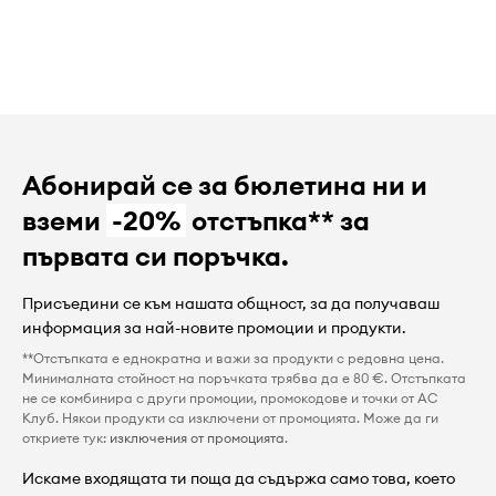
Абонирай се за бюлетина ни и
вземи
-20%
отстъпка** за
първата си поръчка.
Присъедини се към нашата общност, за да получаваш
информация за най-новите промоции и продукти.
**Отстъпката е еднократна и важи за продукти с редовна цена.
Минималната стойност на поръчката трябва да е 80 €. Отстъпката
не се комбинира с други промоции, промокодове и точки от AC
Клуб. Някои продукти са изключени от промоцията. Може да ги
откриете тук:
изключения от промоцията
.
Искаме входящата ти поща да съдържа само това, което