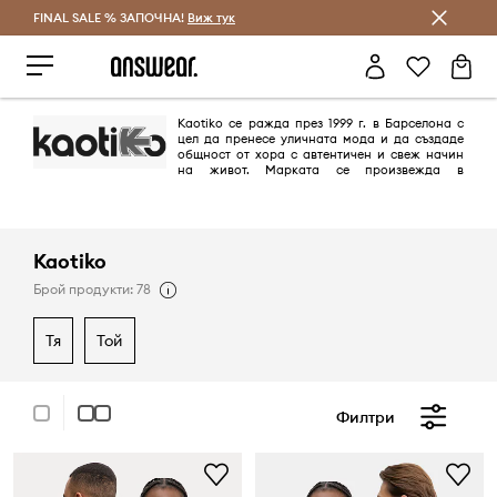
FINAL SALE % ЗАПОЧНА!
Спестявай с Answear Club
Виж тук
Kaotiko се ражда през 1999 г. в Барселона с
цел да пренесе уличната мода и да създаде
общност от хора с автентичен и свеж начин
на живот. Марката се произвежда в
Барселона и търси вдъхновение за дрехите си в градовете и
природата, като интегрира международните модни тенденции в
собствената си визия.
Kaotiko
Брой продукти: 78
тя
той
Филтри