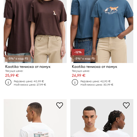
-12%
-5%* с код: FS
-5%* с код: FS
Kaotiko тениска от памук
Kaotiko тениска от памук
Текуща цена:
Текуща цена:
25,99 €
26,99 €
Редовна цена:
40,99 €
Редовна цена:
42,90 €
Най-ниска цена:
27,99 €
Най-ниска цена:
30,99 €