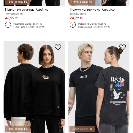
-5%* с код: FS
-5%* с код: FS
Памучен суичър Kaotiko
Памучна тениска Kaotiko
Текуща цена:
Текуща цена:
46,99 €
24,99 €
Редовна цена:
86,87 €
Редовна цена:
41,36 €
Най-ниска цена:
51,99 €
Най-ниска цена:
25,99 €
-5%* с код: FS
-5%* с код: FS