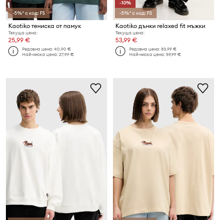
-10%
-5%* с код: FS
-5%* с код: FS
Kaotiko тениска от памук
Kaotiko дънки relaxed fit мъжки
Текуща цена:
Текуща цена:
25,99 €
53,99 €
Редовна цена:
40,90 €
Редовна цена:
83,99 €
Най-ниска цена:
27,99 €
Най-ниска цена:
59,99 €