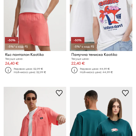
-50%
-50%
-5%* с код: FS
-5%* с код: FS
Къс панталон Kaotiko
Памучна тениска Kaotiko
Текуща цена:
Текуща цена:
26,40 €
22,40 €
Редовна цена:
52,99 €
Редовна цена:
44,99 €
Най-ниска цена:
52,99 €
Най-ниска цена:
44,99 €