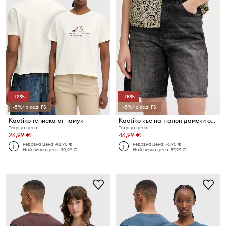
-12%
-18%
-5%* с код: FS
-5%* с код: FS
Kaotiko тениска от памук
Kaotiko къс панталон дамски от деним
Текуща цена:
Текуща цена:
26,99 €
46,99 €
Редовна цена:
42,90 €
Редовна цена:
76,90 €
Най-ниска цена:
30,99 €
Най-ниска цена:
57,99 €