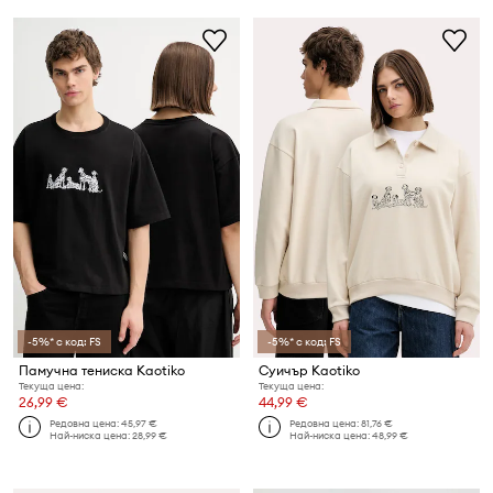
-5%* с код: FS
-5%* с код: FS
Памучна тениска Kaotiko
Суичър Kaotiko
Текуща цена:
Текуща цена:
26,99 €
44,99 €
Редовна цена:
45,97 €
Редовна цена:
81,76 €
Най-ниска цена:
28,99 €
Най-ниска цена:
48,99 €