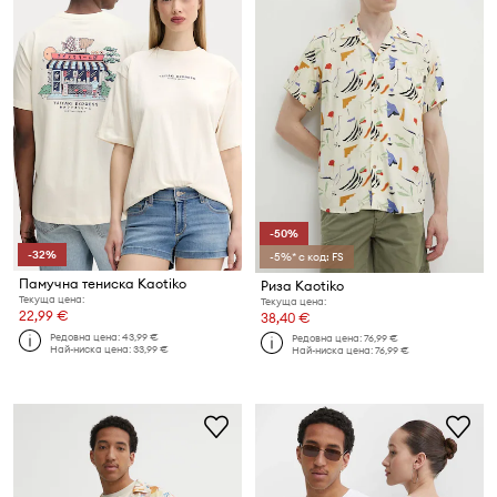
-50%
-32%
-5%* с код: FS
Памучна тениска Kaotiko
Риза Kaotiko
Текуща цена:
Текуща цена:
22,99 €
38,40 €
Редовна цена:
43,99 €
Редовна цена:
76,99 €
Най-ниска цена:
33,99 €
Най-ниска цена:
76,99 €