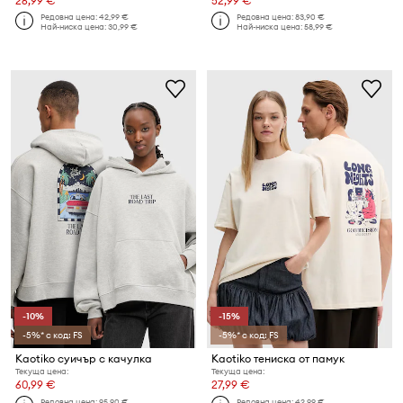
26,99 €
52,99 €
Редовна цена:
42,99 €
Редовна цена:
83,90 €
Най-ниска цена:
30,99 €
Най-ниска цена:
58,99 €
-10%
-15%
-5%* с код: FS
-5%* с код: FS
Kaotiko суичър с качулка
Kaotiko тениска от памук
Текуща цена:
Текуща цена:
60,99 €
27,99 €
Редовна цена:
95,90 €
Редовна цена:
42,99 €