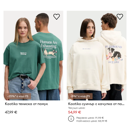
-25%* с код: FS
-5%* с код: FS
Kaotiko тениска от памук
Kaotiko суичър с качулка от памук
Текуща цена:
47,99 €
54,99 €
Редовна цена:
91,98 €
Най-ниска цена:
58,99 €