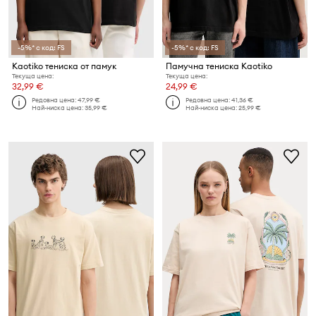
-5%* с код: FS
-5%* с код: FS
Kaotiko тениска от памук
Памучна тениска Kaotiko
Текуща цена:
Текуща цена:
32,99 €
24,99 €
Редовна цена:
47,99 €
Редовна цена:
41,36 €
Най-ниска цена:
35,99 €
Най-ниска цена:
25,99 €