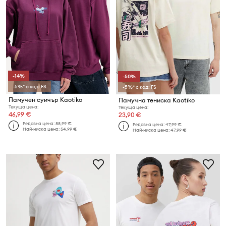
-14%
-50%
-5%* с код: FS
-5%* с код: FS
Памучен суичър Kaotiko
Памучна тениска Kaotiko
Текуща цена:
Текуща цена:
46,99 €
23,90 €
Редовна цена:
88,99 €
Редовна цена:
47,99 €
Най-ниска цена:
54,99 €
Най-ниска цена:
47,99 €