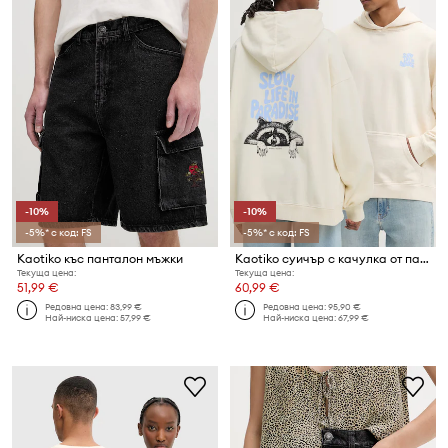
-10%
-10%
-5%* с код: FS
-5%* с код: FS
Kaotiko къс панталон мъжки
Kaotiko суичър с качулка от памук
Текуща цена:
Текуща цена:
51,99 €
60,99 €
Редовна цена:
83,99 €
Редовна цена:
95,90 €
Най-ниска цена:
57,99 €
Най-ниска цена:
67,99 €