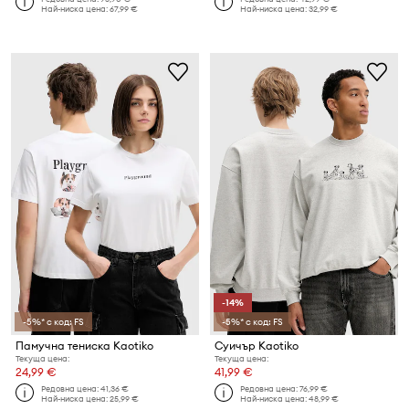
Най-ниска цена:
67,99 €
Най-ниска цена:
32,99 €
-14%
-5%* с код: FS
-5%* с код: FS
Памучна тениска Kaotiko
Суичър Kaotiko
Текуща цена:
Текуща цена:
24,99 €
41,99 €
Редовна цена:
41,36 €
Редовна цена:
76,99 €
Най-ниска цена:
25,99 €
Най-ниска цена:
48,99 €