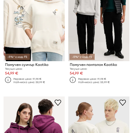
-5%* с код: FS
-5%* с код: FS
Памучен суичър Kaotiko
Памучен панталон Kaotiko
Текуща цена:
Текуща цена:
54,99 €
54,99 €
Редовна цена:
91,98 €
Редовна цена:
91,98 €
Най-ниска цена:
58,99 €
Най-ниска цена:
55,99 €