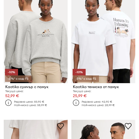
-10%
-10%
-5%* с код: FS
-5%* с код: FS
Kaotiko суичър с памук
Kaotiko тениска от памук
Текуща цена:
Текуща цена:
52,99 €
25,99 €
Редовна цена:
83,90 €
Редовна цена:
42,90 €
Най-ниска цена:
58,99 €
Най-ниска цена:
28,99 €