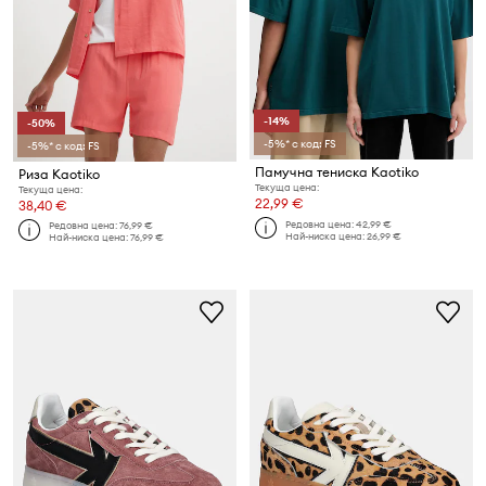
-14%
-50%
-5%* с код: FS
-5%* с код: FS
Памучна тениска Kaotiko
Риза Kaotiko
Текуща цена:
Текуща цена:
22,99 €
38,40 €
Редовна цена:
42,99 €
Редовна цена:
76,99 €
Най-ниска цена:
26,99 €
Най-ниска цена:
76,99 €