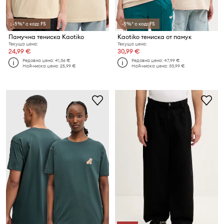
-5%* с код: FS
-5%* с код: FS
Памучна тениска Kaotiko
Kaotiko тениска от памук
Текуща цена:
Текуща цена:
24,99 €
30,99 €
Редовна цена:
41,36 €
Редовна цена:
47,99 €
Най-ниска цена:
25,99 €
Най-ниска цена:
33,99 €