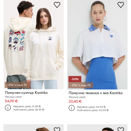
-50%
-5%* с код: FS
-5%* с код: FS
Памучен суичър Kaotiko
Памучна тениска с яка Kaotiko
Текуща цена:
Текуща цена:
54,99 €
20,40 €
Редовна цена:
91,98 €
Редовна цена:
40,99 €
Най-ниска цена:
55,99 €
Най-ниска цена:
40,99 €