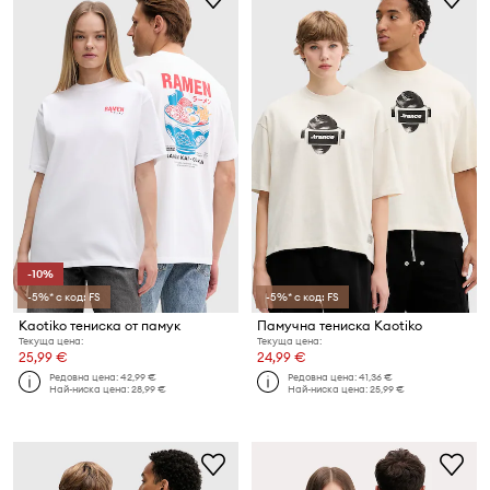
-10%
-5%* с код: FS
-5%* с код: FS
Kaotiko тениска от памук
Памучна тениска Kaotiko
Текуща цена:
Текуща цена:
25,99 €
24,99 €
Редовна цена:
42,99 €
Редовна цена:
41,36 €
Най-ниска цена:
28,99 €
Най-ниска цена:
25,99 €