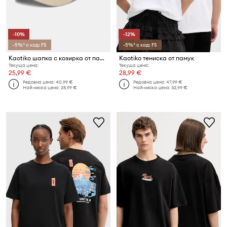
-10%
-12%
-5%* с код: FS
-5%* с код: FS
Kaotiko шапка с козирка от памук
Kaotiko тениска от памук
Текуща цена:
Текуща цена:
25,99 €
28,99 €
Редовна цена:
40,99 €
Редовна цена:
47,99 €
Най-ниска цена:
28,99 €
Най-ниска цена:
32,99 €