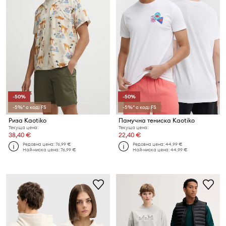
-50%
-50%
-5%* с код: FS
-5%* с код: FS
Риза Kaotiko
Памучна тениска Kaotiko
Текуща цена:
Текуща цена:
38,40 €
22,40 €
Редовна цена:
76,99 €
Редовна цена:
44,99 €
Най-ниска цена:
76,99 €
Най-ниска цена:
44,99 €