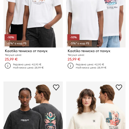
-10%
-10%
-5%* с код: FS
-5%* с код: FS
Kaotiko тениска от памук
Kaotiko тениска от памук
Текуща цена:
Текуща цена:
25,99 €
25,99 €
Редовна цена:
42,90 €
Редовна цена:
42,90 €
Най-ниска цена:
28,99 €
Най-ниска цена:
28,99 €