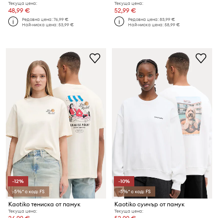
Текуща цена:
Текуща цена:
48,99 €
52,99 €
Редовна цена:
76,99 €
Редовна цена:
83,99 €
Най-ниска цена:
53,99 €
Най-ниска цена:
58,99 €
-12%
-10%
-5%* с код: FS
-5%* с код: FS
Kaotiko тениска от памук
Kaotiko суичър от памук
Текуща цена:
Текуща цена: