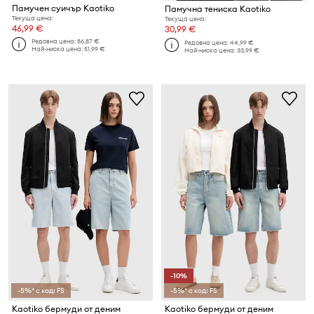
Памучен суичър Kaotiko
Памучна тениска Kaotiko
Текуща цена:
Текуща цена:
46,99 €
30,99 €
Редовна цена:
86,87 €
Редовна цена:
44,99 €
Най-ниска цена:
51,99 €
Най-ниска цена:
33,99 €
-10%
-5%* с код: FS
-5%* с код: FS
Kaotiko бермуди от деним
Kaotiko бермуди от деним