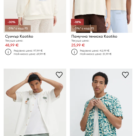
-30%
-18%
-5%* с код: FS
-5%* с код: FS
Суичър Kaotiko
Памучна тениска Kaotiko
Текуща цена:
Текуща цена:
48,99 €
25,99 €
Редовна цена:
97,99 €
Редовна цена:
42,99 €
Най-ниска цена:
69,99 €
Най-ниска цена:
31,99 €