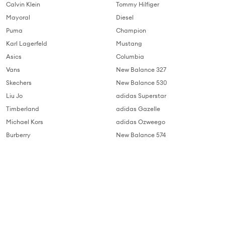
Calvin Klein
Tommy Hilfiger
Mayoral
Diesel
Puma
Champion
Karl Lagerfeld
Mustang
Asics
Columbia
Vans
New Balance 327
Skechers
New Balance 530
Liu Jo
adidas Superstar
Timberland
adidas Gazelle
Michael Kors
adidas Ozweego
Burberry
New Balance 574