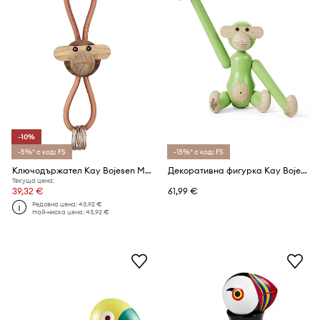
-10%
-5%* с код: FS
-15%* с код: FS
Ключодържател Kay Bojesen Monkey Gold 5 cm
Декоративна фигурка Kay Bojesen Monkey mini
Текуща цена:
39,32 €
61,99 €
Редовна цена:
43,92 €
Най-ниска цена:
43,92 €