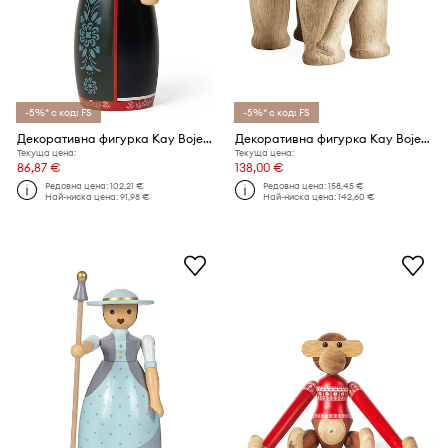
-5%* с код: FS
-5%* с код: FS
Декоративна фигурка Kay Bojesen
Декоративна фигурка Kay Bojesen S
Текуща цена:
Текуща цена:
86,87 €
138,00 €
Редовна цена:
102,21 €
Редовна цена:
158,45 €
Най-ниска цена:
91,98 €
Най-ниска цена:
142,60 €