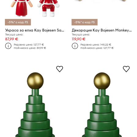
-5%* с код: FS
-5%* с код: FS
Украса за елха Kay Bojesen Santa Claus and Santa Clara (2 броя)
Декорация Kay Bojesen Monkey small
Текуща цена:
Текуща цена:
87,99 €
119,90 €
Редовна цена:
127,77 €
Редовна цена:
148,22 €
Най-ниска цена:
89,99 €
Най-ниска цена:
127,77 €