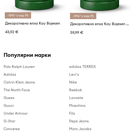
-15%* с код: FS
-15%* с код: FS
Декоративна елха Kay Bojesen
Декоративна елха Kay Bojesen .Christmas Tree 19,5 cm
43,92 €
59,99 €
Популярни марки
Polo Ralph Lauren
adidas TERREX
Adidas
Levi's
Calvin Klein Jeans
Nike
The North Face
Reebok
Guess
Lacoste
Gucci
Moschino
Under Armour
Fila
G-Star
Pepe Jeans
Converse
Marc Jacobs