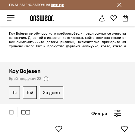
FINAL SALE % ЗАПОЧНА!
Спестявай с Answear Club
Виж тук
Kay Bojesen се обучава като сребролюбец и преди всичко се смята за
занаятчия. Днес той е известен като човека, който стои зад някои от
най-емблематичните датски дизайни, включително приборите за
хранене Grand Prix и прочутата дървена маймунка, която, както и
другите дървени играчки, е обожавана от публиката и днес.
Kay Bojesen
Брой продукти: 22
тя
той
за дома
Филтри