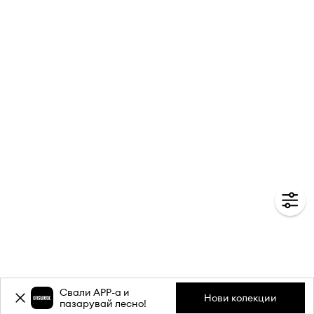
Свали APP-a и
Нови колекции
пазарувай лесно!