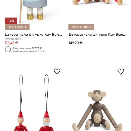
-12%
-5%* с код: FS
-15%* с код: FS
Декоративна фигурка Kay Bojesen
Декоративна фигурка Kay Bojesen Monkey Christmas Jumper 2024 S
Текуща цена:
112,43 €
149,90 €
Редовна цена:
127,77 €
Най-ниска цена:
127,77 €