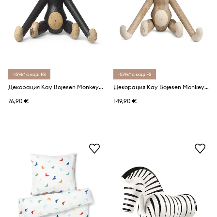
-15%* с код: FS
-15%* с код: FS
Декорация Kay Bojesen Monkey mini
Декорация Kay Bojesen Monkey small
76,90 €
149,90 €