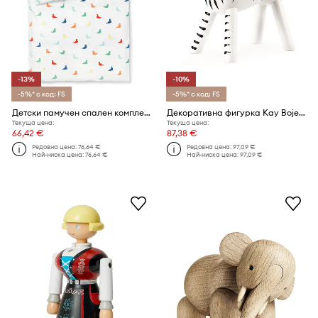
-13%
-10%
-5%* с код: FS
-5%* с код: FS
Детски памучен спален комплект Kay Bojesen Songbird junior 100 x 140 / 40 x 60 cm.
Декоративна фигурка Kay Bojesen Zebra 14 cm
Текуща цена:
Текуща цена:
66,42 €
87,38 €
Редовна цена:
76,64 €
Редовна цена:
97,09 €
Най-ниска цена:
76,64 €
Най-ниска цена:
97,09 €