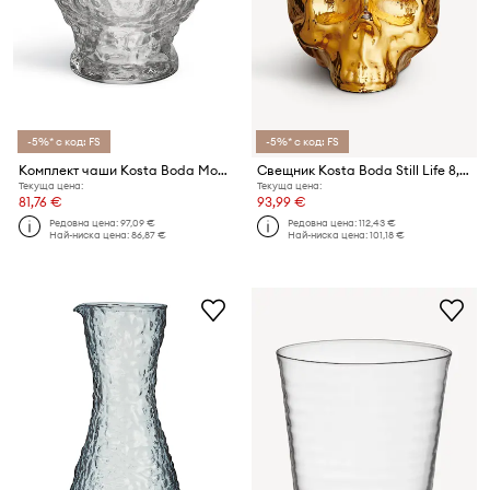
-5%* с код: FS
-5%* с код: FS
Комплект чаши Kosta Boda Moss 330 ml (2 броя)
Свещник Kosta Boda Still Life 8,5 cm
Текуща цена:
Текуща цена:
81,76 €
93,99 €
Редовна цена:
97,09 €
Редовна цена:
112,43 €
Най-ниска цена:
86,87 €
Най-ниска цена:
101,18 €