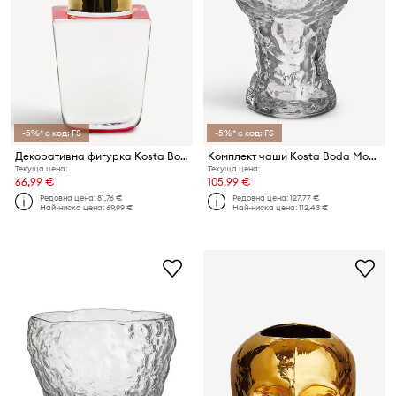
-5%* с код: FS
-5%* с код: FS
Декоративна фигурка Kosta Boda Poppy 12,4 cm
Комплект чаши Kosta Boda Moss 420 ml (2 броя)
Текуща цена:
Текуща цена:
66,99 €
105,99 €
Редовна цена:
81,76 €
Редовна цена:
127,77 €
Най-ниска цена:
69,99 €
Най-ниска цена:
112,43 €