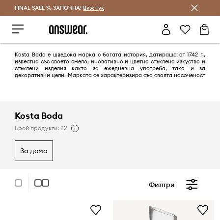
FINAL SALE % ЗАПОЧНА!
Спестявай с Answear Club
Виж тук
Kosta Boda е шведска марка с богата история, датираща от 1742 г.,
известна със своето смело, иновативно и цветно стъклено изкуство и
стъклени изделия както за ежедневна употреба, така и за
декоративни цели. Марката се характеризира със своята насоченост
към модерния начин на живот, съчетавайки функционалност с
артистично изразяване и нотка на провокация. Kosta Boda е
известна със своите уникални дизайни, често създавани в
сътрудничество с известни художници и дизайнери.
Kosta Boda
Брой продукти: 22
за дома
Филтри