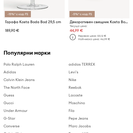
-15%* с код: FS
-5%* с код: FS
Гарафа Kosta Boda Bod 29,5 cm
Декоративен свещник Kosta Boda Still life 8,5 cm
Текуща цена:
189,90 €
44,99 €
Редовна цена:
53,12 €
Най-ниска цена:
46,99 €
Популярни марки
Polo Ralph Lauren
adidas TERREX
Adidas
Levi's
Calvin Klein Jeans
Nike
The North Face
Reebok
Guess
Lacoste
Gucci
Moschino
Under Armour
Fila
G-Star
Pepe Jeans
Converse
Marc Jacobs