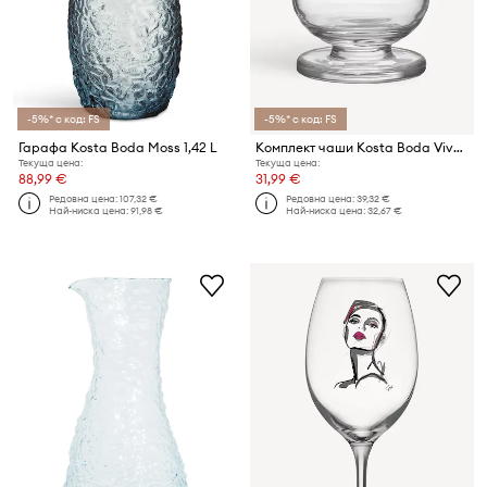
-5%* с код: FS
-5%* с код: FS
Гарафа Kosta Boda Moss 1,42 L
Комплект чаши Kosta Boda Viva 200 ml (2 броя)
Текуща цена:
Текуща цена:
88,99 €
31,99 €
Редовна цена:
107,32 €
Редовна цена:
39,32 €
Най-ниска цена:
91,98 €
Най-ниска цена:
32,67 €