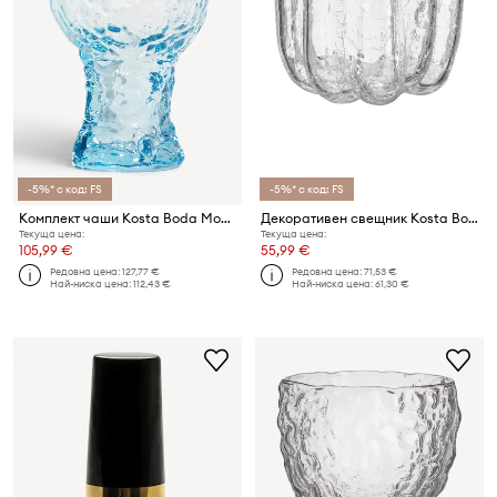
-5%* с код: FS
-5%* с код: FS
Комплект чаши Kosta Boda Moss 380 ml (2 броя)
Декоративен свещник Kosta Boda Crackle 5,8 cm
Текуща цена:
Текуща цена:
105,99 €
55,99 €
Редовна цена:
127,77 €
Редовна цена:
71,53 €
Най-ниска цена:
112,43 €
Най-ниска цена:
61,30 €