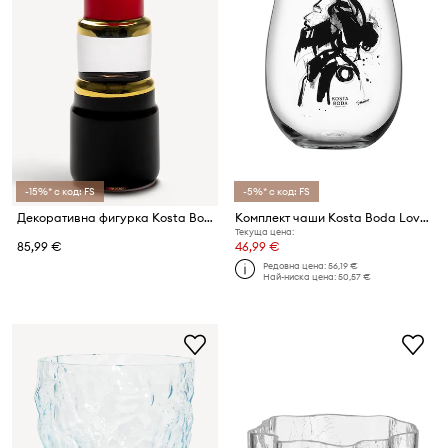
-15%* с код: FS
-5%* с код: FS
Декоративна фигурка Kosta Boda Poppy 13,3 cm
Комплект чаши Kosta Boda Love Him 570 ml (2 броя)
Текуща цена:
85,99 €
46,99 €
Редовна цена:
56,19 €
Най-ниска цена:
50,57 €