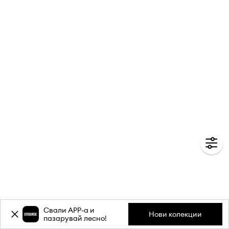
Свали APP-a и
Нови колекции
пазарувай лесно!