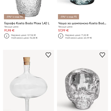
-5%* с код: FS
-5%* с код: FS
Гарафа Kosta Boda Moss 1,42 L
Чаша за шампанско Kosta Boda Moss 350 ml
Текуща цена:
Текуща цена:
91,98 €
57,99 €
Редовна цена:
107,32 €
Редовна цена:
71,53 €
Най-ниска цена:
96,58 €
Най-ниска цена:
60,99 €