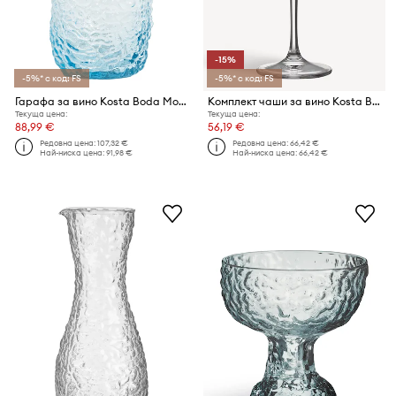
-15%
-5%* с код: FS
-5%* с код: FS
Гарафа за вино Kosta Boda Moss 1,42 L
Комплект чаши за вино Kosta Boda All about you 520 ml (2 броя)
Текуща цена:
Текуща цена:
88,99 €
56,19 €
Редовна цена:
107,32 €
Редовна цена:
66,42 €
Най-ниска цена:
91,98 €
Най-ниска цена:
66,42 €