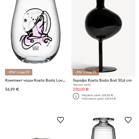
-15%* с код: FS
-5%* с код: FS
Комплект чаши Kosta Boda Love You 570 ml (2 броя)
Гарафа Kosta Boda Bod 30,6 cm
Текуща цена:
56,99 €
230,03 €
Редовна цена:
265,82 €
Най-ниска цена:
239,23 €