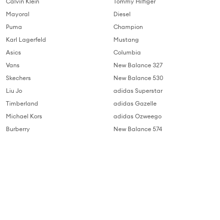
Calvin Klein
Tommy Hilfiger
Mayoral
Diesel
Puma
Champion
Karl Lagerfeld
Mustang
Asics
Columbia
Vans
New Balance 327
Skechers
New Balance 530
Liu Jo
adidas Superstar
Timberland
adidas Gazelle
Michael Kors
adidas Ozweego
Burberry
New Balance 574