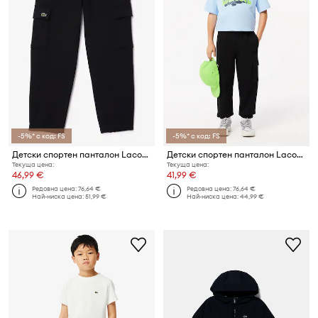
-5%* с код: FS
-5%* с код: FS
Детски спортен панталон Lacoste
Детски спортен панталон Lacoste
Текуща цена:
Текуща цена:
46,99 €
41,99 €
Редовна цена:
76,64 €
Редовна цена:
76,64 €
Най-ниска цена:
51,99 €
Най-ниска цена:
44,99 €