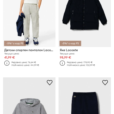
-5%* с код: FS
-5%* с код: FS
Детски спортен панталон Lacoste
Яке Lacoste
Текуща цена:
Текуща цена:
41,99 €
98,99 €
Редовна цена:
76,64 €
Редовна цена:
178,90 €
Най-ниска цена:
44,99 €
Най-ниска цена:
102,99 €