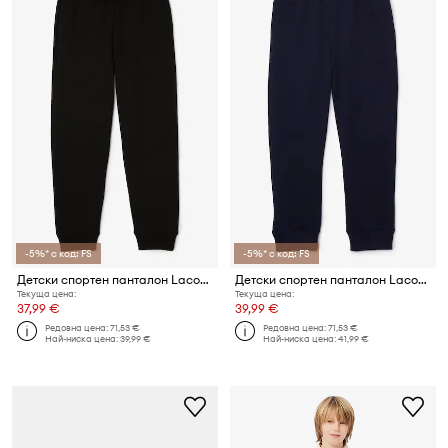
-5%* с код: FS
-5%* с код: FS
Детски спортен панталон Lacoste
Детски спортен панталон Lacoste
Текуща цена:
Текуща цена:
37,99 €
39,99 €
Редовна цена:
71,53 €
Редовна цена:
71,53 €
Най-ниска цена:
39,99 €
Най-ниска цена:
41,99 €