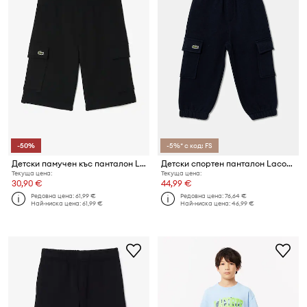
-50%
-5%* с код: FS
Детски памучен къс панталон Lacoste
Детски спортен панталон Lacoste
Текуща цена:
Текуща цена:
30,90 €
44,99 €
Редовна цена:
61,99 €
Редовна цена:
76,64 €
Най-ниска цена:
61,99 €
Най-ниска цена:
46,99 €