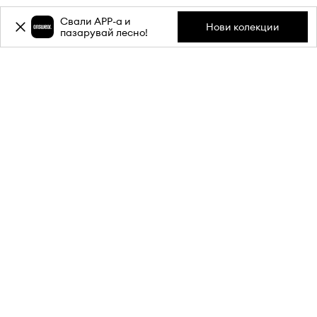
Свали APP-a и
Нови колекции
пазарувай лесно!
Абонирай се за бюлетина ни и
вземи
-20%
отстъпка** за
първата си поръчка.
Присъедини се към нашата общност, за да получаваш
информация за най-новите промоции и продукти.
**Отстъпката е еднократна и важи за продукти с редовна цена.