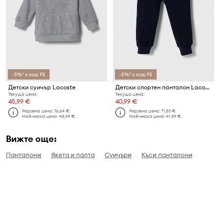
-5%* с код: FS
-5%* с код: FS
Детски суичър Lacoste
Детски спортен панталон Lacoste
Текуща цена:
Текуща цена:
45,99 €
40,99 €
Редовна цена:
76,64 €
Редовна цена:
71,53 €
Най-ниска цена:
48,99 €
Най-ниска цена:
41,99 €
Вижте още:
Панталони
Якета и палта
Суичъри
Къси панталони