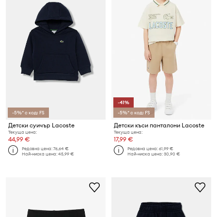
-41%
-5%* с код: FS
-5%* с код: FS
Детски суичър Lacoste
Детски къси панталони Lacoste
Текуща цена:
Текуща цена:
44,99 €
17,99 €
Редовна цена:
76,64 €
Редовна цена:
61,99 €
Най-ниска цена:
45,99 €
Най-ниска цена:
30,90 €