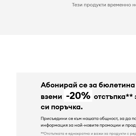
Тези продукти временно н
Абонирай се за бюлетина
-20%
вземи
отстъпка** 
си поръчка.
Присъедини се към нашата общност, за да 
информация за най-новите промоции и прод
**Отстъпката е еднократна и важи за продукти с ре