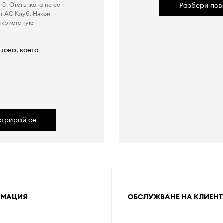
€. Отстъпката не се
Разбери пов
т AC Клуб. Някои
криете тук:
това, което
а
стрирай се
РМАЦИЯ
ОБСЛУЖВАНЕ НА КЛИЕНТ