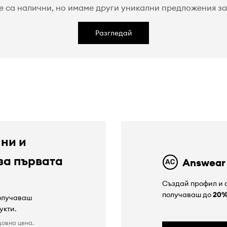
е са налични, но имаме други уникални предложения за 
Разгледай
 ни и
за първата
Answear
Създай профил и с
получаваш до
20
получаваш
укти.
довна цена.