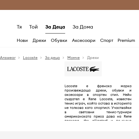
Само оригинални продукти
Безплатни доставка
Тя
Той
За Деца
За Дома
Нови
Дрехи
Обувки
Аксесоари
Спорт
Premium
Answear
Lacoste
За деца
Момче
Дрехи
Lacoste е френска марка
произвеждаща дрехи, обувки и
аксесоари в спортен стил. Нейн
създател е Rene Lacoste, известен
тенис играч, който остава в историята
не толкова като спортист. Участвайки
в световни тенис-турнири
американската преса дава на Rene
прякора „the alligator“ и по-късно
емблема на марката става малкото
зелено крокодилче. Днес Lacoste е
една от най-разпознаваемите марки в
света.