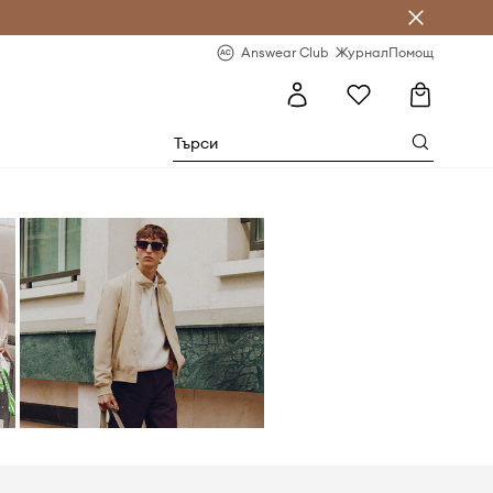
естявай с Answear Club
-20% за първа поръчка
Answear Club
Журнал
Помощ