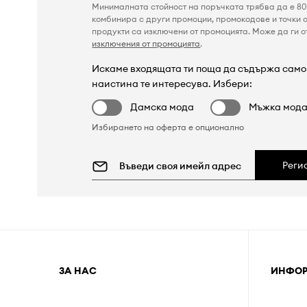
Минималната стойност на поръчката трябва да е 80 
комбинира с други промоции, промокодове и точки о
продукти са изключени от промоцията. Може да ги от
изключения от промоцията
.
Искаме входящата ти поща да съдържа само 
наистина те интересува. Избери:
Дамска мода
Мъжка мод
Избирането на оферта е опционално
Реги
ЗА НАС
ИНФО