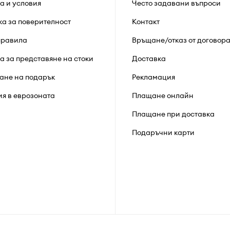
а и условия
Често задавани въпроси
ка за поверителност
Контакт
правила
Връщане/отказ от договор
а за представяне на стоки
Доставка
ане на подарък
Рекламация
ия в еврозоната
Плащане онлайн
Плащане при доставка
Подаръчни карти