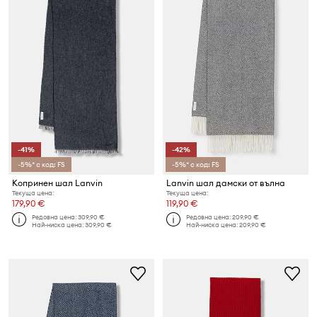
-41%
-42%
-5%* с код: FS
-5%* с код: FS
Копринен шал Lanvin
Lanvin шал дамски от вълна
Текуща цена:
Текуща цена:
179,90 €
119,90 €
Редовна цена:
309,90 €
Редовна цена:
209,90 €
Най-ниска цена:
309,90 €
Най-ниска цена:
209,90 €