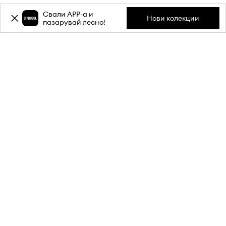
Свали APP-a и
Нови колекции
пазарувай лесно!
Абонирай се за бюлетина ни и
вземи
-20%
отстъпка** за
първата си поръчка.
Присъедини се към нашата общност, за да получаваш
информация за най-новите промоции и продукти.
**Отстъпката е еднократна и важи за продукти с редовна цена.