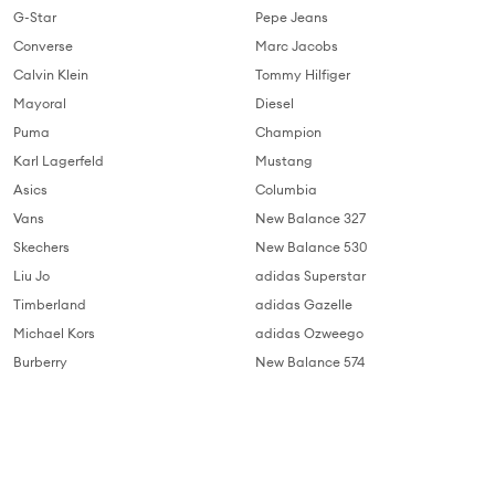
G-Star
Pepe Jeans
Converse
Marc Jacobs
Calvin Klein
Tommy Hilfiger
Mayoral
Diesel
Puma
Champion
Karl Lagerfeld
Mustang
Asics
Columbia
Vans
New Balance 327
Skechers
New Balance 530
Liu Jo
adidas Superstar
Timberland
adidas Gazelle
Michael Kors
adidas Ozweego
Burberry
New Balance 574