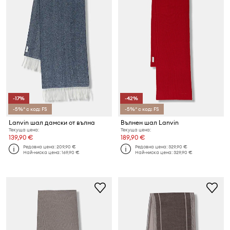
-17%
-42%
-5%* с код: FS
-5%* с код: FS
Lanvin шал дамски от вълна
Вълнен шал Lanvin
Текуща цена:
Текуща цена:
139,90 €
189,90 €
Редовна цена:
209,90 €
Редовна цена:
329,90 €
Най-ниска цена:
169,90 €
Най-ниска цена:
329,90 €