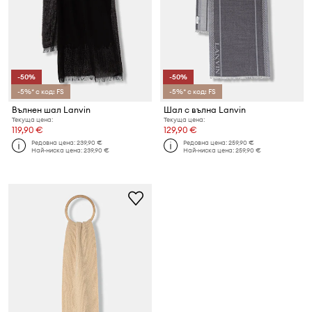
-50%
-50%
-5%* с код: FS
-5%* с код: FS
Вълнен шал Lanvin
Шал с вълна Lanvin
Текуща цена:
Текуща цена:
119,90 €
129,90 €
Редовна цена:
239,90 €
Редовна цена:
259,90 €
Най-ниска цена:
239,90 €
Най-ниска цена:
259,90 €