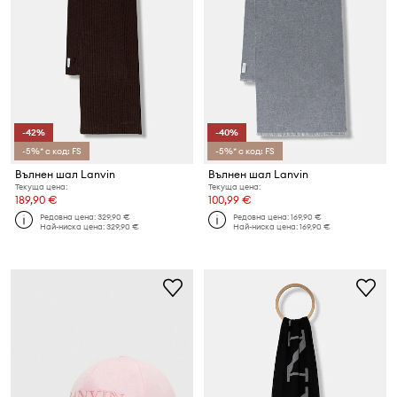
-42%
-40%
-5%* с код: FS
-5%* с код: FS
Вълнен шал Lanvin
Вълнен шал Lanvin
Текуща цена:
Текуща цена:
189,90 €
100,99 €
Редовна цена:
329,90 €
Редовна цена:
169,90 €
Най-ниска цена:
329,90 €
Най-ниска цена:
169,90 €