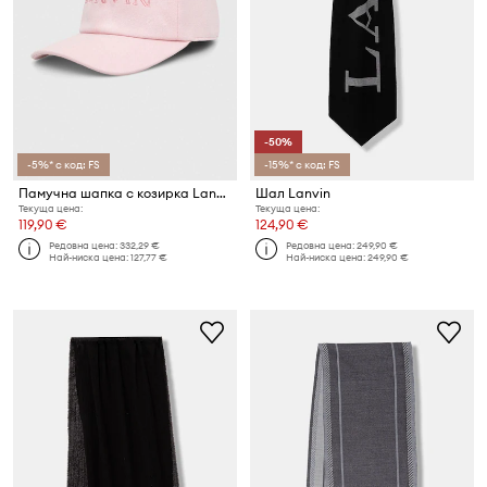
-50%
-5%* с код: FS
-15%* с код: FS
Памучна шапка с козирка Lanvin
Шал Lanvin
Текуща цена:
Текуща цена:
119,90 €
124,90 €
Редовна цена:
332,29 €
Редовна цена:
249,90 €
Най-ниска цена:
127,77 €
Най-ниска цена:
249,90 €