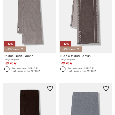
-42%
-42%
-5%* с код: FS
-5%* с код: FS
Вълнен шал Lanvin
Шал с вълна Lanvin
Текуща цена:
Текуща цена:
189,90 €
149,90 €
Редовна цена:
329,90 €
Редовна цена:
259,90 €
Най-ниска цена:
329,90 €
Най-ниска цена:
259,90 €