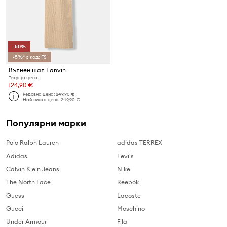
-50%
-5%* с код: FS
Вълнен шал Lanvin
Текуща цена:
124,90 €
Редовна цена:
249,90 €
Най-ниска цена:
249,90 €
Популярни марки
Polo Ralph Lauren
adidas TERREX
Adidas
Levi's
Calvin Klein Jeans
Nike
The North Face
Reebok
Guess
Lacoste
Gucci
Moschino
Under Armour
Fila