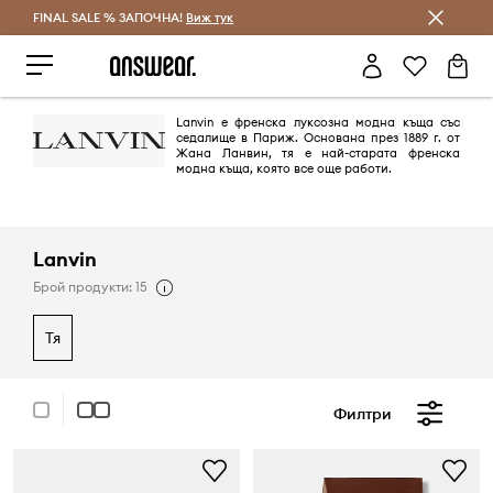
FINAL SALE % ЗАПОЧНА!
Спестявай с Answear Club
Виж тук
Lanvin е френска луксозна модна къща със
седалище в Париж. Основана през 1889 г. от
Жана Ланвин, тя е най-старата френска
модна къща, която все още работи.
Lanvin
Брой продукти: 15
тя
Филтри