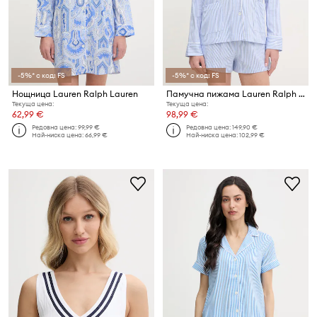
-5%* с код: FS
-5%* с код: FS
Нощница Lauren Ralph Lauren
Памучна пижама Lauren Ralph Lauren
Текуща цена:
Текуща цена:
62,99 €
98,99 €
Редовна цена:
99,99 €
Редовна цена:
149,90 €
Най-ниска цена:
66,99 €
Най-ниска цена:
102,99 €