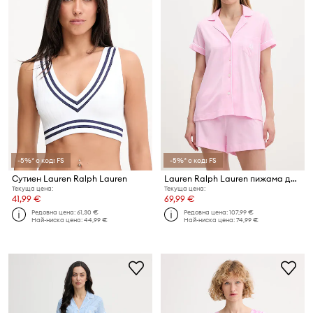
-5%* с код: FS
-5%* с код: FS
Сутиен Lauren Ralph Lauren
Lauren Ralph Lauren пижама дамска с памук
Текуща цена:
Текуща цена:
41,99 €
69,99 €
Редовна цена:
61,30 €
Редовна цена:
107,99 €
Най-ниска цена:
44,99 €
Най-ниска цена:
74,99 €