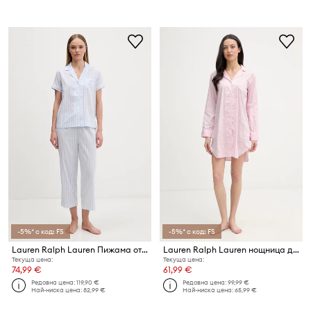
-5%* с код: FS
-5%* с код: FS
Lauren Ralph Lauren Пижама от две части дамска с памук
Lauren Ralph Lauren нощница дамска от памук
Текуща цена:
Текуща цена:
74,99 €
61,99 €
Редовна цена:
119,90 €
Редовна цена:
99,99 €
Най-ниска цена:
82,99 €
Най-ниска цена:
65,99 €