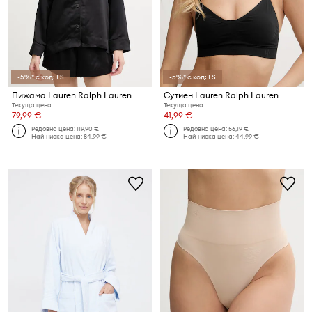
-5%* с код: FS
-5%* с код: FS
Пижама Lauren Ralph Lauren
Сутиен Lauren Ralph Lauren
Текуща цена:
Текуща цена:
79,99 €
41,99 €
Редовна цена:
119,90 €
Редовна цена:
56,19 €
Най-ниска цена:
84,99 €
Най-ниска цена:
44,99 €