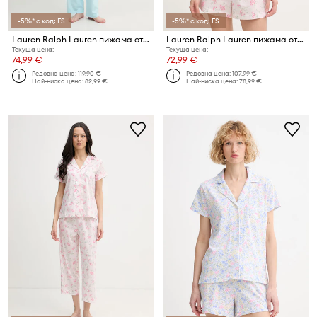
-5%* с код: FS
-5%* с код: FS
Lauren Ralph Lauren пижама от две части дамска с памук
Lauren Ralph Lauren пижама от две части дамска с вискоза
Текуща цена:
Текуща цена:
74,99 €
72,99 €
Редовна цена:
119,90 €
Редовна цена:
107,99 €
Най-ниска цена:
82,99 €
Най-ниска цена:
78,99 €