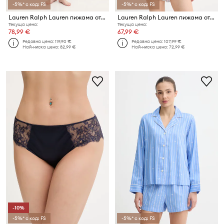
-5%* с код: FS
-5%* с код: FS
Lauren Ralph Lauren пижама от две части дамска с памук
Lauren Ralph Lauren пижама от две части дамски с вискоза
Текуща цена:
Текуща цена:
78,99 €
67,99 €
Редовна цена:
119,90 €
Редовна цена:
107,99 €
Най-ниска цена:
82,99 €
Най-ниска цена:
72,99 €
-10%
-5%* с код: FS
-5%* с код: FS