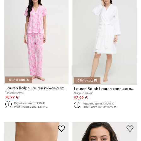
-5%* с код: FS
-5%* с код: FS
Lauren Ralph Lauren пижама от две части дамска с памук
Lauren Ralph Lauren хавлиен халат дамски от памук
Текуща цена:
Текуща цена:
78,99 €
93,99 €
Редовна цена:
119,90 €
Редовна цена:
139,90 €
Най-ниска цена:
82,99 €
Най-ниска цена:
98,99 €