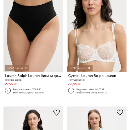
-5%* с код: FS
-5%* с код: FS
Lauren Ralph Lauren бикини дамски
Сутиен Lauren Ralph Lauren
Текуща цена:
Текуща цена:
27,99 €
66,99 €
Редовна цена:
37,99 €
Редовна цена:
86,87 €
Най-ниска цена:
30,99 €
Най-ниска цена:
69,99 €