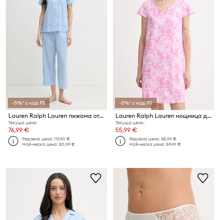
-5%* с код: FS
-5%* с код: FS
Lauren Ralph Lauren пижама от две части дамска с памук
Lauren Ralph Lauren нощница дамски с вискоза
Текуща цена:
Текуща цена:
76,99 €
55,99 €
Редовна цена:
119,90 €
Редовна цена:
85,99 €
Най-ниска цена:
80,99 €
Най-ниска цена:
59,99 €