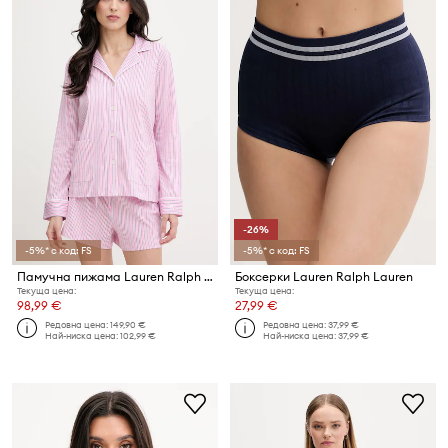
-26%
-5%* с код: FS
-5%* с код: FS
Памучна пижама Lauren Ralph Lauren
Боксерки Lauren Ralph Lauren
Текуща цена:
Текуща цена:
98,99 €
27,99 €
Редовна цена:
149,90 €
Редовна цена:
37,99 €
Най-ниска цена:
102,99 €
Най-ниска цена:
37,99 €