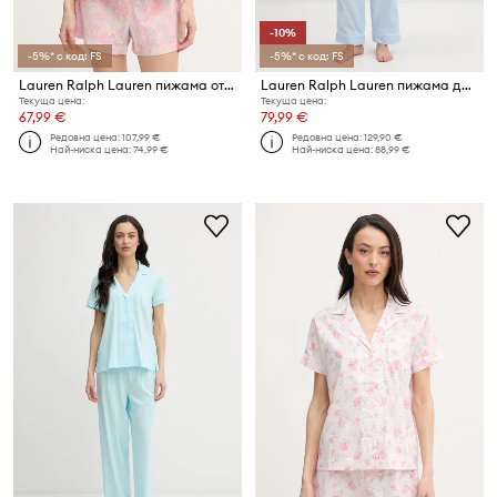
-10%
-5%* с код: FS
-5%* с код: FS
Lauren Ralph Lauren пижама от две части дамска с вискоза
Lauren Ralph Lauren пижама дамска от памук
Текуща цена:
Текуща цена:
67,99 €
79,99 €
Редовна цена:
107,99 €
Редовна цена:
129,90 €
Най-ниска цена:
74,99 €
Най-ниска цена:
88,99 €