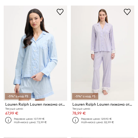
-5%* с код: FS
-5%* с код: FS
Lauren Ralph Lauren пижама от две части дамска от памук
Lauren Ralph Lauren пижама от две части дамска
Текуща цена:
Текуща цена:
67,99 €
78,99 €
Редовна цена:
107,99 €
Редовна цена:
129,90 €
Най-ниска цена:
72,99 €
Най-ниска цена:
82,99 €