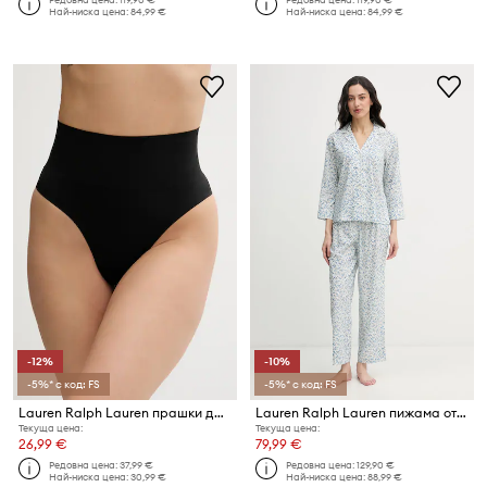
Най-ниска цена:
84,99 €
Най-ниска цена:
84,99 €
-12%
-10%
-5%* с код: FS
-5%* с код: FS
Lauren Ralph Lauren прашки дамски
Lauren Ralph Lauren пижама от две части дамска с памук
Текуща цена:
Текуща цена:
26,99 €
79,99 €
Редовна цена:
37,99 €
Редовна цена:
129,90 €
Най-ниска цена:
30,99 €
Най-ниска цена:
88,99 €