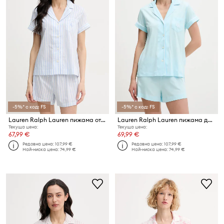
-5%* с код: FS
-5%* с код: FS
Lauren Ralph Lauren пижама от две части дамска с вискоза
Lauren Ralph Lauren пижама дамска с памук
Текуща цена:
Текуща цена:
67,99 €
69,99 €
Редовна цена:
107,99 €
Редовна цена:
107,99 €
Най-ниска цена:
74,99 €
Най-ниска цена:
74,99 €