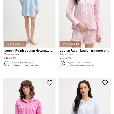
-5%* с код: FS
-5%* с код: FS
Lauren Ralph Lauren Нощница дамска от памук
Lauren Ralph Lauren пижама от две части дамска от памук
Текуща цена:
Текуща цена:
65,99 €
72,99 €
Редовна цена:
99,99 €
Редовна цена:
107,99 €
Най-ниска цена:
69,99 €
Най-ниска цена:
78,99 €