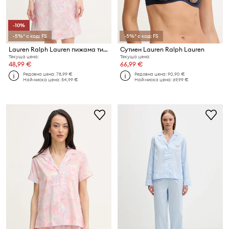
-10%
-5%* с код: FS
-5%* с код: FS
Lauren Ralph Lauren пижама тип риза дамска
Сутиен Lauren Ralph Lauren
Текуща цена:
Текуща цена:
48,99 €
66,99 €
Редовна цена:
78,99 €
Редовна цена:
90,90 €
Най-ниска цена:
54,99 €
Най-ниска цена:
69,99 €