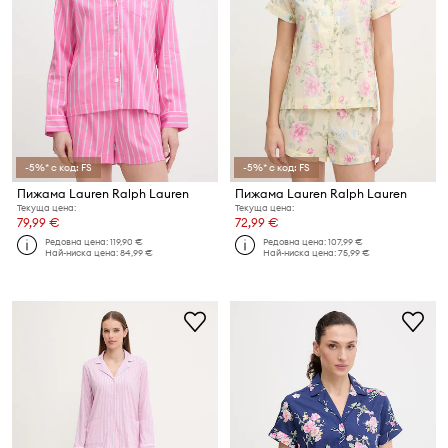
-5%* с код: FS
-5%* с код: FS
Пижама Lauren Ralph Lauren
Пижама Lauren Ralph Lauren
Текуща цена:
Текуща цена:
79,99 €
72,99 €
Редовна цена:
119,90 €
Редовна цена:
107,99 €
Най-ниска цена:
84,99 €
Най-ниска цена:
75,99 €