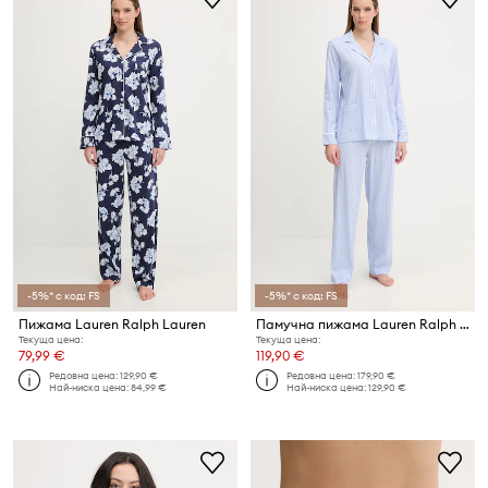
-5%* с код: FS
-5%* с код: FS
Пижама Lauren Ralph Lauren
Памучна пижама Lauren Ralph Lauren
Текуща цена:
Текуща цена:
79,99 €
119,90 €
Редовна цена:
129,90 €
Редовна цена:
179,90 €
Най-ниска цена:
84,99 €
Най-ниска цена:
129,90 €