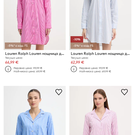
-10%
-5%* с код: FS
-5%* с код: FS
Lauren Ralph Lauren нощница дамска с вискоза
Lauren Ralph Lauren нощница дамска с памук
Текуща цена:
Текуща цена:
66,99 €
62,99 €
Редовна цена:
99,99 €
Редовна цена:
99,99 €
Най-ниска цена:
69,99 €
Най-ниска цена:
69,99 €