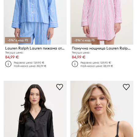
-5%* с код: FS
-5%* с код: FS
Lauren Ralph Lauren пижама от две части женска
Памучна нощница Lauren Ralph Lauren
Текуща цена:
Текуща цена:
84,99 €
84,99 €
Редовна цена:
129,90 €
Редовна цена:
129,90 €
Най-ниска цена:
88,99 €
Най-ниска цена:
88,99 €