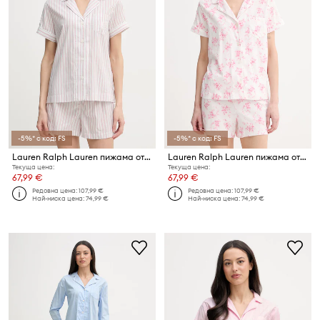
-5%* с код: FS
-5%* с код: FS
Lauren Ralph Lauren пижама от две части дамска с памук
Lauren Ralph Lauren пижама от две части дамска с вискоза
Текуща цена:
Текуща цена:
67,99 €
67,99 €
Редовна цена:
107,99 €
Редовна цена:
107,99 €
Най-ниска цена:
74,99 €
Най-ниска цена:
74,99 €