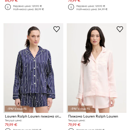
84,99 €
79,99 €
Редовна цена:
129,90 €
Редовна цена:
129,90 €
Най-ниска цена:
88,99 €
Най-ниска цена:
84,99 €
-5%* с код: FS
-5%* с код: FS
Lauren Ralph Lauren пижама от две части дамска от памук
Пижама Lauren Ralph Lauren
Текуща цена:
Текуща цена:
79,99 €
79,99 €
Редовна цена:
119,90 €
Редовна цена:
119,90 €