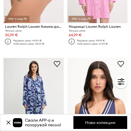
-5%* с код: FS
-5%* с код: FS
Lauren Ralph Lauren бикини дамски
Нощница Lauren Ralph Lauren
Текуща цена:
Текуща цена:
30,99 €
64,99 €
Редовна цена:
49,90 €
Редовна цена:
99,99 €
Най-ниска цена:
33,99 €
Най-ниска цена:
67,99 €
Свали APP-a и
Нови колекции
пазарувай лесно!