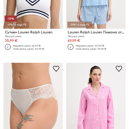
-12%
-5%* с код: FS
-5%* с код: FS
Сутиен Lauren Ralph Lauren
Lauren Ralph Lauren Пижама от две части дамска с памук
Текуща цена:
Текуща цена:
35,99 €
69,99 €
Редовна цена:
66,99 €
Редовна цена:
107,99 €
Най-ниска цена:
40,99 €
Най-ниска цена:
74,99 €