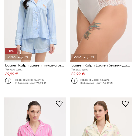
-11%
-5%* с код: FS
-5%* с код: FS
Lauren Ralph Lauren пижама от две части дамска от памук
Lauren Ralph Lauren бикини дамски
Текуща цена:
Текуща цена:
69,99 €
32,99 €
Редовна цена:
107,99 €
Редовна цена:
48,52 €
Най-ниска цена:
78,99 €
Най-ниска цена:
34,99 €