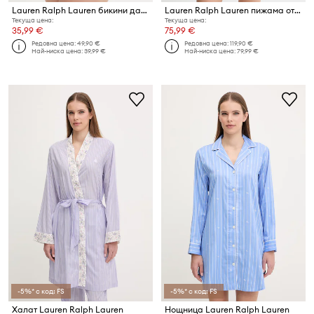
Lauren Ralph Lauren бикини дамски
Lauren Ralph Lauren пижама от две части дамска от памук
Текуща цена:
Текуща цена:
35,99 €
75,99 €
Редовна цена:
49,90 €
Редовна цена:
119,90 €
Най-ниска цена:
39,99 €
Най-ниска цена:
79,99 €
-5%* с код: FS
-5%* с код: FS
Халат Lauren Ralph Lauren
Нощница Lauren Ralph Lauren