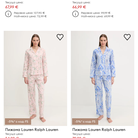
Текуща цена:
Текуща цена:
67,99 €
66,99 €
Редовна цена:
107,90 €
Редовна цена:
99,99 €
Най-ниска цена:
72,99 €
Най-ниска цена:
69,99 €
-5%* с код: FS
-5%* с код: FS
Пижама Lauren Ralph Lauren
Пижама Lauren Ralph Lauren
Текуща цена:
Текуща цена: