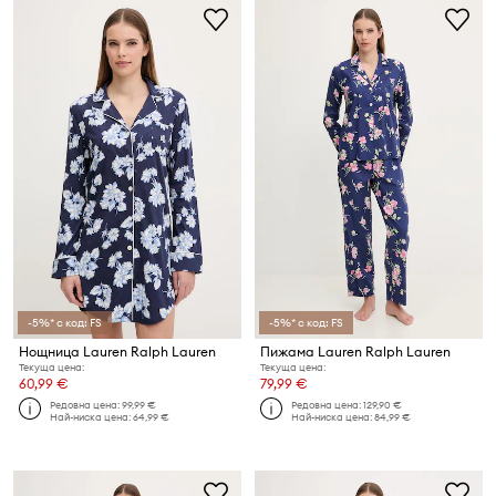
-5%* с код: FS
-5%* с код: FS
Нощница Lauren Ralph Lauren
Пижама Lauren Ralph Lauren
Текуща цена:
Текуща цена:
60,99 €
79,99 €
Редовна цена:
99,99 €
Редовна цена:
129,90 €
Най-ниска цена:
64,99 €
Най-ниска цена:
84,99 €