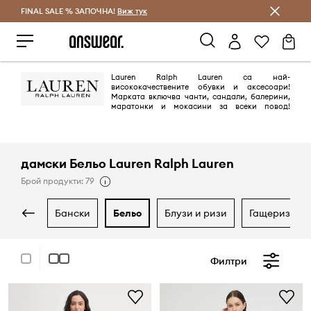
FINAL SALE % ЗАПОЧНА!
Спестявай с Answear Club
Виж тук
Lauren Ralph Lauren са най-
висококачествените обувки и аксесоари!
Марката включва чанти, сандали, балерини,
маратонки и мокасини за всеки повод!
Всички са изработени в американски стил и с най-
висококачествените материали, характерни за марката Ralph Lauren.
дамски Бельо Lauren Ralph Lauren
Брой продукти: 79
бански
бельо
блузи и ризи
гащеризони
Филтри