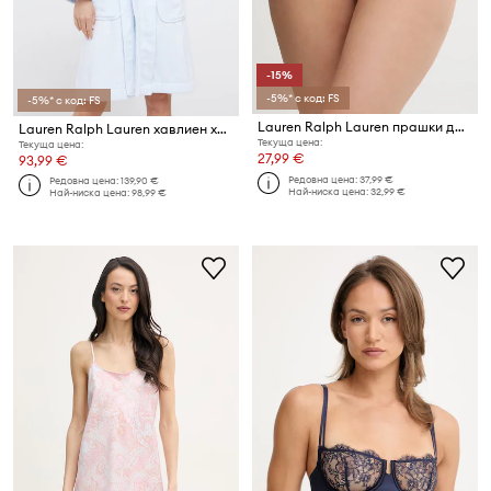
-15%
-5%* с код: FS
-5%* с код: FS
Lauren Ralph Lauren прашки дамски
Lauren Ralph Lauren хавлиен халат дамски от памук
Текуща цена:
Текуща цена:
27,99 €
93,99 €
Редовна цена:
37,99 €
Редовна цена:
139,90 €
Най-ниска цена:
32,99 €
Най-ниска цена:
98,99 €