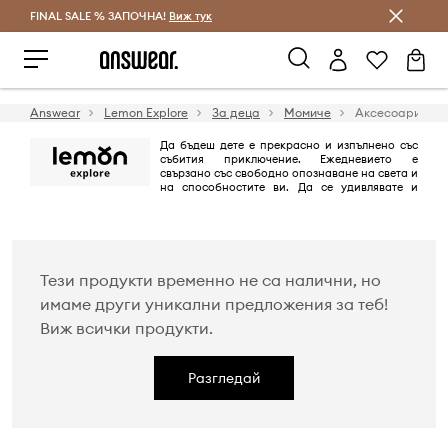
FINAL SALE % ЗАПОЧНА!
Спестявай с Answear Club
Виж тук
Answear
Lemon Explore
За деца
Момиче
Аксесоари
Да бъдеш дете е прекрасно и изпълнено със
събития приключение. Ежедневието е
свързано със свободно опознаване на света и
на способностите ви. Да се удивлявате и
наслаждавате на всяка крачка. Играта и движението са неразривно
свързани с това. Именно чрез това се появяват идеалните условия за
развитие, новите цели и предизвикателства. Lemon Explore позволява
на детето да бъде дете!
Тези продукти временно не са налични, но
имаме други уникални предложения за теб!
Виж всички продукти.
Разгледай