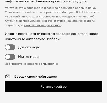
информация за най-новите промоции и продукти.
**Отстъпката е еднократна и важи за продукти с редовна цена.
Минималната стойност на поръчката трябва да е 80 €. Отстъпката
не се комбинира с други промоции, промокодове и точки от AC
Клуб. Някои продукти са изключени от промоцията. Може да ги
откриете тук:
изключения от промоцията
.
Искаме входящата ти поща да съдържа само това, което
наистина те интересува. Избери:
Дамска мода
Мъжка мода
Избирането на оферта е опционално
Регистрирай се