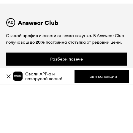
Answear Club
Създай профил и спести от всяка покупка. В Answear Club
получаваш до
20%
постоянна отстъпка от редовни цени.
Разбери повече
Свали APP-a и
Нови колекции
пазарувай лесно!
ЗА НАС
ИНФОРМАЦИЯ