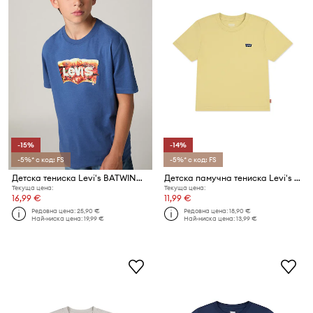
-15%
-14%
-5%* с код: FS
-5%* с код: FS
Детска тениска Levi's BATWING SLICE TEE
Детска памучна тениска Levi's LVB BATWING CHEST HIT
Текуща цена:
Текуща цена:
16,99 €
11,99 €
Редовна цена:
25,90 €
Редовна цена:
18,90 €
Най-ниска цена:
19,99 €
Най-ниска цена:
13,99 €