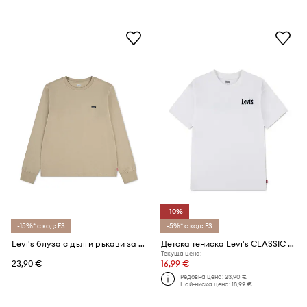
-10%
-15%* с код: FS
-5%* с код: FS
Levi's блуза с дълги ръкави за деца с памук GRAPHIC TEE SHIRT
Детска тениска Levi's CLASSIC AND CLEAN TEE
Текуща цена:
23,90 €
16,99 €
Редовна цена:
23,90 €
Най-ниска цена:
18,99 €