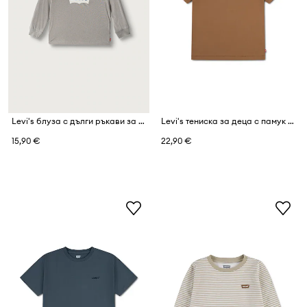
Levi's блуза с дълги ръкави за деца от памук L/S BATWING TEE
Levi's тениска за деца с памук RED TAB VINTAGE TEE
15,90 €
22,90 €