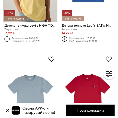
-10%
-11%
-5%* с код: FS
-5%* с код: FS
Детска тениска Levi's HIGH TIDE BATWING TEE
Детска тениска Levi's BATWING SLICE TEE
Текуща цена:
Текуща цена:
16,99 €
14,99 €
Редовна цена:
23,90 €
Редовна цена:
23,90 €
Най-ниска цена:
18,99 €
Най-ниска цена:
16,99 €
Свали APP-a и
Нови колекции
пазарувай лесно!