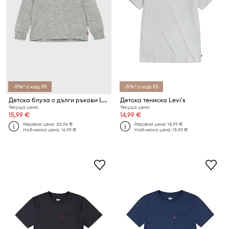
-5%* с код: FS
-5%* с код: FS
Детска блуза с дълги ръкави Levi's
Детска тениска Levi's
Текуща цена:
Текуща цена:
15,99 €
14,99 €
Редовна цена:
20,96 €
Редовна цена:
18,99 €
Най-ниска цена:
16,99 €
Най-ниска цена:
15,99 €