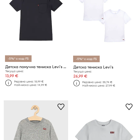
-5%* с код: FS
-5%* с код: FS
Детска памучна тениска Levi's SUNSET POCKET TEE
Детска тениска Levi's
Текуща цена:
Текуща цена:
13,99 €
26,99 €
Редовна цена:
18,99 €
Редовна цена:
35,74 €
Най-ниска цена:
14,99 €
Най-ниска цена:
27,99 €