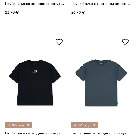
Levi's тениска за деца с памук TALLEST PEAK BATWING TEE
Levi's блуза с дълги ръкави за деца с памук HERITAGE LOGOS TEE
22,90 €
26,90 €
-15%* с код: FS
-15%* с код: FS
Levi's тениска за деца с памук SKATE SESSION TEE
Levi's тениска за деца с памук RED TAB VINTAGE TEE