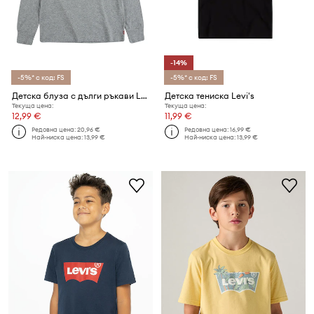
-14%
-5%* с код: FS
-5%* с код: FS
Детска блуза с дълги ръкави Levi's
Детска тениска Levi's
Текуща цена:
Текуща цена:
12,99 €
11,99 €
Редовна цена:
20,96 €
Редовна цена:
16,99 €
Най-ниска цена:
13,99 €
Най-ниска цена:
13,99 €