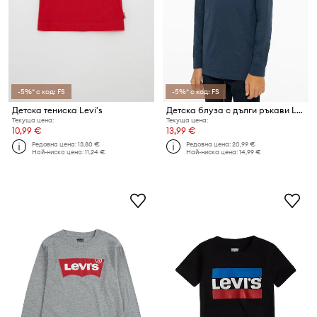
-5%* с код: FS
-5%* с код: FS
Детска тениска Levi's
Детска блуза с дълги ръкави Levi's
Текуща цена:
Текуща цена:
10,99 €
13,99 €
Редовна цена:
13,80 €
Редовна цена:
20,99 €
Най-ниска цена:
11,24 €
Най-ниска цена:
14,99 €