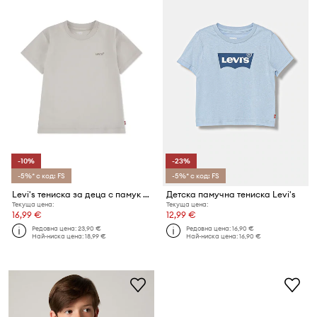
-10%
-23%
-5%* с код: FS
-5%* с код: FS
Levi's тениска за деца с памук RED TAB VINTAGE TEE
Детска памучна тениска Levi's
Текуща цена:
Текуща цена:
16,99 €
12,99 €
Редовна цена:
23,90 €
Редовна цена:
16,90 €
Най-ниска цена:
18,99 €
Най-ниска цена:
16,90 €