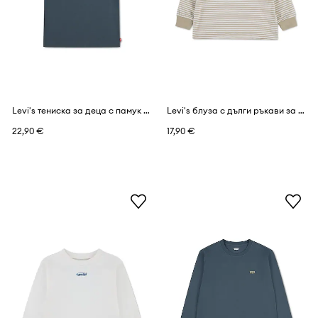
Levi's тениска за деца с памук RED TAB VINTAGE TEE
Levi's блуза с дълги ръкави за деца с памук STRIPE TEE
22,90 €
17,90 €