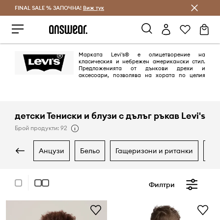
FINAL SALE % ЗАПОЧНА!
Спестявай с Answear Club
Виж тук
Марката Levi's® е олицетворение на
класическия и небрежен американски стил.
Предложенията от дънкови дрехи и
аксесоари, позволява на хората по целия
свят да изразят своя собствен стил. Марката Levi's®, синоним на
дънките е с над 150-годишна история на модния пазар и се радва на
интереса и лоялността на хора по целия свят.
детски Тениски и блузи с дълъг ръкав Levi's
Брой продукти: 92
анцузи
бельо
гащеризони и ританки
д
Филтри