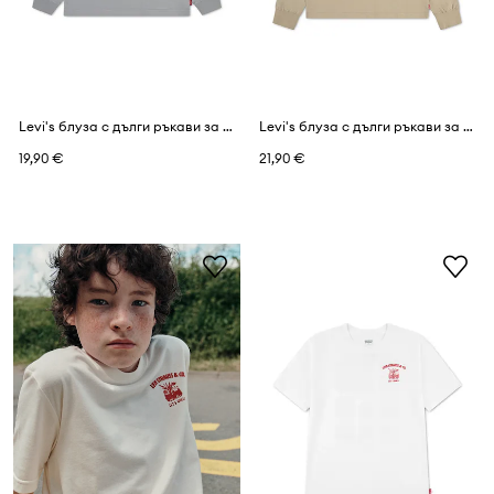
Levi's блуза с дълги ръкави за деца от памук L/S BATWING TEE
Levi's блуза с дълги ръкави за деца с памук GRAPHIC TEE SHIRT
19,90 €
21,90 €