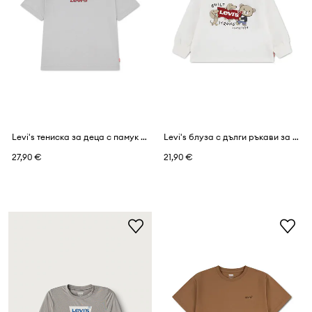
Levi's тениска за деца с памук PIXELATED BEAR TEE
Levi's блуза с дълги ръкави за бебе с памук GRAPHIC TEE
27,90 €
21,90 €