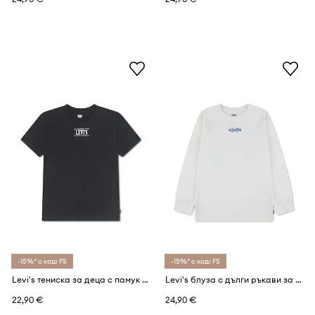
-15%* с код: FS
-15%* с код: FS
Levi's тениска за деца с памук REV THE ENGINE TEE
Levi's блуза с дълги ръкави за деца с памук HERITAGE LOGOS TEE
22,90 €
24,90 €