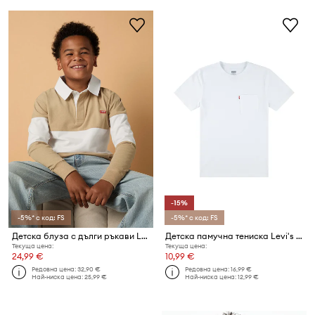
-15%
-5%* с код: FS
-5%* с код: FS
Детска блуза с дълги ръкави Levi's TIMELESS RUGBY POLO
Детска памучна тениска Levi's SUNSET POCKET TEE
Текуща цена:
Текуща цена:
24,99 €
10,99 €
Редовна цена:
32,90 €
Редовна цена:
16,99 €
Най-ниска цена:
25,99 €
Най-ниска цена:
12,99 €