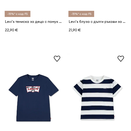
-15%* с код: FS
-15%* с код: FS
Levi's тениска за деца с памук PIZZA LOVING BEAR TEE
Levi's блуза с дълги ръкави за деца от памук BATWING TEE
22,90 €
21,90 €