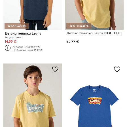
-15%* с код: FS
-5%* с код: FS
Детска тениска Levi's HIGH TIDE BATWING TEE
Детска тениска Levi's
Текуща цена:
25,99 €
14,99 €
Редовна цена:
18,99 €
Най-ниска цена:
15,99 €