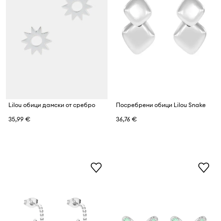
Lilou обици дамски от сребро
Посребрени обици Lilou Snake
35,99 €
36,76 €