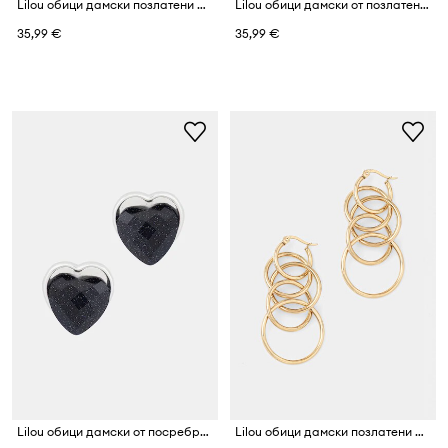
Lilou обици дамски позлатени модел Mini Icons
Lilou обици дамски от позлатен модел
35,99 €
35,99 €
Lilou обици дамски от посребрен модел с полирано стъкло Mini Icons
Lilou обици дамски позлатени модели