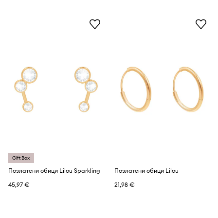
Gift Box
Позлатени обици Lilou Sparkling
Позлатени обици Lilou
45,97 €
21,98 €