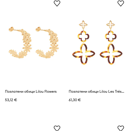
Позлатени обици Lilou Flowers
Позлатени обици Lilou Les Trésors
53,12 €
61,30 €