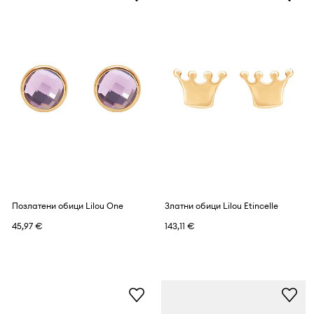
Позлатени обици Lilou One
Златни обици Lilou Etincelle
45,97 €
143,11 €