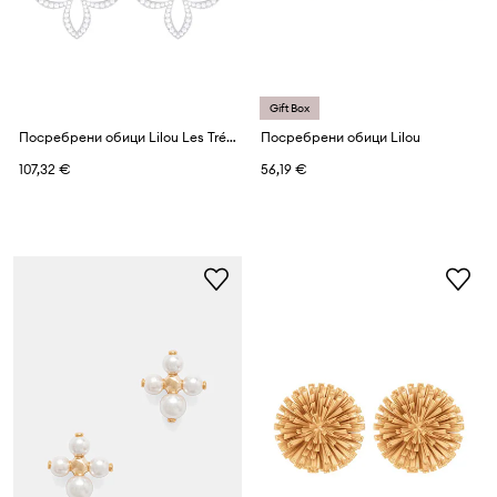
Gift Box
Посребрени обици Lilou Les Trésors de
Посребрени обици Lilou
107,32 €
56,19 €