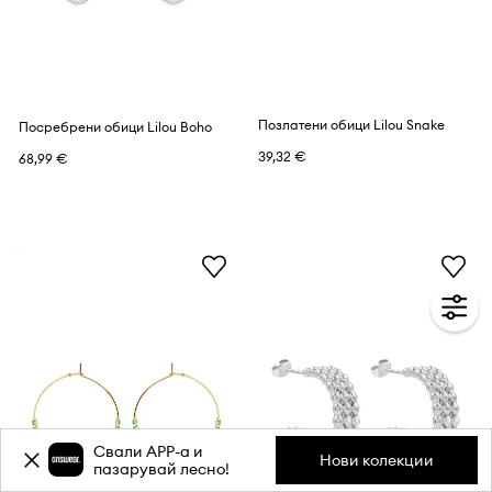
Позлатени обици Lilou Snake
Посребрени обици Lilou Boho
39,32 €
68,99 €
Свали APP-a и
Нови колекции
пазарувай лесно!