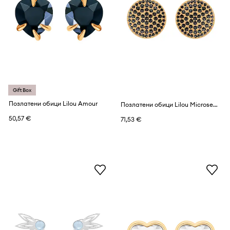
Gift Box
Позлатени обици Lilou Amour
Позлатени обици Lilou Microsetting
50,57 €
71,53 €