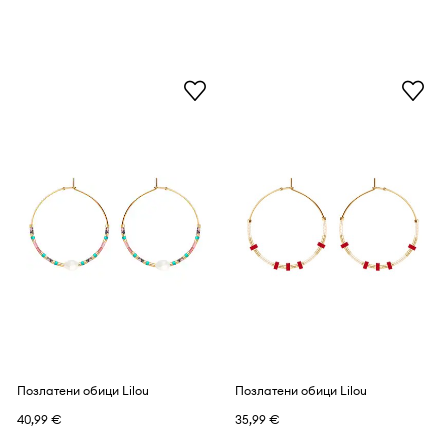
Позлатени обици Lilou
Позлатени обици Lilou
40,99 €
35,99 €