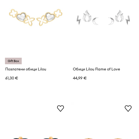
Gift Box
Позлатени обици Lilou
Обици Lilou Flame of Love
61,30 €
44,99 €