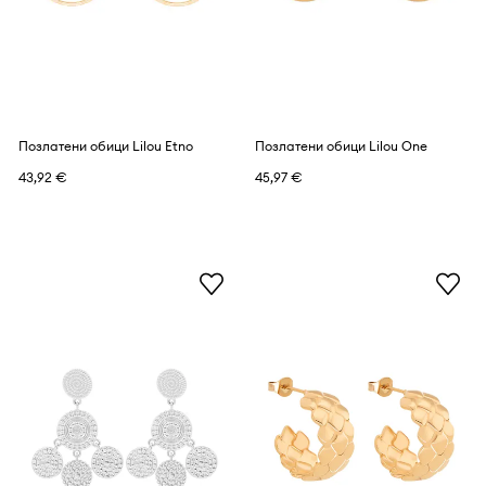
Позлатени обици Lilou Etno
Позлатени обици Lilou One
43,92 €
45,97 €