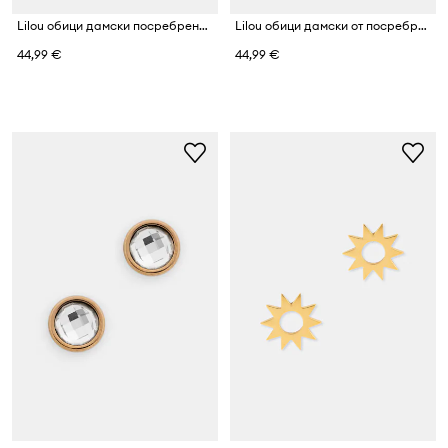
Lilou обици дамски посребрени модел Mini Icons
Lilou обици дамски от посребрен модел Mini Icons
44,99 €
44,99 €