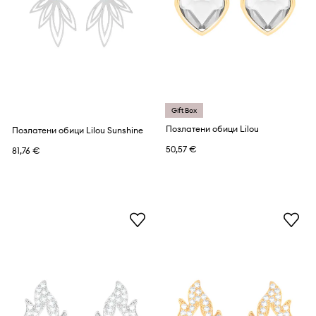
Gift Box
Позлатени обици Lilou
Позлатени обици Lilou Sunshine
50,57 €
81,76 €