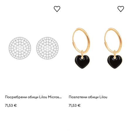
Посребрени обици Lilou Microsetting
Позлатени обици Lilou
71,53 €
71,53 €