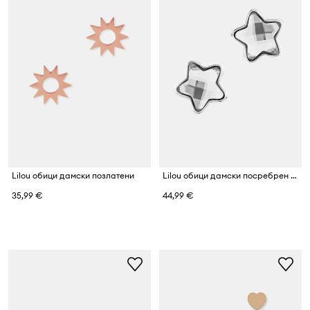
Lilou обици дамски позлатени
Lilou обици дамски посребрен модел Mini Icons
35,99 €
44,99 €