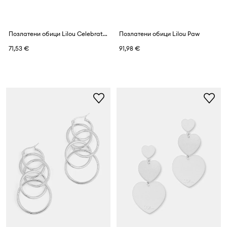
Позлатени обици Lilou Celebrate
Позлатени обици Lilou Paw
71,53 €
91,98 €