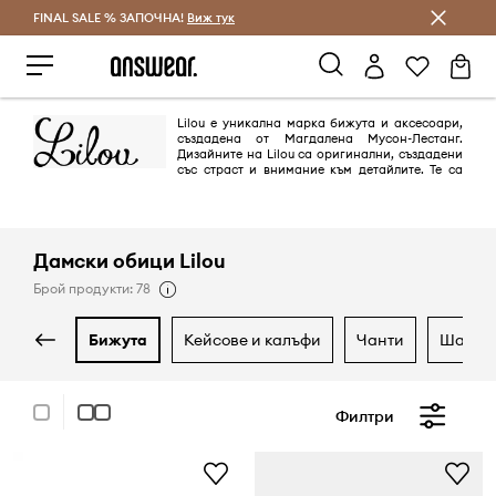
FINAL SALE % ЗАПОЧНА!
Спестявай с Answear Club
Виж тук
Lilou е уникална марка бижута и аксесоари,
създадена от Магдалена Мусон-Лестанг.
Дизайните на Lilou са оригинални, създадени
със страст и внимание към детайлите. Те са
талисмани на радостта, щастието и любовта. Ефектните и
оригинални модели на Lilou се носят от световни знаменитости като
Джена Ортега, Алиша Кийс, Хали Бери и Кристина Агилера.
Дамски обици Lilou
Брой продукти: 78
бижута
кейсове и калъфи
чанти
шалов
Филтри