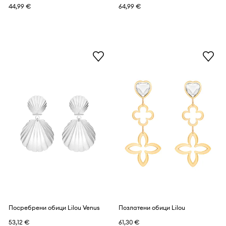
44,99 €
64,99 €
Посребрени обици Lilou Venus
Позлатени обици Lilou
53,12 €
61,30 €