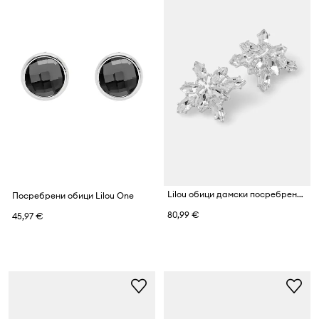
Lilou обици дамски посребрени кристални Glamour
Посребрени обици Lilou One
80,99 €
45,97 €