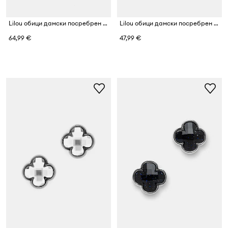
Lilou обици дамски посребрен модел
Lilou обици дамски посребрен модел
64,99 €
47,99 €