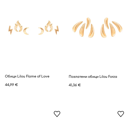
Обици Lilou Flame of Love
Позлатени обици Lilou Forza
44,99 €
41,36 €