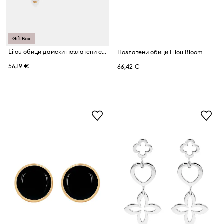
Gift Box
Lilou обици дамски позлатени със седеф
Позлатени обици Lilou Bloom
56,19 €
66,42 €