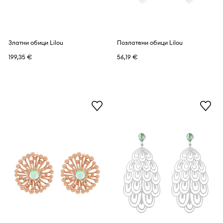
Златни обици Lilou
Позлатени обици Lilou
199,35 €
56,19 €