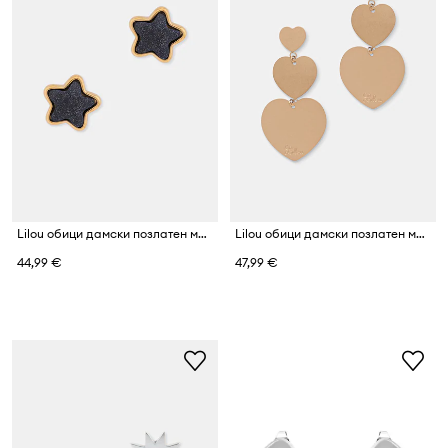
Lilou обици дамски позлатен модел полирано стъкло Mini Icons
Lilou обици дамски позлатен модел
44,99 €
47,99 €