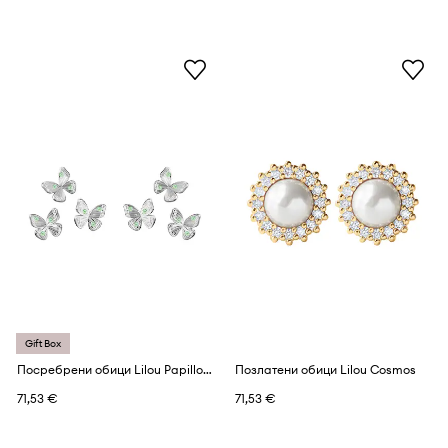
Gift Box
Посребрени обици Lilou Papillon
Позлатени обици Lilou Cosmos
71,53 €
71,53 €