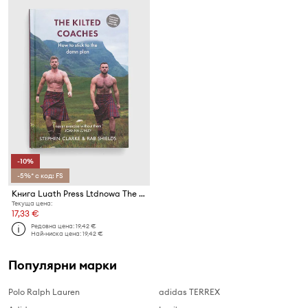
-10%
-5%* с код: FS
Книга Luath Press Ltdnowa The Kilted Coaches, Stephen Clarke, Rab Shields
Текуща цена:
17,33 €
Редовна цена:
19,42 €
Най-ниска цена:
19,42 €
Популярни марки
Polo Ralph Lauren
adidas TERREX