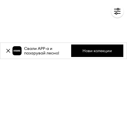
Свали APP-a и
Нови колекции
пазарувай лесно!
Абонирай се за бюлетина ни и