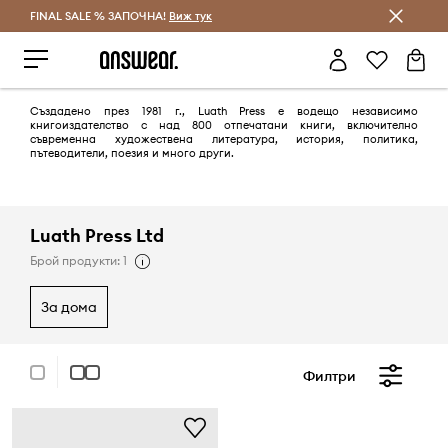
FINAL SALE % ЗАПОЧНА!
Спестявай с Answear Club
Виж тук
Създадено през 1981 г., Luath Press е водещо независимо
книгоиздателство с над 800 отпечатани книги, включително
съвременна художествена литература, история, политика,
пътеводители, поезия и много други.
Luath Press Ltd
Брой продукти: 1
за дома
Филтри