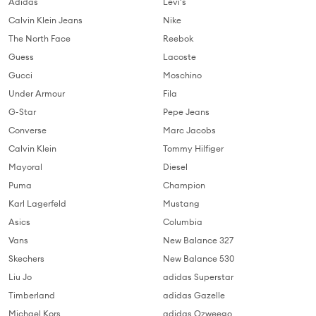
Adidas
Levi's
Calvin Klein Jeans
Nike
The North Face
Reebok
Guess
Lacoste
Gucci
Moschino
Under Armour
Fila
G-Star
Pepe Jeans
Converse
Marc Jacobs
Calvin Klein
Tommy Hilfiger
Mayoral
Diesel
Puma
Champion
Karl Lagerfeld
Mustang
Asics
Columbia
Vans
New Balance 327
Skechers
New Balance 530
Liu Jo
adidas Superstar
Timberland
adidas Gazelle
Michael Kors
adidas Ozweego