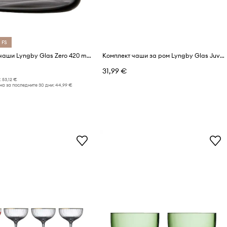
 FS
Комплект чаши Lyngby Glas Zero 420 ml (2 броя)
Комплект чаши за ром Lyngby Glas Juvel 290 ml (6 броя)
31,99 €
:
53,12 €
а за последните 30 дни:
44,99 €