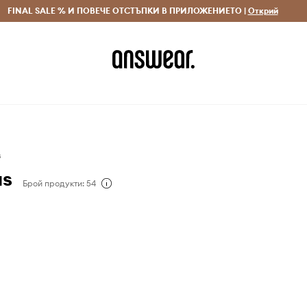
 и връщане за поръчки над 70 EUR
FINAL SALE % И ПОВЕЧЕ ОТСТЪПКИ В ПРИЛОЖЕНИЕТО |
Доставка 1-5 дни
Открий
Сп
s
as
Брой продукти: 54
936 г., Lyngby Porcelain
л на висококачествени
съдове за хранене и
твърдил своето място в
атския дизайн. Един от
тичните образци на
ата Lyngby от 30-те
налия век - семпъл
тени линии, повлиян от
 движението Баухаус.