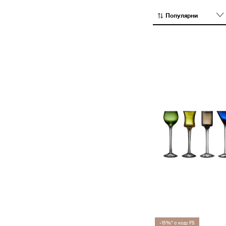
Популярни
-15%* с код: FS