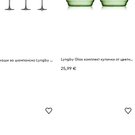
Lyngby Glas комплект купички от цветно стъкло 12 cm
Комплект чаши за шампанско Lyngby Glas Palermo 315 ml (4 броя)
25,99 €