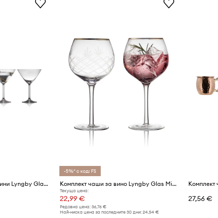
-5%* с код: FS
Комплект чаши за мартини Lyngby Glas Juvel 280 ml (4 броя)
Комплект чаши за вино Lyngby Glas Milano 600 ml (2 броя)
Текуща цена:
22,99 €
27,56 €
Редовна цена:
36,76 €
Най-ниска цена за последните 30 дни:
24,54 €