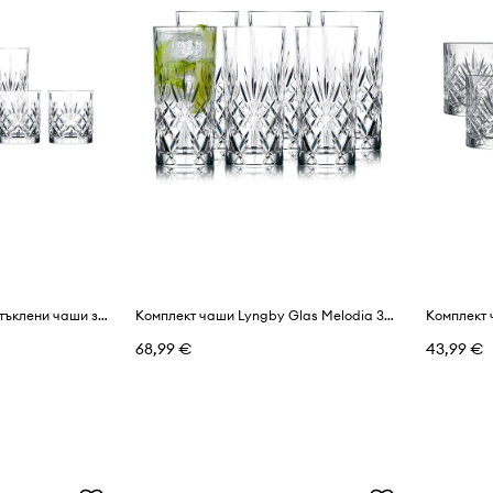
Lyngby Glas комплект стъклени чаши за уиски от кристално стъкло
Комплект чаши Lyngby Glas Melodia 360 ml (6 броя)
68,99 €
43,99 €