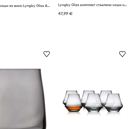
Lyngby Glas комплект стъклени чаши от стъкло 500 ml
Комплект чаши за вино Lyngby Glas Aquavit (6 броя)
47,99 €