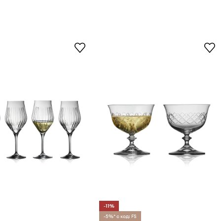
-11%
-5%* с код: FS