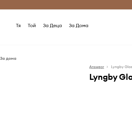
Само оригинални продукти
Безплатни доставка
Тя
Той
За Деца
За Дома
За дома
Кухня и бар
Answear
Lyngby Gla
Lyngby Gl
Кани и гарафи
Стъклени чаши
Основана през 1
Съдове за хранене
е производите
порцеланови 
вази, който е у
историята на д
най-емблема
марката е ваз
години на ми
дизайн с изчис
идеологията на