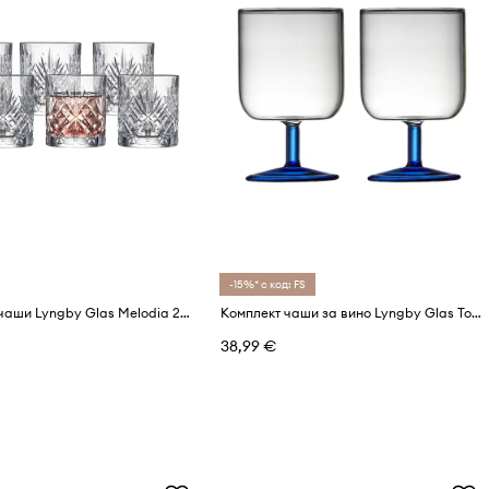
-15%* с код: FS
Комплект чаши Lyngby Glas Melodia 230 ml (6 броя)
Комплект чаши за вино Lyngby Glas Torino 300 ml (2 броя)
38,99 €