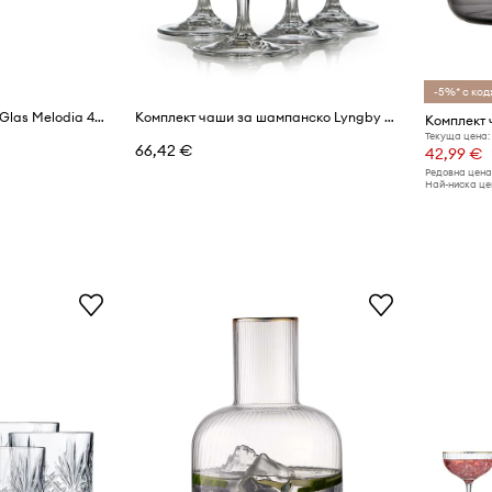
-5%* с код:
Халба за бира Lyngby Glas Melodia 400 ml (4 броя)
Комплект чаши за шампанско Lyngby Glas Melodia 160 ml (4 броя)
Текуща цена:
66,42 €
42,99 €
Редовна цена
Най-ниска цен