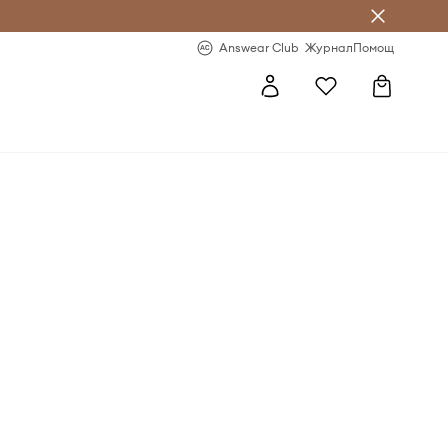
естявай с Answear Club
-20% за първа поръчка
Answear Club
Журнал
Помощ