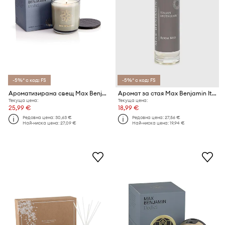
-5%* с код: FS
-5%* с код: FS
Ароматизирана свещ Max Benjamin Dodici 210 g
Аромат за стая Max Benjamin Italian Apothecary 100 ml
Текуща цена:
Текуща цена:
25,99 €
18,99 €
Редовна цена:
30,63 €
Редовна цена:
27,56 €
Най-ниска цена:
27,09 €
Най-ниска цена:
19,94 €