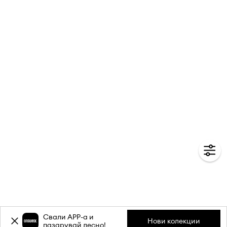
Свали APP-a и
Нови колекции
пазарувай лесно!