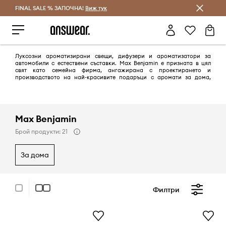
FINAL SALE % ЗАПОЧНА!
Спестявай с Answear Club
Виж тук
Луксозни ароматизирани свещи, дифузери и ароматизатори за
автомобили с естествени съставки. Max Benjamin е призната в цял
свят като семейна фирма, ангажирана с проектирането и
производството на най-красивите подаръци с аромати за дома,
използващи естествени и възобновяеми съставки.
Max Benjamin
Брой продукти: 21
за дома
Филтри