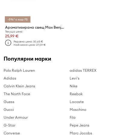
-5%* с код: FS
Ароматизирана свещ Max Benjamin Pink Pepper 210g
Текуща цена:
25,99 €
Редовна цена:
30,63 €
Най-ниска цена:
27,09 €
Популярни марки
Polo Ralph Lauren
adidas TERREX
Adidas
Levi's
Calvin Klein Jeans
Nike
The North Face
Reebok
Guess
Lacoste
Gucci
Moschino
Under Armour
Fila
G-Star
Pepe Jeans
Converse
Marc Jacobs