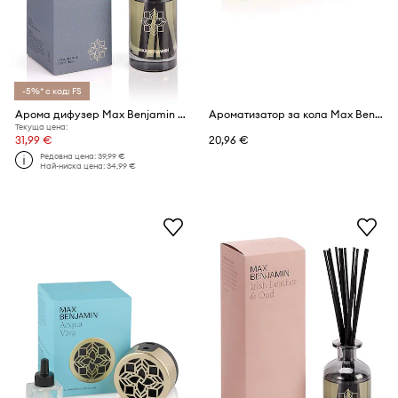
-5%* с код: FS
Арома дифузер Max Benjamin Dodici 150 ml
Ароматизатор за кола Max Benjamin Grapefruit Shores
Текуща цена:
31,99 €
20,96 €
Редовна цена:
39,99 €
Най-ниска цена:
34,99 €