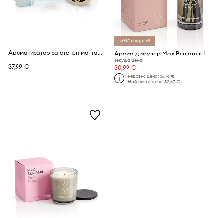
-5%* с код: FS
Ароматизатор за стенен монтаж Max Benjamin Acqua Viva 15 ml
Арома дифузер Max Benjamin Irish Leather & Oud 150 ml
Текуща цена:
37,99 €
30,99 €
Редовна цена:
36,76 €
Най-ниска цена:
32,67 €