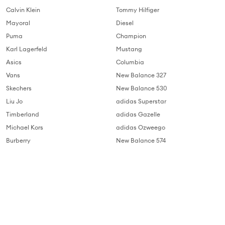
Calvin Klein
Tommy Hilfiger
Mayoral
Diesel
Puma
Champion
Karl Lagerfeld
Mustang
Asics
Columbia
Vans
New Balance 327
Skechers
New Balance 530
Liu Jo
adidas Superstar
Timberland
adidas Gazelle
Michael Kors
adidas Ozweego
Burberry
New Balance 574