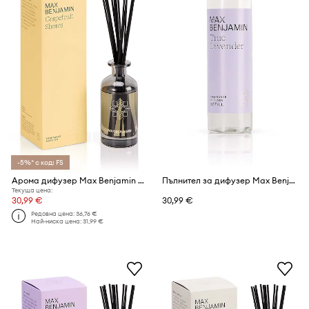
-5%* с код: FS
Арома дифузер Max Benjamin Grapefruit Shores 150 ml
Пълнител за дифузер Max Benjamin True Lavender 300 ml
Текуща цена:
30,99 €
30,99 €
Редовна цена:
36,76 €
Най-ниска цена:
31,99 €