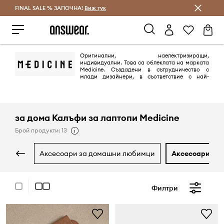
FINAL SALE % ЗАПОЧНА!
Спестявай с Answear Club
Виж тук
Оригинални, наелектризиращи,
индивидуални. Това са облеклата на марката
Medicine. Създадени в сътрудничество с
млади дизайнери, в съответствие с най-
новите тенденции. Марката включва колекции за жени и мъже на
възраст 20-35 години, въпреки че представителите на фирмата
подчертават, че възрастта им няма голямо значение.
за дома Калъфи за лаптопи Medicine
Брой продукти: 13
аксесоари за домашни любимци
аксесоари за 
Филтри