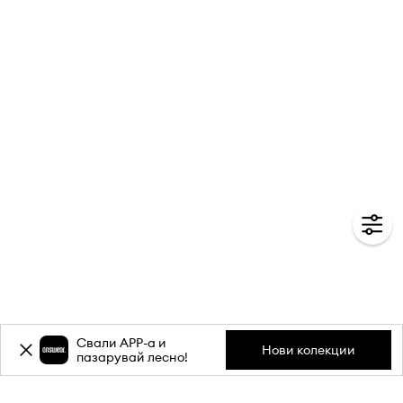
Свали APP-a и
Нови колекции
пазарувай лесно!