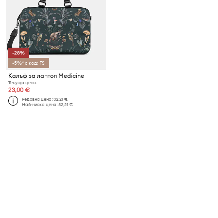
-28%
-5%* с код: FS
Калъф за лаптоп Medicine
Текуща цена:
23,00 €
Редовна цена:
32,21 €
Най-ниска цена:
32,21 €