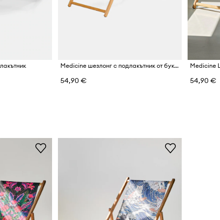
длакътник
Medicine шезлонг с подлакътник от букова дървесина
54,90 €
54,90 €