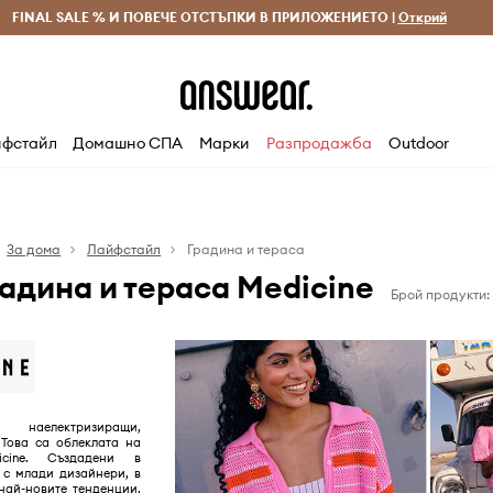
 и връщане за поръчки над 70 EUR
FINAL SALE % И ПОВЕЧЕ ОТСТЪПКИ В ПРИЛОЖЕНИЕТО |
Доставка 1-5 дни
Открий
Сп
фстайл
Домашно СПА
Марки
Разпродажба
Outdoor
За дома
Лайфстайл
Градина и тераса
радина и тераса Medicine
Брой продукти:
 наелектризиращи,
 Това са облеклата на
icine. Създадени в
 с млади дизайнери, в
 най-новите тенденции.