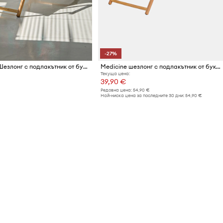
-27%
Medicine Шезлонг с подлакътник от букова дървесина
Medicine шезлонг с подлакътник от букова дървесина
Текуща цена:
39,90 €
Редовна цена:
54,90 €
Най-ниска цена за последните 30 дни:
54,90 €