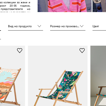
ва колекции за жени и
раст 20-35 години,
представителите на
тават, че възрастта им
ачение.
Вид на продукта
Размер на производителя
Цвят