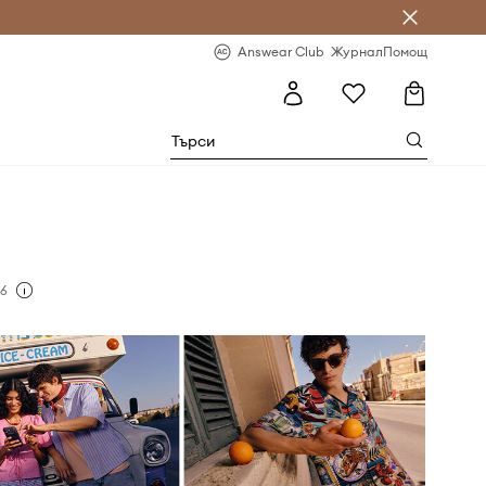
естявай с Answear Club
-20% за първа поръчка
Answear Club
Журнал
Помощ
 6