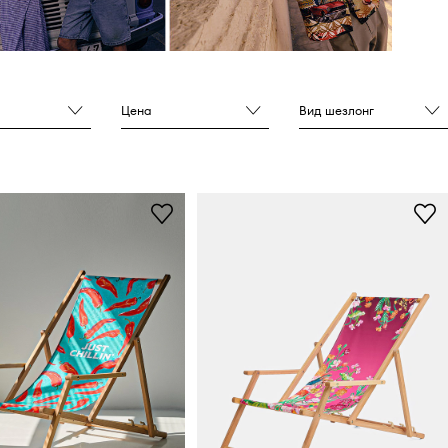
Цена
Вид шезлонг