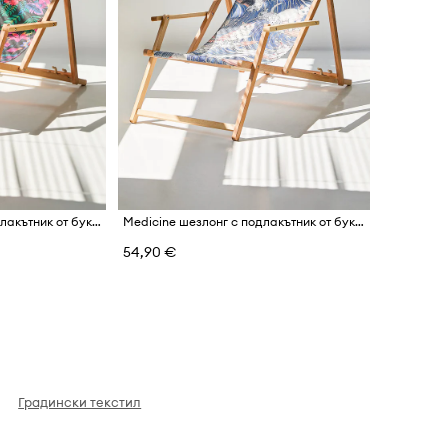
Medicine шезлонг с подлакътник от букова дървесина
Medicine шезлонг с подлакътник от букова дървесина
54,90 €
Градински текстил