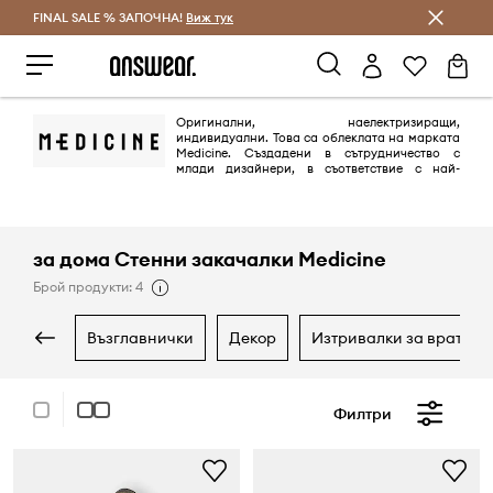
FINAL SALE % ЗАПОЧНА!
Спестявай с Answear Club
Виж тук
Оригинални, наелектризиращи,
индивидуални. Това са облеклата на марката
Medicine. Създадени в сътрудничество с
млади дизайнери, в съответствие с най-
новите тенденции. Марката включва колекции за жени и мъже на
възраст 20-35 години, въпреки че представителите на фирмата
подчертават, че възрастта им няма голямо значение.
за дома Стенни закачалки Medicine
Брой продукти: 4
възглавнички
декор
изтривалки за врата
Филтри