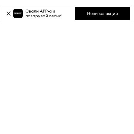
Свали APP-a и
Нови колекции
пазарувай лесно!
Абонирай се за бюлетина ни и
вземи
-20%
отстъпка** за
първата си поръчка.
Присъедини се към нашата общност, за да получаваш
информация за най-новите промоции и продукти.
**Отстъпката е еднократна и важи за продукти с редовна цена.