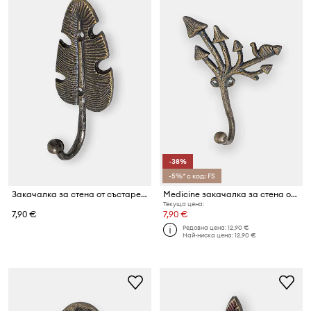
-38%
-5%* с код: FS
Закачалка за стена от състарен метал
Medicine закачалка за стена от състарен метал
Текуща цена:
7,90 €
7,90 €
Редовна цена:
12,90 €
Най-ниска цена:
12,90 €