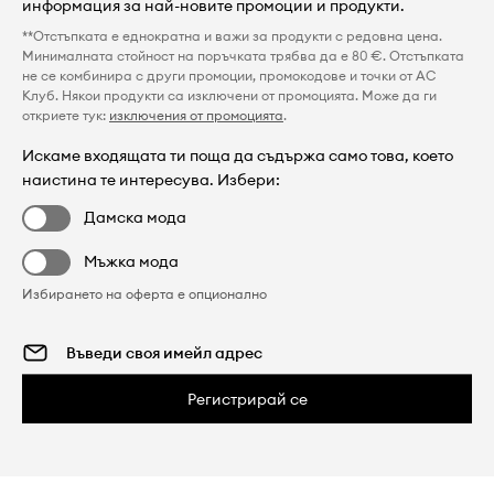
информация за най-новите промоции и продукти.
**Отстъпката е еднократна и важи за продукти с редовна цена.
Минималната стойност на поръчката трябва да е 80 €. Отстъпката
не се комбинира с други промоции, промокодове и точки от AC
Клуб. Някои продукти са изключени от промоцията. Може да ги
откриете тук:
изключения от промоцията
.
Искаме входящата ти поща да съдържа само това, което
наистина те интересува. Избери:
Дамска мода
Мъжка мода
Избирането на оферта е опционално
Регистрирай се