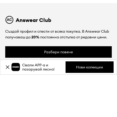
Answear Club
Създай профил и спести от всяка покупка. В Answear Club
получаваш до
20%
постоянна отстъпка от редовни цени.
Разбери повече
Свали APP-a и
Нови колекции
пазарувай лесно!
ЗА НАС
ИНФОРМАЦИЯ