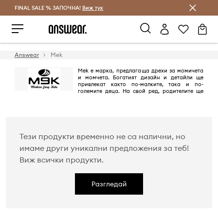
FINAL SALE % ЗАПОЧНА!
Спестявай с Answear Club
Виж тук
Answear
Mek
Mek е марка, предлагаща дрехи за момичета
и момчета. Богатият дизайн и детайли ще
привлекат както по-мaлките, така и по-
големите деца. На свой ред, родителите ще
оценят високото качество на изработката, комфорта и
издръжливостта на дрехите!
Тези продукти временно не са налични, но
имаме други уникални предложения за теб!
Виж всички продукти.
Разгледай