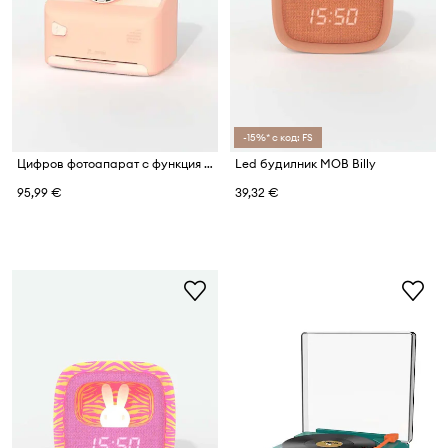
-15%* с код: FS
Цифров фотоапарат с функция за печат MOB Instant Cam Pixiprint
Led будилник MOB Billy
95,99 €
39,32 €