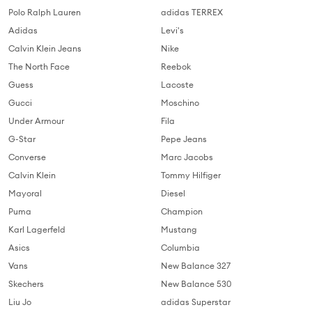
Polo Ralph Lauren
adidas TERREX
Adidas
Levi's
Calvin Klein Jeans
Nike
The North Face
Reebok
Guess
Lacoste
Gucci
Moschino
Under Armour
Fila
G-Star
Pepe Jeans
Converse
Marc Jacobs
Calvin Klein
Tommy Hilfiger
Mayoral
Diesel
Puma
Champion
Karl Lagerfeld
Mustang
Asics
Columbia
Vans
New Balance 327
Skechers
New Balance 530
Liu Jo
adidas Superstar