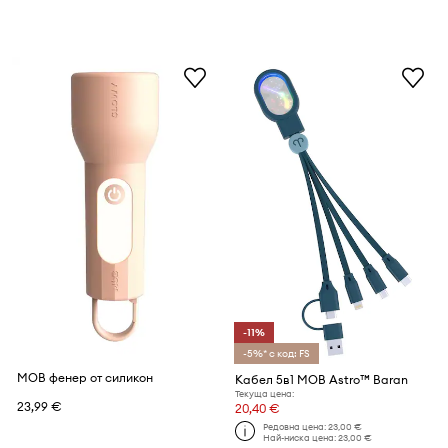
-11%
-5%* с код: FS
MOB фенер от силикон
Кабел 5в1 MOB Astro™ Baran
Текуща цена:
23,99 €
20,40 €
Редовна цена:
23,00 €
Най-ниска цена:
23,00 €