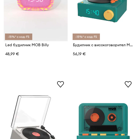
-15%* с код: FS
-15%* с код: FS
Led будилник MOB Billy
Будилник с високоговорител MOB Gramofon
48,99 €
56,19 €