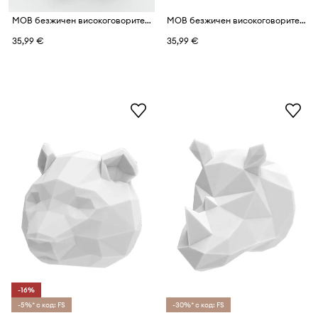
MOB безжичен високоговорител от пластмаса
MOB безжичен високоговорител от пластмаса
35,99 €
35,99 €
-16%
-5%* с код: FS
-30%* с код: FS