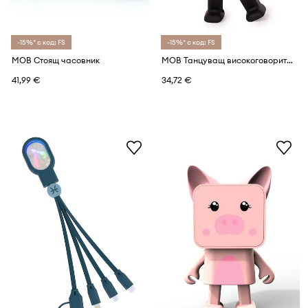
-15%* с код: FS
-15%* с код: FS
MOB Стоящ часовник
MOB Танцуващ високоговорител
41,99 €
34,72 €