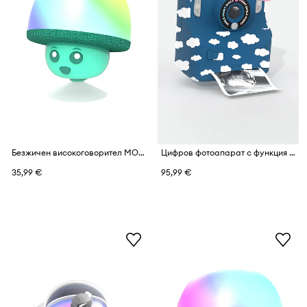
Безжичен високоговорител MOB Mega Mush
Цифров фотоапарат с функция за печат MOB PixiPrint Cloud
35,99 €
95,99 €