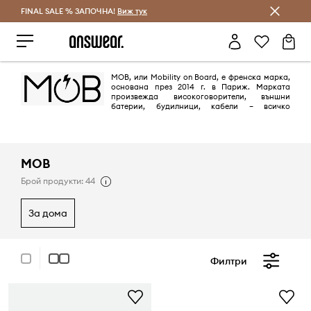
FINAL SALE % ЗАПОЧНА!
Спестявай с Answear Club
Виж тук
MOB, или Mobility on Board, е френска марка,
основана през 2014 г. в Париж. Марката
произвежда високоговорители, външни
батерии, будилници, кабели – всичко
проектирано по забавен и неочевиден начин. MOB поставя дизайна
наравно с технологичните решения, използвани в своите продукти.
MOB
Брой продукти: 44
за дома
Филтри