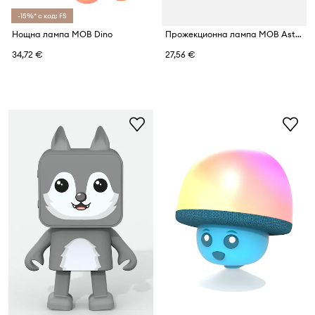
-15%* с код: FS
Нощна лампа MOB Dino
Прожекционна лампа MOB Astronaut
34,72 €
27,56 €