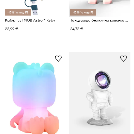
-15%* с код: FS
-15%* с код: FS
Кабел 5в1 MOB Astro™ Ryby
Танцуваща безжична колонка MOB
23,99 €
34,72 €