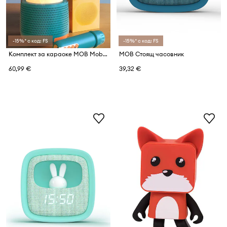
-15%* с код: FS
-15%* с код: FS
Комплект за караоке MOB Mobility On Board
MOB Стоящ часовник
60,99 €
39,32 €