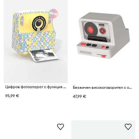
Цифров фотоапарат с функция за печат MOB PixiPrint Mermaid
Безжичен високоговорител с осветление MOB
95,99 €
47,99 €