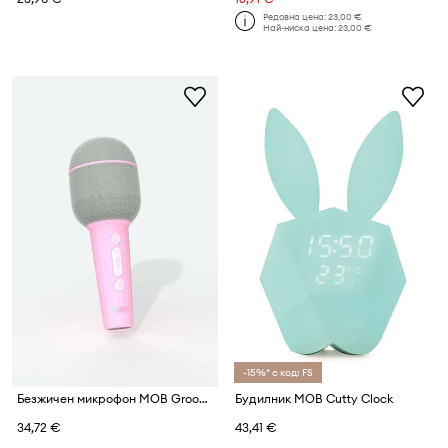
Редовна цена:
23,00 €
Най-ниска цена:
23,00 €
-15%* с код: FS
Безжичен микрофон MOB Groovy
Будилник MOB Cutty Clock
34,72 €
43,41 €