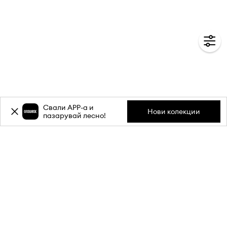
Свали APP-a и
Нови колекции
пазарувай лесно!