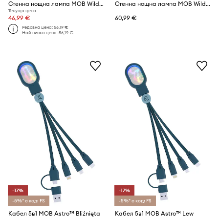
Стенна нощна лампа MOB Wild Light Bear 16 x 16 x 17 cm
Стенна нощна лампа MOB Wild Light 16 x 16 x 16 cm
Текуща цена:
46,99 €
60,99 €
Редовна цена:
56,19 €
Най-ниска цена:
56,19 €
-17%
-17%
-5%* с код: FS
-5%* с код: FS
Кабел 5в1 MOB Astro™ Bliźnięta
Кабел 5в1 MOB Astro™ Lew