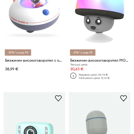
-15%* с код: FS
-5%* с код: FS
Безжичен високоговорител с осветление MOB Cosmo Bubbly 9 cm
Безжичен високоговорител MOB Mega Mush
Текуща цена:
38,99 €
30,63 €
Редовна цена:
34,72 €
Най-ниска цена:
31,14 €