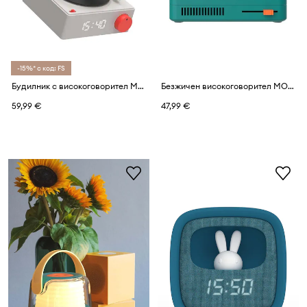
-15%* с код: FS
Будилник с високоговорител MOB Gramofon
Безжичен високоговорител MOB Retro
59,99 €
47,99 €