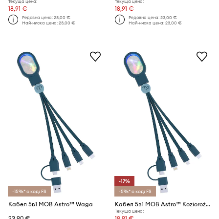
Текуща цена:
Текуща цена:
18,91 €
18,91 €
Редовна цена:
23,00 €
Редовна цена:
23,00 €
Най-ниска цена:
23,00 €
Най-ниска цена:
23,00 €
-17%
-15%* с код: FS
-5%* с код: FS
Кабел 5в1 MOB Astro™ Waga
Кабел 5в1 MOB Astro™ Koziorożec
Текуща цена:
23,90 €
18,91 €