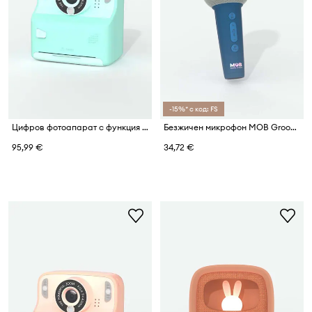
-15%* с код: FS
Цифров фотоапарат с функция за печат MOB Instant Cam Pixiprint
Безжичен микрофон MOB Groovy
95,99 €
34,72 €