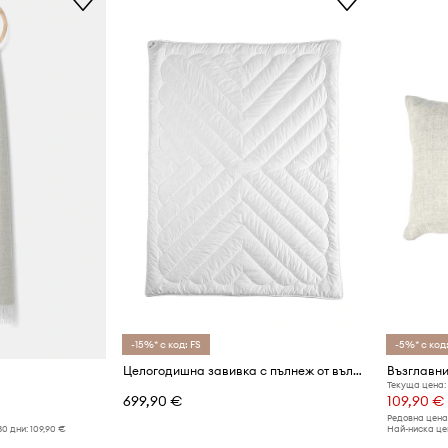
-15%* с код: FS
-5%* с код:
Целогодишна завивка с пълнеж от вълна от алпака My Alpaca 150 x 200 cm
Възглавни
Текуща цена:
699,90 €
109,90 €
Редовна цена
30 дни:
109,90 €
Най-ниска цен