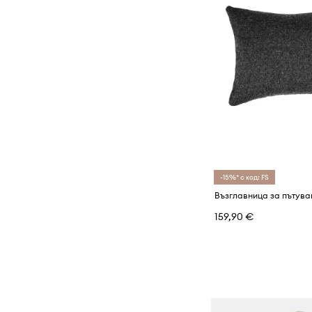
-15%* с код: FS
Възглавница за пътува
159,90 €