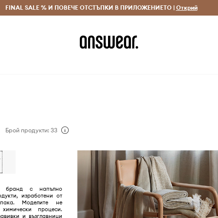
 и връщане за поръчки над 70 EUR
FINAL SALE % И ПОВЕЧЕ ОТСТЪПКИ В ПРИЛОЖЕНИЕТО |
Доставка 1-5 дни
Открий
Сп
Брой продукти: 33
 бранд с напълно
одукти, изработени от
пака. Моделите не
химически процеси.
завивки и възглавници