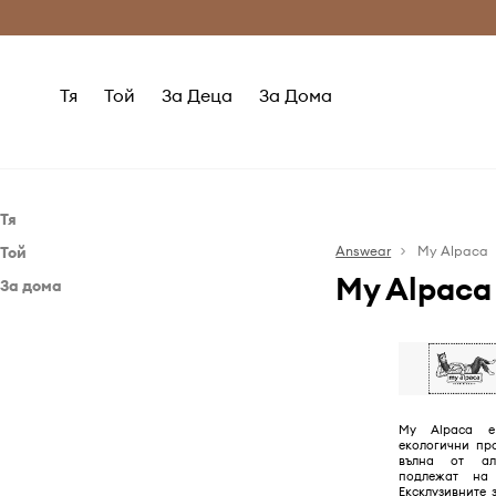
Само оригинални продукти
Безплатни доставка
Тя
Той
За Деца
За Дома
Тя
Той
Аксесоари
Answear
My Alpaca
My Alpaca
За дома
Аксесоари
Шалове
Всекидневна и спалня
Шалове
Домашно СПА
Одеяла и завивки
Лайфстайл
Спално бельо
Уелнес
Аксесоари за домашни
My Alpaca е
любимци
екологични пр
вълна от ал
Outdoor лайфстайл
подлежат на 
Ексклузивните 