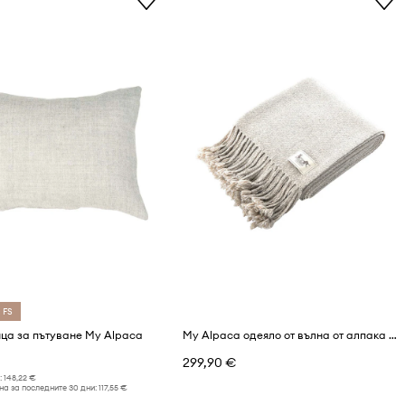
 FS
ца за пътуване My Alpaca
My Alpaca одеяло от вълна от алпака и органичен памук
299,90 €
:
148,22 €
а за последните 30 дни:
117,55 €