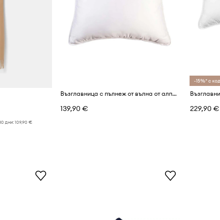
-15%* с код
Възглавница с пълнеж от вълна от алпака My Alpaca 40 x 40 cm
139,90 €
229,90 €
30 дни:
109,90 €