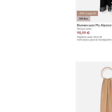
-5%* с код: FS
Gift Box
Вълнен шал My Alpaca
Текуща цена:
98,99 €
Редовна цена:
184,01 €
Най-ниска цена за последните 