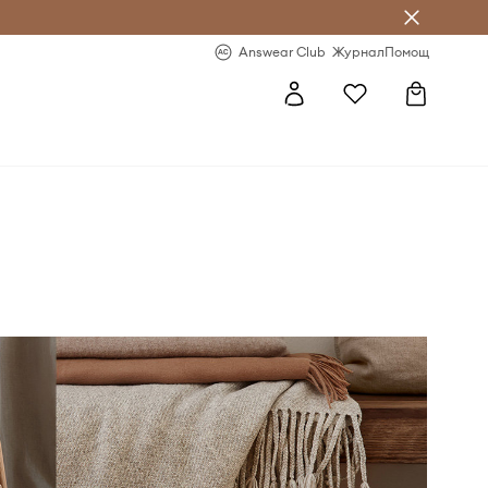
естявай с Answear Club
-20% за първа поръчка
Answear Club
Журнал
Помощ