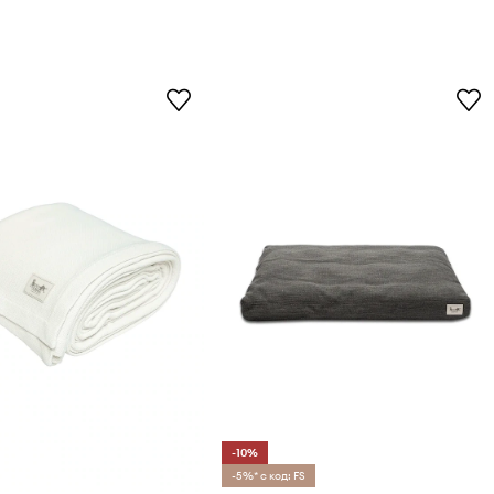
-10%
-5%* с код: FS