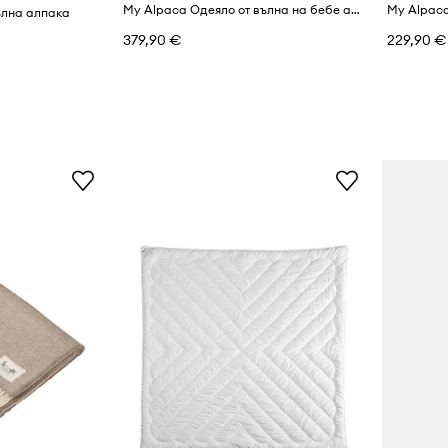
My Alpaca Одеяло от вълна на бебе алпака
My Alpac
ълна алпака
379,90 €
229,90 €