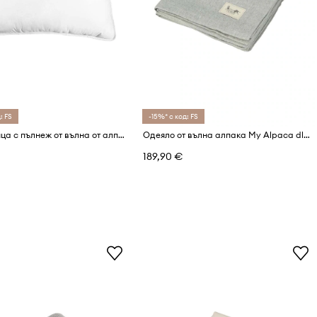
: FS
-15%* с код: FS
Възглавница с пълнеж от вълна от алпака My Alpaca 40 x 80 cm
Одеяло от вълна алпака My Alpaca dla dziecka
189,90 €