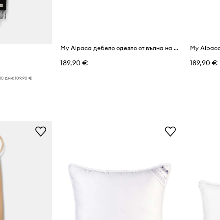
My Alpaca дебело одеяло от вълна на бебе алпака
189,90 €
189,90 €
30 дни:
109,90 €