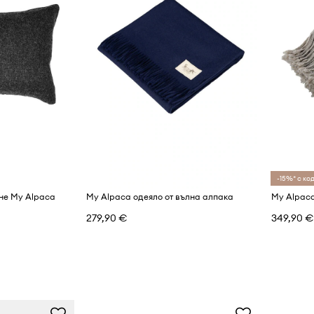
-15%* с код
не My Alpaca
My Alpaca одеяло от вълна алпака
279,90 €
349,90 €