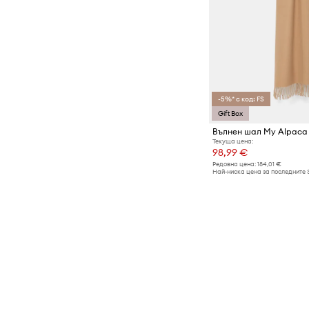
-5%* с код: FS
Gift Box
Вълнен шал My Alpaca
Текуща цена:
98,99 €
Редовна цена:
184,01 €
Най-ниска цена за последните 