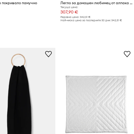
a покривало памучно
Легло за домашен любимец от алпака My Alpaca 100 x 80 x 10 cm
Текуща цена:
307,90 €
Редовна цена:
342,51 €
Най-ниска цена за последните 30 дни:
342,51 €