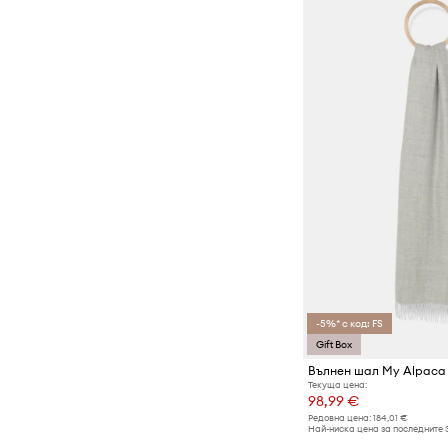
-5%* с код: FS
Gift Box
Вълнен шал My Alpaca
Текуща цена:
98,99 €
Редовна цена:
184,01 €
Най-ниска цена за последните 