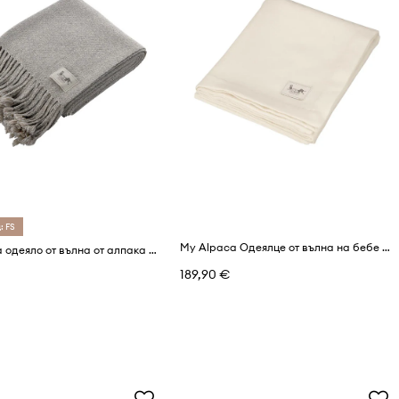
: FS
My Alpaca Одеялце от вълна на бебе алпака
My Alpaca одеяло от вълна от алпака и органичен памук
189,90 €