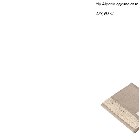
My Alpaca одеяло от в
279,90 €