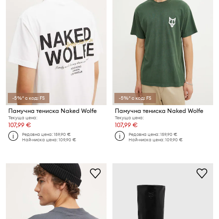
-5%* с код: FS
-5%* с код: FS
Памучна тениска Naked Wolfe
Памучна тениска Naked Wolfe
Текуща цена:
Текуща цена:
107,99 €
107,99 €
Редовна цена:
159,90 €
Редовна цена:
159,90 €
Най-ниска цена:
109,90 €
Най-ниска цена:
109,90 €