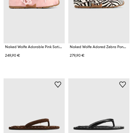
Naked Wolfe Adorable Pink Satin маратонки дамски
Naked Wolfe Adored Zebra Pony маратонки дамски от кожа
249,90 €
279,90 €