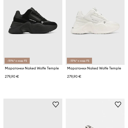
-15%* с код: FS
-15%* с код: FS
Маратонки Naked Wolfe Temple
Маратонки Naked Wolfe Temple
279,90 €
279,90 €