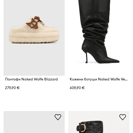
Пантофи Naked Wolfe Blizzard
Кожени ботуши Naked Wolfe Vern
279,90 €
609,90 €