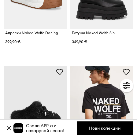
Апрески Naked Wolfe Darling
Ботуши Naked Wolfe Sin
399,90 €
349,90 €
Свали APP-a и
Нови колекции
пазарувай лесно!