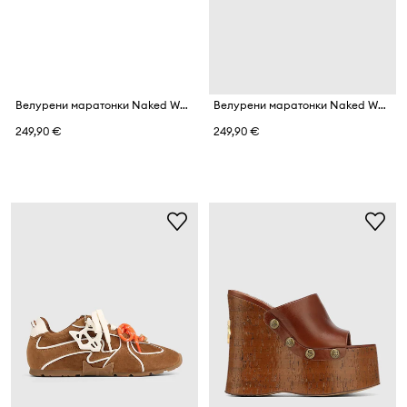
Велурени маратонки Naked Wolfe Adored
Велурени маратонки Naked Wolfe Adored
249,90 €
249,90 €