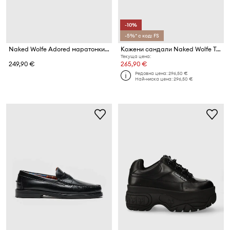
-10%
-5%* с код: FS
Naked Wolfe Adored маратонки дамски от велур
Кожени сандали Naked Wolfe Tulip
Текуща цена:
249,90 €
265,90 €
Редовна цена:
296,50 €
Най-ниска цена:
296,50 €