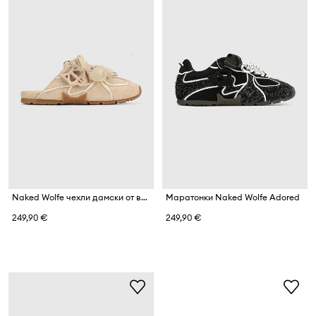
Naked Wolfe чехли дамски от велур Admire Off White Suede
Маратонки Naked Wolfe Adored
249,90 €
249,90 €