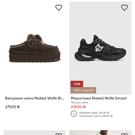
-12%
-5%* с код: FS
Велурени чехли Naked Wolfe Blizzard
Маратонки Naked Wolfe Smash
Текуща цена:
279,90 €
209,90 €
Редовна цена:
316,95 €
Най-ниска цена:
239,90 €