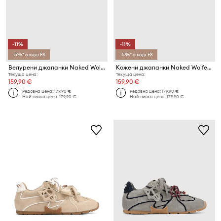
-11%
-11%
-5%* с код: FS
-5%* с код: FS
Велурени джапанки Naked Wolfe Grenada
Кожени джапанки Naked Wolfe Grenada
Текуща цена:
Текуща цена:
159,90 €
159,90 €
Редовна цена:
179,90 €
Редовна цена:
179,90 €
Най-ниска цена:
179,90 €
Най-ниска цена:
179,90 €