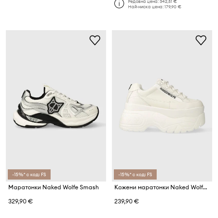
Редовна цена:
342,51 €
Най-ниска цена:
179,90 €
-15%* с код: FS
-15%* с код: FS
Маратонки Naked Wolfe Smash
Кожени маратонки Naked Wolfe Sprinter
329,90 €
239,90 €