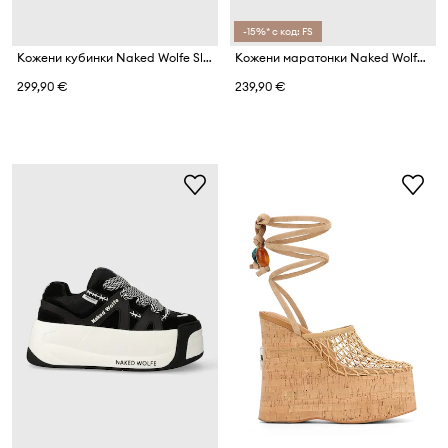
-15%* с код: FS
Кожени кубинки Naked Wolfe Sloane
Кожени маратонки Naked Wolfe Sprinter
299,90 €
239,90 €