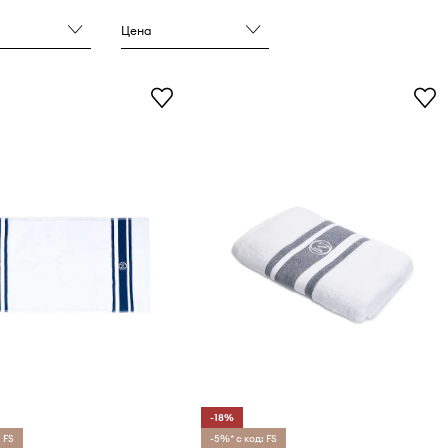
Цена
-18%
 FS
-5%* с код: FS