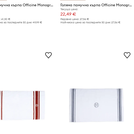
Голяма памучна кърпа Officine Monogram Monogram Linea 100 x 160 cm
Голяма памучна кърпа Officine Monogram Monogram Line 50 x 100 cm
Текуща цена:
22,49 €
:
61,30 €
Редовна цена:
27,56 €
а за последните 30 дни:
49,99 €
Най-ниска цена за последните 30 дни:
27,56 €