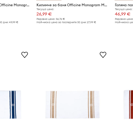
Голяма памучна кърпа Officine Monogram Monogram Linea 100 x 160 cm
Килимче за баня Officine Monogram Monogram Linea 60 x 100 cm
Текуща цена:
Текуща цена:
26,99 €
46,99 €
Редовна цена:
36,76 €
Редовна цена
30 дни:
49,99 €
Най-ниска цена за последните 30 дни:
27,99 €
Най-ниска цен