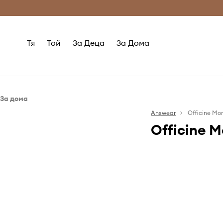
Само оригинални продукти
Безплатни доставка
Тя
Той
За Деца
За Дома
За дома
Баня
Answear
Officine M
Officine 
Килимчета и постелки за баня
Кърпи
Officine Monog
със своя изтън
към дома и ли
от Златния в
бутиковите хоте