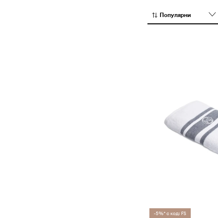
Популярни
-5%* с код: FS