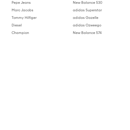
Pepe Jeans
New Balance 530
Marc Jacobs
adidas Superstar
Tommy Hilfiger
adidas Gazelle
Diesel
adidas Ozweego
Champion
New Balance 574