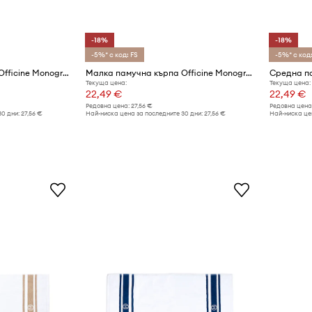
-18%
-18%
-5%* с код: FS
-5%* с код:
Малка памучна кърпа Officine Monogram Monogram Linea 50 x 100 cm
Малка памучна кърпа Officine Monogram Monogram Linea 50 x 100 cm
Текуща цена:
Текуща цена:
22,49 €
22,49 €
Редовна цена:
27,56 €
Редовна цена
30 дни:
27,56 €
Най-ниска цена за последните 30 дни:
27,56 €
Най-ниска цен