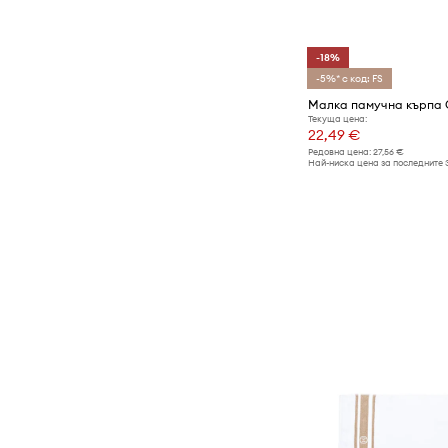
-18%
-5%* с код: FS
Текуща цена:
22,49 €
Редовна цена:
27,56 €
Най-ниска цена за последните 