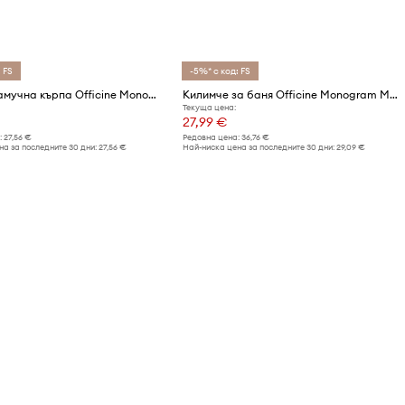
 FS
-5%* с код: FS
Средна памучна кърпа Officine Monogram Monogram Linea 50 x 100 cm
Килимче за баня Officine Monogram Monogram Linea 60 x 100 cm
Текуща цена:
27,99 €
:
27,56 €
Редовна цена:
36,76 €
а за последните 30 дни:
27,56 €
Най-ниска цена за последните 30 дни:
29,09 €