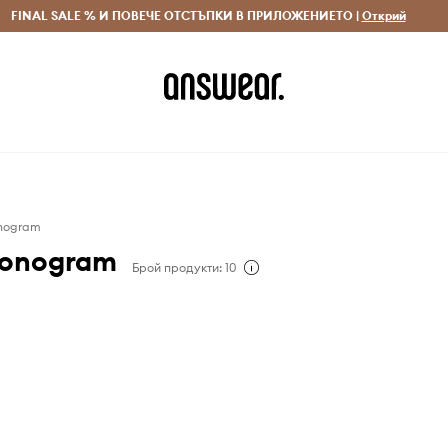
 и връщане за поръчки над 70 EUR
FINAL SALE % И ПОВЕЧЕ ОТСТЪПКИ В ПРИЛОЖЕНИЕТО |
Доставка 1-5 дни
Открий
Сп
onogram
Monogram
Брой продукти: 10
ram е марка, известна
чен и луксозен подход
чните вещи, вдъхновен
ек на пътуванията и
ли.