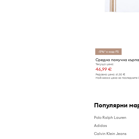
-5%* с код: FS
Текуща цена:
46,99 €
Редовна цена:
61,30 €
Най-ниска цена за последните 
Популярни ма
Polo Ralph Lauren
Adidas
Calvin Klein Jeans