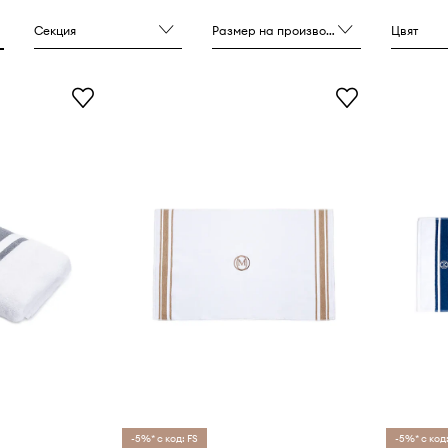
Секция
Размер на производителя
Цвят
-5%* с код: FS
-5%* с код: