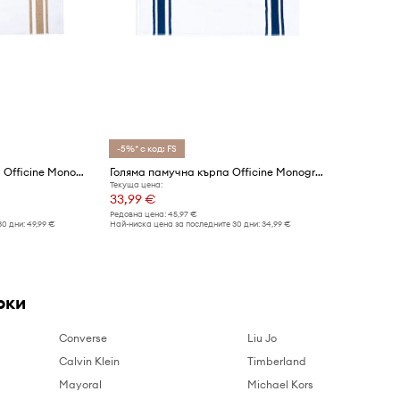
-5%* с код: FS
Средна памучна кърпа Officine Monogram Monogram Linea 100 x 160 cm
Голяма памучна кърпа Officine Monogram Monogram Linea 70 x 140 cm
Текуща цена:
33,99 €
Редовна цена:
45,97 €
30 дни:
49,99 €
Най-ниска цена за последните 30 дни:
34,99 €
рки
Converse
Liu Jo
Calvin Klein
Timberland
Mayoral
Michael Kors