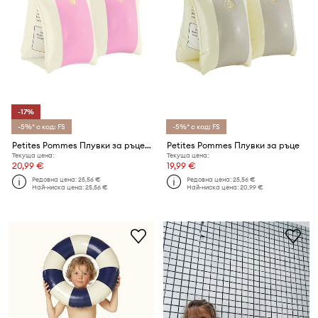
-17%
-5%* с код: FS
-5%* с код: FS
Petites Pommes Плувки за ръце ALEX ARMBANDS 23CM X 15CM
Petites Pommes Плувки за ръце
Текуща цена:
Текуща цена:
20,99 €
19,99 €
Редовна цена:
25,56 €
Редовна цена:
25,56 €
Най-ниска цена:
25,56 €
Най-ниска цена:
20,99 €