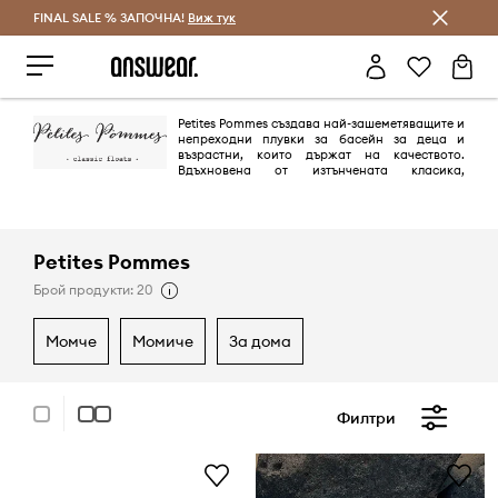
FINAL SALE % ЗАПОЧНА!
Спестявай с Answear Club
Виж тук
Petites Pommes създава най-зашеметяващите и
непреходни плувки за басейн за деца и
възрастни, които държат на качеството.
Вдъхновена от изтънчената класика,
колекцията от летни принадлежности от първа необходимост е
поклон към миналото със съвременно усещане.
Petites Pommes
Брой продукти: 20
момче
момиче
за дома
Филтри