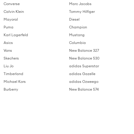
Converse
Marc Jacobs
Calvin Klein
Tommy Hilfiger
Mayoral
Diesel
Puma
Champion
Karl Lagerfeld
Mustang
Asics
Columbia
Vans
New Balance 327
Skechers
New Balance 530
Liu Jo
adidas Superstar
Timberland
adidas Gazelle
Michael Kors
adidas Ozweego
Burberry
New Balance 574