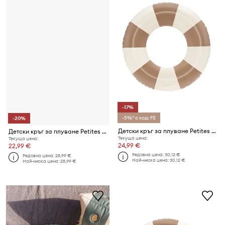
-17%
-5%* с код: FS
-20%
Детски кръг за плуване Petites Pommes ANNA 60CM
Детски кръг за плуване Petites Pommes OLIVIA 45CM
Текуща цена:
Текуща цена:
24,99 €
22,99 €
Редовна цена:
30,12 €
Редовна цена:
28,99 €
Най-ниска цена:
30,12 €
Най-ниска цена:
28,99 €