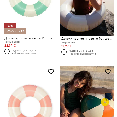
-23%
-5%* с код: FS
Детски кръг за плуване Petites Pommes OLIVIA 45CM
Детски кръг за плуване Petites Pommes OLIVIA 45CM
Текуща цена:
Текуща цена:
22,99 €
21,99 €
Редовна цена:
29,90 €
Редовна цена:
27,56 €
Най-ниска цена:
29,90 €
Най-ниска цена:
22,99 €