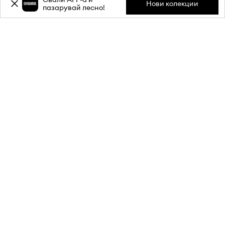
Нови колекции
пазарувай лесно!
Абонирай се за бюлетина ни и
вземи
-20%
отстъпка** за
първата си поръчка.
Присъедини се към нашата общност, за да получаваш
информация за най-новите промоции и продукти.
**Отстъпката е еднократна и важи за продукти с редовна цена.
Минималната стойност на поръчката трябва да е 80 €. Отстъпката
не се комбинира с други промоции, промокодове и точки от AC