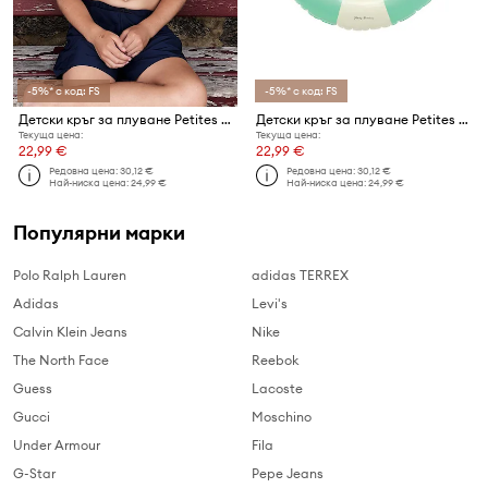
-5%* с код: FS
-5%* с код: FS
Детски кръг за плуване Petites Pommes ANNA 60CM
Детски кръг за плуване Petites Pommes ANNA 60CM
Текуща цена:
Текуща цена:
22,99 €
22,99 €
Редовна цена:
30,12 €
Редовна цена:
30,12 €
Най-ниска цена:
24,99 €
Най-ниска цена:
24,99 €
Популярни марки
Polo Ralph Lauren
adidas TERREX
Adidas
Levi's
Calvin Klein Jeans
Nike
The North Face
Reebok
Guess
Lacoste
Gucci
Moschino
Under Armour
Fila
G-Star
Pepe Jeans