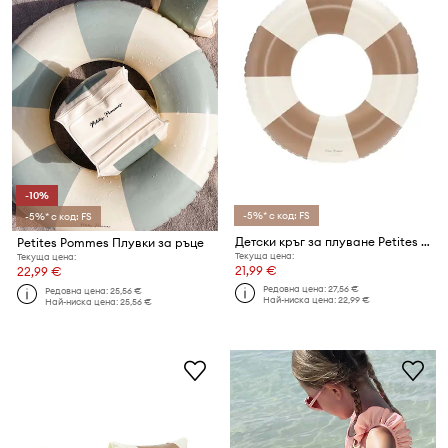
-10%
-5%* с код: FS
-5%* с код: FS
Детски кръг за плуване Petites Pommes OLIVIA 45CM
Petites Pommes Плувки за ръце
Текуща цена:
Текуща цена:
21,99 €
22,99 €
Редовна цена:
27,56 €
Редовна цена:
25,56 €
Най-ниска цена:
22,99 €
Най-ниска цена:
25,56 €