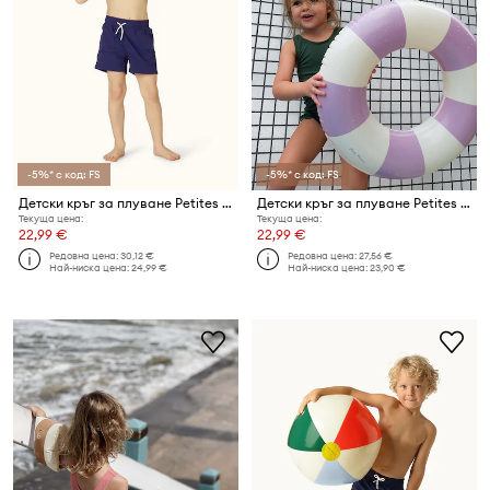
-5%* с код: FS
-5%* с код: FS
Детски кръг за плуване Petites Pommes ANNA 60CM
Детски кръг за плуване Petites Pommes OLIVIA 45CM
Текуща цена:
Текуща цена:
22,99 €
22,99 €
Редовна цена:
30,12 €
Редовна цена:
27,56 €
Най-ниска цена:
24,99 €
Най-ниска цена:
23,90 €