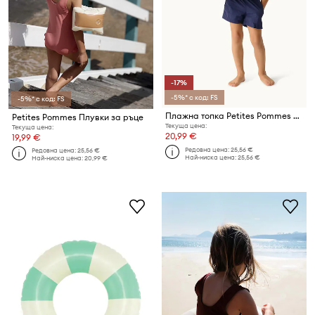
-17%
-5%* с код: FS
-5%* с код: FS
Плажна топка Petites Pommes OTTO BEACH BALL
Petites Pommes Плувки за ръце
Текуща цена:
Текуща цена:
20,99 €
19,99 €
Редовна цена:
25,56 €
Редовна цена:
25,56 €
Най-ниска цена:
25,56 €
Най-ниска цена:
20,99 €