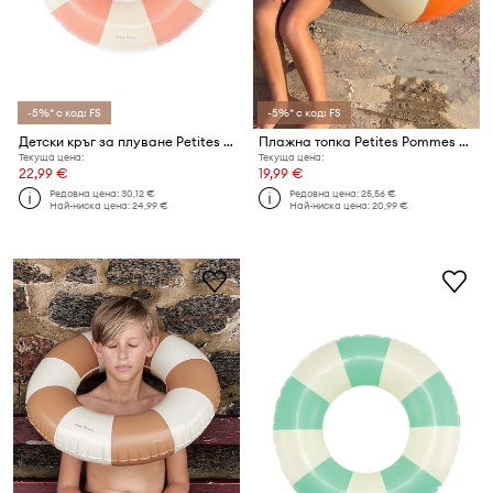
-5%* с код: FS
-5%* с код: FS
Детски кръг за плуване Petites Pommes ANNA 60CM
Плажна топка Petites Pommes OTTO BEACH BALL
Текуща цена:
Текуща цена:
22,99 €
19,99 €
Редовна цена:
30,12 €
Редовна цена:
25,56 €
Най-ниска цена:
24,99 €
Най-ниска цена:
20,99 €