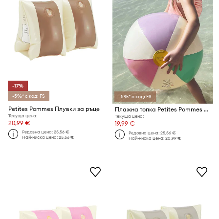
-17%
-5%* с код: FS
-5%* с код: FS
Petites Pommes Плувки за ръце
Плажна топка Petites Pommes OTTO BEACH BALL
Текуща цена:
Текуща цена:
20,99 €
19,99 €
Редовна цена:
25,56 €
Редовна цена:
25,56 €
Най-ниска цена:
25,56 €
Най-ниска цена:
20,99 €