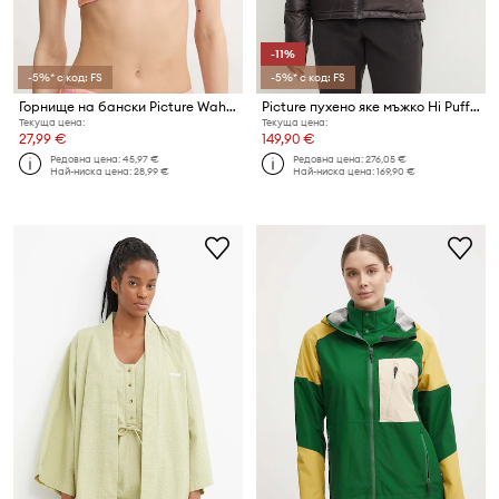
-11%
-5%* с код: FS
-5%* с код: FS
Горнище на бански Picture Wahine Top Print
Picture пухено яке мъжко Hi Puff Down
Текуща цена:
Текуща цена:
27,99 €
149,90 €
Редовна цена:
45,97 €
Редовна цена:
276,05 €
Най-ниска цена:
28,99 €
Най-ниска цена:
169,90 €