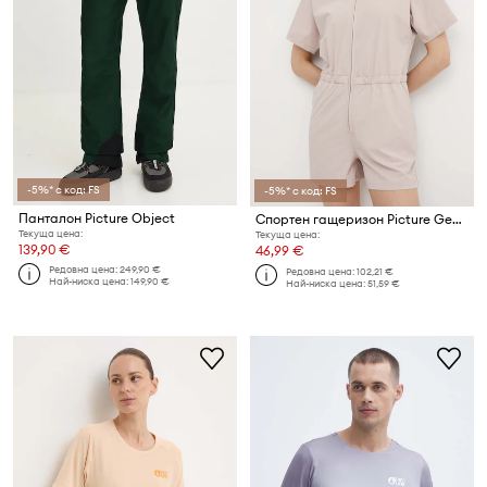
-5%* с код: FS
-5%* с код: FS
Панталон Picture Object
Спортен гащеризон Picture Genohas Stretch
Текуща цена:
Текуща цена:
139,90 €
46,99 €
Редовна цена:
249,90 €
Редовна цена:
102,21 €
Най-ниска цена:
149,90 €
Най-ниска цена:
51,59 €