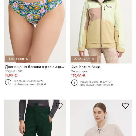
-5%* с код: FS
-5%* с код: FS
Долнище на бански с две лица Picture Soroya
Яке Picture Seen
Текуща цена:
Текуща цена:
19,99 €
179,90 €
Редовна цена:
36,76 €
Редовна цена:
352,74 €
Най-ниска цена:
20,99 €
Най-ниска цена:
189,90 €