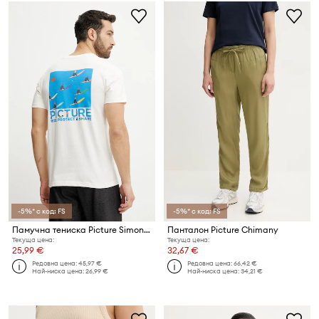
-5%* с код: FS
-5%* с код: FS
Памучна тениска Picture Simon Bailly 1
Панталон Picture Chimany
Текуща цена:
Текуща цена:
25,99 €
32,67 €
Редовна цена:
45,97 €
Редовна цена:
66,42 €
Най-ниска цена:
26,99 €
Най-ниска цена:
34,21 €