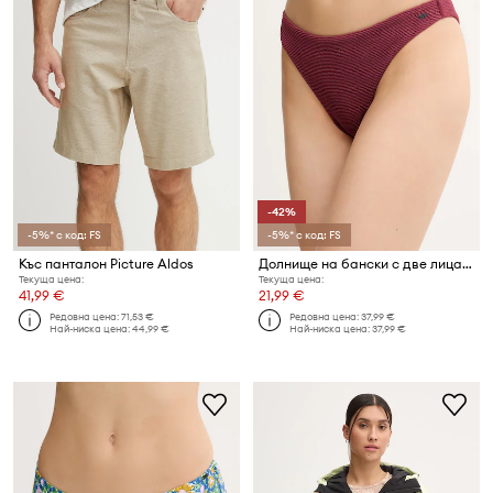
-42%
-5%* с код: FS
-5%* с код: FS
Къс панталон Picture Aldos
Долнище на бански с две лица Picture Wahine
Текуща цена:
Текуща цена:
41,99 €
21,99 €
Редовна цена:
71,53 €
Редовна цена:
37,99 €
Най-ниска цена:
44,99 €
Най-ниска цена:
37,99 €