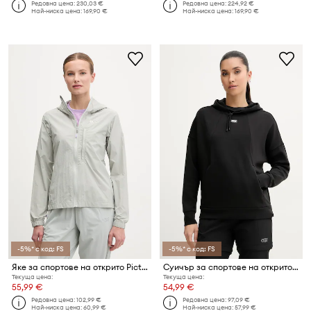
Редовна цена:
230,03 €
Редовна цена:
224,92 €
Най-ниска цена:
169,90 €
Най-ниска цена:
169,90 €
-5%* с код: FS
-5%* с код: FS
Яке за спортове на открито Picture Scale
Суичър за спортове на открито Picture Pluris
Текуща цена:
Текуща цена:
55,99 €
54,99 €
Редовна цена:
102,99 €
Редовна цена:
97,09 €
Най-ниска цена:
60,99 €
Най-ниска цена:
57,99 €