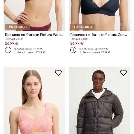
-5%* с код: FS
-5%* с код: FS
Горнище на бански Picture Wahine
Горнище на бански Picture Zendara
Текуща цена:
Текуща цена:
26,99 €
26,99 €
Редовна цена:
47,99 €
Редовна цена:
45,97 €
Най-ниска цена:
27,99 €
Най-ниска цена:
27,99 €