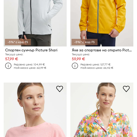
-5%* с код: FS
-5%* с код: FS
Спортен суичър Picture Shari
Яке за спортове на открито Picture Gerald
Текуща цена:
Текуща цена:
57,99 €
59,99 €
Редовна цена:
104,99 €
Редовна цена:
127,77 €
Най-ниска цена:
62,99 €
Най-ниска цена:
66,42 €