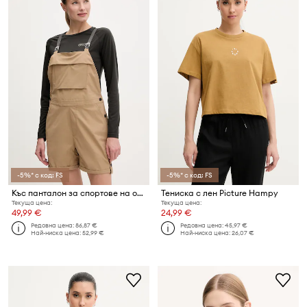
-5%* с код: FS
-5%* с код: FS
Къс панталон за спортове на открито Picture Foday
Тениска с лен Picture Hampy
Текуща цена:
Текуща цена:
49,99 €
24,99 €
Редовна цена:
86,87 €
Редовна цена:
45,97 €
Най-ниска цена:
52,99 €
Най-ниска цена:
26,07 €