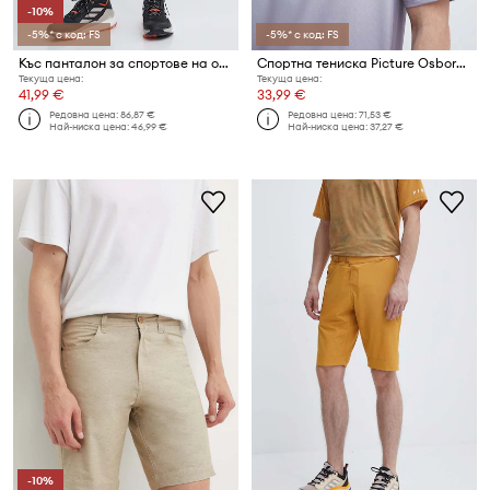
-10%
-5%* с код: FS
-5%* с код: FS
Къс панталон за спортове на открито Picture Vellir Long Stretch
Спортна тениска Picture Osborn Printed
Текуща цена:
Текуща цена:
41,99 €
33,99 €
Редовна цена:
86,87 €
Редовна цена:
71,53 €
Най-ниска цена:
46,99 €
Най-ниска цена:
37,27 €
-10%