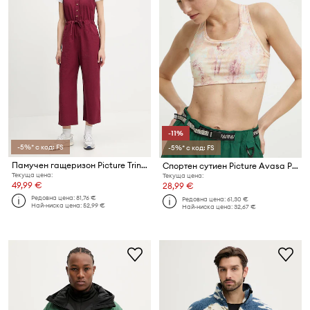
-11%
-5%* с код: FS
-5%* с код: FS
Памучен гащеризон Picture Trinket
Спортен сутиен Picture Avasa Printed
Текуща цена:
Текуща цена:
49,99 €
28,99 €
Редовна цена:
81,76 €
Редовна цена:
61,30 €
Най-ниска цена:
52,99 €
Най-ниска цена:
32,67 €