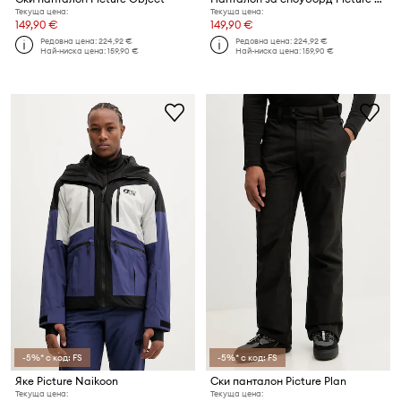
Текуща цена:
Текуща цена:
149,90 €
149,90 €
Редовна цена:
224,92 €
Редовна цена:
224,92 €
Най-ниска цена:
159,90 €
Най-ниска цена:
159,90 €
-5%* с код: FS
-5%* с код: FS
Яке Picture Naikoon
Ски панталон Picture Plan
Текуща цена:
Текуща цена: