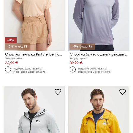
-11%
-5%* с код: FS
-5%* с код: FS
Спортна тениска Picture Ice Flow
Спортна блуза с дълги ръкави Picture Osborn Printed
Текуща цена:
Текуща цена:
26,99 €
39,99 €
Редовна цена:
61,30 €
Редовна цена:
86,87 €
Най-ниска цена:
30,63 €
Най-ниска цена:
44,43 €