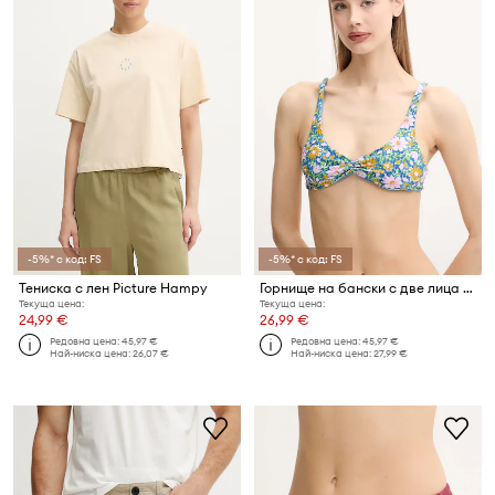
-5%* с код: FS
-5%* с код: FS
Тениска с лен Picture Hampy
Горнище на бански с две лица Picture Kalta
Текуща цена:
Текуща цена:
24,99 €
26,99 €
Редовна цена:
45,97 €
Редовна цена:
45,97 €
Най-ниска цена:
26,07 €
Най-ниска цена:
27,99 €