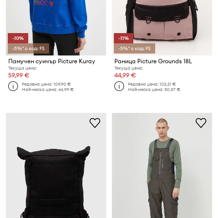
-10%
-11%
-5%* с код: FS
-5%* с код: FS
Памучен суичър Picture Kuray
Раница Picture Grounds 18L
Текуща цена:
Текуща цена:
59,99 €
44,99 €
Редовна цена:
109,90 €
Редовна цена:
102,21 €
Най-ниска цена:
66,99 €
Най-ниска цена:
50,57 €