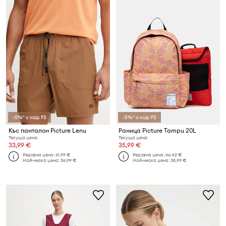
-5%* с код: FS
-5%* с код: FS
Къс панталон Picture Lenu
Раница Picture Tampu 20L
Текуща цена:
Текуща цена:
33,99 €
35,99 €
Редовна цена:
61,99 €
Редовна цена:
66,42 €
Най-ниска цена:
36,99 €
Най-ниска цена:
38,99 €