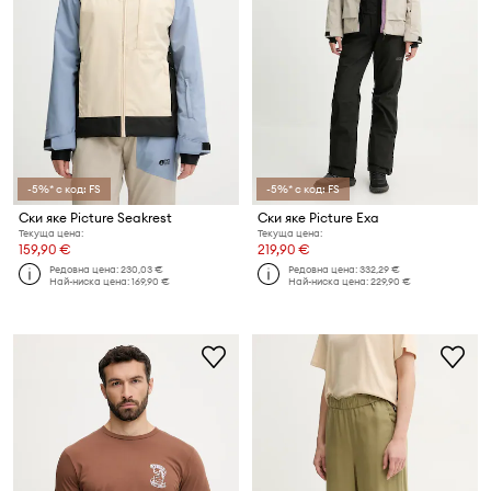
-5%* с код: FS
-5%* с код: FS
Ски яке Picture Seakrest
Ски яке Picture Exa
Текуща цена:
Текуща цена:
159,90 €
219,90 €
Редовна цена:
230,03 €
Редовна цена:
332,29 €
Най-ниска цена:
169,90 €
Най-ниска цена:
229,90 €