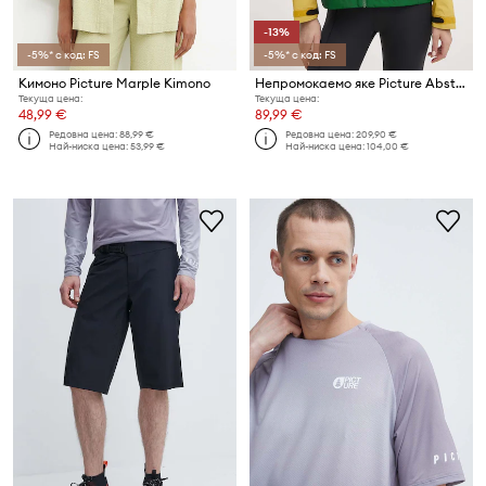
-13%
-5%* с код: FS
-5%* с код: FS
Кимоно Picture Marple Kimono
Непромокаемо яке Picture Abstral 2,5L
Текуща цена:
Текуща цена:
48,99 €
89,99 €
Редовна цена:
88,99 €
Редовна цена:
209,90 €
Най-ниска цена:
53,99 €
Най-ниска цена:
104,00 €