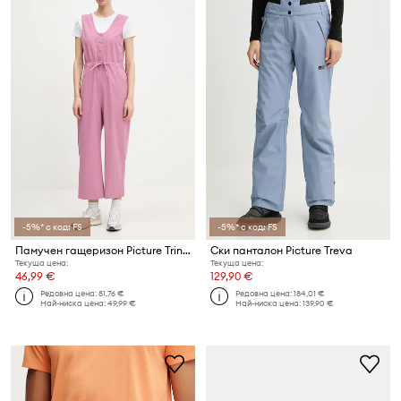
-5%* с код: FS
-5%* с код: FS
Памучен гащеризон Picture Trinket
Ски панталон Picture Treva
Текуща цена:
Текуща цена:
46,99 €
129,90 €
Редовна цена:
81,76 €
Редовна цена:
184,01 €
Най-ниска цена:
49,99 €
Най-ниска цена:
139,90 €