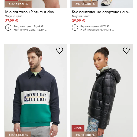
-5%* с код: FS
-5%* с код: FS
Къс панталон Picture Aldos
Къс панталон за спортове на открито Picture Vellir Stretch
Текуща цена:
Текуща цена:
37,99 €
39,99 €
Редовна цена:
76,64 €
Редовна цена:
81,76 €
Най-ниска цена:
42,39 €
Най-ниска цена:
44,43 €
-10%
-5%* с код: FS
-5%* с код: FS