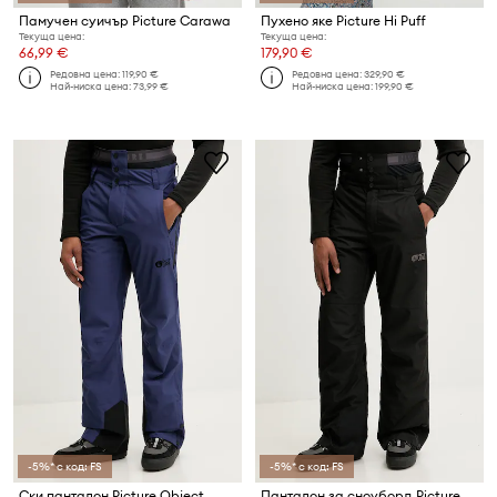
Памучен суичър Picture Carawa
Пухено яке Picture Hi Puff
Текуща цена:
Текуща цена:
66,99 €
179,90 €
Редовна цена:
119,90 €
Редовна цена:
329,90 €
Най-ниска цена:
73,99 €
Най-ниска цена:
199,90 €
-5%* с код: FS
-5%* с код: FS
Ски панталон Picture Object
Панталон за сноуборд Picture Akna