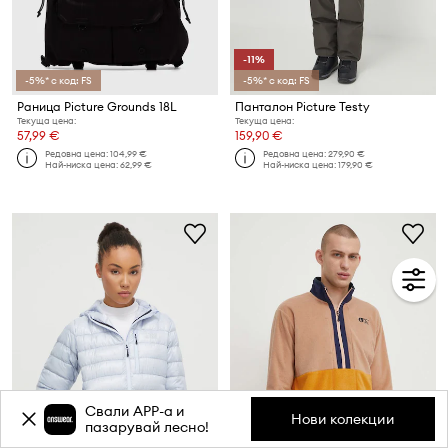
-11%
-5%* с код: FS
-5%* с код: FS
Раница Picture Grounds 18L
Панталон Picture Testy
Текуща цена:
Текуща цена:
57,99 €
159,90 €
Редовна цена:
104,99 €
Редовна цена:
279,90 €
Най-ниска цена:
62,99 €
Най-ниска цена:
179,90 €
Свали APP-a и
Нови колекции
пазарувай лесно!