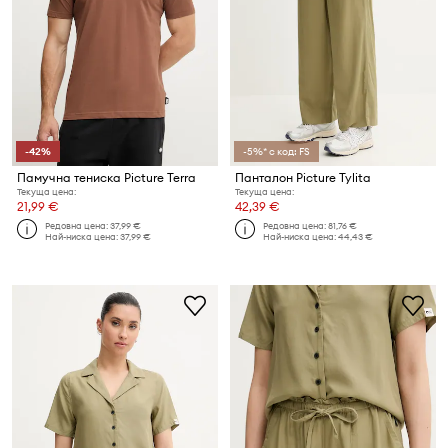
-42%
-5%* с код: FS
Памучна тениска Picture Terra
Панталон Picture Tylita
Текуща цена:
Текуща цена:
21,99 €
42,39 €
Редовна цена:
37,99 €
Редовна цена:
81,76 €
Най-ниска цена:
37,99 €
Най-ниска цена:
44,43 €