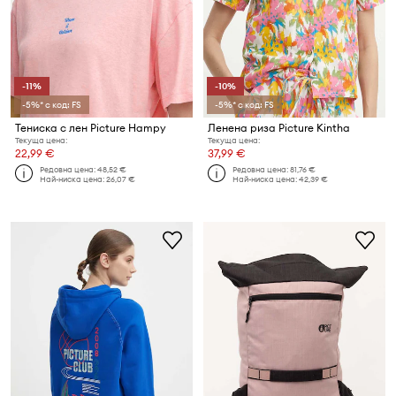
-11%
-10%
-5%* с код: FS
-5%* с код: FS
Тениска с лен Picture Hampy
Ленена риза Picture Kintha
Текуща цена:
Текуща цена:
22,99 €
37,99 €
Редовна цена:
48,52 €
Редовна цена:
81,76 €
Най-ниска цена:
26,07 €
Най-ниска цена:
42,39 €