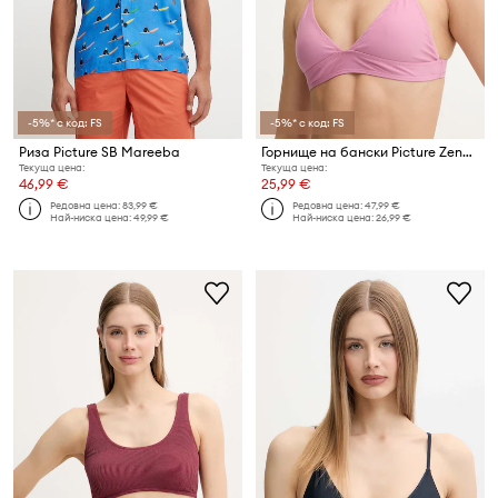
-5%* с код: FS
-5%* с код: FS
Риза Picture SB Mareeba
Горнище на бански Picture Zendara
Текуща цена:
Текуща цена:
46,99 €
25,99 €
Редовна цена:
83,99 €
Редовна цена:
47,99 €
Най-ниска цена:
49,99 €
Най-ниска цена:
26,99 €