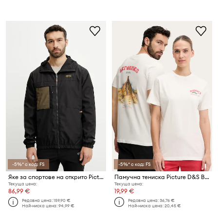
-5%* с код: FS
-5%* с код: FS
Яке за спортове на открито Picture Stall
Памучна тениска Picture D&S Bardenas
Текуща цена:
Текуща цена:
86,99 €
19,99 €
Редовна цена:
159,90 €
Редовна цена:
36,76 €
Най-ниска цена:
94,99 €
Най-ниска цена:
20,45 €