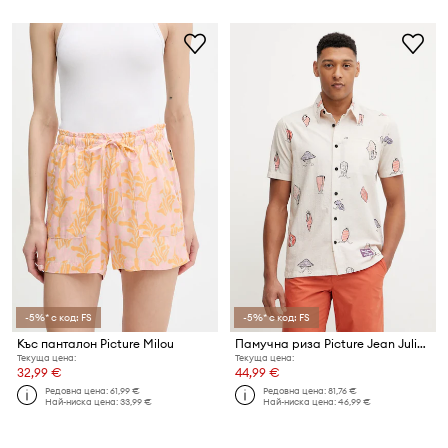
-5%* с код: FS
-5%* с код: FS
Къс панталон Picture Milou
Памучна риза Picture Jean Julien
Текуща цена:
Текуща цена:
32,99 €
44,99 €
Редовна цена:
61,99 €
Редовна цена:
81,76 €
Най-ниска цена:
33,99 €
Най-ниска цена:
46,99 €