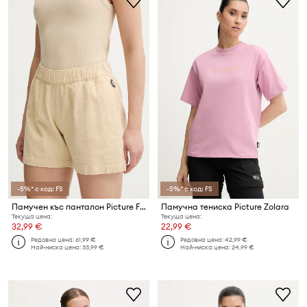
-5%* с код: FS
-5%* с код: FS
Памучен къс панталон Picture Flaros
Памучна тениска Picture Zolara
Текуща цена:
Текуща цена:
32,99 €
22,99 €
Редовна цена:
61,99 €
Редовна цена:
42,99 €
Най-ниска цена:
33,99 €
Най-ниска цена:
24,99 €