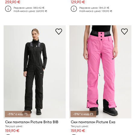
259,90 €
129,90 €
Редовна цена:
383,42 €
Редовна цена:
184,01 €
Най-ниска цена:
269,90 €
Най-ниска цена:
139,90 €
-5%* с код: FS
-5%* с код: FS
Ски панталон Picture Brita BIB
Ски панталон Picture Exa
Текуща цена:
Текуща цена:
159,90 €
159,90 €