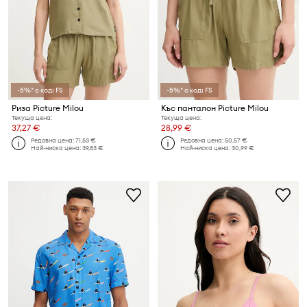
-5%* с код: FS
-5%* с код: FS
Риза Picture Milou
Къс панталон Picture Milou
Текуща цена:
Текуща цена:
37,27 €
28,99 €
Редовна цена:
71,53 €
Редовна цена:
50,57 €
Най-ниска цена:
39,83 €
Най-ниска цена:
30,99 €