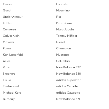
Guess
Lacoste
Gucci
Moschino
Under Armour
Fila
G-Star
Pepe Jeans
Converse
Marc Jacobs
Calvin Klein
Tommy Hilfiger
Mayoral
Diesel
Puma
Champion
Karl Lagerfeld
Mustang
Asics
Columbia
Vans
New Balance 327
Skechers
New Balance 530
Liu Jo
adidas Superstar
Timberland
adidas Gazelle
Michael Kors
adidas Ozweego
Burberry
New Balance 574