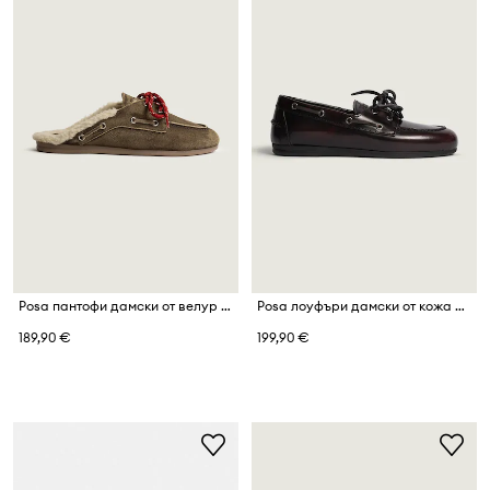
Posa пантофи дамски от велур Boat Loafer Mule
Posa лоуфъри дамски от кожа Boat Loafer
189,90 €
199,90 €