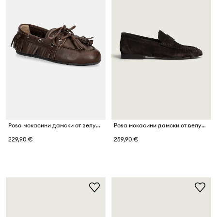
Posa мокасини дамски от велур Boat Loafer Native Tassel
Posa мокасини дамски от велур Penny Loafer
229,90 €
259,90 €