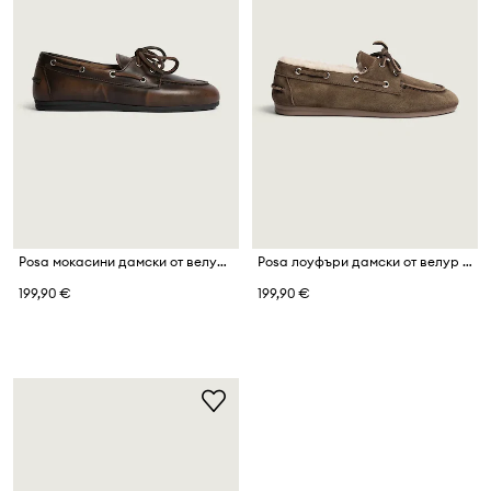
Posa мокасини дамски от велур Boat Loafer
Posa лоуфъри дамски от велур Boat Loafer
199,90 €
199,90 €