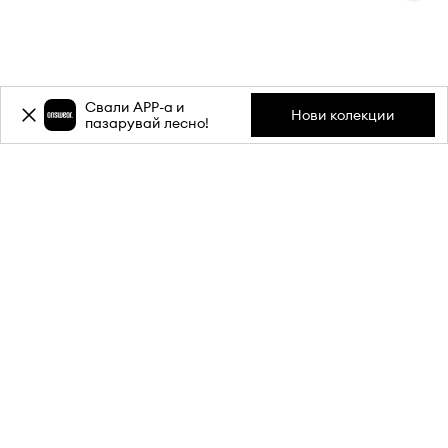
Свали APP-a и
Нови колекции
пазарувай лесно!
Абонирай се за бюлетина ни и
вземи
-20%
отстъпка** за
първата си поръчка.