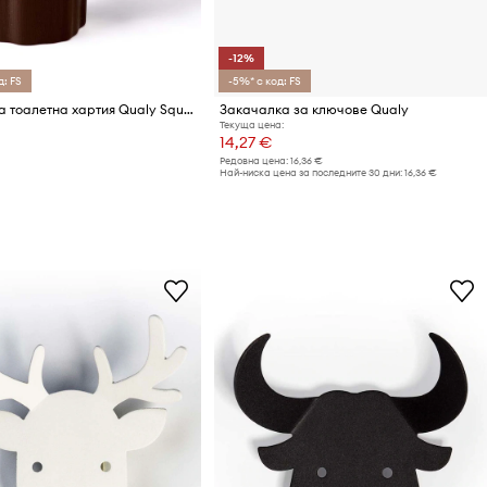
-12%
д: FS
-5%* с код: FS
Дозатор за тоалетна хартия Qualy Squirrel Tissue Log
Закачалка за ключове Qualy
Текуща цена:
14,27 €
Редовна цена:
16,36 €
Най-ниска цена за последните 30 дни:
16,36 €