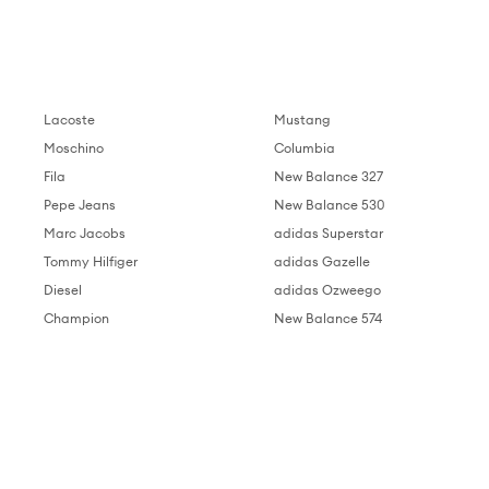
Lacoste
Mustang
Moschino
Columbia
Fila
New Balance 327
Pepe Jeans
New Balance 530
Marc Jacobs
adidas Superstar
Tommy Hilfiger
adidas Gazelle
Diesel
adidas Ozweego
Champion
New Balance 574