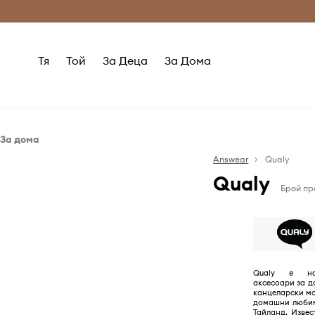
Само оригинални продукти
Безплатни доставка
Тя
Той
За Деца
За Дома
За дома
Баня
Answear
Qualy
Qualy
Всекидневна и спалня
Аксесоари за баня
Брой пр
Кухня и бар
Съхранение и организация
Аксесоари за вино
Готвене и печене
Чаши
Qualy е на
аксесоари за д
канцеларски ма
домашни любим
Тайланд. Извес