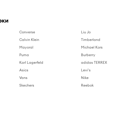
рки
Converse
Liu Jo
Calvin Klein
Timberland
Mayoral
Michael Kors
Puma
Burberry
Karl Lagerfeld
adidas TERREX
Asics
Levi's
Vans
Nike
Skechers
Reebok