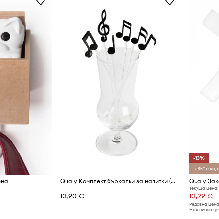
-13%
-5%* с код:
ена
Qualy Комплект бъркалки за напитки (6 броя)
Qualy За
Текуща цена:
13,90 €
13,29 €
Редовна цена
Най-ниска цен