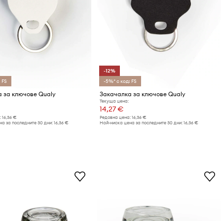
-12%
 FS
-5%* с код: FS
 за ключове Qualy
Закачалка за ключове Qualy
Текуща цена:
14,27 €
:
16,36 €
Редовна цена:
16,36 €
а за последните 30 дни:
16,36 €
Най-ниска цена за последните 30 дни:
16,36 €