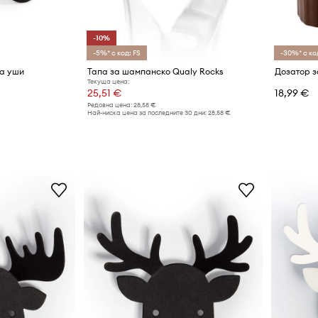
-10%
-5%* с код: FS
-30%* с ко
за уши
Тапа за шампанско Qualy Rocks
Текуща цена:
25,51 €
18,99 €
Редовна цена:
28,58 €
Най-ниска цена за последните 30 дни:
28,58 €