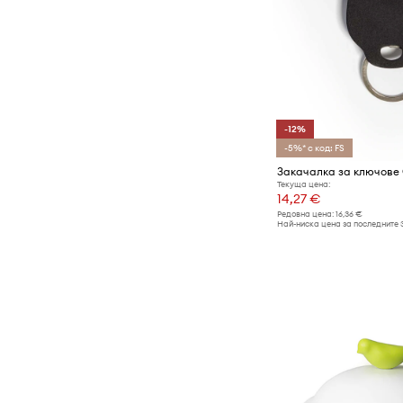
-12%
-5%* с код: FS
Закачалка за ключове
Текуща цена:
14,27 €
Редовна цена:
16,36 €
Най-ниска цена за последните 