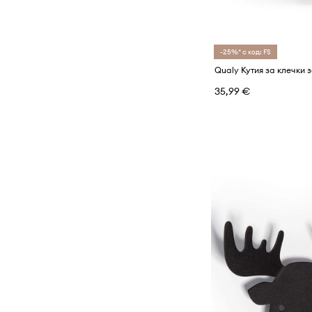
-25%* с код: FS
Qualy Кутия за клечки 
35,99 €