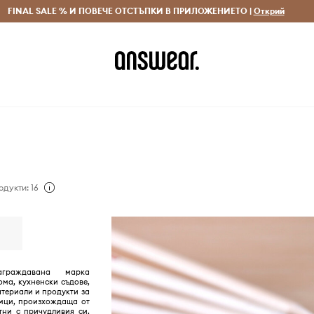
 и връщане за поръчки над 70 EUR
FINAL SALE % И ПОВЕЧЕ ОТСТЪПКИ В ПРИЛОЖЕНИЕТО |
Доставка 1-5 дни
Открий
Сп
одукти: 16
граждавана марка
ома, кухненски съдове,
териали и продукти за
ци, произхождаща от
тни с причудливия си,