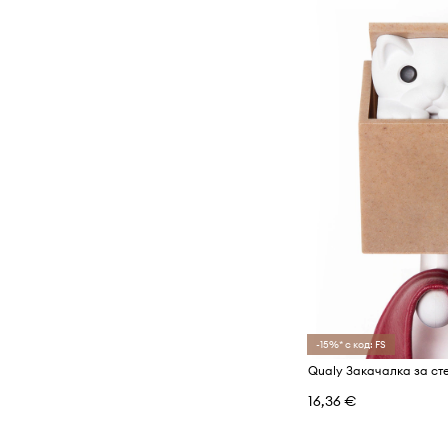
-15%* с код: FS
Qualy Закачалка за ст
16,36 €