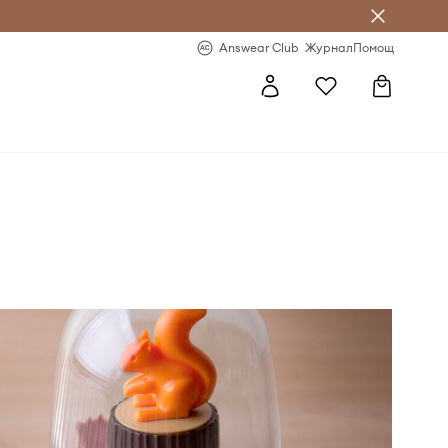
естявай с Answear Club
-20% за първа поръчка
Answear Club
Журнал
Помощ