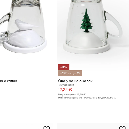
-11%
-5%* с код: FS
а с капак
Qualy чаша с капак
Текуща цена:
12,22 €
Редовна цена:
13,80 €
Най-ниска цена за последните 30 дни:
13,80 €