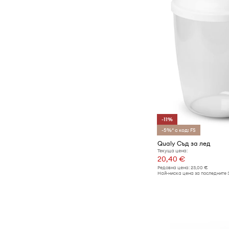
-11%
-5%* с код: FS
Qualy Съд за лед
Текуща цена:
20,40 €
Редовна цена:
23,00 €
Най-ниска цена за последните 