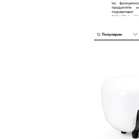
но функциона
продуктите 
подчертават
деликатно пр
екологична осв
Популярни