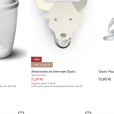
-31%
-5%* с код: FS
Закачалка за ключове Qualy
Qualy Чаш
Текуща цена:
11,24 €
13,80 €
Редовна цена:
16,36 €
30 дни:
23,00 €
Най-ниска цена за последните 30 дни:
16,36 €