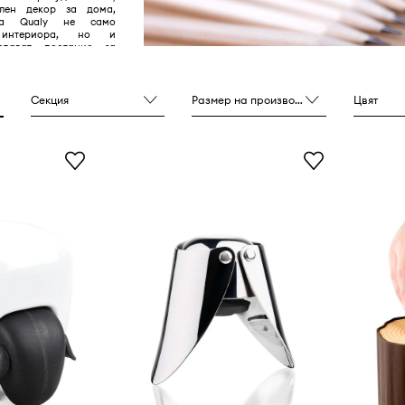
лен декор за дома,
на Qualy не само
 интериора, но и
едават послание за
едоменост.
Секция
Размер на производителя
Цвят