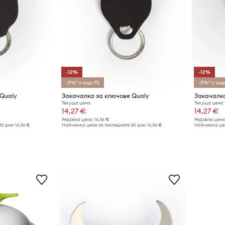
-12%
-12%
-5%* с код: FS
-5%* с код:
 Qualy
Закачалка за ключове Qualy
Закачалка
Текуща цена:
Текуща цена:
14,27 €
14,27 €
Редовна цена:
16,36 €
Редовна цена
30 дни:
16,36 €
Най-ниска цена за последните 30 дни:
16,36 €
Най-ниска цен