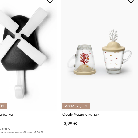
 FS
-30%* с код: FS
качалка
Qualy Чаша с капак
13,99 €
:
15,33 €
а за последните 30 дни:
15,33 €