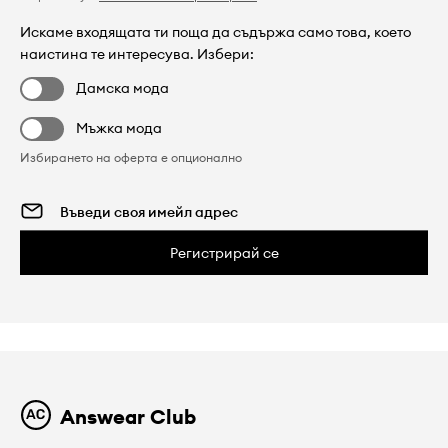
Искаме входящата ти поща да съдържа само това, което
наистина те интересува. Избери:
Дамска мода
Мъжка мода
Избирането на оферта е опционално
Регистрирай се
Answear Club