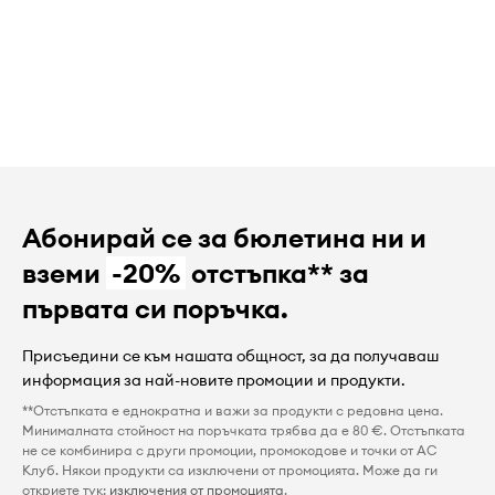
Абонирай се за бюлетина ни и
вземи
-20%
отстъпка** за
първата си поръчка.
Присъедини се към нашата общност, за да получаваш
информация за най-новите промоции и продукти.
**Отстъпката е еднократна и важи за продукти с редовна цена.
Минималната стойност на поръчката трябва да е 80 €. Отстъпката
не се комбинира с други промоции, промокодове и точки от AC
Клуб. Някои продукти са изключени от промоцията. Може да ги
откриете тук:
изключения от промоцията
.