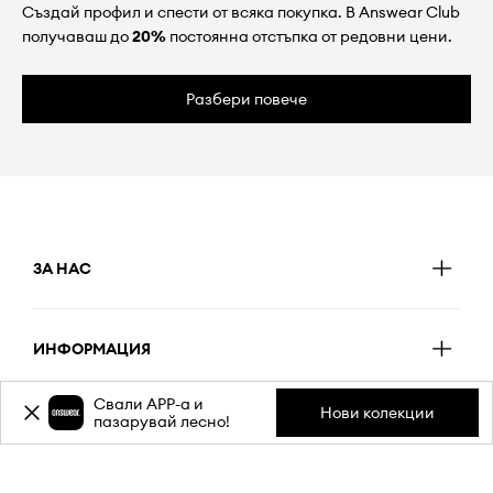
Създай профил и спести от всяка покупка. В Answear Club
получаваш до
20%
постоянна отстъпка от редовни цени.
Разбери повече
ЗА НАС
ИНФОРМАЦИЯ
Свали APP-a и
Нови колекции
пазарувай лесно!
ОБСЛУЖВАНЕ НА КЛИЕНТИ