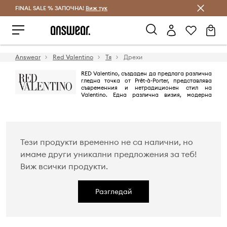
FINAL SALE % ЗАПОЧНА!
Спестявай с Answear Club
Виж тук
Answear
Red Valentino
Тя
Дрехи
RED Valentino, създаден да предлага различна
гледна точка от Prêt-à-Porter, представлява
съвременния и нетрадиционен стил на
Valentino. Една различна визия, модерна
приказка, съставена от оригинални творения, непромокаеми
материи, елегантни облицовки и детайли, в които се появяват всички
отличителни черти на Maison.
Maison предлага и разнообразие от аромати, часовници,
Тези продукти временно не са налични, но
имаме други уникални предложения за теб!
Виж всички продукти.
Разгледай