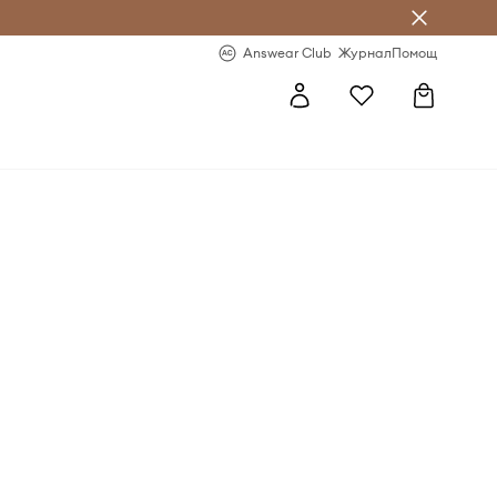
естявай с Answear Club
-20% за първа поръчка
Answear Club
Журнал
Помощ