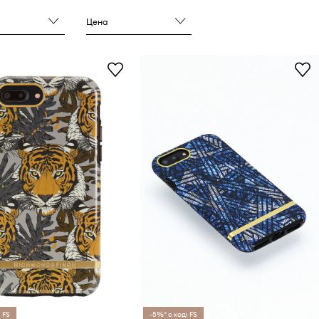
Цена
 FS
-5%* с код: FS