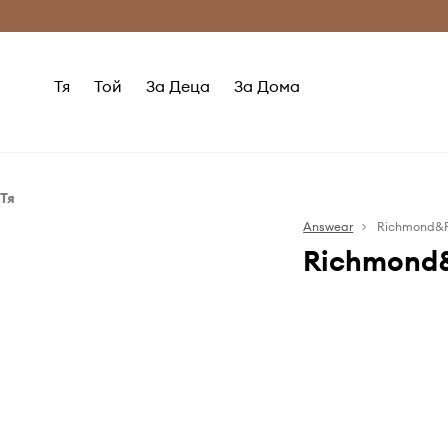
Само оригинални продукти
Безплатни доставка
Тя
Той
За Деца
За Дома
Тя
Аксесоари
Answear
Richmond&F
Richmond
Кейсове и калъфи
Richmond & F
аксесоари о
разбира, че те
за всеки в д
създава елеган
аксесоари за 
дизайн, вдъх
мода. Широк