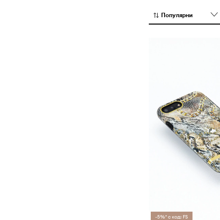
калъфи за теле
предлагат по 
Популярни
страни. Израз
от Richmond & F
-5%* с код: FS