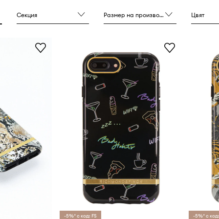
фони за жени и мъже се
целия свят в над 50
Секция
Размер на производителя
Цвят
ете себе си с артикул
inch!
-5%* с код: FS
-5%* с код: