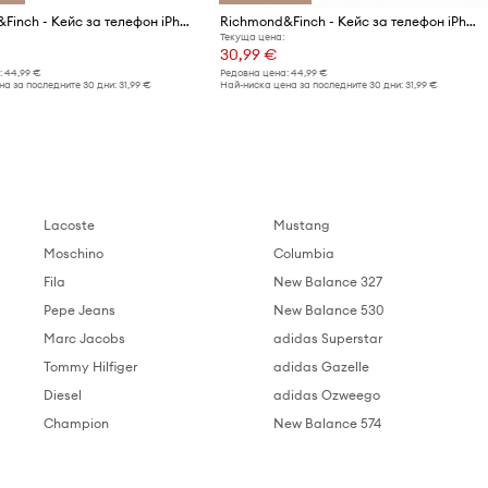
Richmond&Finch - Кейс за телефон iPhone 6/6s/7/8 PLUS
Richmond&Finch - Кейс за телефон iPhone 6/6s/7/8 PLUS
Текуща цена:
30,99 €
:
44,99 €
Редовна цена:
44,99 €
а за последните 30 дни:
31,99 €
Най-ниска цена за последните 30 дни:
31,99 €
Lacoste
Mustang
Moschino
Columbia
Fila
New Balance 327
Pepe Jeans
New Balance 530
Marc Jacobs
adidas Superstar
Tommy Hilfiger
adidas Gazelle
Diesel
adidas Ozweego
Champion
New Balance 574