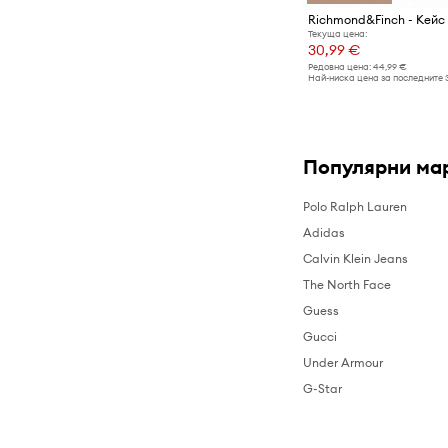
Текуща цена:
30,99 €
Редовна цена:
44,99 €
Най-ниска цена за последните 
Популярни ма
Polo Ralph Lauren
Adidas
Calvin Klein Jeans
The North Face
Guess
Gucci
Under Armour
G-Star