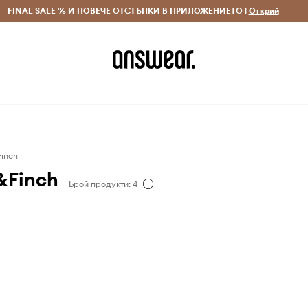
 и връщане за поръчки над 70 EUR
FINAL SALE % И ПОВЕЧЕ ОТСТЪПКИ В ПРИЛОЖЕНИЕТО |
Доставка 1-5 дни
Открий
Сп
inch
&Finch
Брой продукти: 4
inch е марка за тех
т Швеция. Бтандът
лефонът е много важен
нешни дни и затова
тни и защитни калъфи и
мобилни устройства с
новен от последната
а гама от уникални