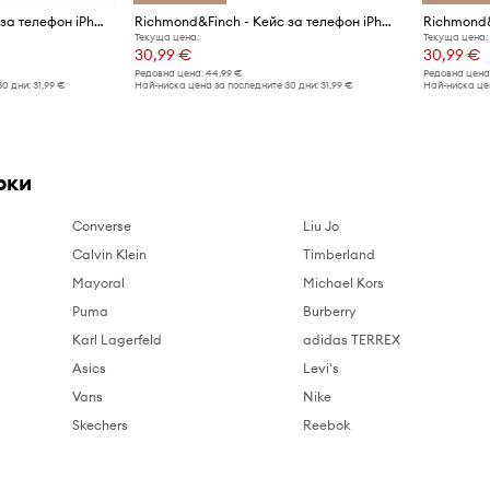
Richmond&Finch - Кейс за телефон iPhone 6/6s/7/8 PLUS
Richmond&Finch - Кейс за телефон iPhone 6/6s/7/8 Plus
Текуща цена:
Текуща цена:
30,99 €
30,99 €
Редовна цена:
44,99 €
Редовна цена
30 дни:
31,99 €
Най-ниска цена за последните 30 дни:
31,99 €
Най-ниска цен
рки
Converse
Liu Jo
Calvin Klein
Timberland
Mayoral
Michael Kors
Puma
Burberry
Karl Lagerfeld
adidas TERREX
Asics
Levi's
Vans
Nike
Skechers
Reebok