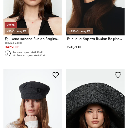
-22%
-5%* с код: FS
-25%* с код: FS
Дънкова капела Ruslan Baginskiy Ruslan Baginskiy Denim Cowboy Hat
Вълнена барета Ruslan Baginskiy Beret
Текуща цена:
349,90 €
260,71 €
Редовна цена:
449,90 €
Най-ниска цена:
449,90 €