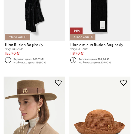
-14%
-5%* с код: FS
-5%* с код: FS
Шал Ruslan Baginskiy
Шал с вълна Ruslan Baginskiy
Текуща цена:
Текуща цена:
155,90 €
119,90 €
Редовна цена:
260,71 €
Редовна цена:
194,24 €
Най-ниска цена:
159,90 €
Най-ниска цена:
139,90 €