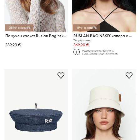
-25%* с код: FS
-5%* с код: FS
Памучен каскет Ruslan Baginskiy Baker Boy Cap
RUSLAN BAGINSKIY капела с широка периферия дамска от сплетена материя Foldable Hat
Текуща цена:
289,90 €
369,90 €
Редовна цена:
529,90 €
Най-ниска цена:
409,90 €