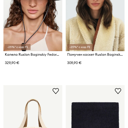
-25%* с код: FS
-25%* с код: FS
Капела Ruslan Baginskiy Fedora Hat
Памучен каскет Ruslan Baginskiy Baker Boy Cap
329,90 €
309,90 €