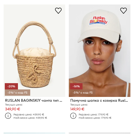
-20%
-16%
-5%* с код: FS
-5%* с код: FS
RUSLAN BAGINSKIY чанта тип кошница дамска от сплетена материя
Памучна шапка с козирка Ruslan Baginskiy Baseball Cap
Текуща цена:
Текуща цена:
349,90 €
149,90 €
Редовна цена:
439,90 €
Редовна цена:
179,90 €
Най-ниска цена:
439,90 €
Най-ниска цена:
179,90 €