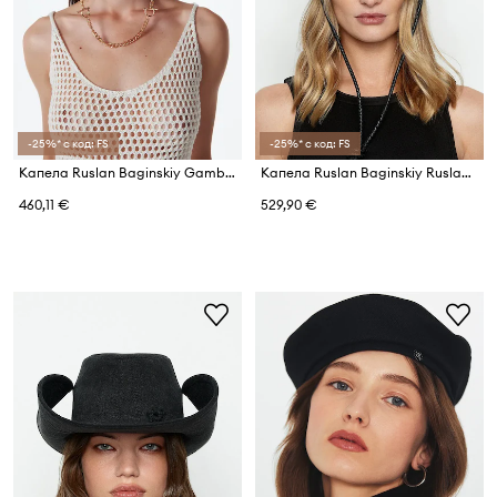
-25%* с код: FS
-25%* с код: FS
Капела Ruslan Baginskiy Gambler Hat
Капела Ruslan Baginskiy Ruslan Baginskiy Cowboy Hat with Leather Trim
460,11 €
529,90 €