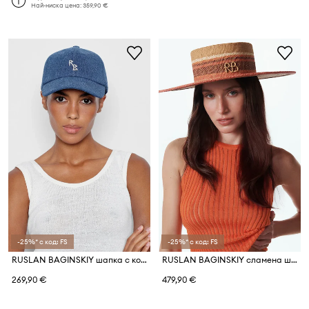
Най-ниска цена:
359,90 €
-25%* с код: FS
-25%* с код: FS
RUSLAN BAGINSKIY шапка с козирка дамска от деним
RUSLAN BAGINSKIY сламена шапка дамска от сплетена материя Canotier Hat
269,90 €
479,90 €