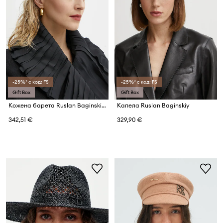
-25%* с код: FS
-25%* с код: FS
Gift Box
Gift Box
Кожена барета Ruslan Baginskiy
Капела Ruslan Baginskiy
342,51 €
329,90 €