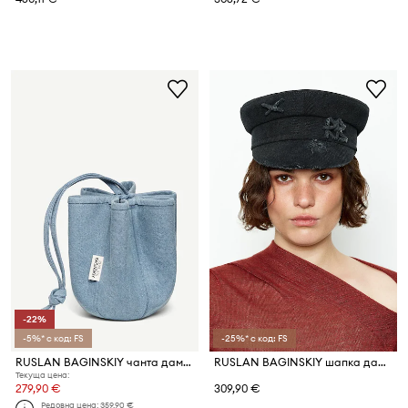
-22%
-5%* с код: FS
-25%* с код: FS
RUSLAN BAGINSKIY чанта дамска от деним Ruslan Baginskiy Denim HatBag
RUSLAN BAGINSKIY шапка дамска от деним Ruslan Baginskiy Distressed Denim Baker Boy Cap
Текуща цена:
279,90 €
309,90 €
Редовна цена:
359,90 €