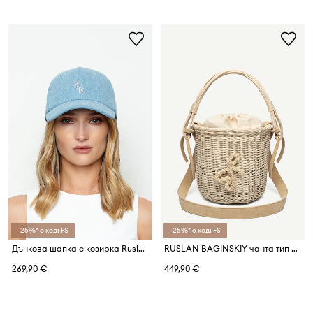
-25%* с код: FS
-25%* с код: FS
Дънкова шапка с козирка Ruslan Baginskiy
RUSLAN BAGINSKIY чанта тип кошница дамска от сплетена материя
269,90 €
449,90 €