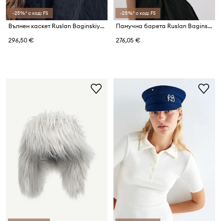
-25%* с код: FS
-25%* с код: FS
Вълнен каскет Ruslan Baginskiy Baker Boy Cap
Памучна барета Ruslan Baginskiy Beret
296,50 €
276,05 €