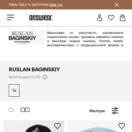
FINAL SALE % ЗАПОЧНА!
Спестявай с Answear Club
Виж тук
Вдъхновен от изкуството, украинските
национални носии, архивни семейни снимки
и винтидж модни снимки, Руслан смело
експериментира с традиционните форми и
създава шапки в духа на времето - удобни, утилитарни, модерни.
RUSLAN BAGINSKIY
Брой продукти: 83
тя
Филтри