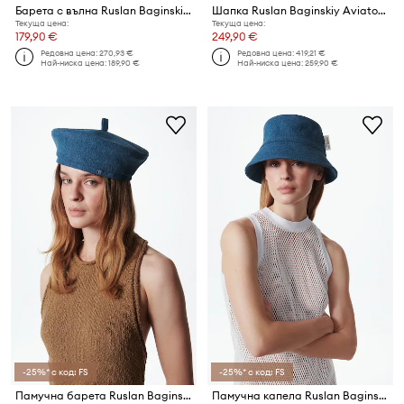
Барета с вълна Ruslan Baginskiy Beret
Шапка Ruslan Baginskiy Aviator Hat
Текуща цена:
Текуща цена:
179,90 €
249,90 €
Редовна цена:
270,93 €
Редовна цена:
419,21 €
Най-ниска цена:
189,90 €
Най-ниска цена:
259,90 €
-25%* с код: FS
-25%* с код: FS
Памучна барета Ruslan Baginskiy Beret
Памучна капела Ruslan Baginskiy Bucket Hat