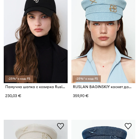
-25%* с код: FS
-25%* с код: FS
Памучна шапка с козирка Ruslan Baginskiy Baseball Cap
RUSLAN BAGINSKIY каскет дамски от деним Denim Baker Boy Cap
230,03 €
359,90 €