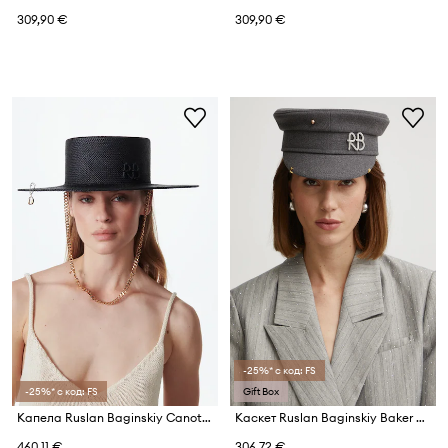
309,90 €
309,90 €
-25%* с код: FS
-25%* с код: FS
Gift Box
Капела Ruslan Baginskiy Canotier Hat
Каскет Ruslan Baginskiy Baker Boy Cap
460,11 €
306,72 €