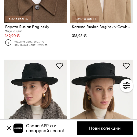
-5%* с код: FS
-25%* с код: FS
Барета Ruslan Baginskiy
Капела Ruslan Baginskiy Cowboy Hat
Текуща цена:
169,90 €
316,95 €
Редовна цена:
260,71 €
Най-ниска цена:
179,90 €
Свали APP-a и
Нови колекции
пазарувай лесно!