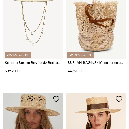
-25%* с код: FS
-25%* с код: FS
Капела Ruslan Baginskiy Boater Hat
RUSLAN BAGINSKIY чанта дамска от сплетена материя The HatBag
539,90 €
449,90 €