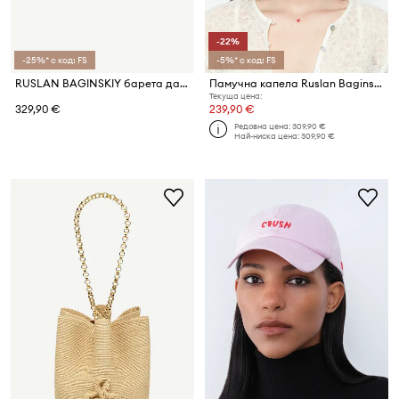
-22%
-25%* с код: FS
-5%* с код: FS
RUSLAN BAGINSKIY барета дамска от деним Beret
Памучна капела Ruslan Baginskiy Ruslan Baginskiy Logo Patch Bucket Hat
Текуща цена:
329,90 €
239,90 €
Редовна цена:
309,90 €
Най-ниска цена:
309,90 €