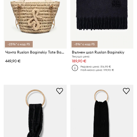
-25%* с код: FS
-5%* с код: FS
Чанта Ruslan Baginskiy Tote Bag
Вълнен шал Ruslan Baginskiy
Текуща цена:
449,90 €
189,90 €
Редовна цена:
316,95 €
Най-ниска цена:
199,90 €