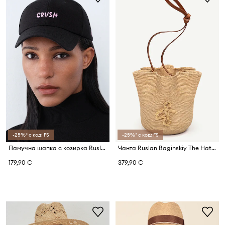
-25%* с код: FS
-25%* с код: FS
Памучна шапка с козирка Ruslan Baginskiy Baseball Cap
Чанта Ruslan Baginskiy The HatBag
179,90 €
379,90 €