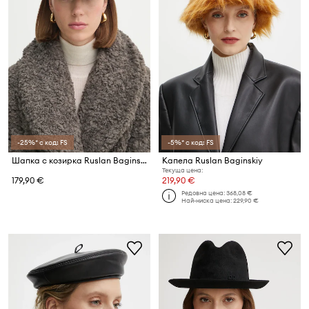
-25%* с код: FS
-5%* с код: FS
Шапка с козирка Ruslan Baginskiy Monogram-embellished Baseball Cap
Капела Ruslan Baginskiy
Текуща цена:
179,90 €
219,90 €
Редовна цена:
368,08 €
Най-ниска цена:
229,90 €