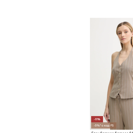
-11%
-5%* с код: FS