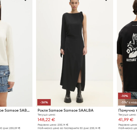
-10%
-36%
-5%* с код:
Вълнена жилетка Samsoe Samsoe SABOSTON
Рокля Samsoe Samsoe SAALBA
Текуща цена:
Текуща цена:
148,22 €
41,99 €
Редовна цена:
235,14 €
Редовна цена
30 дни:
255,59 €
Най-ниска цена за последните 30 дни:
235,14 €
Най-ниска цен