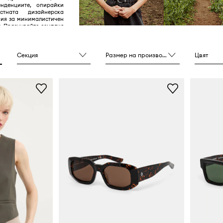
нденциите, опирайки
тната дизайнерска
ния за минималистичен
л. Празнувайте семплия
лъхащ от съвременните
тени с новата класика
Samsøe Samsøe!
Секция
Размер на производителя
Цвят