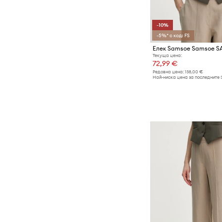
-10%
-5%* с код: FS
Елек Samsoe Samsoe
Текуща цена:
72,99 €
Редовна цена:
138,00 €
Най-ниска цена за последните 