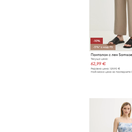
-10%
-5%* с код: FS
Текуща цена:
62,99 €
Редовна цена:
129,90 €
Най-ниска цена за последните 