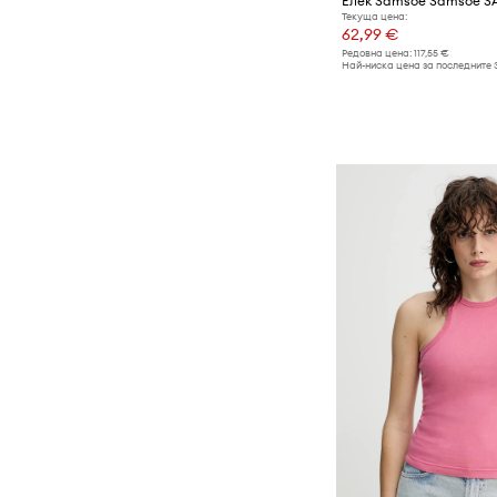
Елек Samsoe Samsoe 
Текуща цена:
62,99 €
Редовна цена:
117,55 €
Най-ниска цена за последните 