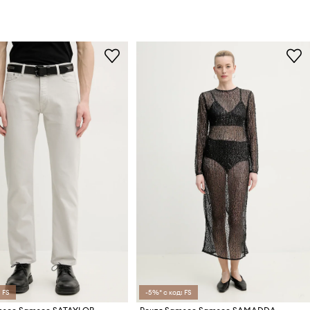
 FS
-5%* с код: FS