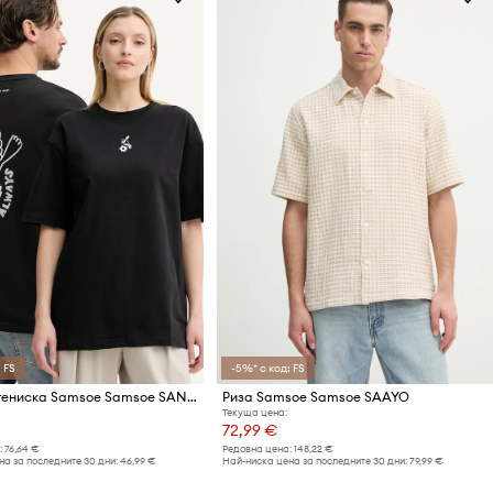
 FS
-5%* с код: FS
Памучна тениска Samsoe Samsoe SANATURE
Риза Samsoe Samsoe SAAYO
Текуща цена:
72,99 €
:
76,64 €
Редовна цена:
148,22 €
а за последните 30 дни:
46,99 €
Най-ниска цена за последните 30 дни:
79,99 €