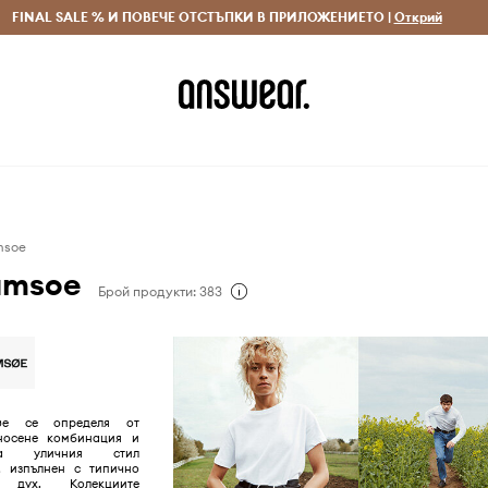
 и връщане за поръчки над 70 EUR
FINAL SALE % И ПОВЕЧЕ ОТСТЪПКИ В ПРИЛОЖЕНИЕТО |
Доставка 1-5 дни
Открий
Сп
msoe
amsoe
Брой продукти: 383
øe се определя от
носене комбинация и
на уличния стил
, изпълнен с типично
и дух. Колекциите