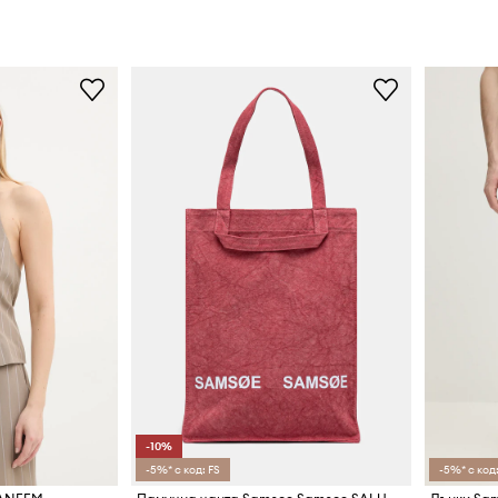
-10%
-5%* с код: FS
-5%* с код: