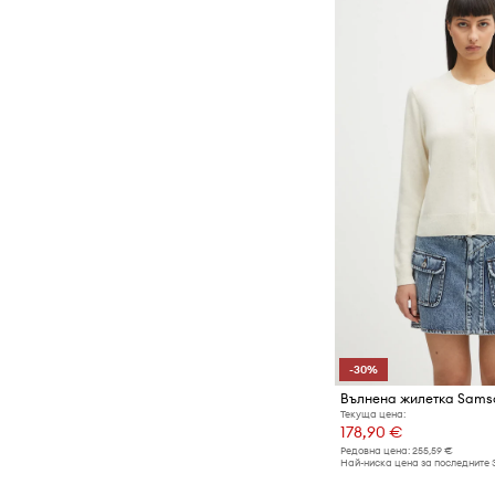
-30%
Текуща цена:
178,90 €
Редовна цена:
255,59 €
Най-ниска цена за последните 