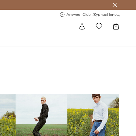
естявай с Answear Club
-20% за първа поръчка
Answear Club
Журнал
Помощ