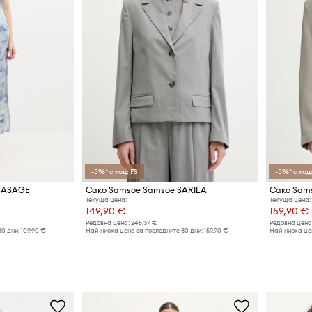
-5%* с код: FS
-5%* с код:
 SASAGE
Сако Samsoe Samsoe SARILA
Сако Sam
Текуща цена:
Текуща цена:
149,90 €
159,90 €
Редовна цена:
245,37 €
Редовна цена
30 дни:
109,90 €
Най-ниска цена за последните 30 дни:
159,90 €
Най-ниска цен