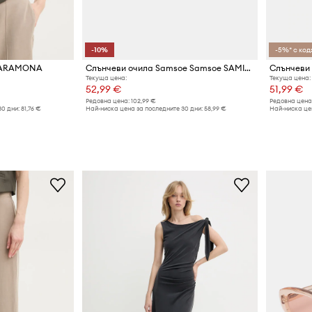
-10%
-5%* с код:
 SARAMONA
Слънчеви очила Samsoe Samsoe SAMILO
Текуща цена:
Текуща цена:
52,99 €
51,99 €
Редовна цена:
102,99 €
Редовна цена
30 дни:
81,76 €
Най-ниска цена за последните 30 дни:
58,99 €
Най-ниска цен