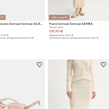
 FS
-5%* с код: FS
Слънчеви очила Samsoe Samsoe SAJESSIE
Рокля Samsoe Samsoe SAHIRA
Текуща цена:
109,90 €
:
97,09 €
Редовна цена:
184,01 €
а за последните 30 дни:
56,19 €
Най-ниска цена за последните 30 дни:
119,90 €