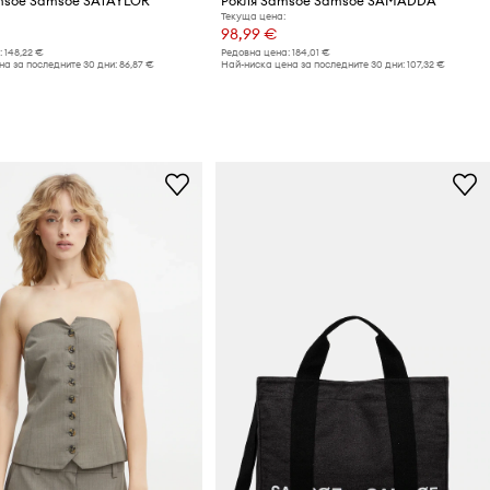
msoe Samsoe SATAYLOR
Рокля Samsoe Samsoe SAMADDA
Текуща цена:
98,99 €
:
148,22 €
Редовна цена:
184,01 €
а за последните 30 дни:
86,87 €
Най-ниска цена за последните 30 дни:
107,32 €