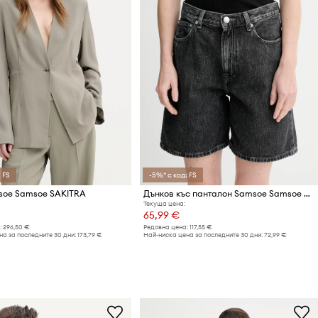
 FS
-5%* с код: FS
soe Samsoe SAKITRA
Дънков къс панталон Samsoe Samsoe SASHELLY
Текуща цена:
65,99 €
:
296,50 €
Редовна цена:
117,55 €
а за последните 30 дни:
173,79 €
Най-ниска цена за последните 30 дни:
72,99 €