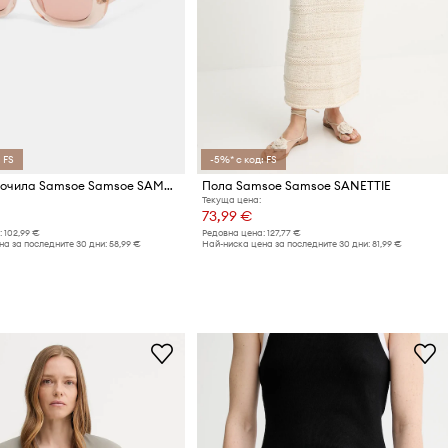
 FS
-5%* с код: FS
Слънчеви очила Samsoe Samsoe SAMAEVE
Пола Samsoe Samsoe SANETTIE
Текуща цена:
73,99 €
:
102,99 €
Редовна цена:
127,77 €
а за последните 30 дни:
58,99 €
Най-ниска цена за последните 30 дни:
81,99 €