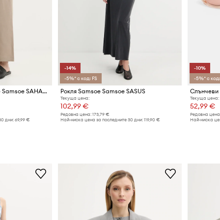
-14%
-10%
-5%* с код: FS
-5%* с код:
Панталон с лен Samsoe Samsoe SAHANI
Рокля Samsoe Samsoe SASUS
Текуща цена:
Текуща цена:
102,99 €
52,99 €
Редовна цена:
173,79 €
Редовна цена
30 дни:
69,99 €
Най-ниска цена за последните 30 дни:
119,90 €
Най-ниска цен