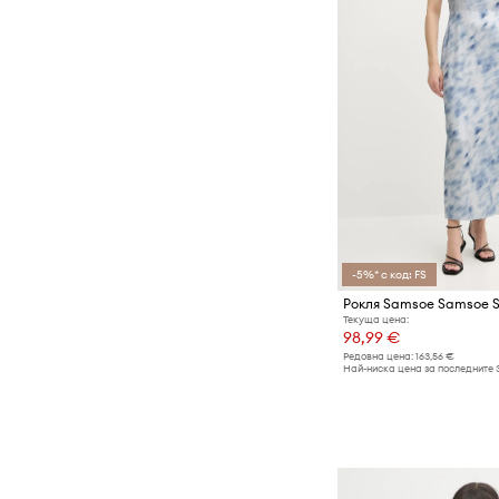
-5%* с код: FS
Рокля Samsoe Samsoe
Текуща цена:
98,99 €
Редовна цена:
163,56 €
Най-ниска цена за последните 