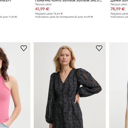
SANEEM
Памучна чанта Samsoe Samsoe SALUCCA
Дънки Sa
Текуща цена:
Текуща цена:
41,99 €
78,99 €
Редовна цена:
76,64 €
Редовна цена
30 дни:
71,53 €
Най-ниска цена за последните 30 дни:
46,99 €
Най-ниска цен