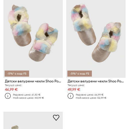
-5%* с код: FS
-5%* с код: FS
Детски велурени чехли Shoo Pom
Детски велурени чехли Shoo Pom
Текуща цена:
Текуща цена:
46,99 €
49,99 €
Редовна цена:
61,30 €
Редовна цена:
66,99 €
Най-ниска цена:
48,99 €
Най-ниска цена:
52,99 €