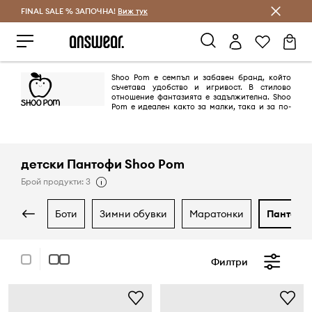
FINAL SALE % ЗАПОЧНА!
Спестявай с Answear Club
Виж тук
Shoo Pom е семпъл и забавен бранд, който
съчетава удобство и игривост. В стилово
отношение фантазията е задължителна. Shoo
Pom е идеален както за малки, така и за по-
големи деца!
детски Пантофи Shoo Pom
Брой продукти: 3
боти
зимни обувки
маратонки
пантофи
Филтри