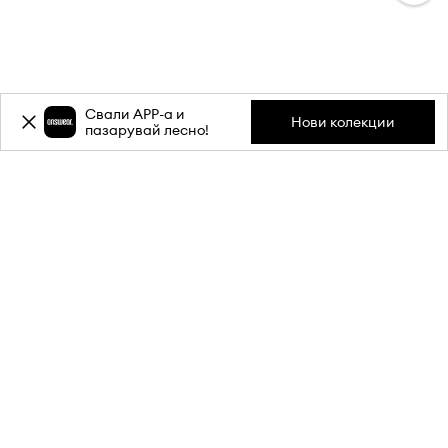
Свали APP-a и
Нови колекции
пазарувай лесно!
Абонирай се за бюлетина ни и
вземи
-20%
отстъпка** за
първата си поръчка.