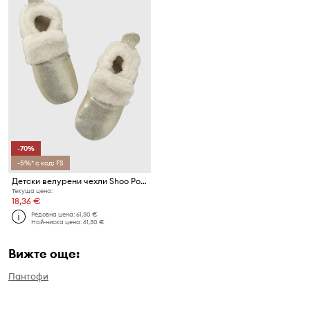
-70%
-5%* с код: FS
Детски велурени чехли Shoo Pom
Текуща цена:
18,36 €
Редовна цена:
61,30 €
Най-ниска цена:
61,30 €
Вижте още:
Пантофи