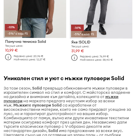
-10%
-16%
-5%* с код: FS
-5%* с код: FS
Памучна тениска Solid
Яке !SOLID
Текуща цена:
Текуща цена:
10,99 €
31,99 €
Редовна цена:
20,96 €
Редовна цена:
76,99 €
Най-ниска цена:
12,27 €
Най-ниска цена:
38,40 €
Уникален стил и уют с мъжки пуловери Solid
За този сезон,
Solid
превръща обикновените мъжки пуловери в
изразителен символ на стил и комфорт. С майсторско владеене
на дизайна и внимание към детайла, колекцията от
мъжки
пуловери
на марката предлага неустоим избор за всеки
мъж.
Мъжките пуловери Solid
са изработени от
висококачествени материи, които не само придават усещане за
лукс, но и гарантират дълготрайност на вашия избор.
Комбинацията от памук, вълна или други иновативни текстилни
материи осигурява комфорт през целия ден. Независимо дали
търсите класически пуловер с V-образно деколте или
нестандартен дизайн,
Solid
има предложение за всеки вкус.
Цветовете също не са оставени на заден план – от дълбоки