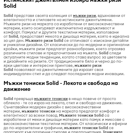
Solid
Solid
представя своята колекция от
мъжки ризи
, вдъхновени от
елегантността и стиловете на истинските джентълмени.
Мъжките ризи на марката са изработени от висококачествени
материи, които осигуряват изключителна издръжливост и
комфорт. Памукът и другите текстилни материи, използвани
от
Solid
, предоставят мекота и дишаща материя, която е идеална
за цял ден.
Мъжките ризи Solid
се отличават с изискани детайли
и уникални дизайни. От класически до по-модерни и оригинални
кройки, мъжките ризи предлагат разнообразие, което отразява
различните стилове и предпочитания на мъжете.
Solid
следи
актуалните модни тенденции, когато става въпрос за цветовете
и дизайните на ризите. От традиционните бяло и черно до по-
ярки цветове и интересни принтове,
мъжките ризи
Solid
позволяват на джентълмените да изразят своя
индивидуален стил и да следват последните модни иновации.
Мъжки тениски Solid - Лекота и свобода на
движение
Solid
превръща
мъжките тениски
в нещо повече от просто
облекло - те са израз на лекота, стил и свобода на движение.
Съчетавайки модерен дизайн с висококачествени
материи,
мъжките тениски
на марката предлагат комфорт и
елегантност за всеки повод.
Мъжките тениски Solid
са
изработени от меки и дишащи материи като памук и миксове с
висококачествени текстилни материи. От класически и ефирни
до по-изразителни и графични,
мъжките тениски Solid
се
адаптират към различни стилове и предпочитания.
Тениските