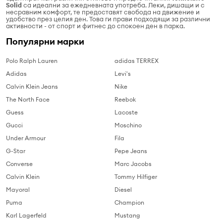
Solid
са идеални за ежедневната употреба. Леки, дишащи и с
несравним комфорт, те предоставят свобода на движение и
удобство през целия ден. Това ги прави подходящи за различни
активности - от спорт и фитнес до спокоен ден в парка.
Популярни марки
Polo Ralph Lauren
adidas TERREX
Adidas
Levi's
Calvin Klein Jeans
Nike
The North Face
Reebok
Guess
Lacoste
Gucci
Moschino
Under Armour
Fila
G-Star
Pepe Jeans
Converse
Marc Jacobs
Calvin Klein
Tommy Hilfiger
Mayoral
Diesel
Puma
Champion
Karl Lagerfeld
Mustang