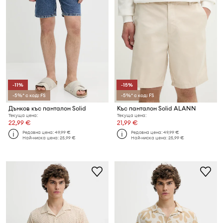
-11%
-15%
-5%* с код: FS
-5%* с код: FS
Дънков къс панталон Solid
Къс панталон Solid ALANN
Текуща цена:
Текуща цена:
22,99 €
21,99 €
Редовна цена:
49,99 €
Редовна цена:
49,99 €
Най-ниска цена:
25,99 €
Най-ниска цена:
25,99 €