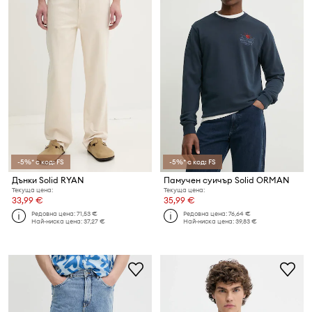
-5%* с код: FS
-5%* с код: FS
Дънки Solid RYAN
Памучен суичър Solid ORMAN
Текуща цена:
Текуща цена:
33,99 €
35,99 €
Редовна цена:
71,53 €
Редовна цена:
76,64 €
Най-ниска цена:
37,27 €
Най-ниска цена:
39,83 €