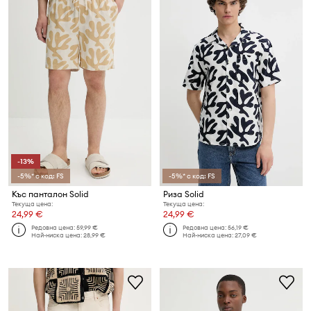
-13%
-5%* с код: FS
-5%* с код: FS
Къс панталон Solid
Риза Solid
Текуща цена:
Текуща цена:
24,99 €
24,99 €
Редовна цена:
59,99 €
Редовна цена:
56,19 €
Най-ниска цена:
28,99 €
Най-ниска цена:
27,09 €