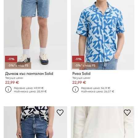
-11%
-11%
-5%* с код: FS
-5%* с код: FS
Дънков къс панталон Solid
Риза Solid
Текуща цена:
Текуща цена:
22,99 €
22,99 €
Редовна цена:
49,99 €
Редовна цена:
56,19 €
Най-ниска цена:
25,99 €
Най-ниска цена:
26,07 €