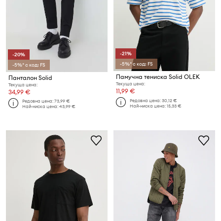
-21%
-20%
-5%* с код: FS
-5%* с код: FS
Памучна тениска Solid OLEK
Панталон Solid
Текуща цена:
Текуща цена:
11,99 €
34,99 €
Редовна цена:
30,12 €
Редовна цена:
73,99 €
Най-ниска цена:
15,33 €
Най-ниска цена:
43,99 €