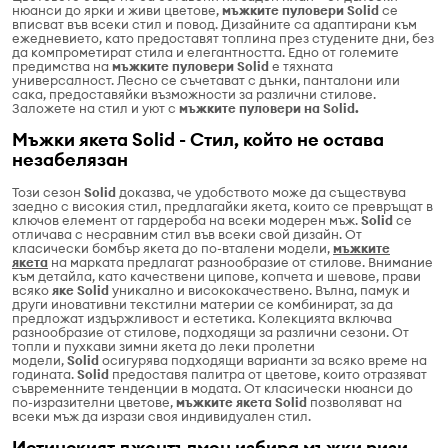
нюанси до ярки и живи цветове,
мъжките пуловери Solid
се
вписват във всеки стил и повод. Дизайните са адаптирани към
ежедневието, като предоставят топлина през студените дни, без
да компрометират стила и елегантността. Едно от големите
предимства на
мъжките пуловери Solid
е тяхната
универсалност. Лесно се съчетават с дънки, панталони или
сака, предоставяйки възможности за различни стилове.
Заложете на стил и уют с
мъжките пуловери на Solid.
Мъжки якета Solid - Стил, който не остава
незабелязан
Този сезон
Solid
доказва, че удобството може да съществува
заедно с високия стил, предлагайки якета, които се превръщат в
ключов елемент от гардероба на всеки модерен мъж.
Solid
се
отличава с несравним стил във всеки свой дизайн. От
класически бомбър якета до по-вталени модели,
мъжките
якета
на марката предлагат разнообразие от стилове. Внимание
към детайла, като качествени ципове, копчета и шевове, прави
всяко
яке Solid
уникално и висококачествено. Вълна, памук и
други иновативни текстилни материи се комбинират, за да
предложат издържливост и естетика. Колекцията включва
разнообразие от стилове, подходящи за различни сезони. От
топли и пухкави зимни якета до леки пролетни
модели,
Solid
осигурява подходящи варианти за всяко време на
годината.
Solid
предоставя палитра от цветове, които отразяват
съвременните тенденции в модата. От класически нюанси до
по-изразителни цветове,
мъжките якета Solid
позволяват на
всеки мъж да изрази своя индивидуален стил.
Истинският джентълмен избира мъжки ризи