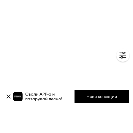
Свали APP-a и
Нови колекции
пазарувай лесно!