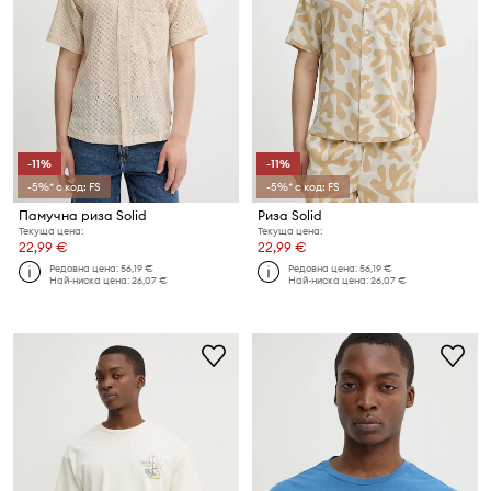
-11%
-11%
-5%* с код: FS
-5%* с код: FS
Памучна риза Solid
Риза Solid
Текуща цена:
Текуща цена:
22,99 €
22,99 €
Редовна цена:
56,19 €
Редовна цена:
56,19 €
Най-ниска цена:
26,07 €
Най-ниска цена:
26,07 €