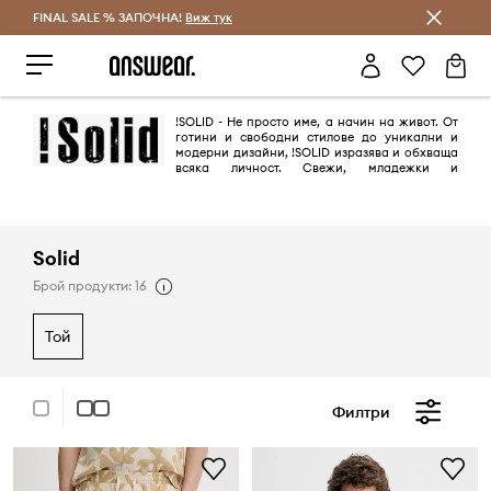
FINAL SALE % ЗАПОЧНА!
Спестявай с Answear Club
Виж тук
!SOLID - Не просто име, а начин на живот. От
готини и свободни стилове до уникални и
модерни дизайни, !SOLID изразява и обхваща
всяка личност. Свежи, младежки и
оригинални дизайни.
Solid
Брой продукти: 16
той
Филтри