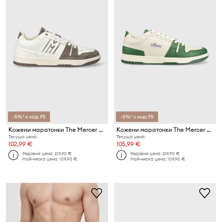
-5%* с код: FS
-5%* с код: FS
Кожени маратонки The Mercer Brand The Brooklyn M Vintage
Кожени маратонки The Mercer Brand The Brooklyn
Текуща цена:
Текуща цена:
102,99 €
105,99 €
Редовна цена:
219,90 €
Редовна цена:
219,90 €
Най-ниска цена:
109,90 €
Най-ниска цена:
109,90 €