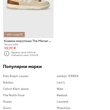
-5%* с код: FS
Кожени маратонки The Mercer Brand The Brooklyn M
Текуща цена:
102,99 €
Редовна цена:
219,90 €
Най-ниска цена:
109,90 €
Популярни марки
Polo Ralph Lauren
adidas TERREX
Adidas
Levi's
Calvin Klein Jeans
Nike
The North Face
Reebok
Guess
Lacoste
Gucci
Moschino