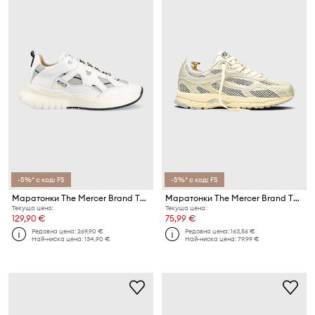
-5%* с код: FS
-5%* с код: FS
Маратонки The Mercer Brand The Jupiter
Маратонки The Mercer Brand The Re-Run Champagne
Текуща цена:
Текуща цена:
129,90 €
75,99 €
Редовна цена:
269,90 €
Редовна цена:
163,56 €
Най-ниска цена:
134,90 €
Най-ниска цена:
79,99 €