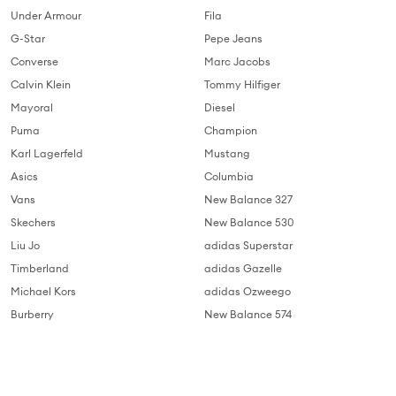
Under Armour
Fila
G-Star
Pepe Jeans
Converse
Marc Jacobs
Calvin Klein
Tommy Hilfiger
Mayoral
Diesel
Puma
Champion
Karl Lagerfeld
Mustang
Asics
Columbia
Vans
New Balance 327
Skechers
New Balance 530
Liu Jo
adidas Superstar
Timberland
adidas Gazelle
Michael Kors
adidas Ozweego
Burberry
New Balance 574