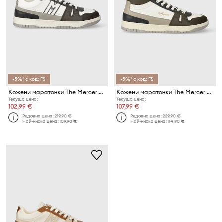
-5%* с код: FS
-5%* с код: FS
Кожени маратонки The Mercer Brand The Brooklyn M
Кожени маратонки The Mercer Brand The Brooklyn High
Текуща цена:
Текуща цена:
102,99 €
107,99 €
Редовна цена:
219,90 €
Редовна цена:
229,90 €
Най-ниска цена:
109,90 €
Най-ниска цена:
114,90 €