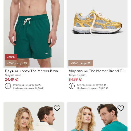
-70%
-5%* с код: FS
-5%* с код: FS
Плувни шорти The Mercer Brand The Swimtrunk
Маратонки The Mercer Brand The Re-Run Pineapple
Текуща цена:
Текуща цена:
24,49 €
84,99 €
Редовна цена:
81,76 €
Редовна цена:
179,90 €
Най-ниска цена:
81,76 €
Най-ниска цена:
89,90 €