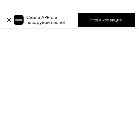
Свали APP-a и
Нови колекции
пазарувай лесно!
Абонирай се за бюлетина ни и
вземи
-20%
отстъпка** за
първата си поръчка.
Присъедини се към нашата общност, за да получаваш
информация за най-новите промоции и продукти.