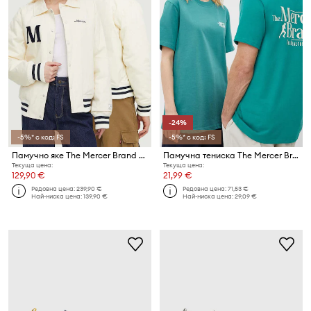
-24%
-5%* с код: FS
-5%* с код: FS
Памучно яке The Mercer Brand The Varsity Polo
Памучна тениска The Mercer Brand The Heavy Tee
Текуща цена:
Текуща цена:
129,90 €
21,99 €
Редовна цена:
239,90 €
Редовна цена:
71,53 €
Най-ниска цена:
139,90 €
Най-ниска цена:
29,09 €