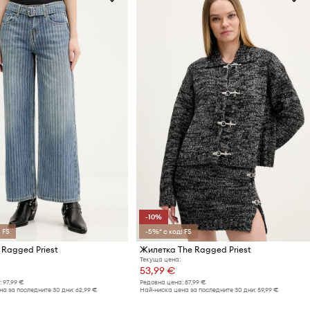
-10%
 FS
-5%* с код: FS
 Ragged Priest
Жилетка The Ragged Priest
Текуща цена:
53,99 €
:
97,99 €
Редовна цена:
87,99 €
а за последните 30 дни:
62,99 €
Най-ниска цена за последните 30 дни:
59,99 €