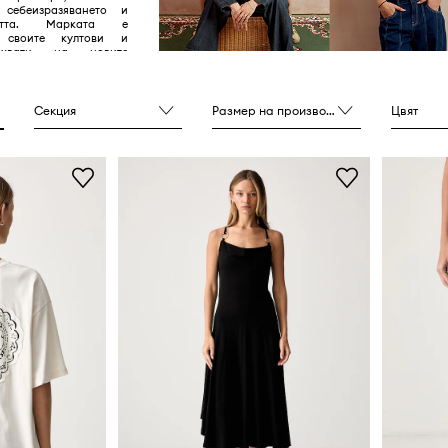
 себеизразяването и
остта. Марката е
 своите култови и
охвати на новите
собено в рамките на
 и клубната естетика.
Секция
Размер на производителя
Цвят