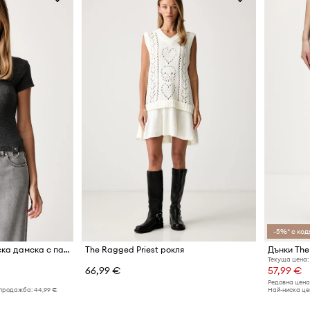
-5%* с код:
The Ragged Priest тениска дамска с памук
The Ragged Priest рокля
Дънки The
Текуща цена:
66,99 €
57,99 €
Редовна цена
 продажба:
44,99 €
Най-ниска цен