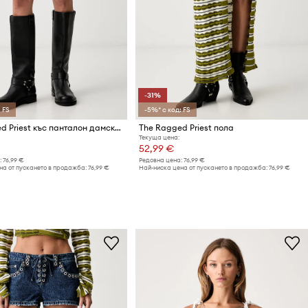
-31%
 FS
-5%* с код: FS
The Ragged Priest къс панталон дамски от деним
The Ragged Priest пола
Текуща цена:
52,99 €
:
76,99 €
Редовна цена:
76,99 €
на от пускането в продажба:
76,99 €
Най-ниска цена от пускането в продажба:
76,99 €