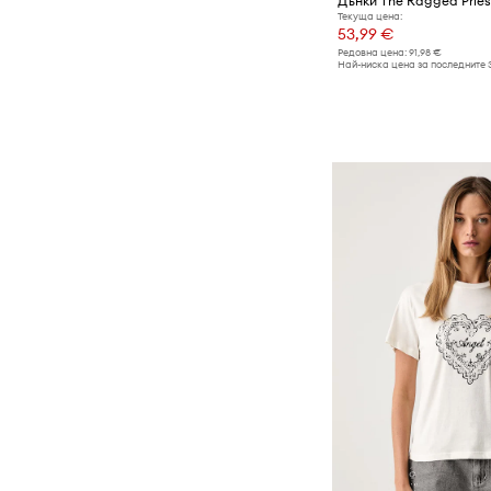
Дънки The Ragged Pries
Текуща цена:
53,99 €
Редовна цена:
91,98 €
Най-ниска цена за последните 