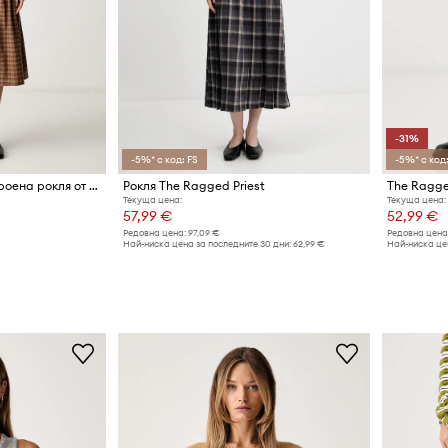
-31%
-5%* с код: FS
-5%* с код:
The Ragged Priest разкроена рокля от памук
Рокля The Ragged Priest
Текуща цена:
Текуща цена:
57,99 €
52,99 €
Редовна цена:
97,09 €
Редовна цена
Най-ниска цена за последните 30 дни:
62,99 €
Най-ниска це