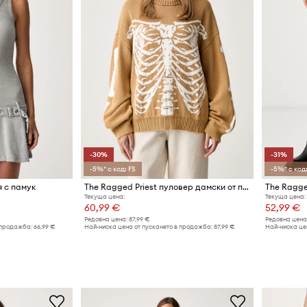
-30%
-31%
-5%* с код: FS
-5%* с код:
я с памук
The Ragged Priest пуловер дамски от памук
Текуща цена:
Текуща цена:
60,99 €
52,99 €
Редовна цена:
87,99 €
Редовна цена
 продажба:
66,99 €
Най-ниска цена от пускането в продажба:
87,99 €
Най-ниска це