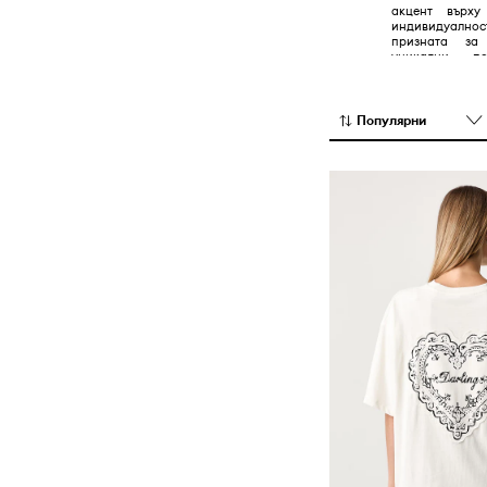
акцент върху
Якета
индивидуалн
призната за
уникални п
тенденции, о
алтернативната
Популярни