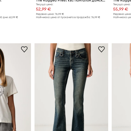
t
The Ragged Priest къс панталон дамски от деним
The Ragge
Текуща цена:
Текуща цена:
52,99 €
55,99 €
Редовна цена:
76,99 €
Редовна цена
30 дни:
62,99 €
Най-ниска цена от пускането в продажба:
76,99 €
Най-ниска це