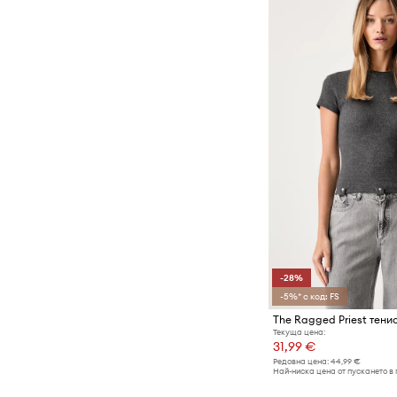
-28%
-5%* с код: FS
Текуща цена:
31,99 €
Редовна цена:
44,99 €
Най-ниска цена от пускането в