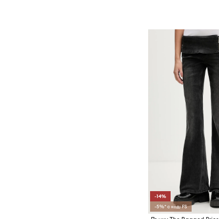
-14%
-5%* с код: FS