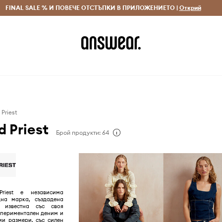
 и връщане за поръчки над 70 EUR
FINAL SALE % И ПОВЕЧЕ ОТСТЪПКИ В ПРИЛОЖЕНИЕТО |
Доставка 1-5 дни
Открий
Сп
Priest
 Priest
Брой продукти: 64
riest е независима
на марка, създадена
, известна със своя
спериментален деним и
ми размери, със силен