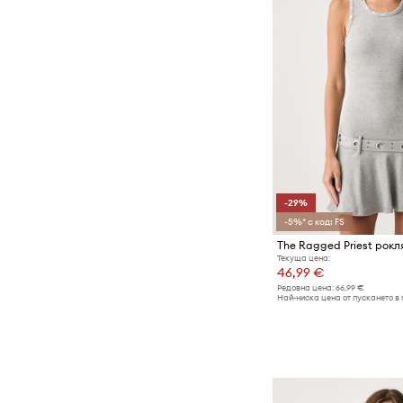
-29%
-5%* с код: FS
The Ragged Priest рокл
Текуща цена:
46,99 €
Редовна цена:
66,99 €
Най-ниска цена от пускането в