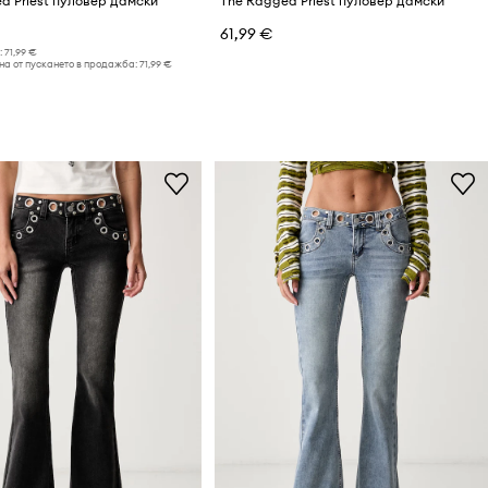
d Priest пуловер дамски
The Ragged Priest пуловер дамски
61,99 €
:
71,99 €
на от пускането в продажба:
71,99 €