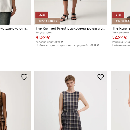
-32%
-31%
-5%* с код: FS
-5%* с код:
The Ragged Priest тениска дамска от памук
The Ragged Priest разкроена рокля с вискоза
Текуща цена:
Текуща цена:
41,99 €
52,99 €
Редовна цена:
61,99 €
Редовна цена
Най-ниска цена от пускането в продажба:
61,99 €
Най-ниска це