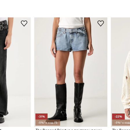
-31%
-22%
-5%* с код: FS
-5%* с код: