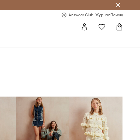
естявай с Answear Club
-20% за първа поръчка
Answear Club
Журнал
Помощ