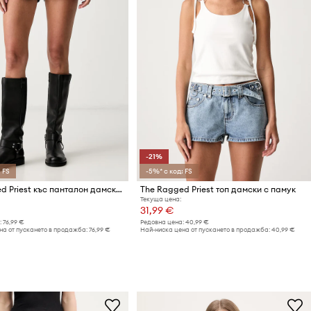
-21%
 FS
-5%* с код: FS
The Ragged Priest къс панталон дамски от деним
The Ragged Priest топ дамски с памук
Текуща цена:
31,99 €
:
76,99 €
Редовна цена:
40,99 €
на от пускането в продажба:
76,99 €
Най-ниска цена от пускането в продажба:
40,99 €