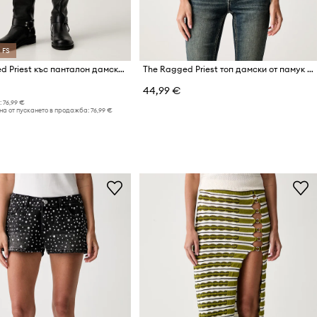
 FS
The Ragged Priest къс панталон дамски от деним
The Ragged Priest топ дамски от памук с еластан
44,99 €
:
76,99 €
на от пускането в продажба:
76,99 €