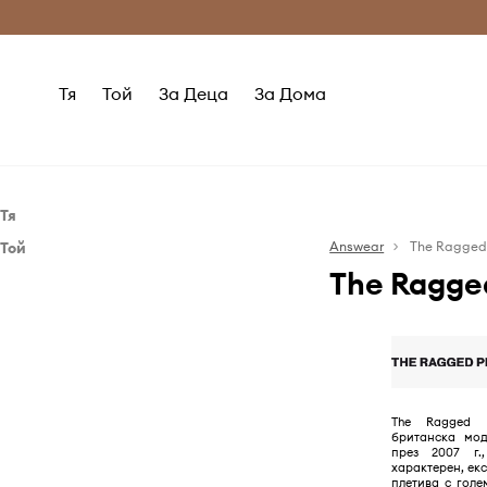
Само оригинални продукти
Безплатни доставка
Тя
Той
За Деца
За Дома
Тя
Той
Дрехи
Answear
The Ragged 
The Ragged
Дрехи
Блузи и ризи
Дънки
Къси панталони
Къси панталони
Пуловери и жилетки
Поли
Тениски и блузи с дълъг ръкав
Пуловери и жилетки
Якета
The Ragged P
британска мод
Рокли
през 2007 г.
характерен, ек
Топове и тениски
плетива с голе