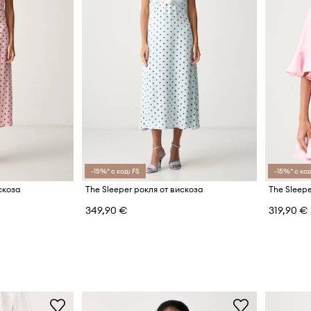
-15%* с код: FS
-15%* с код
скоза
The Sleeper рокля от вискоза
The Sleepe
349,90 €
319,90 €