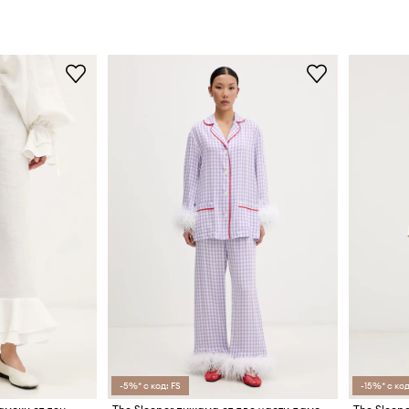
-5%* с код: FS
-15%* с код