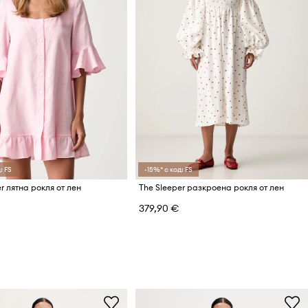
: FS
-15%* с код: FS
r лятна рокля от лен
The Sleeper разкроена рокля от лен
379,90 €