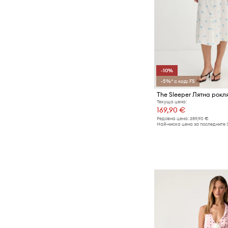
-10%
-5%* с код: FS
The Sleeper Лятна рокл
Текуща цена:
169,90 €
Редовна цена:
289,90 €
Най-ниска цена за последните 