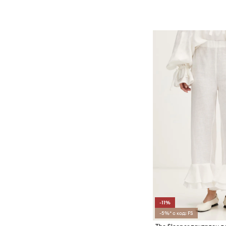
-11%
-5%* с код: FS