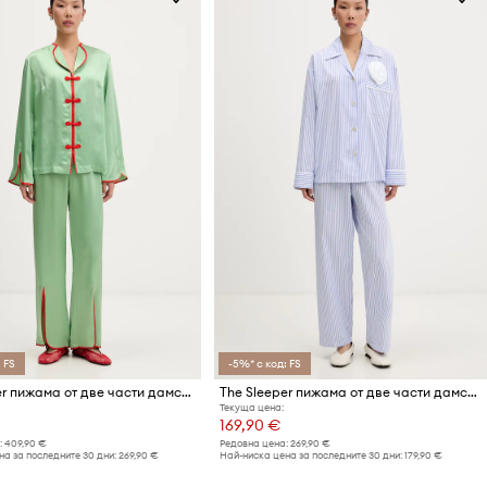
 FS
-5%* с код: FS
The Sleeper пижама от две части дамска от вискоза
The Sleeper пижама от две части дамска от памук
Текуща цена:
169,90 €
:
409,90 €
Редовна цена:
269,90 €
а за последните 30 дни:
269,90 €
Най-ниска цена за последните 30 дни:
179,90 €