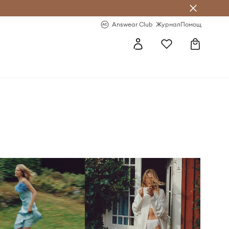
естявай с Answear Club
-20% за първа поръчка
Answear Club
Журнал
Помощ