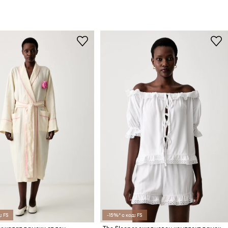
: FS
-15%* с код: FS