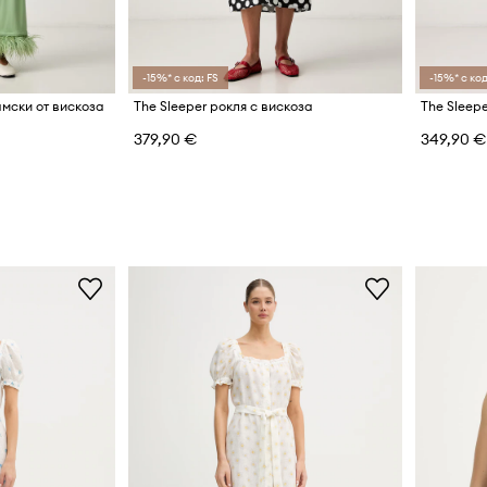
-15%* с код: FS
-15%* с код
амски от вискоза
The Sleeper рокля с вискоза
The Sleepe
379,90 €
349,90 €