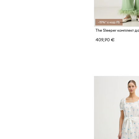
-15%* с код: FS
The Sleeper комплект д
409,90 €