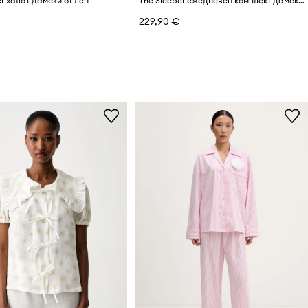
r халат дамски от лен
The Sleeper ежедневен комплект дамски от вискоза
229,90 €