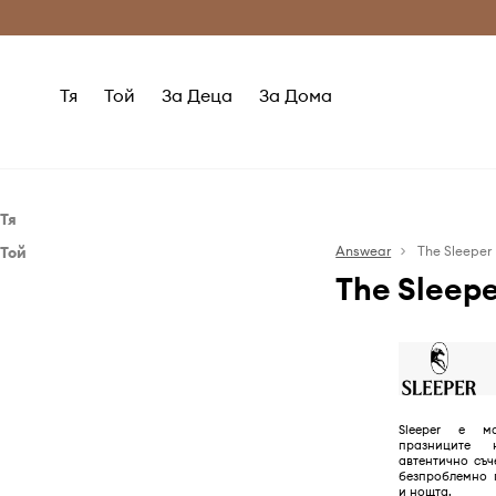
Само оригинални продукти
Безплатни доставка
Тя
Той
За Деца
За Дома
Тя
Той
Дрехи
Answear
The Sleeper
The Sleep
Дрехи
Бельо
Блузи и ризи
Бельо
Комплекти
Панталони и клинове
Пуловери и жилетки
Sleeper е м
празниците 
Рокли
автентично съч
безпроблемно 
Топове и тениски
и нощта.