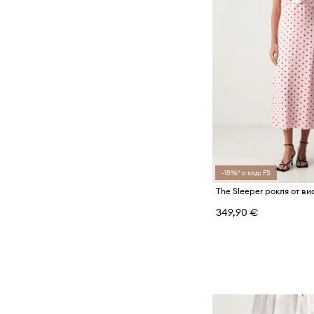
-15%* с код: FS
The Sleeper рокля от ви
349,90 €