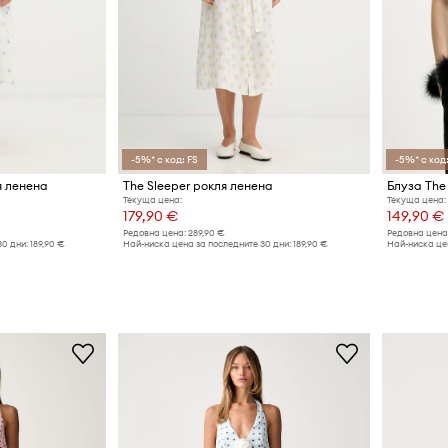
-5%* с код: FS
-5%* с код:
я ленена
The Sleeper рокля ленена
Блуза The
Текуща цена:
Текуща цена:
179,90 €
149,90 €
Редовна цена:
289,90 €
Редовна цена
30 дни:
189,90 €
Най-ниска цена за последните 30 дни:
189,90 €
Най-ниска цен