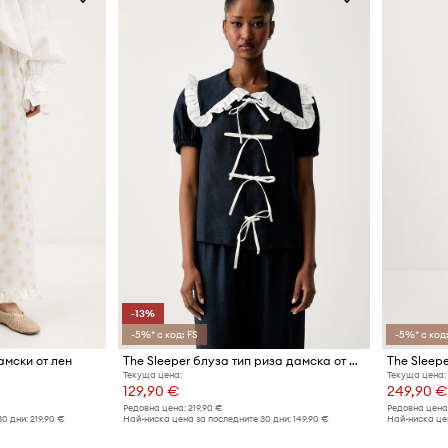
-13%
-5%* с код: FS
-5%* с код:
амски от лен
The Sleeper блуза тип риза дамска от лен
Текуща цена:
Текуща цена:
129,90 €
249,90 €
Редовна цена:
219,90 €
Редовна цена
30 дни:
219,90 €
Най-ниска цена за последните 30 дни:
149,90 €
Най-ниска цен