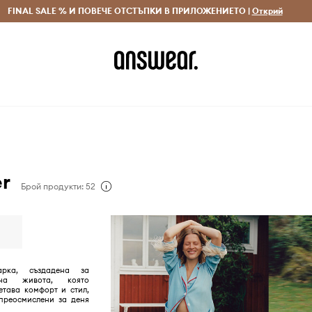
 и връщане за поръчки над 70 EUR
FINAL SALE % И ПОВЕЧЕ ОТСТЪПКИ В ПРИЛОЖЕНИЕТО |
Доставка 1-5 дни
Открий
Сп
er
Брой продукти: 52
арка, създадена за
на живота, която
етава комфорт и стил,
преосмислени за деня