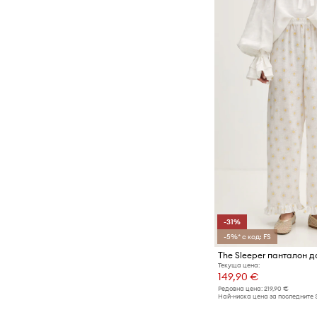
-31%
-5%* с код: FS
The Sleeper панталон д
Текуща цена:
149,90 €
Редовна цена:
219,90 €
Най-ниска цена за последните 