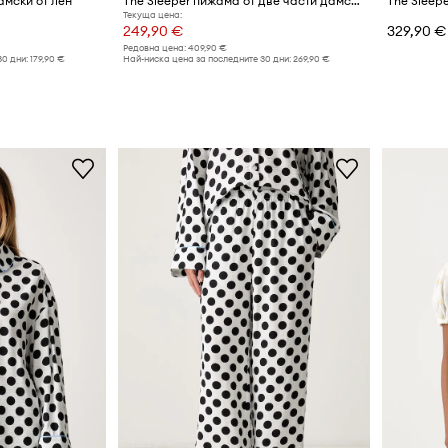
амски от лен
The Sleeper пижама от две части дамска от вискоза
The Sleepe
Текуща цена:
249,90 €
329,90 €
Редовна цена:
409,90 €
30 дни:
179,90 €
Най-ниска цена за последните 30 дни:
269,90 €