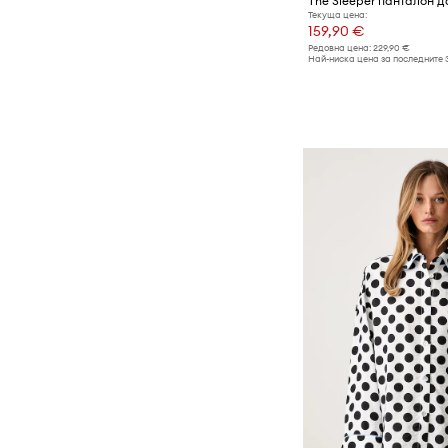
The Sleeper панталон д
Текуща цена:
159,90 €
Редовна цена:
229,90 €
Най-ниска цена за последните 