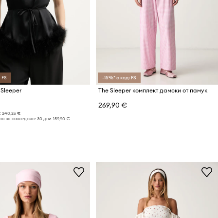
 FS
-15%* с код: FS
 Sleeper
The Sleeper комплект дамски от памук
269,90 €
:
240,26 €
а за последните 30 дни:
159,90 €