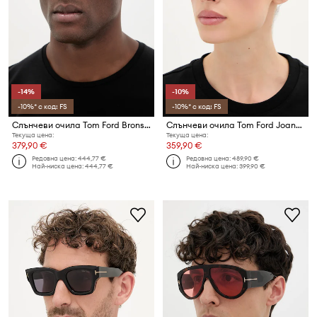
-14%
-10%
-10%* с код: FS
-10%* с код: FS
Слънчеви очила Tom Ford Bronson
Слънчеви очила Tom Ford Joanna
Текуща цена:
Текуща цена:
379,90 €
359,90 €
Редовна цена:
444,77 €
Редовна цена:
489,90 €
Най-ниска цена:
444,77 €
Най-ниска цена:
399,90 €