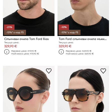
-21%
-10%
-10%* с код: FS
-10%* с код: FS
Слънчеви очила Tom Ford Ilias
Tom Ford слънчеви очила мъжки Bronson
Текуща цена:
Текуща цена:
329,90 €
329,90 €
Редовна цена:
419,90 €
Редовна цена:
469,90 €
Най-ниска цена:
419,90 €
Най-ниска цена:
369,90 €