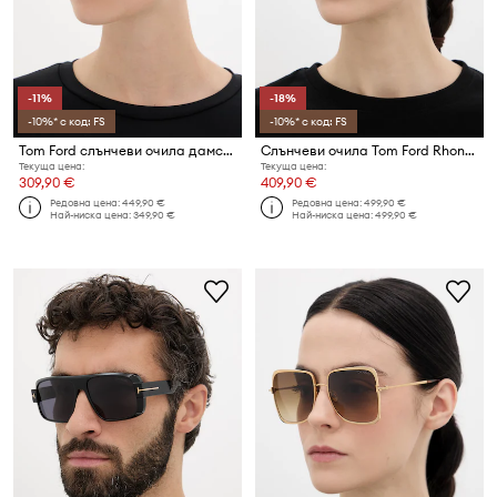
-11%
-18%
-10%* с код: FS
-10%* с код: FS
Tom Ford слънчеви очила дамски Claudette
Слънчеви очила Tom Ford Rhonda
Текуща цена:
Текуща цена:
309,90 €
409,90 €
Редовна цена:
449,90 €
Редовна цена:
499,90 €
Най-ниска цена:
349,90 €
Най-ниска цена:
499,90 €