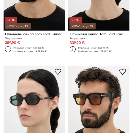
-21%
-10%
-10%* с код: FS
-10%* с код: FS
Слънчеви очила Tom Ford Turner
Слънчеви очила Tom Ford Tara
Текуща цена:
Текуща цена:
359,90 €
339,90 €
Редовна цена:
459,90 €
Редовна цена:
489,90 €
Най-ниска цена:
459,90 €
Най-ниска цена:
379,90 €