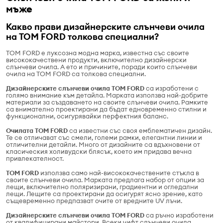
мъже
Какво прави дизайнерските слънчеви очила
на TOM FORD толкова специални?
TOM FORD е луксозна модна марка, известна със своите
висококачествени продукти, включително дизайнерски
слънчеви очила. А ето и причините, поради които слънчеви
очила на TOM FORD са толкова специални.
Дизайнерските слънчеви очила TOM FORD
са изработени с
голямо внимание към детайла. Марката използва най-добрите
материали за създаването на своите слънчеви очила. Рамките
са внимателно проектирани да бъдат едновременно стилни и
функционални, осигурявайки перфектния баланс.
Очилата TOM FORD
са известни със своя емблематичен дизайн.
Те се отличават със смели, големи рамки, елегантни линии и
отличителни детайли. Много от дизайните са вдъхновени от
класическия холивудски блясък, което им придава вечна
привлекателност.
TOM FORD
използва само най-висококачествените стъкла в
своите слънчеви очила. Марката предлага набор от опции за
лещи, включително поляризирани, градиентни и огледални
лещи. Лещите са проектирани да осигурят ясно зрение, като
същевременно предпазват очите от вредните UV лъчи.
Дизайнерските слънчеви очила TOM FORD
са ръчно изработени
от квалифицирани майстори. Всеки чифт слънчеви очила