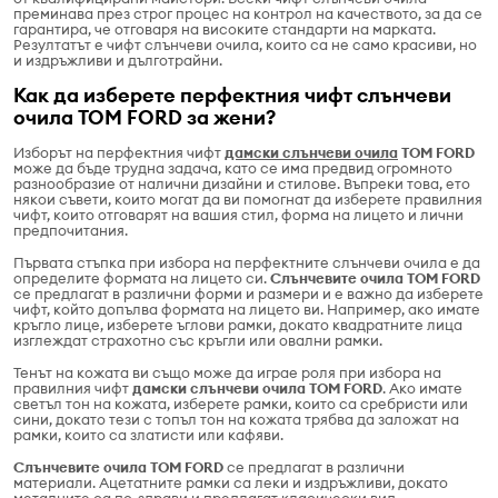
преминава през строг процес на контрол на качеството, за да се
гарантира, че отговаря на високите стандарти на марката.
Резултатът е чифт слънчеви очила, които са не само красиви, но
и издръжливи и дълготрайни.
Как да изберете перфектния чифт слънчеви
очила TOM FORD за жени?
Изборът на перфектния чифт
дамски слънчеви очила
TOM FORD
може да бъде трудна задача, като се има предвид огромното
разнообразие от налични дизайни и стилове. Въпреки това, ето
някои съвети, които могат да ви помогнат да изберете правилния
чифт, които отговарят на вашия стил, форма на лицето и лични
предпочитания.
Първата стъпка при избора на перфектните слънчеви очила е да
определите формата на лицето си.
Слънчевите очила TOM FORD
се предлагат в различни форми и размери и е важно да изберете
чифт, който допълва формата на лицето ви. Например, ако имате
кръгло лице, изберете ъглови рамки, докато квадратните лица
изглеждат страхотно със кръгли или овални рамки.
Тенът на кожата ви също може да играе роля при избора на
правилния чифт
дамски слънчеви очила TOM FORD
. Ако имате
светъл тон на кожата, изберете рамки, които са сребристи или
сини, докато тези с топъл тон на кожата трябва да заложат на
рамки, които са златисти или кафяви.
Слънчевите очила TOM FORD
се предлагат в различни
материали. Ацетатните рамки са леки и издръжливи, докато