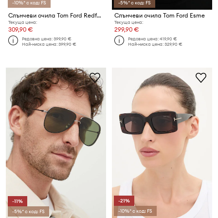
-10%* с код: FS
-5%* с код: FS
Слънчеви очила Tom Ford Redford
Слънчеви очила Tom Ford Esme
Текуща цена:
Текуща цена:
309,90 €
299,90 €
Редовна цена:
399,90 €
Редовна цена:
419,90 €
Най-ниска цена:
399,90 €
Най-ниска цена:
329,90 €
-21%
-11%
-10%* с код: FS
-5%* с код: FS