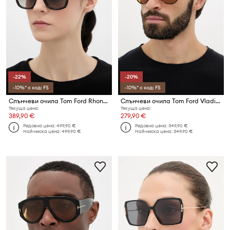
-22%
-20%
-10%* с код: FS
-10%* с код: FS
Слънчеви очила Tom Ford Rhonda
Слънчеви очила Tom Ford Vladimir
Текуща цена:
Текуща цена:
389,90 €
279,90 €
Редовна цена:
499,90 €
Редовна цена:
349,90 €
Най-ниска цена:
499,90 €
Най-ниска цена:
349,90 €