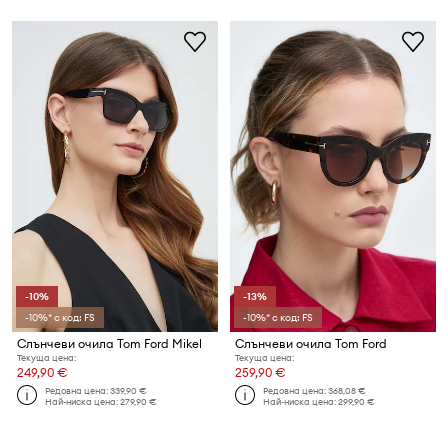
-10%
-13%
-10%* с код: FS
-10%* с код: FS
Слънчеви очила Tom Ford Mikel
Слънчеви очила Tom Ford
Текуща цена:
Текуща цена:
249,90 €
259,90 €
Редовна цена:
339,90 €
Редовна цена:
368,08 €
Най-ниска цена:
279,90 €
Най-ниска цена:
299,90 €