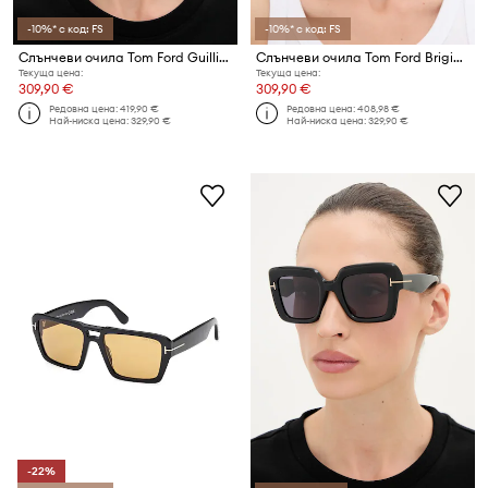
-10%* с код: FS
-10%* с код: FS
Слънчеви очила Tom Ford Guilliana
Слънчеви очила Tom Ford Brigitta
Текуща цена:
Текуща цена:
309,90 €
309,90 €
Редовна цена:
419,90 €
Редовна цена:
408,98 €
Най-ниска цена:
329,90 €
Най-ниска цена:
329,90 €
-22%