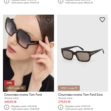
Най-ниска цена:
499,90 €
Най-ниска цена:
389,90 €
-14%
-10%* с код: FS
-10%* с код: FS
Слънчеви очила Tom Ford
Слънчеви очила Tom Ford Ezra
Текуща цена:
Текуща цена:
349,90 €
279,90 €
Редовна цена:
408,98 €
Редовна цена:
379,90 €
Най-ниска цена:
408,98 €
Най-ниска цена:
309,90 €