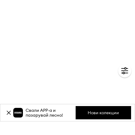
Свали APP-a и
Нови колекции
пазарувай лесно!