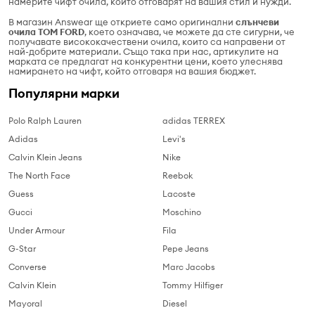
намерите чифт очила, които отговарят на вашия стил и нужди.
В магазин Answear ще откриете само оригинални
слънчеви
очила TOM FORD
, което означава, че можете да сте сигурни, че
получавате висококачествени очила, които са направени от
най-добрите материали. Също така при нас, артикулите на
марката се предлагат на конкурентни цени, което улеснява
намирането на чифт, който отговаря на вашия бюджет.
Популярни марки
Polo Ralph Lauren
adidas TERREX
Adidas
Levi's
Calvin Klein Jeans
Nike
The North Face
Reebok
Guess
Lacoste
Gucci
Moschino
Under Armour
Fila
G-Star
Pepe Jeans
Converse
Marc Jacobs
Calvin Klein
Tommy Hilfiger
Mayoral
Diesel