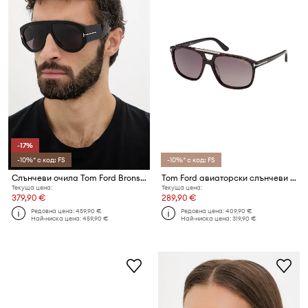
-17%
-10%* с код: FS
-10%* с код: FS
Слънчеви очила Tom Ford Bronson
Tom Ford авиаторски слънчеви очила Brianna
Текуща цена:
Текуща цена:
379,90 €
289,90 €
Редовна цена:
459,90 €
Редовна цена:
409,90 €
Най-ниска цена:
459,90 €
Най-ниска цена:
319,90 €