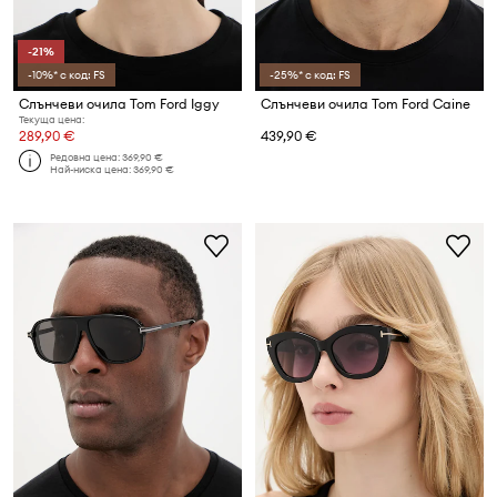
-21%
-10%* с код: FS
-25%* с код: FS
Слънчеви очила Tom Ford Iggy
Слънчеви очила Tom Ford Caine
Текуща цена:
289,90 €
439,90 €
Редовна цена:
369,90 €
Най-ниска цена:
369,90 €