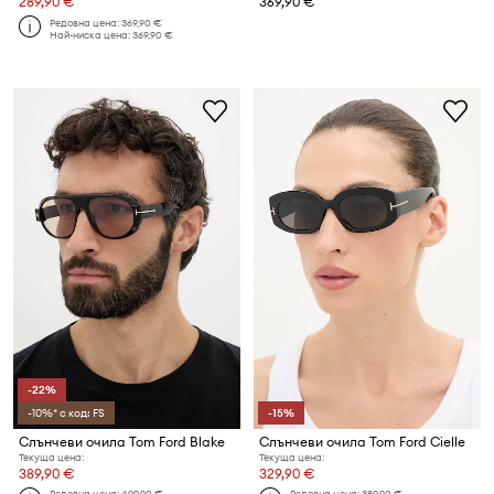
289,90 €
369,90 €
Редовна цена:
369,90 €
Най-ниска цена:
369,90 €
-22%
-10%* с код: FS
-15%
Слънчеви очила Tom Ford Blake
Слънчеви очила Tom Ford Cielle
Текуща цена:
Текуща цена:
389,90 €
329,90 €
Редовна цена:
499,90 €
Редовна цена:
389,90 €