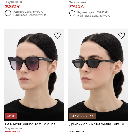
Текуща цена:
Текуща цена:
309,90 €
279,90 €
Редовна цена:
379,90 €
Редовна цена:
339,90 €
Най-ниска цена:
379,90 €
Най-ниска цена:
339,90 €
-21%
-25%* с код: FS
Слънчеви очила Tom Ford Iris
Дамски слънчеви очила Tom Ford
Текуща цена: