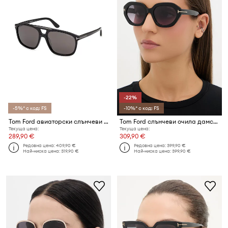
-22%
-5%* с код: FS
-10%* с код: FS
Tom Ford авиаторски слънчеви очила Brianna
Tom Ford слънчеви очила дамски Meryl
Текуща цена:
Текуща цена:
289,90 €
309,90 €
Редовна цена:
409,90 €
Редовна цена:
399,90 €
Най-ниска цена:
319,90 €
Най-ниска цена:
399,90 €