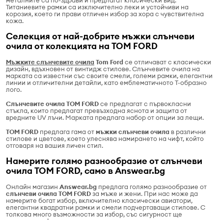
металните са по-здрави и предлагат класически вид.
Титаниевите рамки са изключително леки и устойчиви на
корозия, което ги прави отличен избор за хора с чувствителна
кожа.
Селекция от най-добрите мъжки слънчеви
очила от колекцията на TOM FORD
Мъжките слънчевите очила
Tom Ford
се отличават с класически
дизайн, вдъхновен от винтидж стилове. Слънчевите очила на
марката са известни със своите смели, големи рамки, елегантни
линии и отличителни детайли, като емблематичното Т-образно
лого.
Слънчевите очила TOM FORD
се предлагат с първокласни
стъкла, които предлагат превъзходна яснота и защита от
вредните UV лъчи. Марката предлага набор от опции за лещи.
TOM FORD
предлага гама от
мъжки слънчеви очила
в различни
стилове и цветове, което улеснява намирането на чифт, който
отговаря на вашия личен стил.
Намерите голямо разнообразие от слънчеви
очила TOM FORD, само в Answear.bg
Онлайн магазин
Answear.bg
предлага голямо разнообразие от
слънчеви очила TOM FORD
за мъже и жени. При нас може да
намерите богат избор, включително класически авиатори,
елегантни квадратни рамки и смели подчертаващи стилове. С
толкова много възможности за избор, със сигурност ще