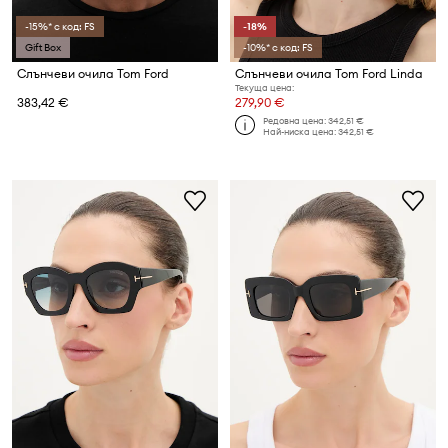
-15%* с код: FS
-18%
Gift Box
-10%* с код: FS
Слънчеви очила Tom Ford
Слънчеви очила Tom Ford Linda
Текуща цена:
383,42 €
279,90 €
Редовна цена:
342,51 €
Най-ниска цена:
342,51 €