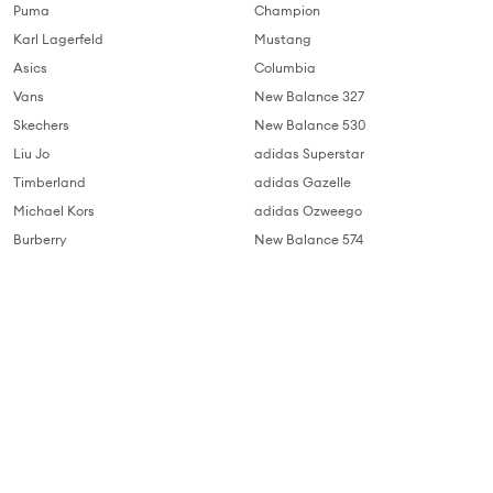
Puma
Champion
Karl Lagerfeld
Mustang
Asics
Columbia
Vans
New Balance 327
Skechers
New Balance 530
Liu Jo
adidas Superstar
Timberland
adidas Gazelle
Michael Kors
adidas Ozweego
Burberry
New Balance 574