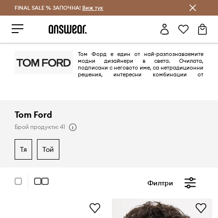
FINAL SALE % ЗАПОЧНА!
Спестявай с Answear Club
Виж тук
Том Форд е един от най-разпознаваемите
модни дизайнери в света. Очилата,
подписани с неговото име, са нетрадиционни
решения, интересни комбинации от
материали, но преди всичко вечна елегантност.
Tom Ford
Брой продукти: 41
тя
той
Филтри