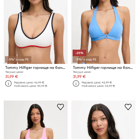
-25%
-5%* с код: FS
-5%* с код: FS
Tommy Hilfiger горнище на бански дамско
Tommy Hilfiger горнище на бански дамско
Текуща цена:
Текуща цена:
31,99 €
31,99 €
Редовна цена:
46,99 €
Редовна цена:
42,99 €
Най-ниска цена:
34,99 €
Най-ниска цена:
42,99 €