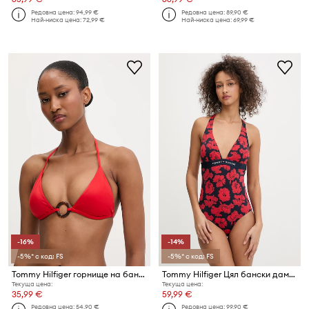
Редовна цена:
94,99 €
Редовна цена:
89,90 €
Най-ниска цена:
72,99 €
Най-ниска цена:
69,99 €
-16%
-14%
-5%* с код: FS
-5%* с код: FS
Tommy Hilfiger горнище на бански дамско
Tommy Hilfiger Цял бански дамски
Текуща цена:
Текуща цена:
35,99 €
59,99 €
Редовна цена:
54,90 €
Редовна цена:
99,90 €