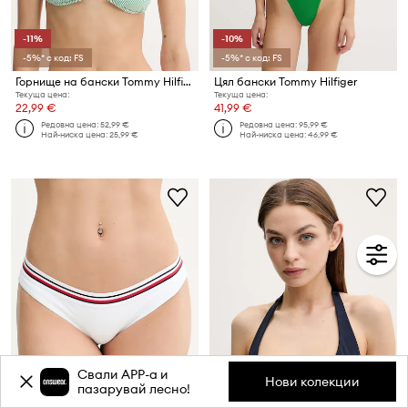
-11%
-10%
-5%* с код: FS
-5%* с код: FS
Горнище на бански Tommy Hilfiger
Цял бански Tommy Hilfiger
Текуща цена:
Текуща цена:
22,99 €
41,99 €
Редовна цена:
52,99 €
Редовна цена:
95,99 €
Най-ниска цена:
25,99 €
Най-ниска цена:
46,99 €
Свали APP-a и
Нови колекции
пазарувай лесно!