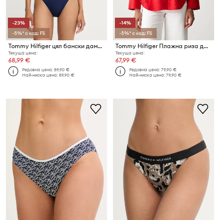
-23%
-14%
-5%* с код: FS
-5%* с код: FS
Tommy Hilfiger цял бански дамски SUMMER
Tommy Hilfiger Плажна риза дамска
Текуща цена:
Текуща цена:
68,99 €
67,99 €
Редовна цена:
89,90 €
Редовна цена:
79,90 €
Най-ниска цена:
89,90 €
Най-ниска цена:
79,90 €