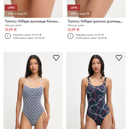
-28%
-25%
-5%* с код: FS
-5%* с код: FS
Tommy Hilfiger долнище бански дамско SUMMER
Tommy Hilfiger дамско долнище бански
Текуща цена:
Текуща цена:
31,99 €
31,99 €
Редовна цена:
44,90 €
Редовна цена:
42,99 €
Най-ниска цена:
44,90 €
Най-ниска цена:
42,99 €