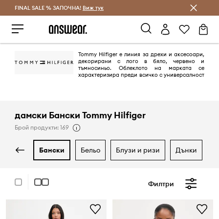
FINAL SALE % ЗАПОЧНА!
Спестявай с Answear Club
Виж тук
Tommy Hilfiger е линия за дрехи и аксесоари,
декорирани с лого в бяло, червено и
тъмносиньо. Облеклото на марката се
характеризира преди всичко с универсалност
и безвремие. Модните предложения са комбинация от свободен шик
и стил. В продължение на години облеклата на марката са хит за
хора, които ценят внимателната изработка, издръжливост и вечна
елегантност!
дамски Бански Tommy Hilfiger
Брой продукти: 169
бански
бельо
блузи и ризи
дънки
Филтри