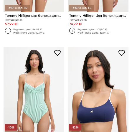
-5%* с код: FS
-5%* с код: FS
Tommy Hilfiger цял бански дамски SUMMER
Tommy Hilfiger Цял бански дамски
Текуща цена:
Текуща цена:
57,99 €
74,99 €
Редовна цена:
94,99 €
Редовна цена:
109,90 €
Най-ниска цена:
62,99 €
Най-ниска цена:
82,99 €
-10%
-12%