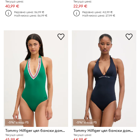
Текуща цена:
Текуща цена:
40,99 €
22,99 €
Редовна цена:
56,99 €
Редовна цена:
42,99 €
Най-ниска цена:
56,99 €
Най-ниска цена:
27,99 €
-5%* с код: FS
-5%* с код: FS
Tommy Hilfiger цял бански дамски
Tommy Hilfiger цял бански дамски
Текуща цена:
Текуща цена:
65,99 €
66,99 €