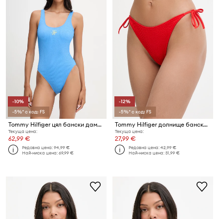
-10%
-12%
-5%* с код: FS
-5%* с код: FS
Tommy Hilfiger цял бански дамски
Tommy Hilfiger долнище бански дамски
Текуща цена:
Текуща цена:
62,99 €
27,99 €
Редовна цена:
94,99 €
Редовна цена:
42,99 €
Най-ниска цена:
69,99 €
Най-ниска цена:
31,99 €