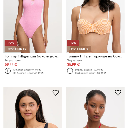
-10%
-12%
-5%* с код: FS
-5%* с код: FS
Tommy Hilfiger цял бански дамски
Tommy Hilfiger горнище на бански дамско SUMMER
Текуща цена:
Текуща цена:
59,99 €
35,99 €
Редовна цена:
94,99 €
Редовна цена:
56,99 €
Най-ниска цена:
66,99 €
Най-ниска цена:
40,99 €