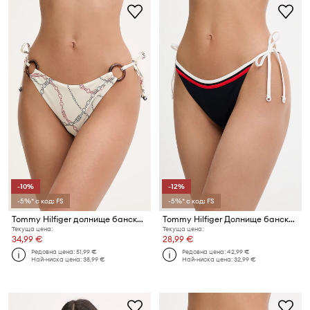
-10%
-12%
-5%* с код: FS
-5%* с код: FS
Tommy Hilfiger долнище бански дамско
Tommy Hilfiger Долнище бански дамско
Текуща цена:
Текуща цена:
34,99 €
28,99 €
Редовна цена:
51,99 €
Редовна цена:
42,99 €
Най-ниска цена:
38,99 €
Най-ниска цена:
32,99 €