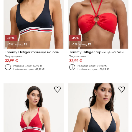
-21%
-15%
-5%* с код: FS
-5%* с код: FS
Tommy Hilfiger горнище на бански дамско
Tommy Hilfiger горнище на бански дамско
Текуща цена:
Текуща цена:
32,99 €
32,99 €
Редовна цена:
46,99 €
Редовна цена:
54,90 €
Най-ниска цена:
41,99 €
Най-ниска цена:
38,99 €