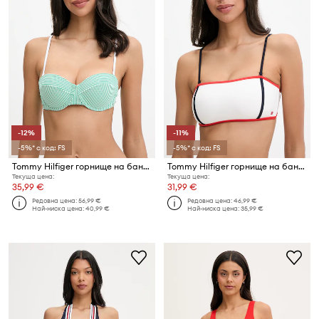
-12%
-11%
-5%* с код: FS
-5%* с код: FS
Tommy Hilfiger горнище на бански дамско SUMMER
Tommy Hilfiger горнище на бански дамско
Текуща цена:
Текуща цена:
35,99 €
31,99 €
Редовна цена:
56,99 €
Редовна цена:
46,99 €
Най-ниска цена:
40,99 €
Най-ниска цена:
35,99 €