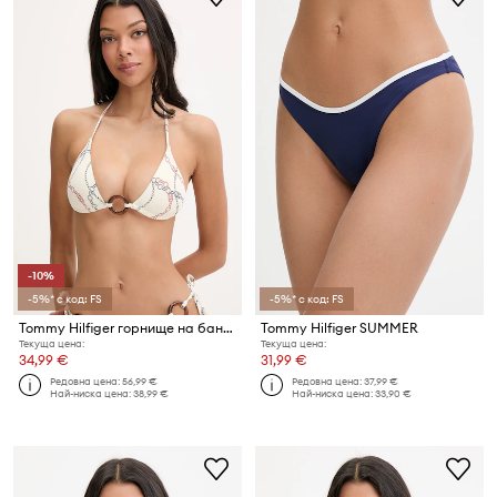
-10%
-5%* с код: FS
-5%* с код: FS
Tommy Hilfiger горнище на бански дамско
Tommy Hilfiger SUMMER
Текуща цена:
Текуща цена:
34,99 €
31,99 €
Редовна цена:
56,99 €
Редовна цена:
37,99 €
Най-ниска цена:
38,99 €
Най-ниска цена:
33,90 €