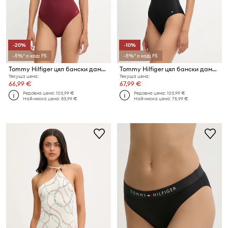
-20%
-10%
-5%* с код: FS
-5%* с код: FS
Tommy Hilfiger цял бански дамски
Tommy Hilfiger цял бански дамски
Текуща цена:
Текуща цена:
66,99 €
67,99 €
Редовна цена:
103,99 €
Редовна цена:
103,99 €
Най-ниска цена:
83,99 €
Най-ниска цена:
75,99 €