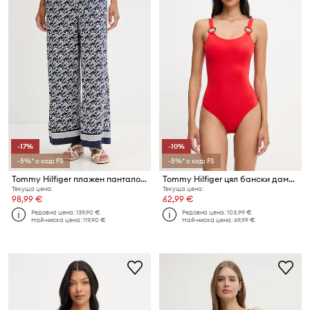
-17%
-10%
-5%* с код: FS
-5%* с код: FS
Tommy Hilfiger плажен панталон дамски SUMMER
Tommy Hilfiger цял бански дамски
Текуща цена:
Текуща цена:
98,99 €
62,99 €
Редовна цена:
139,90 €
Редовна цена:
103,99 €
Най-ниска цена:
119,90 €
Най-ниска цена:
69,99 €