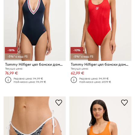
-18%
-10%
-5%* с код: FS
-5%* с код: FS
Tommy Hilfiger цял бански дамски
Tommy Hilfiger цял бански дамски
Текуща цена:
Текуща цена:
76,99 €
62,99 €
Редовна цена:
94,99 €
Редовна цена:
94,99 €
Най-ниска цена:
94,99 €
Най-ниска цена:
69,99 €