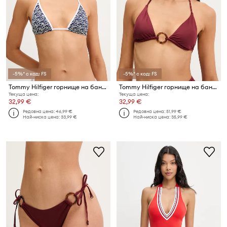
-5%* с код: FS
-5%* с код: FS
Tommy Hilfiger горнище на бански дамско SUMMER
Tommy Hilfiger горнище на бански дамски
Текуща цена:
Текуща цена:
32,99 €
32,99 €
Редовна цена:
46,99 €
Редовна цена:
51,99 €
Най-ниска цена:
33,99 €
Най-ниска цена:
35,99 €