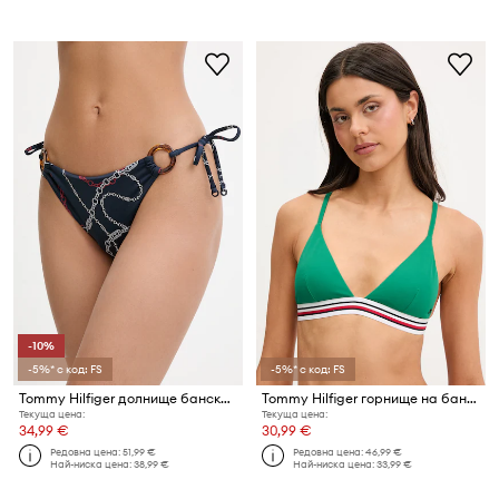
-10%
-5%* с код: FS
-5%* с код: FS
Tommy Hilfiger долнище бански дамски
Tommy Hilfiger горнище на бански дамски
Текуща цена:
Текуща цена:
34,99 €
30,99 €
Редовна цена:
51,99 €
Редовна цена:
46,99 €
Най-ниска цена:
38,99 €
Най-ниска цена:
33,99 €