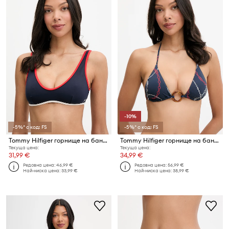
-10%
-5%* с код: FS
-5%* с код: FS
Tommy Hilfiger горнище на бански дамско
Tommy Hilfiger горнище на бански дамско
Текуща цена:
Текуща цена:
31,99 €
34,99 €
Редовна цена:
46,99 €
Редовна цена:
56,99 €
Най-ниска цена:
33,99 €
Най-ниска цена:
38,99 €