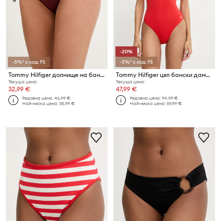
-20%
-5%* с код: FS
-5%* с код: FS
Tommy Hilfiger долнище на бански дамско
Tommy Hilfiger цял бански дамски
Текуща цена:
Текуща цена:
32,99 €
47,99 €
Редовна цена:
46,99 €
Редовна цена:
94,99 €
Най-ниска цена:
35,99 €
Най-ниска цена:
59,99 €