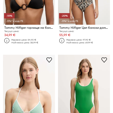
-10%
-20%
-5%* с код: FS
-5%* с код: FS
Tommy Hilfiger горнище на бански дамско
Tommy Hilfiger Цял бански дамски
Текуща цена:
Текуща цена:
34,99 €
55,99 €
Редовна цена:
54,90 €
Редовна цена:
97,90 €
Най-ниска цена:
38,99 €
Най-ниска цена:
69,99 €