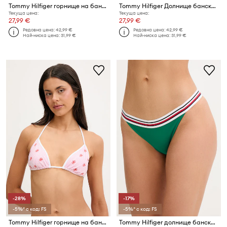
Tommy Hilfiger горнище на бански дамско SUMMER
Tommy Hilfiger Долнище бански дамско
Текуща цена:
Текуща цена:
27,99 €
27,99 €
Редовна цена:
42,99 €
Редовна цена:
42,99 €
Най-ниска цена:
31,99 €
Най-ниска цена:
31,99 €
-28%
-17%
-5%* с код: FS
-5%* с код: FS
Tommy Hilfiger горнище на бански дамско SUMMER
Tommy Hilfiger долнище бански дамско