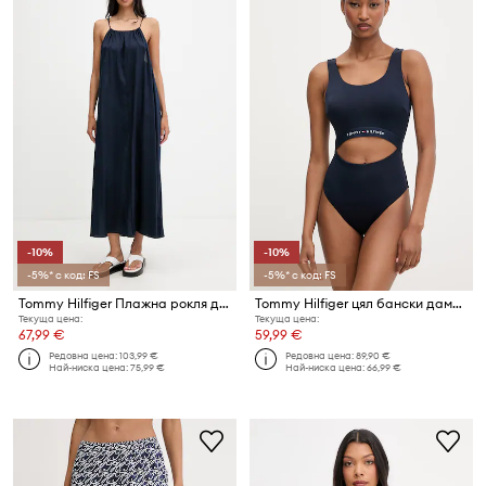
-10%
-10%
-5%* с код: FS
-5%* с код: FS
Tommy Hilfiger Плажна рокля дамска
Tommy Hilfiger цял бански дамски
Текуща цена:
Текуща цена:
67,99 €
59,99 €
Редовна цена:
103,99 €
Редовна цена:
89,90 €
Най-ниска цена:
75,99 €
Най-ниска цена:
66,99 €