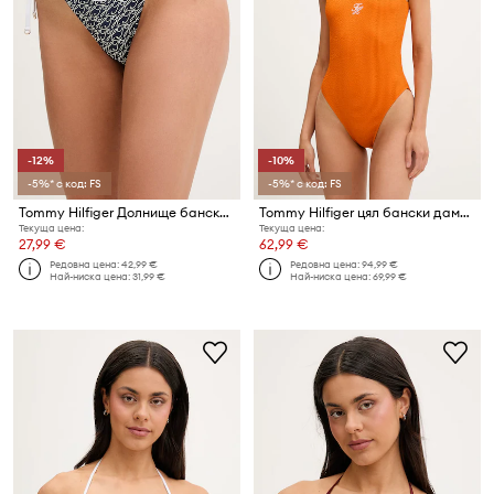
-12%
-10%
-5%* с код: FS
-5%* с код: FS
Tommy Hilfiger Долнище бански дамско SUMMER
Tommy Hilfiger цял бански дамски
Текуща цена:
Текуща цена:
27,99 €
62,99 €
Редовна цена:
42,99 €
Редовна цена:
94,99 €
Най-ниска цена:
31,99 €
Най-ниска цена:
69,99 €