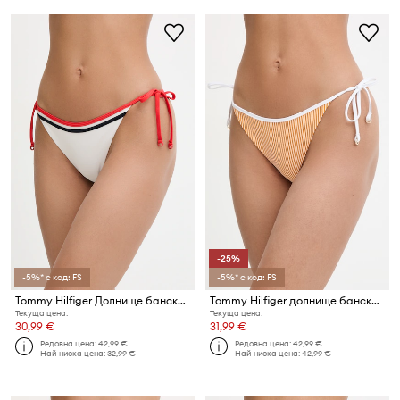
-25%
-5%* с код: FS
-5%* с код: FS
Tommy Hilfiger Долнище бански дамско
Tommy Hilfiger долнище бански дамско SUMMER
Текуща цена:
Текуща цена:
30,99 €
31,99 €
Редовна цена:
42,99 €
Редовна цена:
42,99 €
Най-ниска цена:
32,99 €
Най-ниска цена:
42,99 €