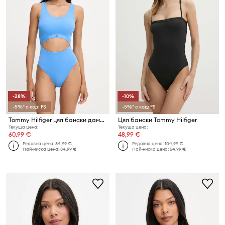
-28%
-10%
-5%* с код: FS
-5%* с код: FS
Tommy Hilfiger цял бански дамски
Цял бански Tommy Hilfiger
Текуща цена:
Текуща цена:
60,99 €
48,99 €
Редовна цена:
84,99 €
Редовна цена:
104,99 €
Най-ниска цена:
84,99 €
Най-ниска цена:
54,99 €