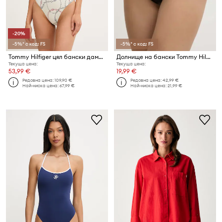
-20%
-5%* с код: FS
-5%* с код: FS
Tommy Hilfiger цял бански дамски
Долнище на бански Tommy Hilfiger
Текуща цена:
Текуща цена:
53,99 €
19,99 €
Редовна цена:
109,90 €
Редовна цена:
42,99 €
Най-ниска цена:
67,99 €
Най-ниска цена:
21,99 €