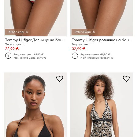
-5%* с код: FS
-5%* с код: FS
Tommy Hilfiger Долнище на бански дамски
Tommy Hilfiger долнище на бански дамско
Текуща цена:
Текуща цена:
32,99 €
32,99 €
Редовна цена:
49,90 €
Редовна цена:
49,90 €
Най-ниска цена:
35,99 €
Най-ниска цена:
35,99 €