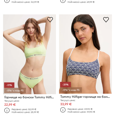
Най-ниска цена:
42,99 €
Най-ниска цена:
69,99 €
-31%
-11%
-5%* с код: FS
-5%* с код: FS
Tommy Hilfiger горнище на бански дамско SUMMER
Горнище на бански Tommy Hilfiger
Текуща цена:
Текуща цена:
33,99 €
22,99 €
Редовна цена:
49,90 €
Редовна цена:
52,99 €
Най-ниска цена:
49,90 €
Най-ниска цена:
25,99 €