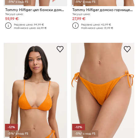
-5%* с код: FS
-5%* с код: FS
Tommy Hilfiger цял бански дамски SUMMER
Tommy Hilfiger дамско горнище на бански SUMMER
Текуща цена:
Текуща цена:
59,99 €
27,99 €
Редовна цена:
94,99 €
Редовна цена:
42,99 €
Най-ниска цена:
66,99 €
Най-ниска цена:
31,99 €
-12%
-12%
-5%* с код: FS
-5%* с код: FS