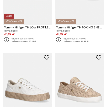
-40%
-5%* с код: FS
-5%* с код: FS
Tommy Hilfiger TH LOW PROFILE VULC CANVAS ниски кецове дамски
Tommy Hilfiger TH FOXING SNEAKER CANVAS ниски кецове дамски
Текуща цена:
Текуща цена:
40,99 €
46,99 €
Редовна цена:
68,99 €
Редовна цена:
74,99 €
Най-ниска цена:
68,99 €
Най-ниска цена:
48,99 €