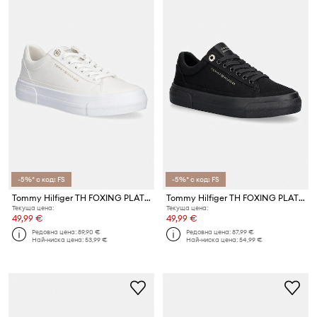
-5%* с код: FS
-5%* с код: FS
Tommy Hilfiger TH FOXING PLATFORM CANVAS ниски кецове дамски
Tommy Hilfiger TH FOXING PLATFORM CANVAS ниски кецове дамски
Текуща цена:
Текуща цена:
49,99 €
49,99 €
Редовна цена:
89,90 €
Редовна цена:
87,99 €
Най-ниска цена:
53,99 €
Най-ниска цена:
54,99 €