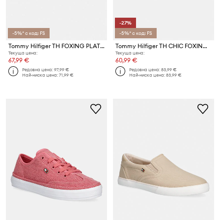
-27%
-5%* с код: FS
-5%* с код: FS
Tommy Hilfiger TH FOXING PLATFORM ROPE ниски кецове дамски
Tommy Hilfiger TH CHIC FOXING SNEAKER ниски кецове дамски
Текуща цена:
Текуща цена:
67,99 €
60,99 €
Редовна цена:
97,99 €
Редовна цена:
83,99 €
Най-ниска цена:
71,99 €
Най-ниска цена:
83,99 €