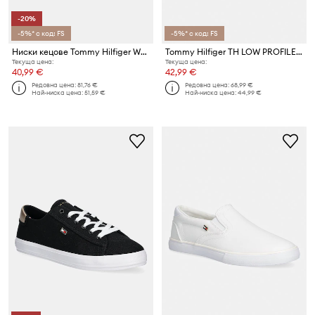
-20%
-5%* с код: FS
-5%* с код: FS
Ниски кецове Tommy Hilfiger WASHED CANVAS VULC SNEAKER
Tommy Hilfiger TH LOW PROFILE SLIP ON ниски кецове дамски
Текуща цена:
Текуща цена:
40,99 €
42,99 €
Редовна цена:
81,76 €
Редовна цена:
68,99 €
Най-ниска цена:
51,59 €
Най-ниска цена:
44,99 €