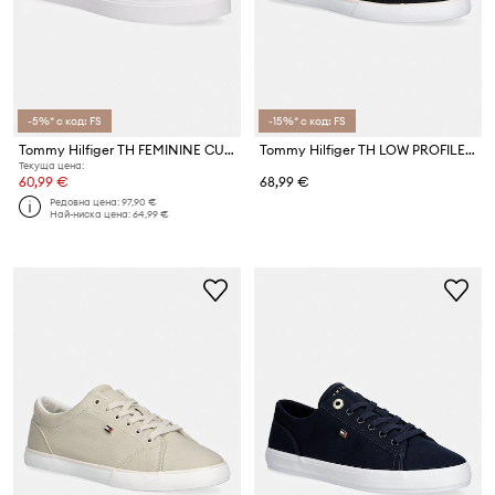
-5%* с код: FS
-15%* с код: FS
Tommy Hilfiger TH FEMININE CUPSOLE LEATHER ниски кецове дамски
Tommy Hilfiger TH LOW PROFILE VULC CANVAS ниски кецове дамски
Текуща цена:
60,99 €
68,99 €
Редовна цена:
97,90 €
Най-ниска цена:
64,99 €