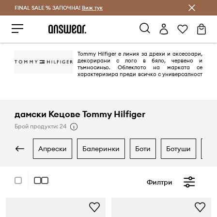
FINAL SALE % ЗАПОЧНА!
Спестявай с Answear Club
Виж тук
Tommy Hilfiger е линия за дрехи и аксесоари,
декорирани с лого в бяло, червено и
тъмносиньо. Облеклото на марката се
характеризира преди всичко с универсалност
и безвремие. Модните предложения са комбинация от свободен шик
и стил. В продължение на години облеклата на марката са хит за
хора, които ценят внимателната изработка, издръжливост и вечна
елегантност!
дамски Кецове Tommy Hilfiger
Брой продукти: 24
апрески
балеринки
боти
ботуши
гу
Филтри