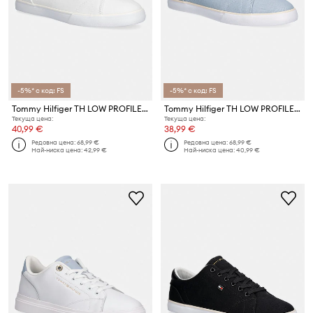
-5%* с код: FS
-5%* с код: FS
Tommy Hilfiger TH LOW PROFILE VULC CANVAS ниски кецове дамски
Tommy Hilfiger TH LOW PROFILE VULC CANVAS ниски кецове дамски
Текуща цена:
Текуща цена:
40,99 €
38,99 €
Редовна цена:
68,99 €
Редовна цена:
68,99 €
Най-ниска цена:
42,99 €
Най-ниска цена:
40,99 €