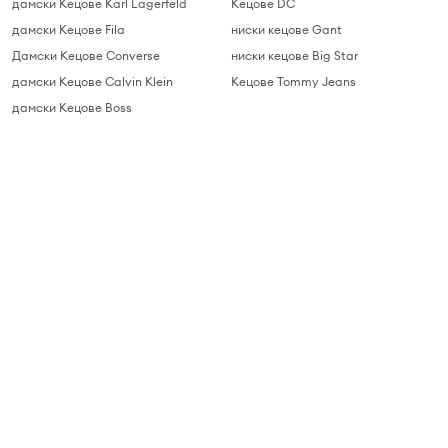
дамски Кецове Karl Lagerfeld
Кецове DC
дамски Кецове Fila
ниски кецове Gant
Дамски Кецове Converse
ниски кецове Big Star
дамски Кецове Calvin Klein
Кецове Tommy Jeans
дамски Кецове Boss