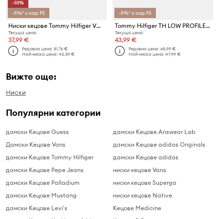
-10%
-5%* с код: FS
-5%* с код: FS
Ниски кецове Tommy Hilfiger VULC CANVAS LACE UP SNEAKER
Tommy Hilfiger TH LOW PROFILE SLIP ON ниски кецове дамски
Текуща цена:
Текуща цена:
37,99 €
43,99 €
Редовна цена:
81,76 €
Редовна цена:
68,99 €
Най-ниска цена:
42,39 €
Най-ниска цена:
47,99 €
Вижте още:
Ниски
Популярни категории
дамски Кецове Guess
дамски Кецове Answear Lab
Дамски Кецове Vans
дамски Кецове adidas Originals
дамски Кецове Tommy Hilfiger
дамски Кецове adidas
дамски Кецове Pepe Jeans
ниски кецове Vans
дамски Кецове Palladium
ниски кецове Superga
дамски Кецове Mustang
ниски кецове Native
дамски Кецове Levi's
Кецове Medicine