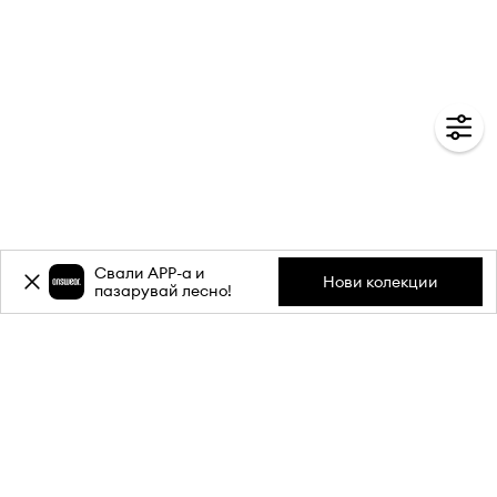
Свали APP-a и
Нови колекции
пазарувай лесно!