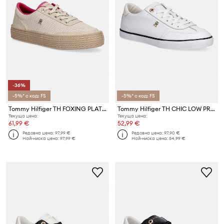
-36%
-5%* с код: FS
-5%* с код: FS
Tommy Hilfiger TH FOXING PLATFORM ROPE ниски кецове дамски
Tommy Hilfiger TH CHIC LOW PROFILE VULC ниски кецове дамски кожени
Текуща цена:
Текуща цена:
61,99 €
52,99 €
Редовна цена:
97,99 €
Редовна цена:
97,90 €
Най-ниска цена:
97,99 €
Най-ниска цена:
54,99 €