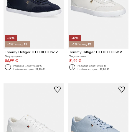
-12%
-17%
-5%* с код: FS
-5%* с код: FS
Tommy Hilfiger TH CHIC LOW VULC ниски кецове дамски от кожа
Tommy Hilfiger TH CHIC LOW VULC ниски кецове дамски от кожа
Текуща цена:
Текуща цена:
86,99 €
81,99 €
Редовна цена:
99,90 €
Редовна цена:
99,90 €
Най-ниска цена:
99,90 €
Най-ниска цена:
99,90 €