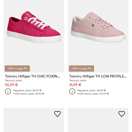
-5%* с код: FS
-5%* с код: FS
Tommy Hilfiger TH CHIC FOXING SNEAKER ниски кецове дамски
Tommy Hilfiger TH LOW PROFILE VULC CANVAS ниски кецове дамски
Текуща цена:
Текуща цена:
55,99 €
41,99 €
Редовна цена:
83,99 €
Редовна цена:
68,99 €
Най-ниска цена:
59,99 €
Най-ниска цена:
43,99 €