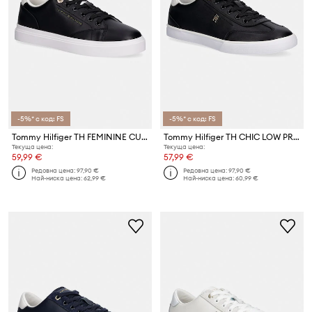
-5%* с код: FS
-5%* с код: FS
Tommy Hilfiger TH FEMININE CUPSOLE LEATHER ниски кецове дамски
Tommy Hilfiger TH CHIC LOW PROFILE VULC ниски кецове дамски кожени
Текуща цена:
Текуща цена:
59,99 €
57,99 €
Редовна цена:
97,90 €
Редовна цена:
97,90 €
Най-ниска цена:
62,99 €
Най-ниска цена:
60,99 €