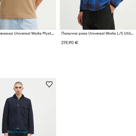
Памучна тениска Universal Works Mystery Train Print Tee
Памучна риза Universal Works L/S Utility Shirt
219,90 €