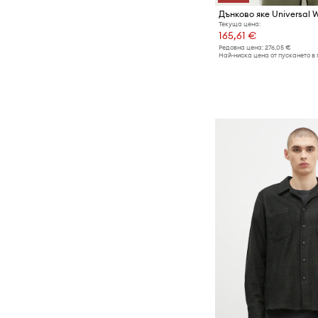
Дънково яке Universal 
Текуща цена:
165,61 €
Редовна цена:
276,05 €
Най-ниска цена от пускането в