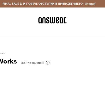
 и връщане за поръчки над 70 EUR
FINAL SALE % И ПОВЕЧЕ ОТСТЪПКИ В ПРИЛОЖЕНИЕТО |
Доставка 1-5 дни
Открий
Сп
orks
Works
Брой продукти: 11
Works произвежда
хи за всички. Първата
компанията стартира
йвид Кийт (съосновател,
зайнер на UW) работи
си маса с цел да прави
ни дрехи, основани на
бър дизайн, но никога