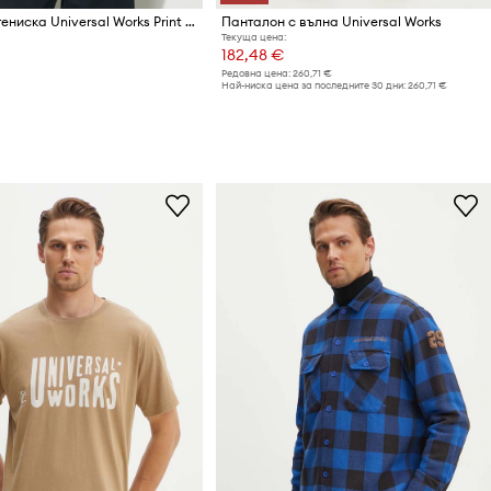
Памучна тениска Universal Works Print Pocket Tee
Панталон с вълна Universal Works
Текуща цена:
182,48 €
Редовна цена:
260,71 €
Най-ниска цена за последните 30 дни:
260,71 €