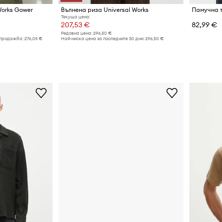
Works Gower
Вълнена риза Universal Works
Текуща цена:
207,53 €
82,99 €
Редовна цена:
296,50 €
 продажба:
276,05 €
Най-ниска цена за последните 30 дни:
296,50 €