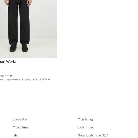
sal Works
:
342,51 €
на от пускането в продажба:
239,74 €
Lacoste
Mustang
Moschino
Columbia
Fila
New Balance 327