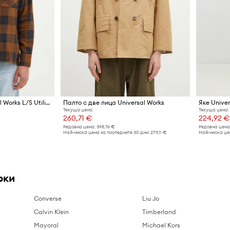
Памучна риза Universal Works L/S Utility Shirt
Палто с две лица Universal Works
Яке Univer
Текуща цена:
Текуща цена:
260,71 €
224,92 €
Редовна цена:
398,76 €
Редовна цена
Най-ниска цена за последните 30 дни:
279,11 €
Най-ниска це
рки
Converse
Liu Jo
Calvin Klein
Timberland
Mayoral
Michael Kors