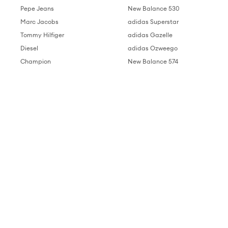
Pepe Jeans
New Balance 530
Marc Jacobs
adidas Superstar
Tommy Hilfiger
adidas Gazelle
Diesel
adidas Ozweego
Champion
New Balance 574