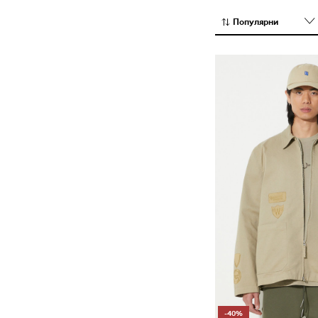
не и на излише
Популярни
-40%