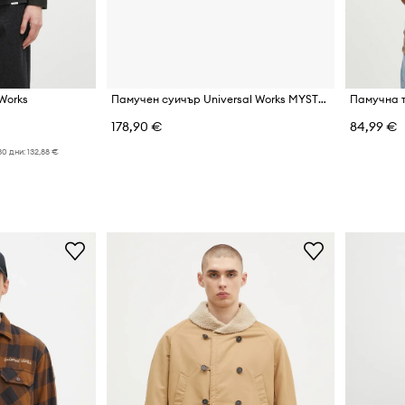
 Works
Памучен суичър Universal Works MYSTERY TRAIN PRINT SWEAT
178,90 €
84,99 €
30 дни:
132,88 €