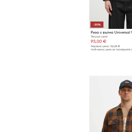
-30%
Риза с вълна Universal
Текуща цена:
93,00 €
Редовна цена:
132,88 €
Най-ниска цена за последните 