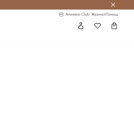
естявай с Answear Club
-20% за първа поръчка
Answear Club
Журнал
Помощ