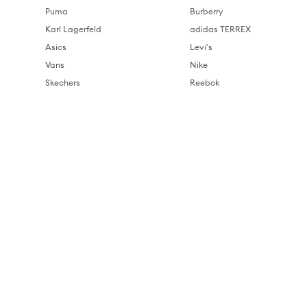
Puma
Burberry
Karl Lagerfeld
adidas TERREX
Asics
Levi's
Vans
Nike
Skechers
Reebok