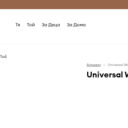
Само оригинални продукти
Безплатни доставка
Тя
Той
За Деца
За Дома
Той
Дрехи
Answear
Universal W
Universal 
Палта
Панталони
Ризи
Суичъри
Universal 
съвременни дре
Тениски и блузи с дълъг ръкав
колекция на 
през 2009 г. Де
директор и ди
Якета
от кухненската 
истински, чест
прилягане и до