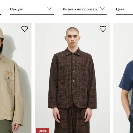
н дизайн.
Секция
Размер на производителя
Цвят
-30%