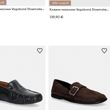
: FS
-15%* с код: FS
Кожени мокасини Vagabond Shoemakers LINN
Кожени мокасини Vagabond Shoemakers AMINA
139,90 €