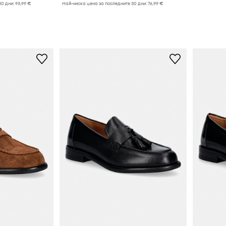
30 дни:
93,99 €
Най-ниска цена за последните 30 дни:
76,99 €