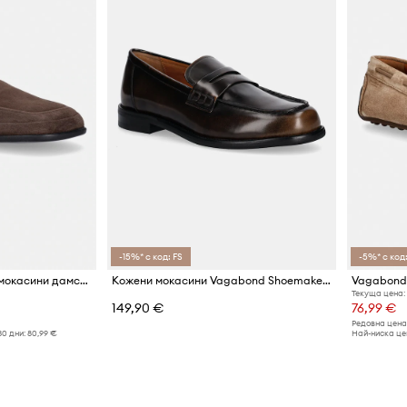
-15%* с код: FS
-5%* с код:
Vagabond Shoemakers мокасини дамски от велур SAMMIE
Кожени мокасини Vagabond Shoemakers LINN
Текуща цена:
149,90 €
76,99 €
Редовна цена
30 дни:
80,99 €
Най-ниска цен