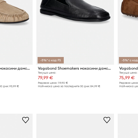
-5%* с код: FS
-5%* с код:
Vagabond Shoemakers мокасини дамски от велур ALEYA
Vagabond Shoemakers мокасини дамски от кожа SAMMIE
Текуща цена:
Текуща цена:
79,99 €
75,99 €
Редовна цена:
119,90 €
Редовна цена
30 дни:
93,99 €
Най-ниска цена за последните 30 дни:
84,99 €
Най-ниска цен