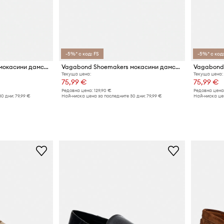
-5%* с код: FS
-5%* с код:
Vagabond Shoemakers мокасини дамски от набук HILLARY
Vagabond Shoemakers мокасини дамски от велур HILLARY
Текуща цена:
Текуща цена:
75,99 €
75,99 €
Редовна цена:
129,90 €
Редовна цена
30 дни:
79,99 €
Най-ниска цена за последните 30 дни:
79,99 €
Най-ниска цен