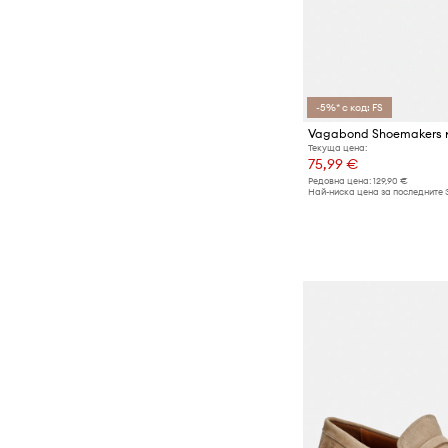
-5%* с код: FS
Текуща цена:
75,99 €
Редовна цена:
129,90 €
Най-ниска цена за последните 