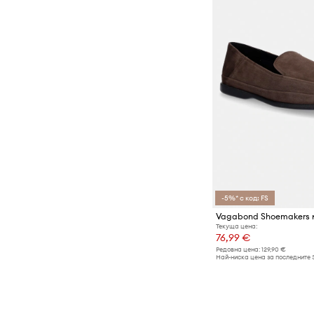
-5%* с код: FS
Текуща цена:
76,99 €
Редовна цена:
129,90 €
Най-ниска цена за последните 