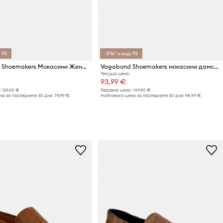
 FS
-5%* с код: FS
Vagabond Shoemakers Мокасини Женски велурени SAMMIE
Vagabond Shoemakers мокасини дамски от кожа ALEYA
Текуща цена:
93,99 €
:
129,90 €
Редовна цена:
149,90 €
а за последните 30 дни:
79,99 €
Най-ниска цена за последните 30 дни:
98,99 €