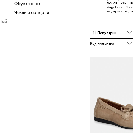
любов към ве
Обувки с ток
Vagabond Shoe
модерността, 
Чехли и сандали
създадена с о
мода.
Той
Обувки
Популярни
Боти
Вид подметка
Маратонки
Половинки обувки и мокасини
Чехли и сандали