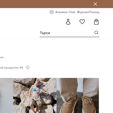
естявай с Answear Club
-20% за първа поръчка
Answear Club
Журнал
Помощ
ни
ой продукти: 44