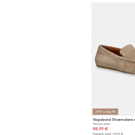
-5%* с код: FS
Текуща цена:
88,99 €
Редовна цена:
149,90 €