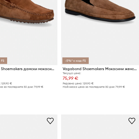
 FS
-5%* с код: FS
Vagabond Shoemakers дамски мокасини от велур LARISSA
Vagabond Shoemakers Мокасини женски велурени SAMMIE
Текуща цена:
75,99 €
:
129,90 €
Редовна цена:
129,90 €
а за последните 30 дни:
79,99 €
Най-ниска цена за последните 30 дни:
79,99 €