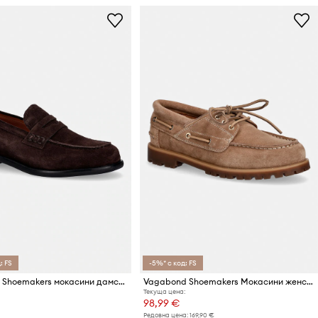
: FS
-5%* с код: FS
Vagabond Shoemakers мокасини дамски от велур LINN
Vagabond Shoemakers Мокасини женски велурени JOSLYN
Текуща цена:
98,99 €
Редовна цена:
169,90 €