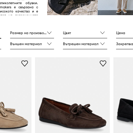
ликолепните обувки.
makers е свързана с
високото качество и е
глед на съвременната
Размер на производителя
Цвят
Цена
Външен материал
Вътрешен материал
Закрепване 