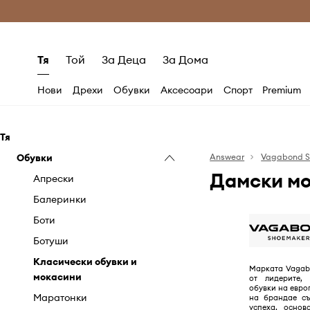
Само оригинални продукти
Безплатни доставка
Тя
Той
За Деца
За Дома
Нови
Дрехи
Обувки
Аксесоари
Спорт
Premium
Тя
Обувки
Answear
Vagabond S
Дамски мо
Апрески
Балеринки
Боти
Ботуши
Класически обувки и
Марката Vagab
мокасини
от лидерите,
обувки на евро
Маратонки
на брандае съ
успеха, основ