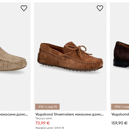
-5%* с код: FS
-15%* с код
Vagabond Shoemakers мокасини дамски от велур MIKA
Vagabond Shoemakers мокасини дамски от велур LARISSA
Текуща цена:
73,99 €
159,90 €
Редовна цена:
129,90 €