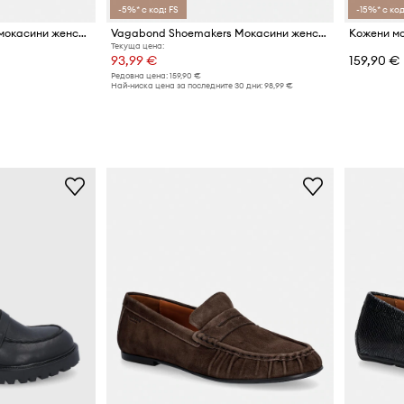
-5%* с код: FS
-15%* с код
Vagabond Shoemakers мокасини женски велурени LINN
Vagabond Shoemakers Мокасини женски кожени LINN
Текуща цена:
93,99 €
159,90 €
Редовна цена:
159,90 €
Най-ниска цена за последните 30 дни:
98,99 €