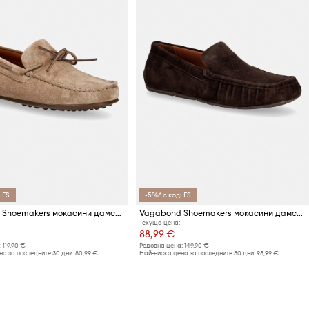
 FS
-5%* с код: FS
Vagabond Shoemakers мокасини дамски от велур Larissa
Vagabond Shoemakers мокасини дамски от велур MIKA
Текуща цена:
88,99 €
:
119,90 €
Редовна цена:
149,90 €
а за последните 30 дни:
80,99 €
Най-ниска цена за последните 30 дни:
93,99 €