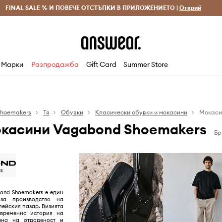
 и връщане за поръчки над 70 EUR
FINAL SALE % И ПОВЕЧЕ ОТСТЪПКИ В ПРИЛОЖЕНИЕТО |
Доставка 1-5 дни
Открий
Сп
Марки
Разпродажба
Gift Card
Summer Store
hoemakers
Тя
Обувки
Класически обувки и мокасини
Мокаси
касини Vagabond Shoemakers
Бр
ond Shoemakers е един
 за производство на
пейския пазар. Визията
временна история на
ана на отдаденост и