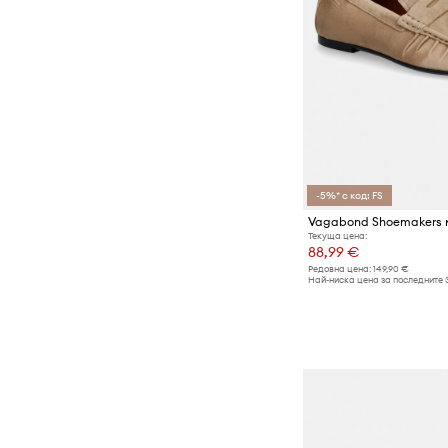
-5%* с код: FS
Текуща цена:
88,99 €
Редовна цена:
149,90 €
Най-ниска цена за последните 