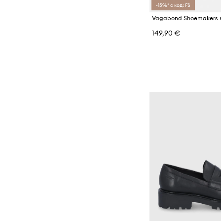
-15%* с код: FS
149,90 €