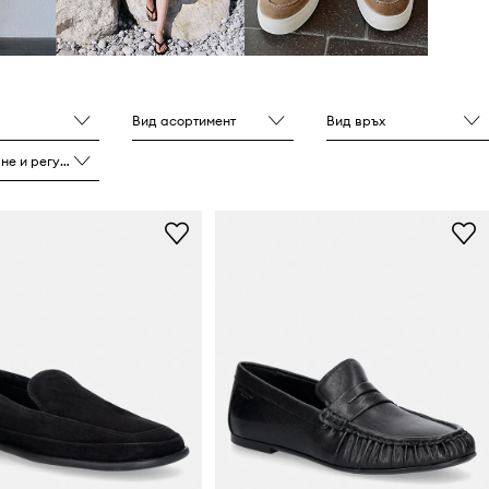
Вид асортимент
Вид връх
и регулиране