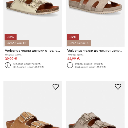
-18%
-19%
-5%* с код: FS
-5%* с код: FS
Verbenas чехли дамски от велур RANDEL SERRAJE CRAFT
Verbenas чехли дамски от велур MINA SERRAJE TACHAS
Текуща цена:
Текуща цена:
39,99 €
44,99 €
Редовна цена:
79,90 €
Редовна цена:
89,90 €
Най-ниска цена:
48,99 €
Най-ниска цена:
55,99 €