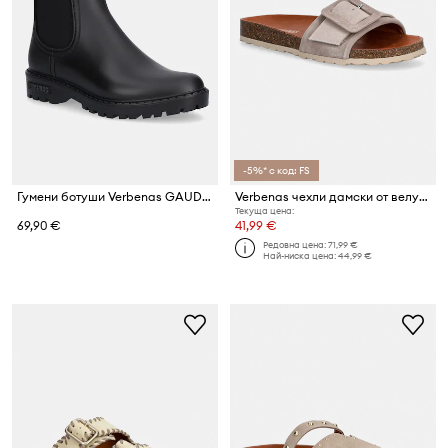
-5%* с код: FS
Гумени ботуши Verbenas GAUDI MATE
Verbenas чехли дамски от велур REIKO VELOUR
Текуща цена:
69,90 €
41,99 €
Редовна цена:
71,99 €
Най-ниска цена:
44,99 €