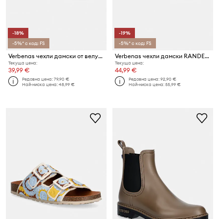
-18%
-19%
-5%* с код: FS
-5%* с код: FS
Verbenas чехли дамски от велур RANDEL SERRAJE TACHAS NAT
Verbenas чехли дамски RANDEL DANCE
Текуща цена:
Текуща цена:
39,99 €
44,99 €
Редовна цена:
79,90 €
Редовна цена:
92,90 €
Най-ниска цена:
48,99 €
Най-ниска цена:
55,99 €