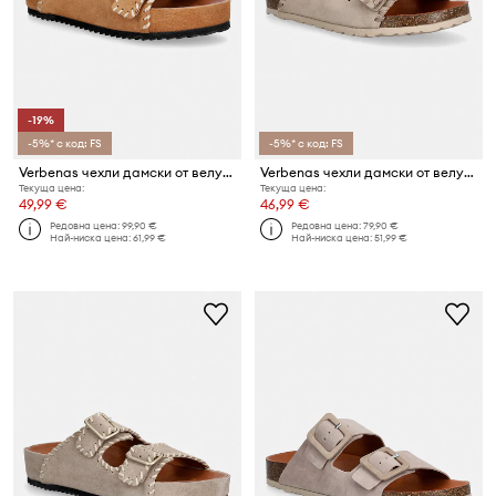
-19%
-5%* с код: FS
-5%* с код: FS
Verbenas чехли дамски от велур ELENA SERRAJE PASADO
Verbenas чехли дамски от велур RANDEL SERRAJE CRAFT
Текуща цена:
Текуща цена:
49,99 €
46,99 €
Редовна цена:
99,90 €
Редовна цена:
79,90 €
Най-ниска цена:
61,99 €
Най-ниска цена:
51,99 €