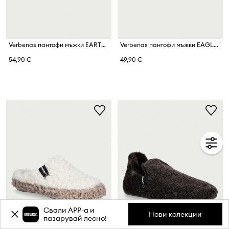
Verbenas пантофи мъжки EARTH ACOLCHADO
Verbenas пантофи мъжки EAGLE PICOS PET TONE
54,90 €
49,90 €
Свали APP-a и
Нови колекции
пазарувай лесно!