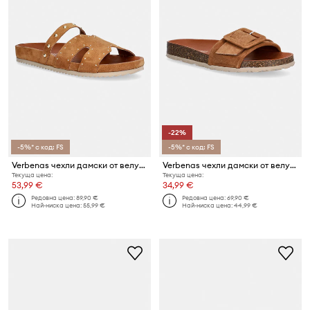
-22%
-5%* с код: FS
-5%* с код: FS
Verbenas чехли дамски от велур MINA SERRAJE TACHAS
Verbenas чехли дамски от велур REIKO VELOUR
Текуща цена:
Текуща цена:
53,99 €
34,99 €
Редовна цена:
89,90 €
Редовна цена:
69,90 €
Най-ниска цена:
55,99 €
Най-ниска цена:
44,99 €