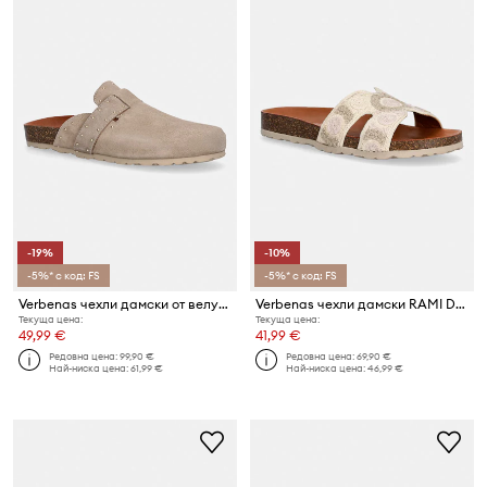
-19%
-10%
-5%* с код: FS
-5%* с код: FS
Verbenas чехли дамски от велур ROE SERRAJE TACHAS
Verbenas чехли дамски RAMI DANCE MULTI
Текуща цена:
Текуща цена:
49,99 €
41,99 €
Редовна цена:
99,90 €
Редовна цена:
69,90 €
Най-ниска цена:
61,99 €
Най-ниска цена:
46,99 €