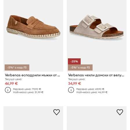
-25%
-5%* с код: FS
-5%* с код: FS
Verbenas еспадрили мъжки от велур TRACK SERRAJE
Verbenas чехли дамски от велур RANDEL VELOUR
Текуща цена:
Текуща цена:
46,99 €
34,99 €
Редовна цена:
79,90 €
Редовна цена:
69,90 €
Най-ниска цена:
51,99 €
Най-ниска цена:
46,99 €