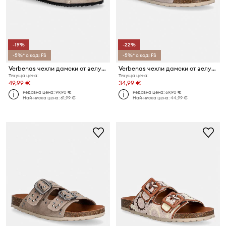
-19%
-22%
-5%* с код: FS
-5%* с код: FS
Verbenas чехли дамски от велур ELENA SERRAJE PASADO
Verbenas чехли дамски от велур RANDEL VELOUR
Текуща цена:
Текуща цена:
49,99 €
34,99 €
Редовна цена:
99,90 €
Редовна цена:
69,90 €
Най-ниска цена:
61,99 €
Най-ниска цена:
44,99 €