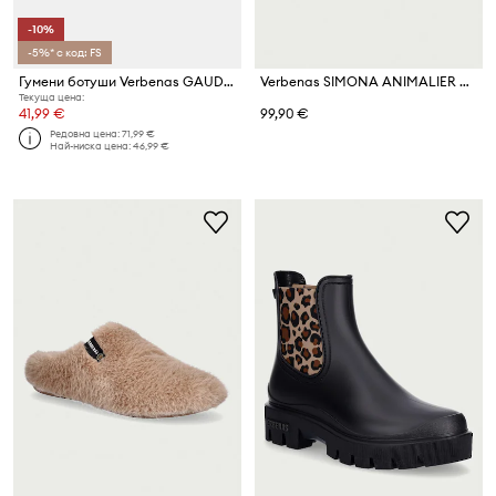
-10%
-5%* с код: FS
Гумени ботуши Verbenas GAUDI MATE NEGRO OCRE
Verbenas SIMONA ANIMALIER маратонки дамски
Текуща цена:
41,99 €
99,90 €
Редовна цена:
71,99 €
Най-ниска цена:
46,99 €