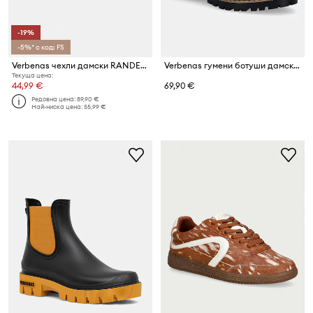
-19%
-5%* с код: FS
Verbenas чехли дамски RANDEL DANCE
Verbenas гумени ботуши дамски GAUDI MATE ASH/NEGRO
Текуща цена:
44,99 €
69,90 €
Редовна цена:
89,90 €
Най-ниска цена:
55,99 €