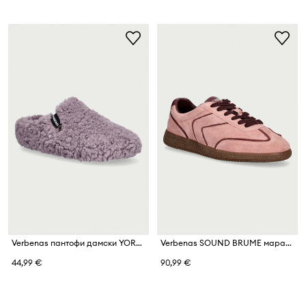
Verbenas пантофи дамски YORK DAMARA
Verbenas SOUND BRUME маратонки дамски от велур
44,99 €
90,99 €