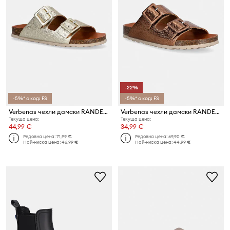
-22%
-5%* с код: FS
-5%* с код: FS
Verbenas чехли дамски RANDEL ELEPHANT
Verbenas чехли дамски RANDEL ELEPHANT
Текуща цена:
Текуща цена:
44,99 €
34,99 €
Редовна цена:
71,99 €
Редовна цена:
69,90 €
Най-ниска цена:
46,99 €
Най-ниска цена:
44,99 €